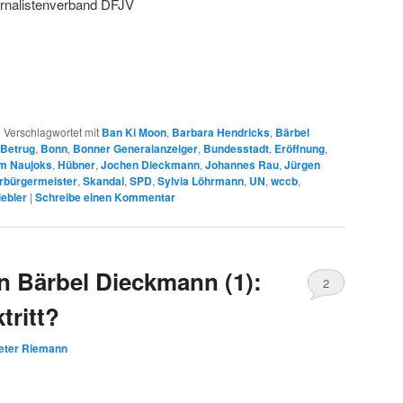
urnalistenverband DFJV
|
Verschlagwortet mit
Ban Ki Moon
,
Barbara Hendricks
,
Bärbel
Betrug
,
Bonn
,
Bonner Generalanzeiger
,
Bundesstadt
,
Eröffnung
,
lm Naujoks
,
Hübner
,
Jochen Dieckmann
,
Johannes Rau
,
Jürgen
rbürgermeister
,
Skandal
,
SPD
,
Sylvia Löhrmann
,
UN
,
wccb
,
ebler
|
Schreibe einen Kommentar
 Bärbel Dieckmann (1):
2
ritt?
eter Riemann