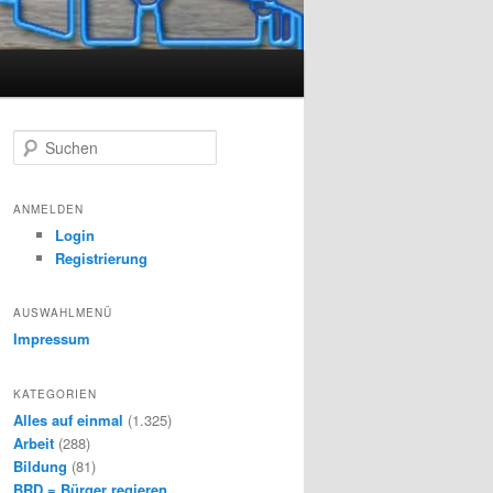
S
u
c
h
ANMELDEN
e
Login
n
Registrierung
AUSWAHLMENÜ
Impressum
KATEGORIEN
Alles auf einmal
(1.325)
Arbeit
(288)
Bildung
(81)
BRD = Bürger regieren