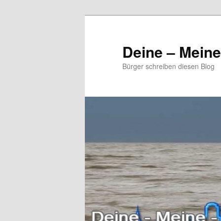
Zum
Zum
primären
sekundären
Inhalt
Inhalt
Deine – Mein
springen
springen
Bürger schreiben diesen Blog