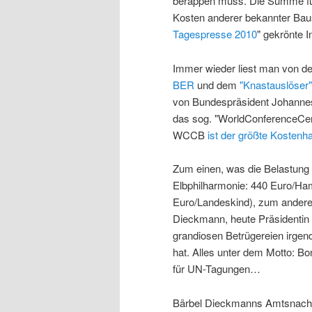
berappen muss. Die Summe f
Kosten anderer bekannter Bau
Tagespresse 2010
" gekrönte 
Immer wieder liest man von d
BER
und dem
"Knastauslöser"
von Bundespräsident Johanne
das sog. "WorldConferenceCen
WCCB
ist der größte Kosten
Zum einen, was die Belastung f
Elbphilharmonie: 440 Euro/Ha
Euro/Landeskind), zum andere
Dieckmann
, heute Präsidenti
grandiosen Betrügereien irgendw
hat. Alles unter dem Motto: 
für UN-Tagungen…
Bärbel Dieckmanns Amtsnachf