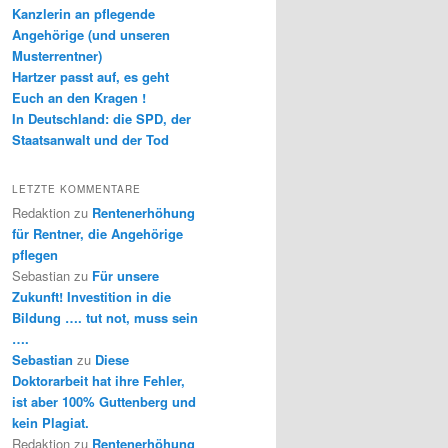
Kanzlerin an pflegende
Angehörige (und unseren
Musterrentner)
Hartzer passt auf, es geht
Euch an den Kragen !
In Deutschland: die SPD, der
Staatsanwalt und der Tod
LETZTE KOMMENTARE
Redaktion
zu
Rentenerhöhung
für Rentner, die Angehörige
pflegen
Sebastian
zu
Für unsere
Zukunft! Investition in die
Bildung …. tut not, muss sein
….
Sebastian
zu
Diese
Doktorarbeit hat ihre Fehler,
ist aber 100% Guttenberg und
kein Plagiat.
Redaktion
zu
Rentenerhöhung