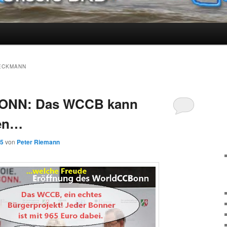
ECKMANN
ONN: Das WCCB kann
den…
15
von
Peter Riemann