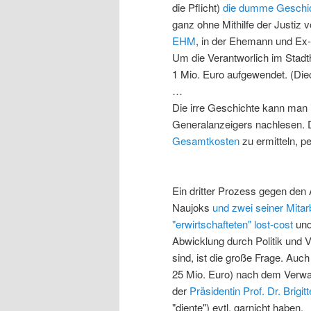
die Pflicht)
die dumme Geschic
ganz ohne Mithilfe der Justiz 
EHM
, in der Ehemann und Ex-
Um die Verantworlich im Stad
1 Mio. Euro aufgewendet. (Di
…
Die irre Geschichte kann man i
Generalanzeigers nachlesen. D
Gesamtkosten
zu ermitteln, p
Ein dritter Prozess gegen den
Naujoks
und zwei seiner Mitar
"erwirtschafteten" lost-cost
und
Abwicklung durch Politik und V
sind, ist die große Frage. Auc
25 Mio. Euro) nach dem Verwa
der
Präsidentin Prof. Dr. Brigi
"diente") evtl. garnicht haben.