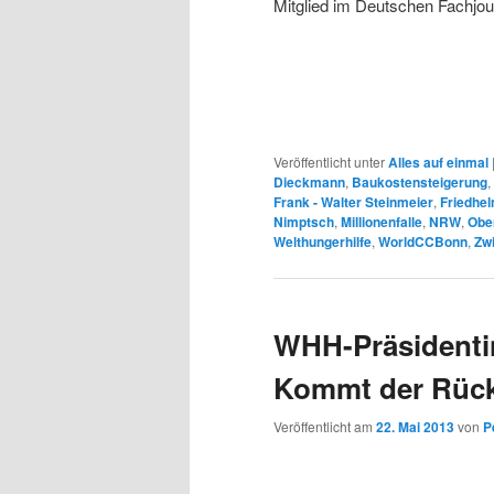
Mitglied im Deutschen Fachjo
Veröffentlicht unter
Alles auf einmal
Dieckmann
,
Baukostensteigerung
,
Frank - Walter Steinmeier
,
Friedhe
Nimptsch
,
Millionenfalle
,
NRW
,
Obe
Welthungerhilfe
,
WorldCCBonn
,
Zwi
WHH-Präsidentin
Kommt der Rückt
Veröffentlicht am
22. Mai 2013
von
P