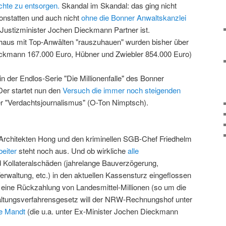
hte zu entsorgen.
Skandal im Skandal: das ging nicht
vonstatten und auch nicht
ohne die Bonner Anwaltskanzlei
Justizminister Jochen Dieckmann Partner ist.
thaus mit Top-Anwälten "rauszuhauen" wurden bisher über
eckmann 167.000 Euro, Hübner und Zwiebler 854.000 Euro)
n der Endlos-Serie "Die Millionenfalle" des Bonner
er startet nun den
Versuch die immer noch steigenden
er "Verdachtsjournalismus" (O-Ton Nimptsch).
 Architekten Hong und den kriminellen SGB-Chef Friedhelm
beiter
steht noch aus. Und ob wirkliche
alle
 Kollateralschäden (jahrelange Bauverzögerung,
erwaltung, etc.) in den aktuellen Kassensturz eingeflossen
h eine Rückzahlung von Landesmittel-Millionen
(so um die
ltungsverfahrensgesetz will der NRW-Rechnungshof unter
tte Mandt
(die u.a. unter Ex-Minister Jochen Dieckmann