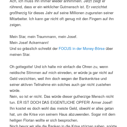
Ach, ich muss ihn immer wieder anhimmeln. Jetzt zeigt er
rührend, dass er ein wirklicher Gutmensch ist. Er verzichtet
großherzig für dieses Jahr auf seine Millionen zugunsten seiner
Mitarbeiter. Ich kann gar nicht oft genug mit den Fingern auf ihn
zeigen.
Mein Star, mein Traummann, mein Josef.
Mein Josef Ackermann!
Und so grässlich schreibt der
FOCUS in der Money-Börse
über
meinen Star.
Oh gottegotte! Und ich halte mir einfach die Ohren zu, wenn
neidische Stimmen auf mich einreden, er würde ja gar nicht auf
Geld verzichten, weil ihm doch wegen der Bankenkrise und
seiner aktiven Teilnahme ein solches auch gar nicht zustehen
würde.
Nein, so ist er nicht. Das würde dieser gutherzige Mensch nicht
tun. ER IST DOCH DAS EIGENTLICHE OPFER! Armer Josef!
Ihn kostet es doch wohl das meiste Geld, obwohl er alles getan
hat, um die Krise von seinem Haus abzuwenden. Sogar mit dem
heiligen Florian wollte er sich besprochen.
Noch bevor wir alle die Banken in die Krise stürzen sahen, spürte