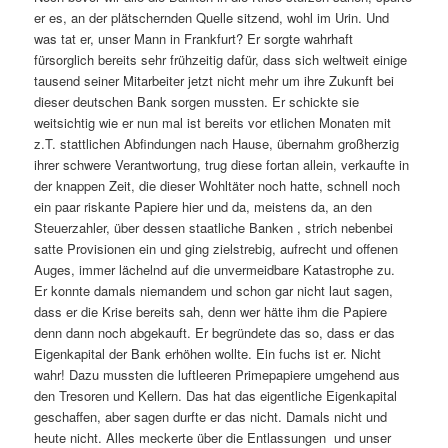
er es, an der plätschernden Quelle sitzend, wohl im Urin. Und
was tat er, unser Mann in Frankfurt? Er sorgte wahrhaft
fürsorglich bereits sehr frühzeitig dafür, dass sich weltweit einige
tausend seiner Mitarbeiter jetzt nicht mehr um ihre Zukunft bei
dieser deutschen Bank sorgen mussten. Er schickte sie
weitsichtig wie er nun mal ist bereits vor etlichen Monaten mit
z.T. stattlichen Abfindungen nach Hause, übernahm großherzig
ihrer schwere Verantwortung, trug diese fortan allein, verkaufte in
der knappen Zeit, die dieser Wohltäter noch hatte, schnell noch
ein paar riskante Papiere hier und da, meistens da, an den
Steuerzahler, über dessen staatliche Banken , strich nebenbei
satte Provisionen ein und ging zielstrebig, aufrecht und offenen
Auges, immer lächelnd auf die unvermeidbare Katastrophe zu.
Er konnte damals niemandem und schon gar nicht laut sagen,
dass er die Krise bereits sah, denn wer hätte ihm die Papiere
denn dann noch abgekauft. Er begründete das so, dass er das
Eigenkapital der Bank erhöhen wollte. Ein fuchs ist er. Nicht
wahr! Dazu mussten die luftleeren Primepapiere umgehend aus
den Tresoren und Kellern. Das hat das eigentliche Eigenkapital
geschaffen, aber sagen durfte er das nicht. Damals nicht und
heute nicht. Alles meckerte über die Entlassungen und unser