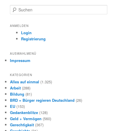
S
u
c
h
ANMELDEN
e
Login
n
Registrierung
AUSWAHLMENÜ
Impressum
KATEGORIEN
Alles auf einmal
(1.325)
Arbeit
(288)
Bildung
(81)
BRD = Bürger regieren Deutschland
(26)
EU
(153)
Gedankenblitze
(128)
Geld + Vermögen
(560)
Gerechtigkeit
(367)
Geschichte
(21)