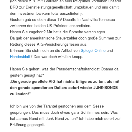
(Ich denke z.B. mit Grausen an sein rot-grünes Vorhaben unserer
BRD zur Dienstleistungsgesellschaft umzubauen und uns damit
den Investmentbankern total auszuliefern).
Gestern gab es doch diese TV-Debatte in Nashville/Tennesee
zwischen den beiden US-Präsidentenkandiaten.
Haben Sie zugehört? Mir hat’s die Sprache verschlagen.
Da gab der amerikanische Steuerzahler doch große Summen zur
Rettung dieses AIG-Versicherungsriesen aus.
Erinnern Sie sich noch an die Artikel von
Spiegel Online
und
Handesblatt
? Das war doch wirklich knapp.
Haben Sie gehört, was der Präsidentschaftskandidat Obama da
gestern gesagt hat?
„
Die gerade gerettete AIG hat nichts Eiligeres zu tun, als mit
den gerade spendierten Dollars sofort wieder JUNK-BONDS
zu kaufen!“
Ich bin wie von der Tarantel gestochen aus dem Sessel
gesprungen. Das muss doch etwas ganz Schlimmes sein. Was
hat James Bond mit Junk Bond zu tun? Ich habe mich sofort zur
Erklärung gegoogelt.