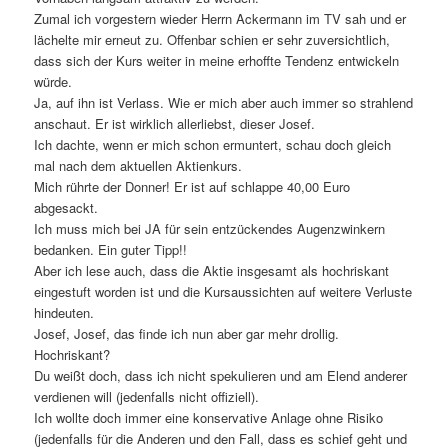
Zumal ich vorgestern wieder Herrn Ackermann im TV sah und er
lächelte mir erneut zu. Offenbar schien er sehr zuversichtlich,
dass sich der Kurs weiter in meine erhoffte Tendenz entwickeln
würde.
Ja, auf ihn ist Verlass. Wie er mich aber auch immer so strahlend
anschaut. Er ist wirklich allerliebst, dieser Josef.
Ich dachte, wenn er mich schon ermuntert, schau doch gleich
mal nach dem aktuellen Aktienkurs.
Mich rührte der Donner! Er ist auf schlappe 40,00 Euro
abgesackt.
Ich muss mich bei JA für sein entzückendes Augenzwinkern
bedanken. Ein guter Tipp!!
Aber ich lese auch, dass die Aktie insgesamt als hochriskant
eingestuft worden ist und die Kursaussichten auf weitere Verluste
hindeuten.
Josef, Josef, das finde ich nun aber gar mehr drollig.
Hochriskant?
Du weißt doch, dass ich nicht spekulieren und am Elend anderer
verdienen will (jedenfalls nicht offiziell).
Ich wollte doch immer eine konservative Anlage ohne Risiko
(jedenfalls für die Anderen und den Fall, dass es schief geht und