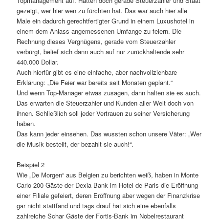
Topmanagement auf. Hatten doch gerade Steuerzahler und Staat
gezeigt, wer hier wen zu fürchten hat. Das war auch hier alle
Male ein dadurch gerechtfertigter Grund in einem Luxushotel in
einem dem Anlass angemessenen Umfange zu feiern. Die
Rechnung dieses Vergnügens, gerade vom Steuerzahler
verbürgt, belief sich dann auch auf nur zurückhaltende sehr
440.000 Dollar.
Auch hierfür gibt es eine einfache, aber nachvollziehbare
Erklärung: „Die Feier war bereits seit Monaten geplant.“
Und wenn Top-Manager etwas zusagen, dann halten sie es auch.
Das erwarten die Steuerzahler und Kunden aller Welt doch von
ihnen. Schließlich soll jeder Vertrauen zu seiner Versicherung
haben.
Das kann jeder einsehen. Das wussten schon unsere Väter: „Wer
die Musik bestellt, der bezahlt sie auch!“.
Beispiel 2
Wie „De Morgen“ aus Belgien zu berichten weiß, haben in Monte
Carlo 200 Gäste der Dexia-Bank im Hotel de Paris die Eröffnung
einer Filiale gefeiert, deren Eröffnung aber wegen der Finanzkrise
gar nicht stattfand und tags drauf hat sich eine ebenfalls
zahlreiche Schar Gäste der Fortis-Bank im Nobelrestaurant