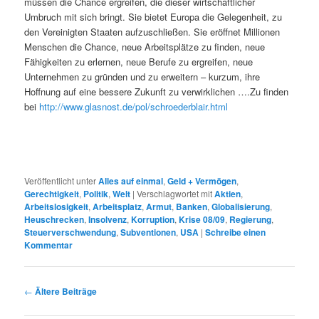
müssen die Chance ergreifen, die dieser wirtschaftlicher
Umbruch mit sich bringt. Sie bietet Europa die Gelegenheit, zu
den Vereinigten Staaten aufzuschließen. Sie eröffnet Millionen
Menschen die Chance, neue Arbeitsplätze zu finden, neue
Fähigkeiten zu erlernen, neue Berufe zu ergreifen, neue
Unternehmen zu gründen und zu erweitern – kurzum, ihre
Hoffnung auf eine bessere Zukunft zu verwirklichen ….
Zu finden
bei
http://www.glasnost.de/pol/schroederblair.html
Veröffentlicht unter
Alles auf einmal
,
Geld + Vermögen
,
Gerechtigkeit
,
Politik
,
Welt
|
Verschlagwortet mit
Aktien
,
Arbeitslosigkeit
,
Arbeitsplatz
,
Armut
,
Banken
,
Globalisierung
,
Heuschrecken
,
Insolvenz
,
Korruption
,
Krise 08/09
,
Regierung
,
Steuerverschwendung
,
Subventionen
,
USA
|
Schreibe einen
Kommentar
Beitragsnavigation
←
Ältere Beiträge