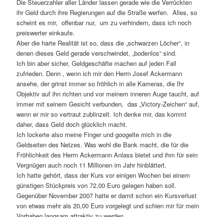
Die Steuerzahler aller Länder lassen gerade wie die Verrückten
ihr Geld durch ihre Regierungen auf die Straße werfen. Alles, so
scheint es mir, offenbar nur, um zu verhindern, dass ich noch
preiswerter einkaufe.
Aber die harte Realität ist so, dass die „schwarzen Löcher“, in
denen dieses Geld gerade verschwindet, „bodenlos“ sind.
Ich bin aber sicher, Geldgeschäfte machen auf jeden Fall
zufrieden. Denn , wenn ich mir den Herrn Josef Ackermann
ansehe, der grinst immer so fröhlich in alle Kameras, die Ihr
Objektiv auf ihn richten und vor meinem inneren Auge taucht, auf
immer mit seinem Gesicht verbunden, das „Victory-Zeichen“ auf,
wenn er mir so vertraut zublinzelt. Ich denke mir, das kommt
daher, dass Geld doch glücklich macht.
Ich lockerte also meine Finger und googelte mich in die
Geldseiten des Netzes. Was wohl die Bank macht, die für die
Fröhlichkeit des Herrn Ackermann Anlass bietet und ihm für sein
Vergnügen auch noch 11 Millionen im Jahr hinblättert.
Ich hatte gehört, dass der Kurs vor einigen Wochen bei einem
günstigen Stückpreis von 72,00 Euro gelegen haben soll.
Gegenüber November 2007 hatte er damit schon ein Kursverlust
von etwas mehr als 20,00 Euro vorgelegt und schien mir für mein
Vorhaben langsam attraktiv zu werden.