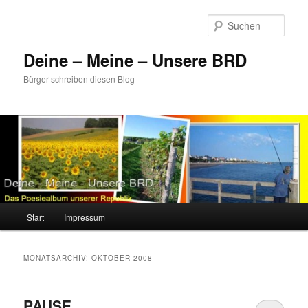
Zum
Zum
primären
sekundären
Such
Inhalt
Inhalt
springen
springen
Deine – Meine – Unsere BRD
Bürger schreiben diesen Blog
Hauptmenü
Start
Impressum
MONATSARCHIV:
OKTOBER 2008
PAUSE