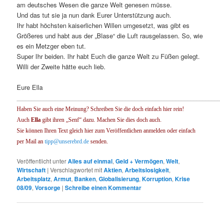
am deutsches Wesen die ganze Welt genesen müsse.
Und das tut sie ja nun dank Eurer Unterstützung auch.
Ihr habt höchsten kaiserlichen Willen umgesetzt, was gibt es
Größeres und habt aus der „Blase“ die Luft rausgelassen. So, wie
es ein Metzger eben tut.
Super Ihr beiden. Ihr habt Euch die ganze Welt zu Füßen gelegt.
Willi der Zweite hätte euch lieb.
Eure Ella
____________________________________________________________________
Haben Sie auch eine Meinung? Schreiben Sie die doch einfach hier rein!
Auch
Ella
gibt ihren „Senf“ dazu. Machen Sie dies doch auch.
Sie können Ihren Text gleich hier zum Veröffentlichen anmelden oder einfach
per Mail an
tipp@unserebrd.de
senden.
Veröffentlicht unter
Alles auf einmal
,
Geld + Vermögen
,
Welt
,
Wirtschaft
|
Verschlagwortet mit
Aktien
,
Arbeitslosigkeit
,
Arbeitsplatz
,
Armut
,
Banken
,
Globalisierung
,
Korruption
,
Krise
08/09
,
Vorsorge
|
Schreibe einen Kommentar