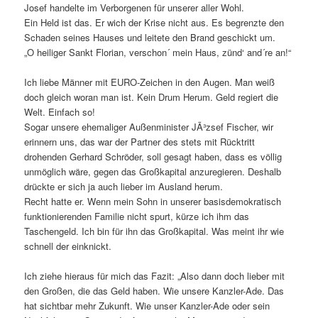
Josef handelte im Verborgenen für unserer aller Wohl.
Ein Held ist das. Er wich der Krise nicht aus. Es begrenzte den
Schaden seines Hauses und leitete den Brand geschickt um.
„O heiliger Sankt Florian, verschon´ mein Haus, zünd‘ and´re an!“
Ich liebe Männer mit EURO-Zeichen in den Augen. Man weiß
doch gleich woran man ist. Kein Drum Herum. Geld regiert die
Welt. Einfach so!
Sogar unsere ehemaliger Außenminister
JÃ³zsef Fischer, wir
erinnern uns, das war der Partner des stets mit Rücktritt
drohenden Gerhard Schröder, soll gesagt haben, dass es völlig
unmöglich wäre, gegen das Großkapital anzuregieren. Deshalb
drückte er sich ja auch lieber im Ausland herum.
Recht hatte er. Wenn mein Sohn in unserer basisdemokratisch
funktionierenden Familie nicht spurt, kürze ich ihm das
Taschengeld. Ich bin für ihn das Großkapital. Was meint ihr wie
schnell der einknickt.
Ich ziehe hieraus für mich das Fazit: „Also dann doch lieber mit
den Großen, die das Geld haben. Wie unsere Kanzler-Ade. Das
hat sichtbar mehr Zukunft. Wie unser Kanzler-Ade oder sein