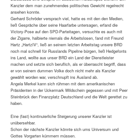
Kanzler dem man zunehmendes politisches Gewicht regelrecht
ansehen konnte.
Gerhard Schröder versprach viel, hatte es mit den den Medien,
ließ Gespräche über seine Haarfarbe untersagen, erfand die
Victory-Pose auf den SPD-Parteitagen, versuchte es auch mit
der Zigarre, halbierte niemals die Arbeitslosen, fand mit Freund
Hartz „HartzIV“, ließ an seinem letzten Arbeitstag unsere BRD
noch mal schnell für Russlands Pipeline bürgen, ließ Hedgefonts
ins Land, wollte aus unser BRD ein Land der Dienstleister
machen und setzte sich beruflich, als er überrascht begriff, dass
er von seinem dummen Volke doch nicht mehr als Kanzler
gewählt worden war, verschnupft ins Ausland ab.
Angela Merkel kann sich rühmen mit dem amerikanischen
Präsidenten in der Uckermark Wildschein gegessen und mit Peer
Steinbrück den Finanzplatz Deutschland und die Welt gerettet zu
haben.
Eine (fast) kontinuierliche Steigerung unserer Kanzler ist
unübersehbar.
Schon der nächste Kanzler könnte sich ums Universum und
Gottes Vorgarten kümmern müssen.