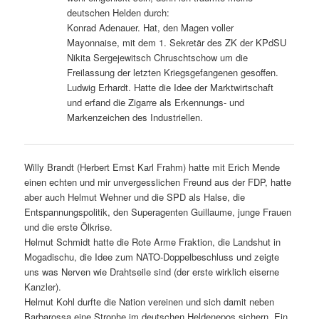
deutschen Helden durch:
Konrad Adenauer. Hat, den Magen voller
Mayonnaise, mit dem 1. Sekretär des ZK der KPdSU
Nikita Sergejewitsch Chruschtschow um die
Freilassung der letzten Kriegsgefangenen gesoffen.
Ludwig Erhardt. Hatte die Idee der Marktwirtschaft
und erfand die Zigarre als Erkennungs- und
Markenzeichen des Industriellen.
Willy Brandt (Herbert Ernst Karl Frahm) hatte mit Erich Mende
einen echten und mir unvergesslichen Freund aus der FDP, hatte
aber auch Helmut Wehner und die SPD als Halse, die
Entspannungspolitik, den Superagenten Guillaume, junge Frauen
und die erste Ölkrise.
Helmut Schmidt hatte die Rote Arme Fraktion, die Landshut in
Mogadischu, die Idee zum NATO-Doppelbeschluss und zeigte
uns was Nerven wie Drahtseile sind (der erste wirklich eiserne
Kanzler).
Helmut Kohl durfte die Nation vereinen und sich damit neben
Barbarossa eine Strophe im deutschen Heldenepos sichern. Ein