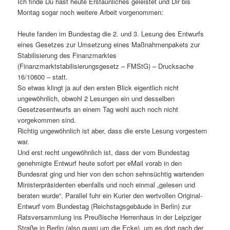
Ich finde Du hast heute Erstaunliches geleistet und Dir bis
Montag sogar noch weitere Arbeit vorgenommen:
Heute fanden im Bundestag die 2. und 3. Lesung des Entwurfs
eines Gesetzes zur Umsetzung eines Maßnahmenpakets zur
Stabilisierung des Finanzmarktes
(Finanzmarktstabilisierungsgesetz – FMStG) – Drucksache
16/10600 – statt.
So etwas klingt ja auf den ersten Blick eigentlich nicht
ungewöhnlich, obwohl 2 Lesungen ein und desselben
Gesetzesentwurfs an einem Tag wohl auch noch nicht
vorgekommen sind.
Richtig ungewöhnlich ist aber, dass die erste Lesung vorgestern
war.
Und erst recht ungewöhnlich ist, dass der vom Bundestag
genehmigte Entwurf heute sofort per eMail vorab in den
Bundesrat ging und hier von den schon sehnsüchtig wartenden
Ministerpräsidenten ebenfalls und noch einmal „gelesen und
beraten wurde“. Parallel fuhr ein Kurier den wertvollen Original-
Entwurf vom Bundestag (Reichstagsgebäude in Berlin) zur
Ratsversammlung ins Preußische Herrenhaus in der Leipziger
Straße in Berlin (also quasi um die Ecke), um es dort nach der