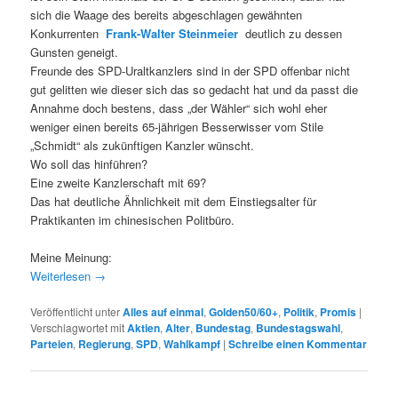
sich die Waage des bereits abgeschlagen gewähnten
Konkurrenten
Frank-Walter Steinmeier
deutlich zu dessen
Gunsten geneigt.
Freunde des SPD-Uraltkanzlers sind in der SPD offenbar nicht
gut gelitten wie dieser sich das so gedacht hat und da passt die
Annahme doch bestens, dass „der Wähler“ sich wohl eher
weniger einen bereits 65-jährigen Besserwisser vom Stile
„Schmidt“ als zukünftigen Kanzler wünscht.
Wo soll das hinführen?
Eine zweite Kanzlerschaft mit 69?
Das hat deutliche Ähnlichkeit mit dem Einstiegsalter für
Praktikanten im chinesischen Politbüro.
Meine Meinung:
Weiterlesen
→
Veröffentlicht unter
Alles auf einmal
,
Golden50/60+
,
Politik
,
Promis
|
Verschlagwortet mit
Aktien
,
Alter
,
Bundestag
,
Bundestagswahl
,
Parteien
,
Regierung
,
SPD
,
Wahlkampf
|
Schreibe einen Kommentar