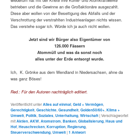
wiederum hat mit der Knete ihre Kohle- und Atomkraftwerke
betrieben und die Gewinne an die Großaktionäre ausgezahlt.
Diese aber wollen von der Beseitigung des Abfalls und der
Verschrottung der verstrahlten Industrieanlagen nichts wissen.
Das verstehe sogar ich. Würde ich ja auch nicht wollen.
Jetzt sind wir Bürger also Eigentümer von
126.000 Fässern
Atommüll und was da sonst noch
alles unter der Erde entsorgt wurde.
Ich, K. Grönke aus dem Wendland in Niedersachsen, ahne da
was ganz Böses!
Red.: Für den Autoren nachträglich editiert.
Veröffentlicht unter
Alles auf einmal
,
Geld + Vermögen
,
Gerechtigkeit
,
Geschichte
,
Gesundheit
,
Golden50/60+
,
Klima +
Umwelt
,
Politik
,
Soziales
,
Unterhaltung
,
Wirtschaft
|
Verschlagwortet
mit
Aktien
,
AKW
,
Atomstrom
,
Banken
,
Globalisierung
,
Haus und
Hof
,
Heuschrecken
,
Korruption
,
Regierung
,
Steuerverschwendung
,
Umwelt
|
1
Antwort