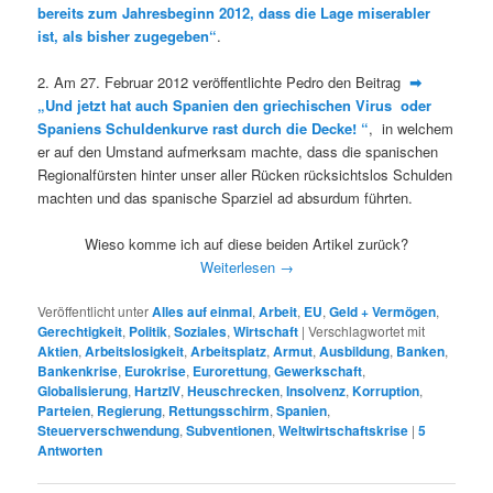
bereits zum Jahresbeginn 2012, dass die Lage miserabler
ist, als bisher zugegeben“
.
2. Am 27. Februar 2012 veröffentlichte Pedro den Beitrag
➡
„Und jetzt hat auch Spanien den griechischen Virus oder
Spaniens Schuldenkurve rast durch die Decke! “
, in welchem
er auf den Umstand aufmerksam machte, dass die spanischen
Regionalfürsten hinter unser aller Rücken rücksichtslos Schulden
machten und das spanische Sparziel ad absurdum führten.
Wieso komme ich auf diese beiden Artikel zurück?
Weiterlesen
→
Veröffentlicht unter
Alles auf einmal
,
Arbeit
,
EU
,
Geld + Vermögen
,
Gerechtigkeit
,
Politik
,
Soziales
,
Wirtschaft
|
Verschlagwortet mit
Aktien
,
Arbeitslosigkeit
,
Arbeitsplatz
,
Armut
,
Ausbildung
,
Banken
,
Bankenkrise
,
Eurokrise
,
Eurorettung
,
Gewerkschaft
,
Globalisierung
,
HartzIV
,
Heuschrecken
,
Insolvenz
,
Korruption
,
Parteien
,
Regierung
,
Rettungsschirm
,
Spanien
,
Steuerverschwendung
,
Subventionen
,
Weltwirtschaftskrise
|
5
Antworten