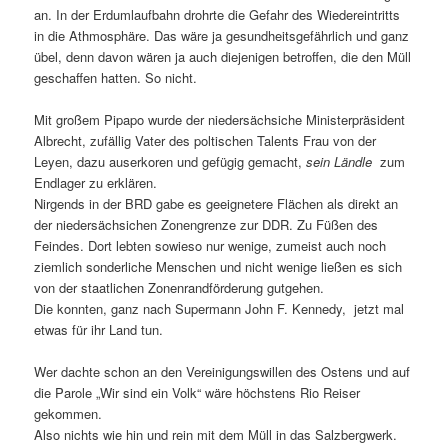
an. In der Erdumlaufbahn drohrte die Gefahr des Wiedereintritts
in die Athmosphäre. Das wäre ja gesundheitsgefährlich und ganz
übel, denn davon wären ja auch diejenigen betroffen, die den Müll
geschaffen hatten. So nicht.
Mit großem Pipapo wurde der niedersächsiche Ministerpräsident
Albrecht, zufällig Vater des poltischen Talents Frau von der
Leyen, dazu auserkoren und gefügig gemacht,
sein Ländle
zum
Endlager zu erklären.
Nirgends in der BRD gabe es geeignetere Flächen als direkt an
der niedersächsichen Zonengrenze zur DDR. Zu Füßen des
Feindes. Dort lebten sowieso nur wenige, zumeist auch noch
ziemlich sonderliche Menschen und nicht wenige ließen es sich
von der staatlichen Zonenrandförderung gutgehen.
Die konnten, ganz nach Supermann John F. Kennedy, jetzt mal
etwas für ihr Land tun.
Wer dachte schon an den Vereinigungswillen des Ostens und auf
die Parole „Wir sind ein Volk“ wäre höchstens Rio Reiser
gekommen.
Also nichts wie hin und rein mit dem Müll in das Salzbergwerk.