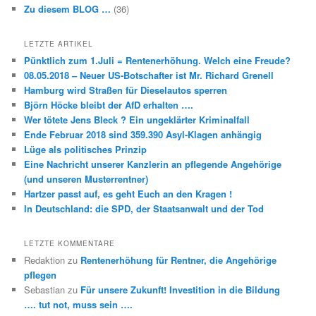
Zu diesem BLOG …
(36)
LETZTE ARTIKEL
Pünktlich zum 1.Juli = Rentenerhöhung. Welch eine Freude?
08.05.2018 – Neuer US-Botschafter ist Mr. Richard Grenell
Hamburg wird Straßen für Dieselautos sperren
Björn Höcke bleibt der AfD erhalten ….
Wer tötete Jens Bleck ? Ein ungeklärter Kriminalfall
Ende Februar 2018 sind 359.390 Asyl-Klagen anhängig
Lüge als politisches Prinzip
Eine Nachricht unserer Kanzlerin an pflegende Angehörige
(und unseren Musterrentner)
Hartzer passt auf, es geht Euch an den Kragen !
In Deutschland: die SPD, der Staatsanwalt und der Tod
LETZTE KOMMENTARE
Redaktion
zu
Rentenerhöhung für Rentner, die Angehörige
pflegen
Sebastian
zu
Für unsere Zukunft! Investition in die Bildung
…. tut not, muss sein ….