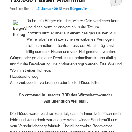
1
Veröffentlicht am
3. Januar 2012
von
Bürger / in
Da hat ein Bürger die Idee, wie er Geld verdienen kann
und diese setzt er erfolgreich in die Tat um.
Plötzlich sitzt er aber auf einem riesigen Haufen Müll.
Weil er aber sein inzwischen erworbenes Vermögen
nicht schmälern möchte, muss der Abfall möglichst
billig aus dem Hause und vom Hof geschafft werden.
Giftiger oder gefährlicher Dreck muss schnellstens, unauffällig
und für die Bevölkerung unsichtbar entsorgt werden. Das Wie und
Wohin ist eigentlich egal.
Hauptsache weg.
Also verbuddeln, verbrennen oder in die Flüsse leiten.
So entstand in unserer BRD das Wirtschaftswunder.
Auf unendlich viel Müll.
Die Flüsse waren bald so vergiftet, dass in ihnen kein Fisch mehr
lebte und wenn doch war auch er schon wieder Sondermüll und
sein Verzehr lebensgefährlich. Überall herrschte Badeverbot.
Was nicht in Flüsse passte wurde vergraben. Als die Zeit des