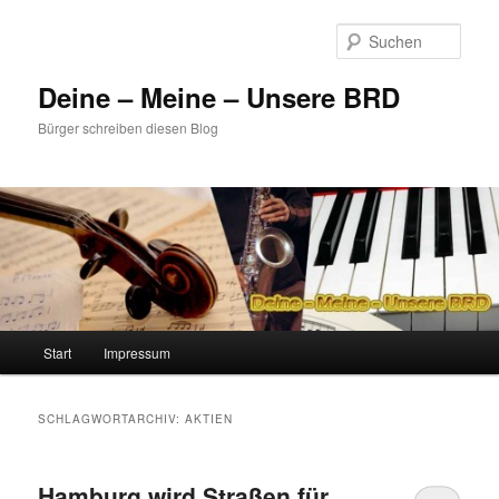
Zum
Zum
primären
sekundären
Such
Inhalt
Inhalt
springen
springen
Deine – Meine – Unsere BRD
Bürger schreiben diesen Blog
Hauptmenü
Start
Impressum
SCHLAGWORTARCHIV:
AKTIEN
Hamburg wird Straßen für