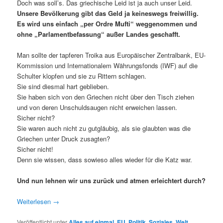
Doch was soll’s. Das griechische Leid ist ja auch unser Leid.
Unsere Bevölkerung gibt das Geld ja keineswegs freiwillig.
Es wird uns einfach „per Ordre Mufti“ weggenommen und
ohne „Parlamentbefassung“ außer Landes geschafft.
Man sollte der tapferen Troika aus Europäischer Zentralbank, EU-
Kommission und Internationalem Währungsfonds (IWF) auf die
Schulter klopfen und sie zu Rittern schlagen.
Sie sind diesmal hart geblieben.
Sie haben sich von den Griechen nicht über den Tisch ziehen
und von deren Unschuldsaugen nicht erweichen lassen.
Sicher nicht?
Sie waren auch nicht zu gutgläubig, als sie glaubten was die
Griechen unter Druck zusagten?
Sicher nicht!
Denn sie wissen, dass sowieso alles wieder für die Katz war.
Und nun lehnen wir uns zurück und atmen erleichtert durch?
Weiterlesen
→
Veröffentlicht unter
Alles auf einmal
,
EU
,
Politik
,
Soziales
,
Welt
,