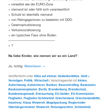
+ verwaltet wie die EURO-Zone
+ niemand ist oder fühlt sich verantwortlich
+ Schuld ist ebenfalls niemand
+ von Ratingagenturen zu bewerten mit DDD-
+ Gewinnprivatisierung
+ Verlustsozialisierung
+ ein typisches Fass ohne Boden
——————————————–
= ?
Na liebe Kinder, wie nennen wir so ein Land?
Ja, richtig:
Weiterlesen
→
Veröffentlicht unter
Alles auf einmal
,
Gedankenblitze
,
Geld +
Vermögen
,
Politik
,
Wirtschaft
|
Verschlagwortet mit
Aktien
,
Aufschwung
,
Aufsichtsrat
,
Banken
,
Baucontrolling
,
Baukosten
,
Baukostenexplosion
,
Berlin
,
Brandenburg
,
Brandschutz
,
Bundeshauptstadt
,
Entrauchung
,
EU-Gelder
,
EU-Kommission
,
Flughafen
,
Flughafen Schönefeld
,
Griechenland
,
Griechenlandhilfe
,
Insolvenz
,
Klaus Wowereit
,
Mogelpackung
,
Regierender
Oberbürgermeister Wowereit
,
Rettungsschirm
,
Schönefeld
,