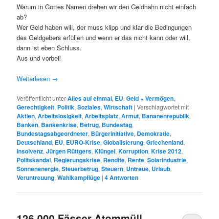
Warum in Gottes Namen drehen wir den Geldhahn nicht einfach
ab?
Wer Geld haben will, der muss klipp und klar die Bedingungen
des Geldgebers erfüllen und wenn er das nicht kann oder will,
dann ist eben Schluss.
Aus und vorbei!
Weiterlesen
→
Veröffentlicht unter
Alles auf einmal
,
EU
,
Geld + Vermögen
,
Gerechtigkeit
,
Politik
,
Soziales
,
Wirtschaft
|
Verschlagwortet mit
Aktien
,
Arbeitslosigkeit
,
Arbeitsplatz
,
Armut
,
Bananenrepublik
,
Banken
,
Bankenkrise
,
Betrug
,
Bundestag
,
Bundestagsabgeordneter
,
Bürgerinitiative
,
Demokratie
,
Deutschland
,
EU
,
EURO-Krise
,
Globalisierung
,
Griechenland
,
Insolvenz
,
Jürgen Rüttgers
,
Klüngel
,
Korruption
,
Krise 2012
,
Politskandal
,
Regierungskrise
,
Rendite
,
Rente
,
Solarindustrie
,
Sonnenenergie
,
Steuerbetrug
,
Steuern
,
Untreue
,
Urlaub
,
Veruntreuung
,
Wahlkampflüge
|
4
Antworten
126.000 Fässer Atommüll