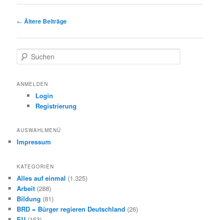
Beitragsnavigation
←
Ältere Beiträge
S
u
c
h
ANMELDEN
e
Login
n
Registrierung
AUSWAHLMENÜ
Impressum
KATEGORIEN
Alles auf einmal
(1.325)
Arbeit
(288)
Bildung
(81)
BRD = Bürger regieren Deutschland
(26)
EU
(153)