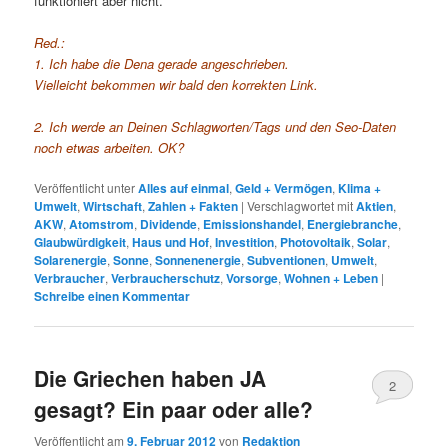
funktioniert aber nicht.
Red.:
1. Ich habe die Dena gerade angeschrieben.
Vielleicht bekommen wir bald den korrekten Link.
2. Ich werde an Deinen Schlagworten/Tags und den Seo-Daten
noch etwas arbeiten. OK?
Veröffentlicht unter
Alles auf einmal
,
Geld + Vermögen
,
Klima +
Umwelt
,
Wirtschaft
,
Zahlen + Fakten
|
Verschlagwortet mit
Aktien
,
AKW
,
Atomstrom
,
Dividende
,
Emissionshandel
,
Energiebranche
,
Glaubwürdigkeit
,
Haus und Hof
,
Investition
,
Photovoltaik
,
Solar
,
Solarenergie
,
Sonne
,
Sonnenenergie
,
Subventionen
,
Umwelt
,
Verbraucher
,
Verbraucherschutz
,
Vorsorge
,
Wohnen + Leben
|
Schreibe einen Kommentar
Die Griechen haben JA
2
gesagt? Ein paar oder alle?
Veröffentlicht am
9. Februar 2012
von
Redaktion