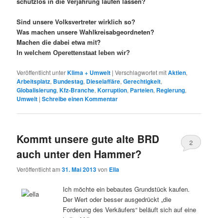
schutzlos in die Verjährung laufen lassen?
Sind unsere Volksvertreter wirklich so?
Was machen unsere Wahlkreisabgeordneten?
Machen die dabei etwa mit?
In welchem Operettenstaat leben wir?
Veröffentlicht unter
Klima + Umwelt
|
Verschlagwortet mit
Aktien
,
Arbeitsplatz
,
Bundestag
,
Dieselaffäre
,
Gerechtigkeit
,
Globalisierung
,
Kfz-Branche
,
Korruption
,
Parteien
,
Regierung
,
Umwelt
|
Schreibe einen Kommentar
Kommt unsere gute alte BRD
2
auch unter den Hammer?
Veröffentlicht am
31. Mai 2013
von
Ella
Ich möchte ein bebautes Grundstück kaufen.
Der Wert oder besser ausgedrückt „die
Forderung des Verkäufers“ beläuft sich auf eine