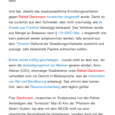
lässt.
Und das, obwohl das staatsanwaltliche Ermittlungsverfahren
gegen
Bärbel Dieckmann
inzwischen eingestellt
wurde. Damit ist
sie zunächst aus dem Schneider, aber nicht unschuldig, wie
ihr
Anwalt aus Frankfurt
blauaügig behauptet. Das Verfahren wurde
aus Mangel an Beweisen nach
§ 170 StPO Abs. 2
eingestellt und
kann jederzeit wieder aufgenommen werden, falls jemand aus
dem "
Omerta
"-Verbund der Verwaltungsmitarbeiter ausbricht und
aussagt, oder belastende Papiere auftauchen sollten.
Bisher wurde kräftig geschwiegen
, zurzeit sieht es aber aus, als
wenn die
Verteidigungsfront ins Wanken
geraten würden. Arno
Hübner (CDU), ehemaliger Stadtdirektor unter
Bärbel Dieckmann,
verheddert sich vor Gericht in Widersprüche, was die
Information
von Rat und Bevölkerung
anbelangt. Das stimmt aber keinen
froh, denn der
Riesenschuldenberg
wird täglich größer.
Frau
Dieckmann
, inzwischen im Strafprozess von den Kölner
Verteidigern des "Investors" Man Ki Kim als "Phantom der
Akten" tituliert, hat aber mit dem WCCB nicht nur eine
gigantische Haushaltsleiche hinterlassen, sondern auch mit der