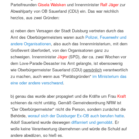
Parteifreunden
Gisela Walsken
und Innenminister
Ralf Jäger
zur
Abwahlparty von OB Sauerland (CDU) ein. Das war reichlich
herzlos, aus zwei Gründen:
a) neben dem Versagen der Stadt Duisburg vertreten durch das
Amt des Oberbürgermeisters waren auch
Polizei, Feuerwehr und
andere Organisationen
, also auch das Innenministerium, mit dem
Großevent überfordert, von den Organisatoren ganz zu
schweigen. Innenminister
Jäger
(SPD), der ca. zwei Wochen vor
dem Love-Parade-Desaster ins Amt gelangte, ist ebensowenig
wie Oberbürgermeister Sauerland (CDU)
persönlich
verantwortlich
zu machen, auch wenn aus "Pietätsgründen"
im Ministerium das
eine oder andere verschwand
.
b) genau das wurde aber propagiert und die Kräfte um Frau
Kraft
schienen da nicht untätig. Gemäß Gemeindeordnung NRW ist
"Der Oberbürgermeister" nicht die Person, sondern zunächst die
Behörde,
worauf sich der Duisburger Ex-OB auch berufen hatte
.
Adolf Sauerland wurde deswegen
diffamiert und gemobbt
. Er
wolle keine Verantwortung übernehmen und würde die Schuld auf
andere abwälzen, so hieß es.