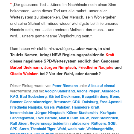
*
„Der grausame Tod …könne im Nachhinein noch einen Sinn
bekommen, wenn dieser Tod uns alle mahnt, unser aller
Wertesystem zu überdenken. Der Mensch, sein Wohlergehen
und seine Sicherheit müsse wieder wichtigste Leitlinie unseres
Handels sein, vor …allen anderen Motiven, das muss… und
wird… unsere gemeinsame Verpflichtung sein.“.
Dem haben wir nichts hinzuzufügen,
…aber wann, in drei
Teufels Namen, bringt NRW-Regierungspräsidentin
Kraft
dieses nagelneue SPD-Wertesystem endlich den Genossen
Bärbel Diekmann
,
Jürgen Nimptsch
,
Friedhelm Naujoks
und
Gisela Walsken
bei?
Vor der Wahl, oder danach?
Dieser Eintrag wurde von
Peter Riemann
unter
Alles auf einmal
veröffentlicht und mit
Adolph Sauerland
,
Alfons Pieper
,
Auladecke
KAG
,
Bad Godesberg
,
Bärbel Dieckmann
,
Baugefährdung
,
Bonn
,
Bonner Generalanzeiger
,
Breustedt
,
CDU
,
Duisburg
,
Fred Apostel
,
Friedhelm Naujoks
,
Gisela Walsken
,
Hannelore Kraft
,
Innenminister
,
Jürgen Nimptsch
,
Kölner Stadtarchiv
,
Kraftgate
,
Landtagswahl
,
Love Parade
,
Man Ki Kim
,
NRW
,
Peer Steinbrück
,
Ralf Jäger
,
Regierungspräsidentin
,
ruhrbarone
,
Rüttgers
,
SGB
,
SPD
,
Stern
,
Theobald Tiger
,
Wahl
,
wccb
,
wdr
,
Welthungerhilfe
,
,
verschlagwortet. Setze ein Lesezeichen