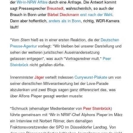
der
Wir-in-NRW Affäre
durch eine Anfrage. Die Antwort kommt
sagt Pressesprecher
Breustedt
, wahrscheinlich, so auch der
Brauch in Bonn unter
Bärbel Dieckmann
erst nach der Wahl
.
Dann aber hoffentlich,
anders als in Bonn
, richtig, WDR-Kamera
läuft!
"Vom
Stern
hieß es in einer ersten Reaktion, die der
Deutschen
Presse-Agentur
vorliegt: "Wir bleiben bei unserer Darstellung und
sehen der weiteren juristischen Auseinandersetzung
gelassen entgegen", was auch "Vortragsredner mult."
Peer
Steinbrück
nicht gefallen dürfte.
Innenminister
Jäger
verteilt indessen
Currywurst-Plakate
um von
seiner dienstlichen Mitverantwortung bei der Love-Parade
abzulenken und zwei Blogs sagen ganz differenziert das, was
über Alfons Pieper gesagt werden musste:
"Schmuck (ehemaliger Medienberater von
Peer Steinbrück
)
führte gemeinsam mit “Wir in NRW”-Chef Alphons Pieper im März
ein Interview mit Norbert Römer, dem damaligen
Fraktionsvorsitzenden der SPD im Düsseldorfer Landtag. Von