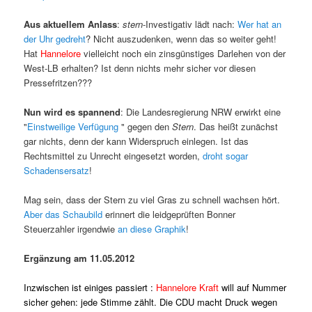
Aus aktuellem Anlass
:
stern
-Investigativ lädt nach:
Wer hat an
der Uhr gedreht
? Nicht auszudenken, wenn das so weiter geht!
Hat
Hannelore
vielleicht noch ein zinsgünstiges Darlehen von der
West-LB erhalten? Ist denn nichts mehr sicher vor diesen
Pressefritzen???
Nun wird es spannend
: Die Landesregierung NRW erwirkt eine
"
Einstweilige Verfügung
" gegen den
Stern
. Das heißt zunächst
gar nichts, denn der kann Widerspruch einlegen. Ist das
Rechtsmittel zu Unrecht eingesetzt worden,
droht sogar
Schadensersatz
!
Mag sein, dass der Stern zu viel Gras zu schnell wachsen hört.
Aber das Schaubild
erinnert die leidgeprüften Bonner
Steuerzahler irgendwie
an diese Graphik
!
Ergänzung am 11.05.2012
Inzwischen ist einiges passiert :
Hannelore Kraft
will auf Nummer
sicher gehen:
jede Stimme zählt
. Die CDU macht Druck wegen