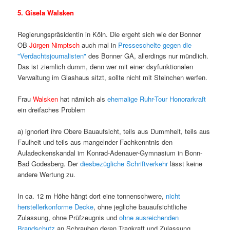
5. Gisela Walsken
Regierungspräsidentin in Köln. Die ergeht sich wie der Bonner
OB
Jürgen Nimptsch
auch mal in
Presseschelte gegen die
"Verdachtsjournalisten"
des Bonner GA, allerdings nur mündlich.
Das ist ziemlich dumm, denn wer mit einer dsyfunktionalen
Verwaltung im Glashaus sitzt, sollte nicht mit Steinchen werfen.
Frau
Walsken
hat nämlich als
ehemalige Ruhr-Tour Honorarkraft
ein dreifaches Problem
a) ignoriert ihre Obere Bauaufsicht, teils aus Dummheit, teils aus
Faulheit und teils aus mangelnder Fachkenntnis den
Auladeckenskandal im Konrad-Adenauer-Gymnasium in Bonn-
Bad Godesberg. Der
diesbezügliche Schriftverkehr
lässt keine
andere Wertung zu.
In ca. 12 m Höhe hängt dort eine tonnenschwere,
nicht
herstellerkonforme Decke
, ohne jegliche bauaufsichtliche
Zulassung, ohne Prüfzeugnis und
ohne ausreichenden
Brandschutz
an Schrauben deren Tragkraft und Zulassung