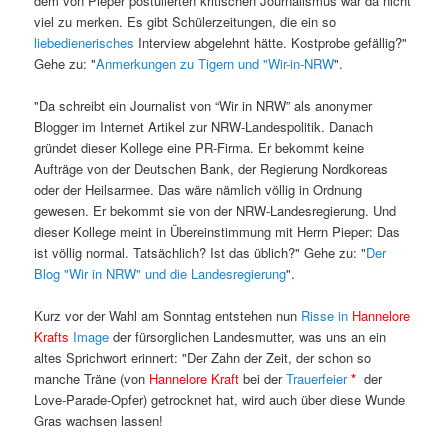
dem von Pieper postulierten kritischen Journalismus war da nicht
viel zu merken. Es gibt Schülerzeitungen, die ein so
liebedienerisches
Interview abgelehnt hätte. Kostprobe gefällig?"
Gehe zu: "
Anmerkungen zu Tigern und "Wir-in-NRW
".
"Da schreibt ein Journalist von “Wir in NRW” als anonymer
Blogger im Internet Artikel zur NRW-Landespolitik. Danach
gründet dieser Kollege eine PR-Firma. Er bekommt keine
Aufträge von der Deutschen Bank, der Regierung Nordkoreas
oder der Heilsarmee. Das wäre nämlich völlig in Ordnung
gewesen. Er bekommt sie von der NRW-Landesregierung. Und
dieser Kollege meint in Übereinstimmung mit Herrn Pieper: Das
ist völlig normal. Tatsächlich? Ist das üblich?" Gehe zu: "
Der
Blog "Wir in NRW" und die Landesregierung
".
Kurz vor der Wahl am Sonntag entstehen nun
Risse in
Hannelore
Krafts
Image
der fürsorglichen Landesmutter, was uns an ein
altes Sprichwort erinnert: "Der Zahn der Zeit, der schon so
manche Träne (von
Hannelore Kraft
bei der
Trauerfeier
*
der
Love-Parade-Opfer) getrocknet hat, wird auch über diese Wunde
Gras wachsen lassen!