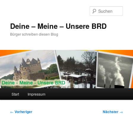
Zum
primären
Such
Inhalt
springen
Deine – Meine – Unsere BRD
Bürger schreiben diesen Blog
Hauptmenü
Start
Impressum
Beitragsnavigation
←
Vorheriger
Nächster
→