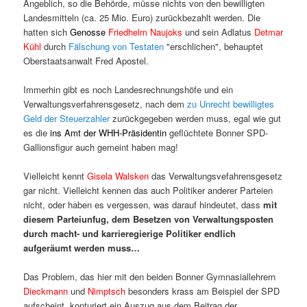
Angeblich, so die Behörde, müsse nichts von den bewilligten
Landesmitteln (ca. 25 Mio. Euro) zurückbezahlt werden. Die
hatten sich
Genosse
Friedhelm Naujoks
und sein Adlatus
Detmar
Kühl
durch
Fälschung von Testaten
"erschlichen", behauptet
Oberstaatsanwalt Fred Apostel.
Immerhin gibt es noch Landesrechnungshöfe und ein
Verwaltungsverfahrensgesetz, nach dem
zu Unrecht bewilligtes
Geld der Steuerzahler
zurückgegeben werden muss, egal wie gut
es die
ins Amt der WHH-Präsidentin
geflüchtete Bonner SPD-
Gallionsfigur auch gemeint haben mag!
Vielleicht kennt
Gisela Walsken
das Verwaltungsvefahrensgesetz
gar nicht. Vielleicht kennen das auch Politiker anderer Parteien
nicht, oder haben es vergessen, was darauf hindeutet, dass
mit
diesem Parteiunfug, dem Besetzen von Verwaltungsposten
durch macht- und karrieregierige Politiker endlich
aufgeräumt werden muss…
Das Problem, das hier mit den beiden Bonner Gymnasiallehrern
Dieckmann
und
Nimptsch
besonders krass am Beispiel der SPD
aufscheint, konturiert ein Auszug aus dem Beitrag der