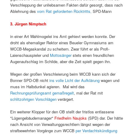
Verschleppung der unliebsamen Fakten dafür gesorgt, dass nach
Ablehnung des
vom Rat geforderten Rücktritts,
SPD-Mann
3. Jürgen Nimptsch
in einer Art Wahlmogelei ins Amt gehievt werden konnte. Der
droht als ehemaliger Rektor eines Beueler Gymnasiums am
WCCB-Megaskandal zu scheitern. Zwar führt er als Profi-
Laienschauspieler und
Mottosänger
stets einen freundlichen
Augenaufschlag im Schilde, aber die Zeit spielt gegen ihn.
Wegen der großen Verschleierung beim WCCB kann sich der
Bonner SPD-OB nicht
ins volle Licht der Aufklärung
wagen und
muss im Halbdunkel agieren. Mal wird das
Rechnungsprüfungsamt gemaßregelt
, mal der Rat mit
schlitzohrigen Vorschlägen
verärgert.
Ein weiterer Klopper für den OB stellt der fristlos entlassene
"Lügengebäudemanager"
Friedhelm Naujoks
(SPD) dar. Der hätte
nach Ansicht von Verwaltunggsrechtlern längst wegen der
strafbewehrten Vorgänge zum WCCB
per Verdachtskündigung