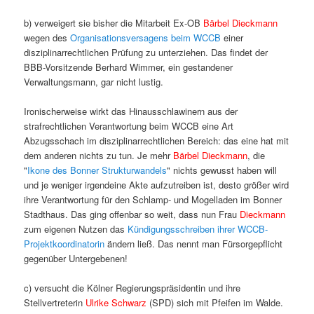
b) verweigert sie bisher die Mitarbeit Ex-OB
Bärbel Dieckmann
wegen des
Organisationsversagens beim WCCB
einer
disziplinarrechtlichen Prüfung zu unterziehen. Das findet der
BBB-Vorsitzende Berhard Wimmer, ein gestandener
Verwaltungsmann, gar nicht lustig.
Ironischerweise wirkt das Hinausschlawinern aus der
strafrechtlichen Verantwortung beim WCCB eine Art
Abzugsschach im disziplinarrechtlichen Bereich: das eine hat mit
dem anderen nichts zu tun. Je mehr
Bärbel Dieckmann
, die
"
Ikone des Bonner Strukturwandels
" nichts gewusst haben will
und je weniger irgendeine Akte aufzutreiben ist, desto größer wird
ihre Verantwortung für den Schlamp- und Mogelladen im Bonner
Stadthaus. Das ging offenbar so weit, dass nun Frau
Dieckmann
zum eigenen Nutzen das
Kündigungsschreiben ihrer WCCB-
Projektkoordinatorin
ändern ließ. Das nennt man Fürsorgepflicht
gegenüber Untergebenen!
c) versucht die Kölner Regierungspräsidentin und ihre
Stellvertreterin
Ulrike Schwarz
(SPD) sich mit Pfeifen im Walde.