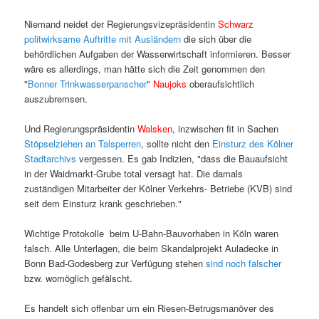
Niemand neidet der Regierungsvizepräsidentin
Schwarz
politwirksame Auftritte mit Ausländern
die sich über die
behördlichen Aufgaben der Wasserwirtschaft informieren. Besser
wäre es allerdings, man hätte sich die Zeit genommen den
"
Bonner Trinkwasserpanscher
"
Naujoks
oberaufsichtlich
auszubremsen.
Und Regierungspräsidentin
Walsken
, inzwischen fit in Sachen
Stöpselziehen an Talsperren
, sollte nicht den
Einsturz des Kölner
Stadtarchivs
vergessen. Es gab Indizien, "dass die Bauaufsicht
in der Waidmarkt-Grube total versagt hat. Die damals
zuständigen Mitarbeiter der Kölner Verkehrs- Betriebe (KVB) sind
seit dem Einsturz krank geschrieben."
Wichtige Protokolle beim U-Bahn-Bauvorhaben in Köln waren
falsch. Alle Unterlagen, die beim Skandalprojekt Auladecke in
Bonn Bad-Godesberg zur Verfügung stehen
sind noch falscher
bzw. womöglich gefälscht.
Es handelt sich offenbar um ein Riesen-Betrugsmanöver des