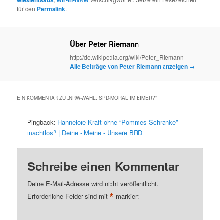
wiesiehtsaus
Wir-in-NRW
für den
Permalink
.
Über Peter Riemann
http://de.wikipedia.org/wiki/Peter_Riemann
Alle Beiträge von Peter Riemann anzeigen
→
EIN KOMMENTAR ZU „
NRW-WAHL: SPD-MORAL IM EIMER?
“
Pingback:
Hannelore Kraft-ohne “Pommes-Schranke”
machtlos? | Deine - Meine - Unsere BRD
Schreibe einen Kommentar
Deine E-Mail-Adresse wird nicht veröffentlicht.
*
Erforderliche Felder sind mit
markiert