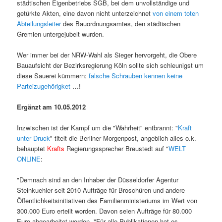
städtischen Eigenbetriebs SGB, bei dem unvollständige und
getürkte Akten, eine davon nicht unterzeichnet
von einem toten
Abteilungsleiter
des Bauordnungsamtes, den städtischen
Gremien untergejubelt wurden.
Wer immer bei der NRW-Wahl als Sieger hervorgeht, die Obere
Bauaufsicht der Bezirksregierung Köln sollte sich schleunigst um
diese Sauerei kümmern:
falsche Schrauben kennen keine
Parteizugehörigket
…!
Ergänzt am 10.05.2012
Inzwischen ist der Kampf um die "Wahrheit" entbrannt: "
Kraft
unter Druck
" titelt die Berliner Morgenpost, angeblich alles o.k.
behauptet
Krafts
Regierungssprecher Breustedt auf "
WELT
ONLINE
:
"Demnach sind an den Inhaber der Düsseldorfer Agentur
Steinkuehler seit 2010 Aufträge für Broschüren und andere
Öffentlichkeitsinitiativen des Familienministeriums im Wert von
300.000 Euro erteilt worden. Davon seien Aufträge für 80.000
Euro abgearbeitet worden. "Für alle Publikationen hat es