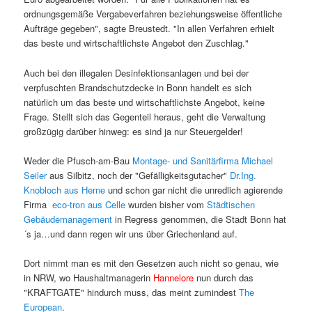
ordnungsgemäße Vergabeverfahren beziehungsweise öffentliche
Aufträge gegeben", sagte Breustedt. "In allen Verfahren erhielt
das beste und wirtschaftlichste Angebot den Zuschlag."
Auch bei den illegalen Desinfektionsanlagen und bei der
verpfuschten Brandschutzdecke in Bonn handelt es sich
natürlich um das beste und wirtschaftlichste Angebot, keine
Frage. Stellt sich das Gegenteil heraus, geht die Verwaltung
großzügig darüber hinweg: es sind ja nur Steuergelder!
Weder die Pfusch-am-Bau
Montage- und Sanitärfirma Michael
Seiler
aus Silbitz, noch der "Gefälligkeitsgutacher"
Dr.Ing.
Knobloch aus Herne
und schon gar nicht die unredlich agierende
Firma
eco-tron aus Celle
wurden bisher vom
Städtischen
Gebäudemanagement
in Regress genommen, die Stadt Bonn hat
´s ja…und dann regen wir uns über Griechenland auf.
Dort nimmt man es mit den Gesetzen auch nicht so genau, wie
in NRW, wo Haushaltmanagerin
Hannelore
nun durch das
"KRAFTGATE" hindurch muss, das meint zumindest
The
European
.