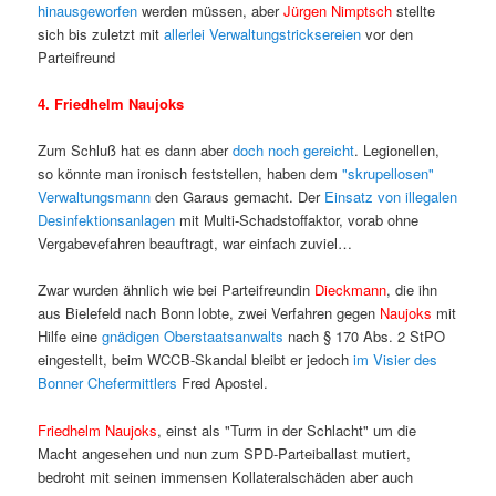
hinausgeworfen
werden müssen, aber
Jürgen Nimptsch
stellte
sich bis zuletzt mit
allerlei Verwaltungstricksereien
vor den
Parteifreund
4. Friedhelm Naujoks
Zum Schluß hat es dann aber
doch noch gereicht
. Legionellen,
so könnte man ironisch feststellen, haben dem
"skrupellosen"
Verwaltungsmann
den Garaus gemacht. Der
Einsatz von illegalen
Desinfektionsanlagen
mit Multi-Schadstoffaktor, vorab ohne
Vergabevefahren beauftragt, war einfach zuviel…
Zwar wurden ähnlich wie bei Parteifreundin
Dieckmann
, die ihn
aus Bielefeld nach Bonn lobte, zwei Verfahren gegen
Naujoks
mit
Hilfe eine
gnädigen Oberstaatsanwalts
nach § 170 Abs. 2 StPO
eingestellt, beim WCCB-Skandal bleibt er jedoch
im Visier des
Bonner Chefermittlers
Fred Apostel.
Friedhelm Naujoks
, einst als "Turm in der Schlacht" um die
Macht angesehen und nun zum SPD-Parteiballast mutiert,
bedroht mit seinen immensen Kollateralschäden aber auch