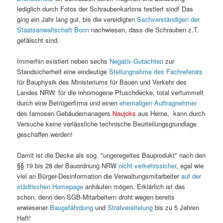
lediglich durch Fotos der Schraubenkartons testiert sind! Das
ging ein Jahr lang gut, bis die vereidigten
Sachverständigen der
Staatsanwaltschaft Bonn
nachwiesen, dass die Schrauben z.T.
gefälscht sind.
Immerhin existiert neben sechs
Negativ-Gutachten
zur
Standsicherheit eine eindeutige
Stellungnahme des Fachreferats
für Bauphysik des Ministeriums für Bauen und Verkehr des
Landes NRW: für die inhomogene Pfuschdecke, total verfummelt
durch eine Betrügerfirma und einen
ehemaligen Auftragnehmer
des famosen Gebäudemanagers
Naujoks
aus Herne, kann durch
Versuche keine verlässliche technische Beurteilungsgrundlage
geschaffen werden!
Damit ist die Decke als sog. "ungeregeltes Bauprodukt" nach den
§§ 19 bis 28 der Bauordnung NRW
nicht verkehrssicher
, egal wie
viel an Bürger-Desinformation die Verwaltungsmitarbeiter
auf der
städtischen Homepage
anhäufen mögen. Erklärlich ist das
schon, denn den SGB-Mitarbeitern droht wegen bereits
erwiesener
Baugefährdung
und
Strafvereitelung
bis zu 5 Jahren
Haft!