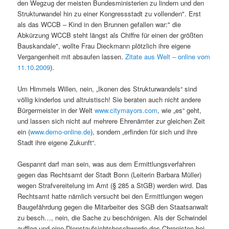
den Wegzug der meisten Bundesministerien zu lindern und den
Strukturwandel hin zu einer Kongressstadt zu vollenden". Erst
als das WCCB – Kind in den Brunnen gefallen war:" die
Abkürzung WCCB steht längst als Chiffre für einen der größten
Bauskandale", wollte Frau Dieckmann plötzlich ihre eigene
Vergangenheit mit absaufen lassen.
Zitate aus Welt – online vom
11.10.2009
).
Um Himmels Willen, nein, „Ikonen des Strukturwandels“ sind
völlig kinderlos und altruistisch! Sie beraten auch nicht andere
Bürgermeister in der Welt
www.citymayors.com
, wie „es“ geht,
und lassen sich nicht auf mehrere Ehrenämter zur gleichen Zeit
ein (
www.demo-online.de
), sondern „erfinden für sich und ihre
Stadt ihre eigene Zukunft“.
Gespannt darf man sein, was aus dem Ermittlungsverfahren
gegen das Rechtsamt der Stadt Bonn (Leiterin Barbara Müller)
wegen Strafvereitelung im Amt (§ 285 a StGB) werden wird. Das
Rechtsamt hatte nämlich versucht bei den Ermittlungen wegen
Baugefährdung gegen die Mitarbeiter des SGB den Staatsanwalt
zu besch…, nein, die Sache zu beschönigen. Als der Schwindel
aufflog und eine Dienstaufsichtsbeschwerde des Chronisten bei