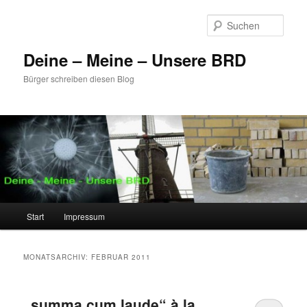
Zum
Zum
primären
sekundären
Such
Inhalt
Inhalt
springen
springen
Deine – Meine – Unsere BRD
Bürger schreiben diesen Blog
Hauptmenü
Start
Impressum
MONATSARCHIV:
FEBRUAR 2011
„summa cum laude“ à la