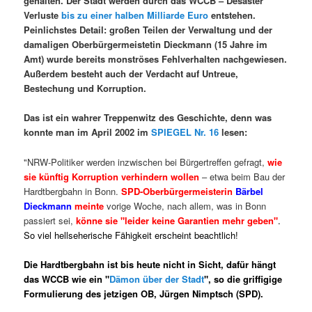
gehalten. Der Stadt werden durch das WCCB – Desaster
Verluste
bis zu einer halben Milliarde Euro
entstehen.
Peinlichstes Detail: großen Teilen der Verwaltung und der
damaligen Oberbürgermeistetin Dieckmann (15 Jahre im
Amt) wurde bereits monströses Fehlverhalten nachgewiesen.
Außerdem besteht auch der Verdacht auf Untreue,
Bestechung und Korruption.
Das ist ein wahrer Treppenwitz des Geschichte, denn was
konnte man im April 2002 im
SPIEGEL Nr. 16
lesen:
"NRW-Politiker werden inzwischen bei Bürgertreffen gefragt,
wie
sie künftig Korruption verhindern wollen
– etwa beim Bau der
Hardtbergbahn in Bonn.
SPD-Oberbürgermeisterin
Bärbel
Dieckmann
meinte
vorige Woche, nach allem, was in Bonn
passiert sei,
könne sie "leider keine Garantien mehr geben"
.
So viel hellseherische Fähigkeit erscheint beachtlich!
Die Hardtbergbahn ist bis heute nicht in Sicht, dafür hängt
das WCCB wie ein "
Dämon über der Stadt
", so die griffigige
Formulierung des jetzigen OB, Jürgen Nimptsch (SPD).