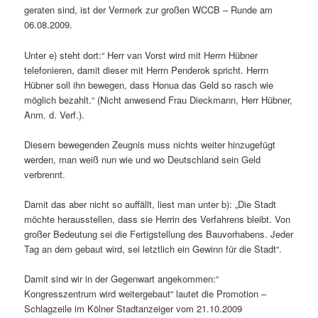
geraten sind, ist der Vermerk zur großen WCCB – Runde am
06.08.2009.
Unter e) steht dort:“ Herr van Vorst wird mit Herrn Hübner
telefonieren, damit dieser mit Herrn Penderok spricht. Herrn
Hübner soll ihn bewegen, dass Honua das Geld so rasch wie
möglich bezahlt.“ (Nicht anwesend Frau Dieckmann, Herr Hübner,
Anm. d. Verf.).
Diesem bewegenden Zeugnis muss nichts weiter hinzugefügt
werden, man weiß nun wie und wo Deutschland sein Geld
verbrennt.
Damit das aber nicht so auffällt, liest man unter b): „Die Stadt
möchte herausstellen, dass sie Herrin des Verfahrens bleibt. Von
großer Bedeutung sei die Fertigstellung des Bauvorhabens. Jeder
Tag an dem gebaut wird, sei letztlich ein Gewinn für die Stadt“.
Damit sind wir in der Gegenwart angekommen:“
Kongresszentrum wird weitergebaut“ lautet die Promotion –
Schlagzeile im Kölner Stadtanzeiger vom 21.10.2009