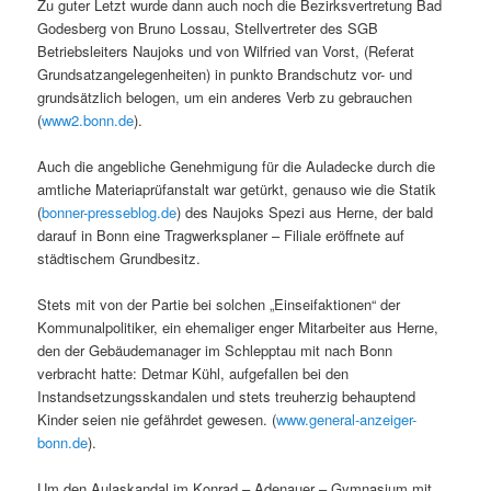
Zu guter Letzt wurde dann auch noch die Bezirksvertretung Bad
Godesberg von Bruno Lossau, Stellvertreter des SGB
Betriebsleiters Naujoks und von Wilfried van Vorst, (Referat
Grundsatzangelegenheiten) in punkto Brandschutz vor- und
grundsätzlich belogen, um ein anderes Verb zu gebrauchen
(
www2.bonn.de
).
Auch die angebliche Genehmigung für die Auladecke durch die
amtliche Materiaprüfanstalt war getürkt, genauso wie die Statik
(
bonner-presseblog.de
) des Naujoks Spezi aus Herne, der bald
darauf in Bonn eine Tragwerksplaner – Filiale eröffnete auf
städtischem Grundbesitz.
Stets mit von der Partie bei solchen „Einseifaktionen“ der
Kommunalpolitiker, ein ehemaliger enger Mitarbeiter aus Herne,
den der Gebäudemanager im Schlepptau mit nach Bonn
verbracht hatte: Detmar Kühl, aufgefallen bei den
Instandsetzungsskandalen und stets treuherzig behauptend
Kinder seien nie gefährdet gewesen. (
www.general-anzeiger-
bonn.de
).
Um den Aulaskandal im Konrad – Adenauer – Gymnasium mit