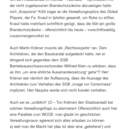
der nicht zugelassenen Brandschutzdecke abzuwürgen hatte
sich „Ausputzer“ Kühl sogar an die Verwaltungsspitze des Global
Players, der Fa. Knauf in Iphofen gewandt, um Ruhe zu stiften.
Knauf hatte mehrfach schriftlich gerügt, dass die 500 qm große
Brandschutzdecke – offensichtlich bis heute – vorschriftswidrig
zusammengemurkst ist.
Auch Martin Krämer musste als „Rechtsexperte“ ran. Dem
Architekten, der den Bauskandal aufgedeckt hatte, riet er
dringend sich gegenüber dem SGB
Betriebsausschussvorsitzenden Wilfried Klein zu erklären, dass
es ihm „um eine ehrliche Auseinandersetzung“ gehe“?! Herr
Krämer war nämlich der Auffassung, dass die Aussage des
Architekten zum Verhalten des SGB „Image vor Correctness“
impliziert, Herr Naujoks würde sich nicht korrekt verhalten.
Auch sei es „unüblich“ (O – Ton Krämer) den Staatsanwalt bei
solchen Verwaltungsflops zu alarmieren! Offensichtlich auch hier
eine Parallele zum WCCB: man glaubt im geschützten
Verwaltungsraum agierend sich alles erlauben zu können
a) weil man die Macht hat (das ist aber eine „geliehene“) und