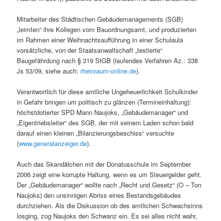
Mitarbeiter des Städtischen Gebäudemanagements (SGB)
„leimten“ ihre Kollegen vom Bauordnungsamt, und produzierten
im Rahmen einer Weihnachtsaufführung in einer Schulaula
vorsätzliche, von der Staatsanwaltschaft „testierte“
Baugefährdung nach § 319 StGB (laufendes Verfahren Az.: 338
Js 53/09, siehe auch:
rheinraum-online.de
).
Verantwortlich für diese amtliche Ungeheuerlichkeit Schulkinder
in Gefahr bringen um politisch zu glänzen (Termineinhaltung):
höchstdotierter SPD Mann Naujoks, „Gebäudemanager“ und
„Eigentriebsleiter“ des SGB, der mit seinem Laden schon bald
darauf einen kleinen „Bilanzierungsbeschiss“ versuchte
(
www.generalanzeiger.de
).
Auch das Skandälchen mit der Donatusschule im September
2006 zeigt eine korrupte Haltung, wenn es um Steuergelder geht.
Der „Gebäudemanager“ wollte nach „Recht und Gesetz“ (O – Ton
Naujoks) den unsinnigen Abriss eines Bestandsgebäudes
durchziehen. Als die Diskussion ob des amtlichen Schwachsinns
losging, zog Naujoks den Schwanz ein. Es sei alles nicht wahr,