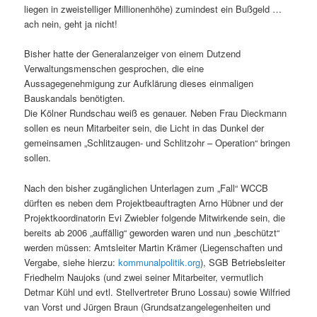
liegen in zweistelliger Millionenhöhe) zumindest ein Bußgeld …
ach nein, geht ja nicht!
Bisher hatte der Generalanzeiger von einem Dutzend
Verwaltungsmenschen gesprochen, die eine
Aussagegenehmigung zur Aufklärung dieses einmaligen
Bauskandals benötigten.
Die Kölner Rundschau weiß es genauer. Neben Frau Dieckmann
sollen es neun Mitarbeiter sein, die Licht in das Dunkel der
gemeinsamen „Schlitzaugen- und Schlitzohr – Operation“ bringen
sollen.
Nach den bisher zugänglichen Unterlagen zum „Fall“ WCCB
dürften es neben dem Projektbeauftragten Arno Hübner und der
Projektkoordinatorin Evi Zwiebler folgende Mitwirkende sein, die
bereits ab 2006 „auffällig“ geworden waren und nun „beschützt“
werden müssen: Amtsleiter Martin Krämer (Liegenschaften und
Vergabe, siehe hierzu:
kommunalpolitik.org
), SGB Betriebsleiter
Friedhelm Naujoks (und zwei seiner Mitarbeiter, vermutlich
Detmar Kühl und evtl. Stellvertreter Bruno Lossau) sowie Wilfried
van Vorst und Jürgen Braun (Grundsatzangelegenheiten und