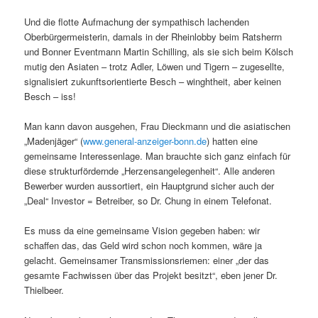
Und die flotte Aufmachung der sympathisch lachenden
Oberbürgermeisterin, damals in der Rheinlobby beim Ratsherrn
und Bonner Eventmann Martin Schilling, als sie sich beim Kölsch
mutig den Asiaten – trotz Adler, Löwen und Tigern – zugesellte,
signalisiert zukunftsorientierte Besch – winghtheit, aber keinen
Besch – iss!
Man kann davon ausgehen, Frau Dieckmann und die asiatischen
„Madenjäger“ (
www.general-anzeiger-bonn.de
) hatten eine
gemeinsame Interessenlage. Man brauchte sich ganz einfach für
diese strukturfördernde „Herzensangelegenheit“. Alle anderen
Bewerber wurden aussortiert, ein Hauptgrund sicher auch der
„Deal“ Investor = Betreiber, so Dr. Chung in einem Telefonat.
Es muss da eine gemeinsame Vision gegeben haben: wir
schaffen das, das Geld wird schon noch kommen, wäre ja
gelacht. Gemeinsamer Transmissionsriemen: einer „der das
gesamte Fachwissen über das Projekt besitzt“, eben jener Dr.
Thielbeer.