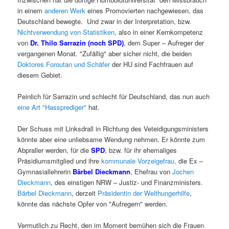
in einem
anderen Werk
eines Promovierten nachgewiesen, das
Deutschland bewegte. Und zwar in der Interpretation, bzw.
Nichtverwendung von Statistiken
, also in einer Kernkompetenz
von
Dr. Thilo Sarrazin
(noch SPD)
, dem Super – Aufreger der
vergangenen Monat. "Zufällig" aber sicher nicht, die beiden
Doktores Foroutan und Schäfer
der HU sind Fachfrauen auf
diesem Gebiet.
Peinlich für Sarrazin und schlecht für Deutschland, das nun auch
eine Art "Hassprediger"
hat.
Der Schuss mit Linksdrall in Richtung des Veteidigungsministers
könnte aber eine unliebsame Wendung nehmen. Er könnte zum
Abpraller werden, für die
SPD
, bzw. für ihr ehemaliges
Präsidiumsmitglied und ihre
kommunale Vorzeigefrau
,
die Ex –
Gymnasiallehrerin
Bärbel Dieckmann
, Ehefrau von
Jochen
Dieckmann
, des einstigen NRW – Justiz- und Finanzministers.
Bärbel Dieckmann
, derzeit
Präsidentin der Welthungerhilfe
,
könnte das nächste Opfer von "Aufregern" werden.
Vermutlich zu Recht, den im Moment bemühen sich die Frauen