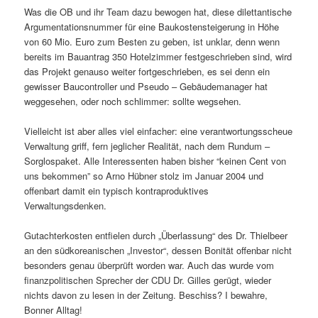
Was die OB und ihr Team dazu bewogen hat, diese dilettantische
Argumentationsnummer für eine Baukostensteigerung in Höhe
von 60 Mio. Euro zum Besten zu geben, ist unklar, denn wenn
bereits im Bauantrag 350 Hotelzimmer festgeschrieben sind, wird
das Projekt genauso weiter fortgeschrieben, es sei denn ein
gewisser Baucontroller und Pseudo – Gebäudemanager hat
weggesehen, oder noch schlimmer: sollte wegsehen.
Vielleicht ist aber alles viel einfacher: eine verantwortungsscheue
Verwaltung griff, fern jeglicher Realität, nach dem Rundum –
Sorglospaket. Alle Interessenten haben bisher “keinen Cent von
uns bekommen” so Arno Hübner stolz im Januar 2004 und
offenbart damit ein typisch kontraproduktives
Verwaltungsdenken.
Gutachterkosten entfielen durch „Überlassung“ des Dr. Thielbeer
an den südkoreanischen „Investor“, dessen Bonität offenbar nicht
besonders genau überprüft worden war. Auch das wurde vom
finanzpolitischen Sprecher der CDU Dr. Gilles gerügt, wieder
nichts davon zu lesen in der Zeitung. Beschiss? I bewahre,
Bonner Alltag!