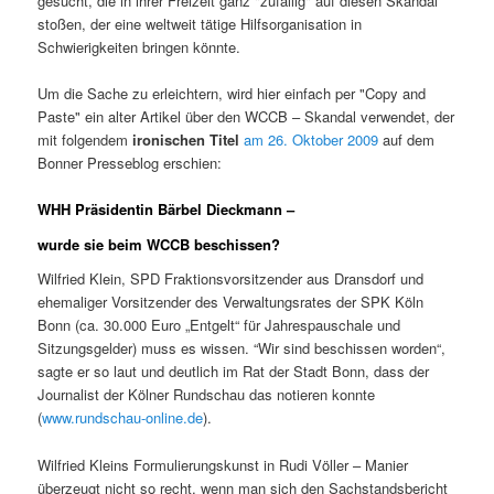
gesucht, die in ihrer Freizeit ganz "zufällig" auf diesen Skandal
stoßen, der eine weltweit tätige Hilfsorganisation in
Schwierigkeiten bringen könnte.
Um die Sache zu erleichtern, wird hier einfach per "Copy and
Paste" ein alter Artikel über den WCCB – Skandal verwendet, der
mit folgendem
ironischen Titel
am 26. Oktober 2009
auf dem
Bonner Presseblog erschien:
WHH Präsidentin Bärbel Dieckmann –
wurde sie beim WCCB beschissen?
Wilfried Klein, SPD Fraktionsvorsitzender aus Dransdorf und
ehemaliger Vorsitzender des Verwaltungsrates der SPK Köln
Bonn (ca. 30.000 Euro „Entgelt“ für Jahrespauschale und
Sitzungsgelder) muss es wissen. “Wir sind beschissen worden“,
sagte er so laut und deutlich im Rat der Stadt Bonn, dass der
Journalist der Kölner Rundschau das notieren konnte
(
www.rundschau-online.de
).
Wilfried Kleins Formulierungskunst in Rudi Völler – Manier
überzeugt nicht so recht, wenn man sich den Sachstandsbericht