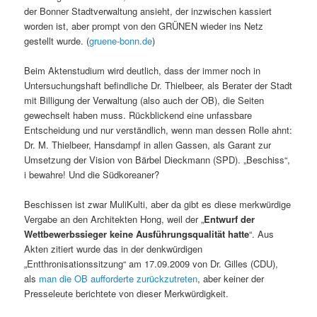
der Bonner Stadtverwaltung ansieht, der inzwischen kassiert
worden ist, aber prompt von den GRÜNEN wieder ins Netz
gestellt wurde. (
gruene-bonn.de
)
Beim Aktenstudium wird deutlich, dass der immer noch in
Untersuchungshaft befindliche Dr. Thielbeer, als Berater der Stadt
mit Billigung der Verwaltung (also auch der OB), die Seiten
gewechselt haben muss. Rückblickend eine unfassbare
Entscheidung und nur verständlich, wenn man dessen Rolle ahnt:
Dr. M. Thielbeer, Hansdampf in allen Gassen, als Garant zur
Umsetzung der Vision von Bärbel Dieckmann (SPD). „Beschiss“,
i bewahre! Und die Südkoreaner?
Beschissen ist zwar MuliKulti, aber da gibt es diese merkwürdige
Vergabe an den Architekten Hong, weil der „
Entwurf der
Wettbewerbssieger keine Ausführungsqualität hatte
“. Aus
Akten zitiert wurde das in der denkwürdigen
„Entthronisationssitzung“ am 17.09.2009 von Dr. Gilles (CDU),
als
man die OB aufforderte zurückzutreten
, aber keiner der
Presseleute berichtete von dieser Merkwürdigkeit.