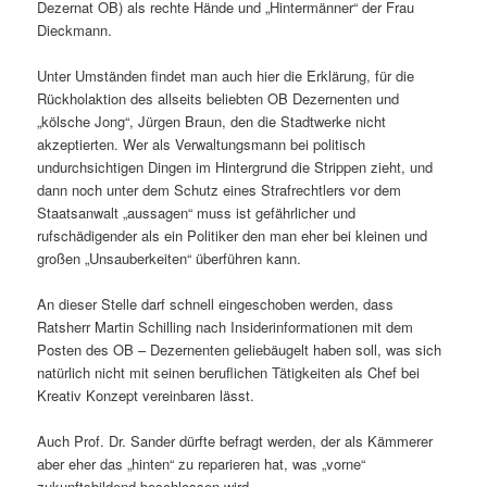
Dezernat OB) als rechte Hände und „Hintermänner“ der Frau
Dieckmann.
Unter Umständen findet man auch hier die Erklärung, für die
Rückholaktion des allseits beliebten OB Dezernenten und
„kölsche Jong“, Jürgen Braun, den die Stadtwerke nicht
akzeptierten. Wer als Verwaltungsmann bei politisch
undurchsichtigen Dingen im Hintergrund die Strippen zieht, und
dann noch unter dem Schutz eines Strafrechtlers vor dem
Staatsanwalt „aussagen“ muss ist gefährlicher und
rufschädigender als ein Politiker den man eher bei kleinen und
großen „Unsauberkeiten“ überführen kann.
An dieser Stelle darf schnell eingeschoben werden, dass
Ratsherr Martin Schilling nach Insiderinformationen mit dem
Posten des OB – Dezernenten geliebäugelt haben soll, was sich
natürlich nicht mit seinen beruflichen Tätigkeiten als Chef bei
Kreativ Konzept vereinbaren lässt.
Auch Prof. Dr. Sander dürfte befragt werden, der als Kämmerer
aber eher das „hinten“ zu reparieren hat, was „vorne“
zukunftsbildend beschlossen wird.