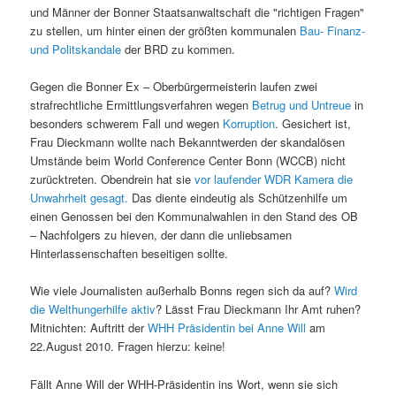
und Männer der Bonner Staatsanwaltschaft die "richtigen Fragen"
zu stellen, um hinter einen der größten kommunalen
Bau- Finanz-
und Politskandale
der BRD zu kommen.
Gegen die Bonner Ex – Oberbürgermeisterin laufen zwei
strafrechtliche Ermittlungsverfahren wegen
Betrug und Untreue
in
besonders schwerem Fall und wegen
Korruption
. Gesichert ist,
Frau Dieckmann wollte nach Bekanntwerden der skandalösen
Umstände beim World Conference Center Bonn (WCCB) nicht
zurücktreten. Obendrein hat sie
vor laufender WDR Kamera die
Unwahrheit gesagt.
Das diente eindeutig als Schützenhilfe um
einen Genossen bei den Kommunalwahlen in den Stand des OB
– Nachfolgers zu hieven, der dann die unliebsamen
Hinterlassenschaften beseitigen sollte.
Wie viele Journalisten außerhalb Bonns regen sich da auf?
Wird
die Welthungerhilfe aktiv
? Lässt Frau Dieckmann Ihr Amt ruhen?
Mitnichten: Auftritt der
WHH Präsidentin bei Anne Will
am
22.August 2010. Fragen hierzu: keine!
Fällt Anne Will der WHH-Präsidentin ins Wort, wenn sie sich