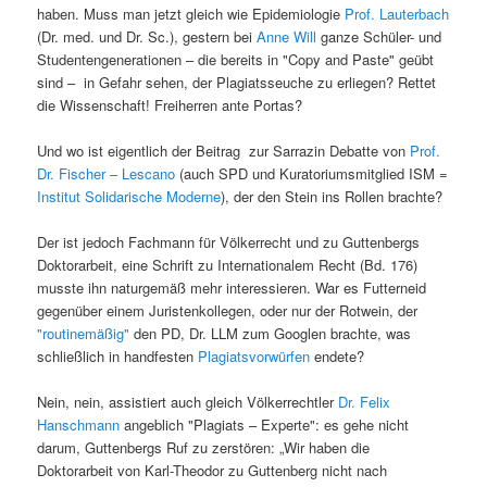
haben. Muss man jetzt gleich wie Epidemiologie
Prof. Lauterbach
(Dr. med. und Dr. Sc.), gestern bei
Anne Will
ganze Schüler- und
Studentengenerationen – die bereits in "Copy and Paste" geübt
sind – in Gefahr sehen, der Plagiatsseuche zu erliegen? Rettet
die Wissenschaft! Freiherren ante Portas?
Und wo ist eigentlich der Beitrag zur Sarrazin Debatte von
Prof.
Dr. Fischer – Lescano
(auch SPD und Kuratoriumsmitglied ISM =
Institut Solidarische Moderne
), der den Stein ins Rollen brachte?
Der ist jedoch Fachmann für Völkerrecht und zu Guttenbergs
Doktorarbeit, eine Schrift zu Internationalem Recht (Bd. 176)
musste ihn naturgemäß mehr interessieren. War es Futterneid
gegenüber einem Juristenkollegen, oder nur der Rotwein, der
"routinemäßig"
den PD, Dr. LLM zum Googlen brachte, was
schließlich in handfesten
Plagiatsvorwürfen
endete?
Nein, nein, assistiert auch gleich Völkerrechtler
Dr. Felix
Hanschmann
angeblich "Plagiats – Experte": es gehe nicht
darum, Guttenbergs Ruf zu zerstören: „Wir haben die
Doktorarbeit von Karl-Theodor zu Guttenberg nicht nach