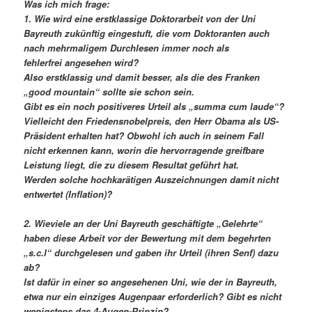
Was ich mich frage:
1. Wie wird eine erstklassige Doktorarbeit von der Uni
Bayreuth zukünftig eingestuft, die vom Doktoranten auch
nach mehrmaligem Durchlesen immer noch als
fehlerfrei angesehen wird?
Also erstklassig und damit besser, als die des Franken
„good mountain“ sollte sie schon sein.
Gibt es ein noch positiveres Urteil als „summa cum laude“?
Vielleicht den Friedensnobelpreis, den Herr Obama als US-
Präsident erhalten hat? Obwohl ich auch in seinem Fall
nicht erkennen kann, worin die hervorragende greifbare
Leistung liegt, die zu diesem Resultat geführt hat.
Werden solche hochkarätigen Auszeichnungen damit nicht
entwertet (Inflation)?
2. Wieviele an der Uni Bayreuth geschäftigte „Gelehrte“
haben diese Arbeit vor der Bewertung mit dem begehrten
„s.c.l“ durchgelesen und gaben ihr Urteil (ihren Senf) dazu
ab?
Ist dafür in einer so angesehenen Uni, wie der in Bayreuth,
etwa nur ein einziges Augenpaar erforderlich? Gibt es nicht
wenigstens das 4-Augen-Prinzip?