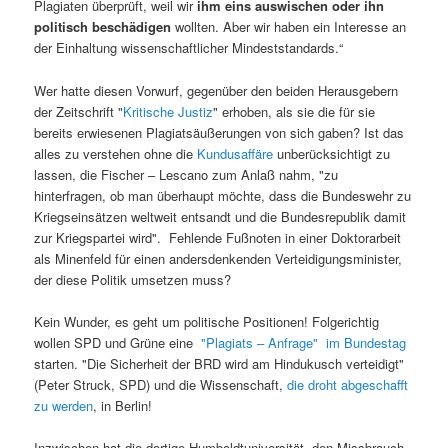
Plagiaten überprüft, weil wir
ihm eins auswischen oder ihn
politisch beschädigen
wollten. Aber wir haben ein Interesse an
der Einhaltung wissenschaftlicher Mindeststandards.“
Wer hatte diesen Vorwurf, gegenüber den beiden Herausgebern
der Zeitschrift "
Kritische Justiz
" erhoben, als sie die für sie
bereits erwiesenen Plagiatsäußerungen von sich gaben? Ist das
alles zu verstehen ohne die
Kundusaffäre
unberücksichtigt zu
lassen, die Fischer – Lescano zum Anlaß nahm, "zu
hinterfragen, ob man überhaupt möchte, dass die Bundeswehr zu
Kriegseinsätzen weltweit entsandt und die Bundesrepublik damit
zur Kriegspartei wird". Fehlende Fußnoten in einer Doktorarbeit
als Minenfeld für einen andersdenkenden Verteidigungsminister,
der diese Politik umsetzen muss?
Kein Wunder, es geht um politische Positionen! Folgerichtig
wollen SPD und Grüne eine
"Plagiats – Anfrage" im Bundestag
starten. "Die Sicherheit der BRD wird am Hindukusch verteidigt"
(Peter Struck, SPD) und die Wissenschaft,
die droht abgeschafft
zu werden
, in Berlin!
Inzwischen hat die dortige Humboldtuniversität den Missbrauch