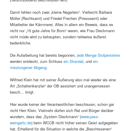
Damit fehlen noch zwei „kleine Negerlein“. Vielleicht Barbara
Müller (Rechtsamt) und Friedel Frechen (Presseamt) oder
Mitarbeiter der Kämmerei. Alles in allem ein Beweis, dass es
nicht nur „15 gute Jahre für Bonn“ waren, wie Frau Dieckmann
nicht müde wird zu behaupten, sondern teilweise äußerst
bedenkliche.
Die Aufarbeitung hat bereits begonnen,
jede Menge Stolpersteine
werden entdeckt, zum Schluss
ein Skandal
, und
ein
misslungener Abgang
.
Wilfried Klein hat mit seiner Äußerung also mal wieder als eine
Art „Schattenkanzler“ der OB assistiert und unangemessen
besch… önigt.
Hier wurde keiner der Verantwortlichen beschissen, schon gar
nicht Herr Klein. Vielmehr dürfen sich Rat und Bürger darüber
wundern, dass das „System Dieckmann“ (
www.pass-
weingartz.de
) beim WCCB nicht früher seinen Geist aufgegeben
hat. Erhellend für die Situation in welche die „Beschissenen“