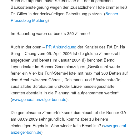
Auch die argumentative Seifenblase mit der angeblichen
Baukostensteigerung wegen der „zusätzlichen“ Hotelzimmer ließ
Dr. Gilles in der denkwürdigen Ratssitzung platzen. (
Bonner
Presseblog Meldung
)
Im Bauantrag waren es bereits 350 Zimmer!
Auch in der open –
PR Ankündigung
der Kanzlei des RA Dr. Ha
Sung – Chung vom 05. April 2006 ist die gleiche Zimmerzahl
angegeben und bereits im Januar 2004 (!) berichtet Bernd
Leyendecker im Bonner Generalanzeiger: „Gewünscht wurde
ferner ein Vier- bis Fünf-Sterne-Hotel mit maximal 300 Betten auf
dem Areal zwischen Görres-, Dahlmann- und Sämischstraße;
zusätzliche Bürobauten und/oder Einzelhandelsgeschäfte
konnten ebenfalls in die Planung mit aufgenommen werden“
(
www.general-anzeiger-bonn.de
).
Die gemeinsame Zimmertrickserei durchleuchtet der Bonner GA
am 08.09.2009 sehr gründlich, kommt aber zu keinem
eindeutigen Ergebnis. Also wieder kein Beschiss? (
www.general-
anzeiger-bonn.de
)