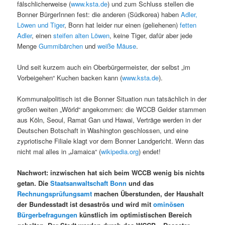
fälschlicherweise (
www.ksta.de
) und zum Schluss stellen die
Bonner BürgerInnen fest: die anderen (Südkorea) haben
Adler,
Löwen und Tiger
, Bonn hat leider nur einen (geliehenen)
fetten
Adler
, einen
steifen alten Löwen
, keine Tiger, dafür aber jede
Menge
Gummibärchen
und
weiße Mäuse
.
Und seit kurzem auch ein Oberbürgermeister, der selbst „im
Vorbeigehen“ Kuchen backen kann (
www.ksta.de
).
Kommunalpolitisch ist die Bonner Situation nun tatsächlich in der
großen weiten „Wörld“ angekommen: die WCCB Gelder stammen
aus Köln, Seoul, Ramat Gan und Hawai, Verträge werden in der
Deutschen Botschaft in Washington geschlossen, und eine
zypriotische Filiale klagt vor dem Bonner Landgericht. Wenn das
nicht mal alles in „Jamaica“ (
wikipedia.org
) endet!
Nachwort: inzwischen hat sich beim WCCB wenig bis nichts
getan. Die
Staatsanwaltschaft Bonn
und das
Rechnungsprüfungsamt
machen Überstunden, der Haushalt
der Bundesstadt ist desaströs und wird mit
ominösen
Bürgerbefragungen
künstlich im optimistischen Bereich