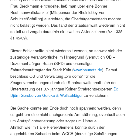
Frau Dieckmann eintrudelte, ließ man über eine Bonner
Rechtsanwaltskanzlei (Mitsponsor der Rheinlobby von
Schultze/Schilling) ausrichten, die Oberbürgermeisterin möchte
nicht belästigt werden. Das fand der Staatsanwalt wiederum nicht
so toll und vergab daraufhin ein zweites Aktenzeichen (Az.: 338
Js 45/09).
Dieser Fehler sollte nicht wiederholt werden, so schwor sich der
zuständige Verantwortliche im Hintergrund (vermutlich OB –
Dezernent Jürgen Braun (SPD) und ehemaliger
Fahrradbeauftragter der Stadt Köln (
www.baunetz.de
). Darauf
beschloss OB und Verwaltung „pro domo“ für die
Zeugenvernehmungen durch die Staatsanwaltschaft sich der
Unterstützung des 37- jährigen Kölner Strafrechtsexperten
Dr.
Björn Gercke von Gercke & Wollschläger
zu versichern.
Die Sache könnte am Ende doch noch spannend werden, denn
es geht um eine nicht sachgerechte Amtsführung, eventuell auch
um Amtspflichtverletzung oder sogar um Untreue.
Ähnlich wie im Falle Pierer/Siemens könnte durch den
angerichteten Schaden beim WCCB (derzeitige Schätzungen