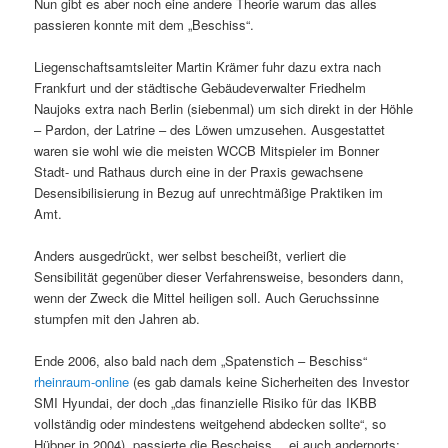
Nun gibt es aber noch eine andere Theorie warum das alles
passieren konnte mit dem „Beschiss“.
Liegenschaftsamtsleiter Martin Krämer fuhr dazu extra nach
Frankfurt und der städtische Gebäudeverwalter Friedhelm
Naujoks extra nach Berlin (siebenmal) um sich direkt in der Höhle
– Pardon, der Latrine – des Löwen umzusehen. Ausgestattet
waren sie wohl wie die meisten WCCB Mitspieler im Bonner
Stadt- und Rathaus durch eine in der Praxis gewachsene
Desensibilisierung in Bezug auf unrechtmäßige Praktiken im
Amt.
Anders ausgedrückt, wer selbst bescheißt, verliert die
Sensibilität gegenüber dieser Verfahrensweise, besonders dann,
wenn der Zweck die Mittel heiligen soll. Auch Geruchssinne
stumpfen mit den Jahren ab.
Ende 2006, also bald nach dem „Spatenstich – Beschiss“
rheinraum-online
(es gab damals keine Sicherheiten des Investor
SMI Hyundai, der doch „das finanzielle Risiko für das IKBB
vollständig oder mindestens weitgehend abdecken sollte“, so
Hübner in 2004), passierte die Bescheiss….ei auch andernorts: