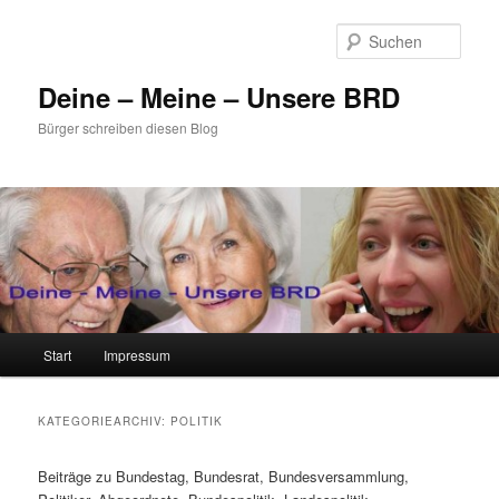
Zum
Zum
primären
sekundären
Such
Inhalt
Inhalt
springen
springen
Deine – Meine – Unsere BRD
Bürger schreiben diesen Blog
Hauptmenü
Start
Impressum
KATEGORIEARCHIV:
POLITIK
Beiträge zu Bundestag, Bundesrat, Bundesversammlung,