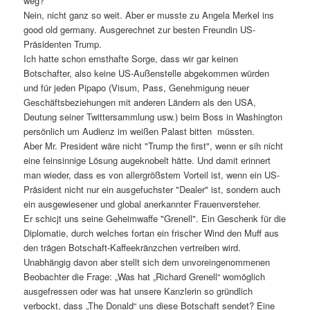
weg?
Nein, nicht ganz so weit. Aber er musste zu Angela Merkel ins
good old germany. Ausgerechnet zur besten Freundin US-
Präsidenten Trump.
Ich hatte schon ernsthafte Sorge, dass wir gar keinen
Botschafter, also keine US-Außenstelle abgekommen würden
und für jeden Pipapo (Visum, Pass, Genehmigung neuer
Geschäftsbeziehungen mit anderen Ländern als den USA,
Deutung seiner Twittersammlung usw.) beim Boss in Washington
persönlich um Audienz im weißen Palast bitten müssten.
Aber Mr. President wäre nicht "Trump the first", wenn er sih nicht
eine feinsinnige Lösung augeknobelt hätte. Und damit erinnert
man wieder, dass es von allergrößstem Vorteil ist, wenn ein US-
Präsident nicht nur ein ausgefuchster "Dealer" ist, sondern auch
ein ausgewiesener und global anerkannter Frauenversteher.
Er schicjt uns seine Geheimwaffe "Grenell". Ein Geschenk für die
Diplomatie, durch welches fortan ein frischer Wind den Muff aus
den trägen Botschaft-Kaffeekränzchen vertreiben wird.
Unabhängig davon aber stellt sich dem unvoreingenommenen
Beobachter die Frage: „Was hat „Richard Grenell“ womöglich
ausgefressen oder was hat unsere Kanzlerin so gründlich
verbockt, dass „The Donald“ uns diese Botschaft sendet? Eine