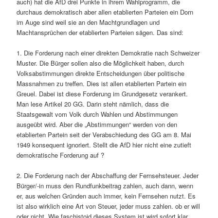
auch) hat die AfD drei Punkte in ihrem Wahlprogramm, die
durchaus demokratisch aber allen etablierten Parteien ein Dorn
im Auge sind weil sie an den Machtgrundlagen und
Machtansprüchen der etablierten Parteien sägen. Das sind:
1. Die Forderung nach einer direkten Demokratie nach Schweizer
Muster. Die Bürger sollen also die Möglichkeit haben, durch
Volksabstimmungen direkte Entscheidungen über politische
Massnahmen zu treffen. Dies ist allen etablierten Partein ein
Greuel. Dabei ist diese Forderung im Grundgesetz verankert.
Man lese Artikel 20 GG. Darin steht nämlich, dass die
Staatsgewalt vom Volk durch Wahlen und Abstimmungen
ausgeübt wird. Aber die „Abstimmungen“ werden von den
etablierten Partein seit der Verabschiedung des GG am 8. Mai
1949 konsequent ignoriert. Stellt die AfD hier nicht eine zutieft
demokratische Forderung auf ?
2. Die Forderung nach der Abschaffung der Fernsehsteuer. Jeder
Bürger/-in muss den Rundfunkbeitrag zahlen, auch dann, wenn
er, aus welchen Gründen auch immer, kein Fernsehen nutzt. Es
ist also wirklich eine Art von Steuer, jeder muss zahlen. ob er will
oder nicht. Wie faschistoid dieses System ist wird sofort klar,