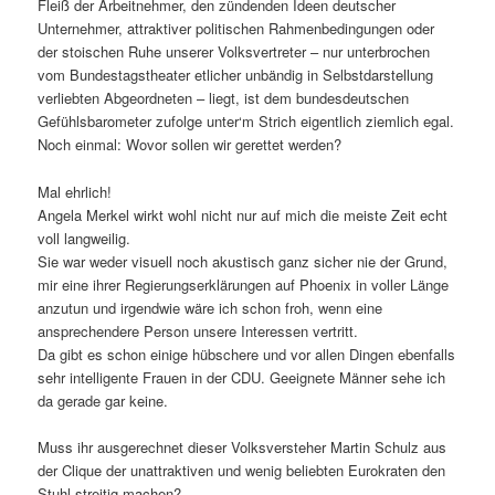
Fleiß der Arbeitnehmer, den zündenden Ideen deutscher
Unternehmer, attraktiver politischen Rahmenbedingungen oder
der stoischen Ruhe unserer Volksvertreter – nur unterbrochen
vom Bundestagstheater etlicher unbändig in Selbstdarstellung
verliebten Abgeordneten – liegt, ist dem bundesdeutschen
Gefühlsbarometer zufolge unter‘m Strich eigentlich ziemlich egal.
Noch einmal: Wovor sollen wir gerettet werden?
Mal ehrlich!
Angela Merkel wirkt wohl nicht nur auf mich die meiste Zeit echt
voll langweilig.
Sie war weder visuell noch akustisch ganz sicher nie der Grund,
mir eine ihrer Regierungserklärungen auf Phoenix in voller Länge
anzutun und irgendwie wäre ich schon froh, wenn eine
ansprechendere Person unsere Interessen vertritt.
Da gibt es schon einige hübschere und vor allen Dingen ebenfalls
sehr intelligente Frauen in der CDU. Geeignete Männer sehe ich
da gerade gar keine.
Muss ihr ausgerechnet dieser Volksversteher Martin Schulz aus
der Clique der unattraktiven und wenig beliebten Eurokraten den
Stuhl streitig machen?