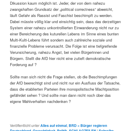
Dikussion kaum möglich ist. Jeder, der von dem nahezu
zwangshaften Grundsatz der „political correctness“ abweicht,
läuft Gefahr als Rassist und Faschist beschimpft zu werden.
Dabei müsste völlig klar und einsichtig sein, dass das derzeitigen
System einer nahezu unkontrollierten Einwanderung nicht nur zu
einer Bereicherung des kuturellen Lebens im Sinne eines bunten
Multi-Kulti-Lebens führt sondern auch zahlreiche soziale und
finanzielle Probleme verursacht. Die Folge ist eine tiefgreifende
Verunsicherung, nahezu Angst, bei vielen Bürgerinnen und
Bürgern. Stellt die AfD hier nicht eine zutieft demokratische
Forderung auf ?
Sollte man sich nicht die Frage stellen, ob die Beschimpfungen
der AfD beerechtigt sind und nicht nur ein Ausfluss der Tatsache,
dass die etablierten Parteien ihre monopolistische Machtposition
gefährdet sehen ? Und sollte man dann nicht noch über das
eigene Wahlverhalten nachdenken ?
Veröffentlicht unter
Alles auf einmal
,
BRD = Bürger regieren
Deutschland
,
Gerechtigkeit
,
Politik
,
SCHLAGZEILEN
|
Schreibe