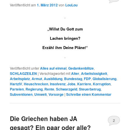
Veröffentlicht am
1. März 2012
von
LouLou
.
„Willst Du Gott zum
Lachen bringen?
Erzähl ihm Deine Pläne!“
.
Veröffentlicht unter
Alles auf einmal
,
Gedankenblitze
,
SCHLAGZEILEN
|
Verschlagwortet mit
Alter
,
Arbeitslosigkeit
,
Arbeitsplatz
,
Armut
,
Ausbildung
,
Bundestag
,
FDP
,
Globalisierung
,
HartzIV
,
Heuschrecken
,
Insolvenz
,
Jobs
,
Karriere
,
Korruption
,
Parteien
,
Regierung
,
Rente
,
Schwarzgeld
,
Steuerbetrug
,
Subventionen
,
Umwelt
,
Vorsorge
|
Schreibe einen Kommentar
Die Griechen haben JA
2
gesagt? Ein paar oder alle?