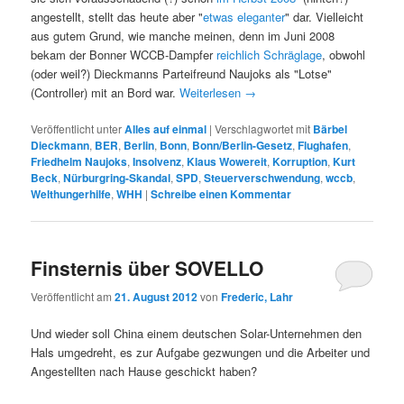
angestellt, stellt das heute aber "
etwas eleganter
" dar. Vielleicht
aus gutem Grund, wie manche meinen, denn im Juni 2008
bekam der Bonner WCCB-Dampfer
reichlich Schräglage
, obwohl
(oder weil?) Dieckmanns Parteifreund Naujoks als "Lotse"
(Controller) mit an Bord war.
Weiterlesen
→
Veröffentlicht unter
Alles auf einmal
|
Verschlagwortet mit
Bärbel
Dieckmann
,
BER
,
Berlin
,
Bonn
,
Bonn/Berlin-Gesetz
,
Flughafen
,
Friedhelm Naujoks
,
Insolvenz
,
Klaus Wowereit
,
Korruption
,
Kurt
Beck
,
Nürburgring-Skandal
,
SPD
,
Steuerverschwendung
,
wccb
,
Welthungerhilfe
,
WHH
|
Schreibe einen Kommentar
Finsternis über SOVELLO
Veröffentlicht am
21. August 2012
von
Frederic, Lahr
Und wieder soll China einem deutschen Solar-Unternehmen den
Hals umgedreht, es zur Aufgabe gezwungen und die Arbeiter und
Angestellten nach Hause geschickt haben?