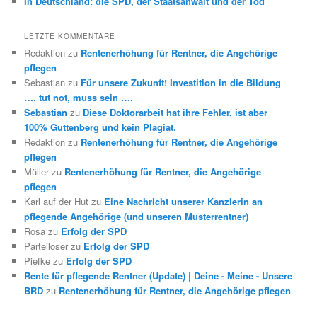
In Deutschland: die SPD, der Staatsanwalt und der Tod
LETZTE KOMMENTARE
Redaktion
zu
Rentenerhöhung für Rentner, die Angehörige
pflegen
Sebastian
zu
Für unsere Zukunft! Investition in die Bildung
…. tut not, muss sein ….
Sebastian
zu
Diese Doktorarbeit hat ihre Fehler, ist aber
100% Guttenberg und kein Plagiat.
Redaktion
zu
Rentenerhöhung für Rentner, die Angehörige
pflegen
Müller
zu
Rentenerhöhung für Rentner, die Angehörige
pflegen
Karl auf der Hut
zu
Eine Nachricht unserer Kanzlerin an
pflegende Angehörige (und unseren Musterrentner)
Rosa
zu
Erfolg der SPD
Parteiloser
zu
Erfolg der SPD
Piefke
zu
Erfolg der SPD
Rente für pflegende Rentner (Update) | Deine - Meine - Unsere
BRD
zu
Rentenerhöhung für Rentner, die Angehörige pflegen