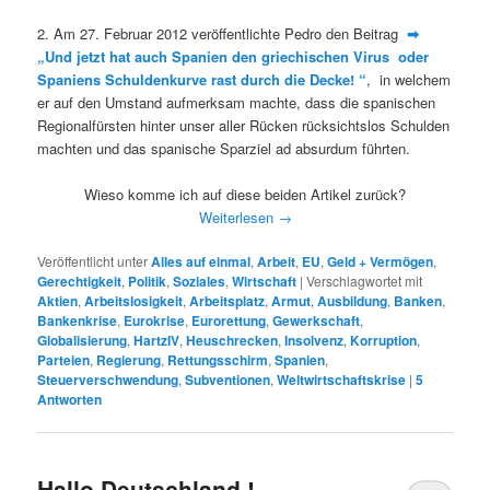
2. Am 27. Februar 2012 veröffentlichte Pedro den Beitrag
➡
„Und jetzt hat auch Spanien den griechischen Virus oder
Spaniens Schuldenkurve rast durch die Decke! “
, in welchem
er auf den Umstand aufmerksam machte, dass die spanischen
Regionalfürsten hinter unser aller Rücken rücksichtslos Schulden
machten und das spanische Sparziel ad absurdum führten.
Wieso komme ich auf diese beiden Artikel zurück?
Weiterlesen
→
Veröffentlicht unter
Alles auf einmal
,
Arbeit
,
EU
,
Geld + Vermögen
,
Gerechtigkeit
,
Politik
,
Soziales
,
Wirtschaft
|
Verschlagwortet mit
Aktien
,
Arbeitslosigkeit
,
Arbeitsplatz
,
Armut
,
Ausbildung
,
Banken
,
Bankenkrise
,
Eurokrise
,
Eurorettung
,
Gewerkschaft
,
Globalisierung
,
HartzIV
,
Heuschrecken
,
Insolvenz
,
Korruption
,
Parteien
,
Regierung
,
Rettungsschirm
,
Spanien
,
Steuerverschwendung
,
Subventionen
,
Weltwirtschaftskrise
|
5
Antworten
Hallo Deutschland !