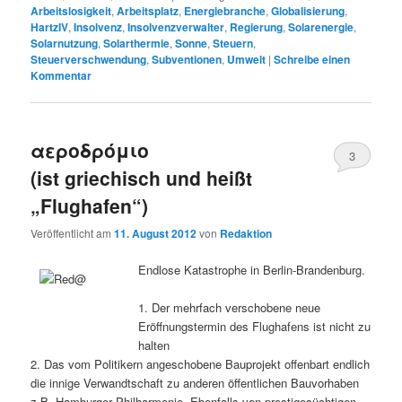
Arbeitslosigkeit
,
Arbeitsplatz
,
Energiebranche
,
Globalisierung
,
HartzIV
,
Insolvenz
,
Insolvenzverwalter
,
Regierung
,
Solarenergie
,
Solarnutzung
,
Solarthermie
,
Sonne
,
Steuern
,
Steuerverschwendung
,
Subventionen
,
Umwelt
|
Schreibe einen
Kommentar
αεροδρόμιο
3
(ist griechisch und heißt
„Flughafen“)
Veröffentlicht am
11. August 2012
von
Redaktion
Endlose Katastrophe in Berlin-Brandenburg.
1. Der mehrfach verschobene neue
Eröffnungstermin des Flughafens ist nicht zu
halten
2. Das vom Politikern angeschobene Bauprojekt offenbart endlich
die innige Verwandtschaft zu anderen öffentlichen Bauvorhaben
z.B. Hamburger Philharmonie. Ebenfalls von prestigesüchtigen