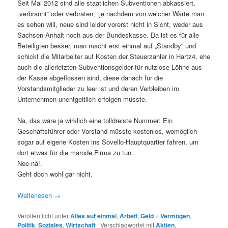
Seit Mai 2012 sind alle staatlichen Subventionen abkassiert,
„verbrannt“ oder verbraten, je nachdem von welcher Warte man
es sehen will, neue sind leider vorerst nicht in Sicht, weder aus
Sachsen-Anhalt noch aus der Bundeskasse. Da ist es für alle
Beteiligten besser, man macht erst einmal auf „Standby“ und
schickt die Mitarbeiter auf Kosten der Steuerzahler in Hartz4, ehe
auch die allerletzten Subventionsgelder für nutzlose Löhne aus
der Kasse abgeflossen sind, diese danach für die
Vorstandsmitglieder zu leer ist und deren Verbleiben im
Unternehmen unentgeltlich erfolgen müsste.
Na, das wäre ja wirklich eine tolldreiste Nummer: Ein
Geschäftsführer oder Vorstand müsste kostenlos, womöglich
sogar auf eigene Kosten ins Sovello-Hauptquartier fahren, um
dort etwas für die marode Firma zu tun.
Nee nä!.
Geht doch wohl gar nicht.
Weiterlesen
→
Veröffentlicht unter
Alles auf einmal
,
Arbeit
,
Geld + Vermögen
,
Politik
,
Soziales
,
Wirtschaft
|
Verschlagwortet mit
Aktien
,