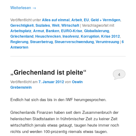
Weiterlesen
→
Veröffentlicht unter
Alles auf einmal
,
Arbeit
,
EU
,
Geld + Vermögen
,
Gerechtigkeit
,
Soziales
,
Welt
,
Wirtschaft
|
Verschlagwortet mit
Arbeitsplatz
,
Armut
,
Banken
,
EURO-Krise
,
Globalisierung
,
Griechenland
,
Heuschrecken
,
Insolvenz
,
Korruption
,
Krise 2012
,
Regierung
,
Steuerbetrug
,
Steuerverschwendung
,
Veruntreuung
|
6
Antworten
„Griechenland ist pleite“
4
Veröffentlicht am
7. Januar 2012
von
Oswin
Grebenstein
Endlich hat sich das bis in den IWF herumgesprochen.
Griechenlands Finanzen haben seit dem Zusammenbruch der
helenischen Stadtstaaten in frührömischer Zeit zu keiner Zeit
wirtschaftlich jemals etwas getaugt, taugen heute immer noch
nichts und werden 100-prozentig niemals etwas taugen.