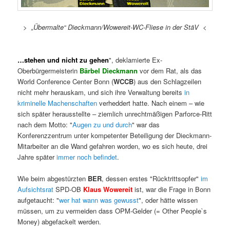
> „Übermalte“ Dieckmann/Wowereit-WC-Fliese in der StäV <
…stehen und nicht zu gehen
", deklamierte Ex-
Oberbürgermeisterin
Bärbel Dieckmann
vor dem Rat, als das
World Conference Center Bonn (
WCCB
) aus den Schlagzeilen
nicht mehr herauskam, und sich ihre Verwaltung bereits
in
kriminelle Machenschaften
verheddert hatte. Nach einem – wie
sich später herausstellte – ziemlich unrechtmäßigen Parforce-Ritt
nach dem Motto: "
Augen zu und durch
" war das
Konferenzzentrum unter kompetenter Beteiligung der Dieckmann-
Mitarbeiter an die Wand gefahren worden, wo es sich heute, drei
Jahre später
immer noch befindet
.
Wie beim abgestürzten
BER
, dessen erstes "Rücktrittsopfer"
im
Aufsichtsrat
SPD-OB
Klaus Wowereit
ist, war die Frage in Bonn
aufgetaucht: "
wer hat wann was gewusst
", oder hätte wissen
müssen, um zu vermeiden dass OPM-Gelder (= Other People`s
Money) abgefackelt werden.