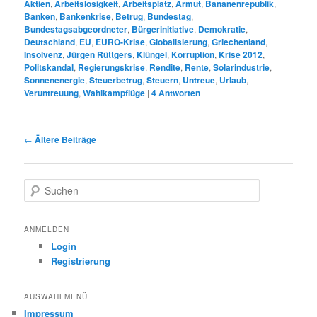
Aktien
,
Arbeitslosigkeit
,
Arbeitsplatz
,
Armut
,
Bananenrepublik
,
Banken
,
Bankenkrise
,
Betrug
,
Bundestag
,
Bundestagsabgeordneter
,
Bürgerinitiative
,
Demokratie
,
Deutschland
,
EU
,
EURO-Krise
,
Globalisierung
,
Griechenland
,
Insolvenz
,
Jürgen Rüttgers
,
Klüngel
,
Korruption
,
Krise 2012
,
Politskandal
,
Regierungskrise
,
Rendite
,
Rente
,
Solarindustrie
,
Sonnenenergie
,
Steuerbetrug
,
Steuern
,
Untreue
,
Urlaub
,
Veruntreuung
,
Wahlkampflüge
|
4
Antworten
Beitragsnavigation
←
Ältere Beiträge
S
u
c
h
ANMELDEN
e
Login
n
Registrierung
AUSWAHLMENÜ
Impressum