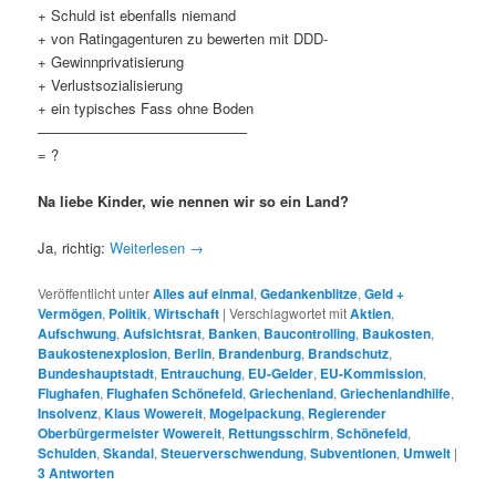
+ Schuld ist ebenfalls niemand
+ von Ratingagenturen zu bewerten mit DDD-
+ Gewinnprivatisierung
+ Verlustsozialisierung
+ ein typisches Fass ohne Boden
——————————————–
= ?
Na liebe Kinder, wie nennen wir so ein Land?
Ja, richtig:
Weiterlesen
→
Veröffentlicht unter
Alles auf einmal
,
Gedankenblitze
,
Geld +
Vermögen
,
Politik
,
Wirtschaft
|
Verschlagwortet mit
Aktien
,
Aufschwung
,
Aufsichtsrat
,
Banken
,
Baucontrolling
,
Baukosten
,
Baukostenexplosion
,
Berlin
,
Brandenburg
,
Brandschutz
,
Bundeshauptstadt
,
Entrauchung
,
EU-Gelder
,
EU-Kommission
,
Flughafen
,
Flughafen Schönefeld
,
Griechenland
,
Griechenlandhilfe
,
Insolvenz
,
Klaus Wowereit
,
Mogelpackung
,
Regierender
Oberbürgermeister Wowereit
,
Rettungsschirm
,
Schönefeld
,
Schulden
,
Skandal
,
Steuerverschwendung
,
Subventionen
,
Umwelt
|
3
Antworten