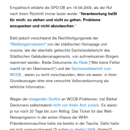
Empathisch erklärte die SPD-OB am 19.09.2009, als der Ruf
nach ihrem Rücktritt immer lauter wurde: "
Verantwortung heißt
für mich: zu stehen und nicht zu gehen. Probleme
anzupacken und nicht abzutauchen
."
Bald jedoch verschwand die Rechtfertigungsrede der
"
Weltbürgermeisterin
" von der städtischen Homepage und
musste, wie der ebenfalls gelöschte Sachstandsbericht des
Städtischen Gebäudemanagements, von aufmerksamen Bürgern
reanimiert werden. Beide Dokumente
die Rede
("Wer keine Fehler
macht ist ein Übermensch") und der
Sachstandsbericht zum
WCCB
, waren zu recht verschwunden, denn sie waren in ihren
Grundaussagen eher eine versuchte Volksverdummung als
wirkliche Information.
Wegen der
steigenden Sintflut
an WCCB-Problemen, trat Bärbel
Dieckmann selbstredend
nicht von ihrem Amt zurück
. Es waren
ja nur noch 33 Tage bis zum Abflug. Das Ticket für das Welt-
Reiseprogramm in der ersten Klasse der WHH-
Präsidentenmaschine hatte sie bereits in der Tasche. Dafür hatte
sie sich vorausschauend (?) schon
im Herbst 2008
(hinten?)