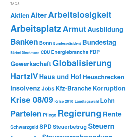
TAGS
Arbeitslosigkeit
Alter
Aktien
Arbeitsplatz
Armut
Ausbildung
Banken
Bundestag
Bonn
Bundespräsident
FDP
Energiebranche
CDU
Bärbel Dieckmann
Globalisierung
Gewerkschaft
HartzIV
Haus und Hof
Heuschrecken
Insolvenz
Korruption
Kfz-Branche
Jobs
Krise 08/09
Lohn
Krise 2010
Landtagswahl
Regierung
Parteien
Rente
Pflege
Steuern
SPD
Steuerbetrug
Schwarzgeld
Steuerverschwendung