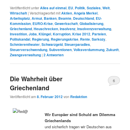
Veröffentlicht unter
Alles auf einmal
,
EU
,
Politik
,
Soziales
,
Welt
,
Wirtschaft
|
Verschlagwortet mit
Aktien
,
Angela Merkel
,
Arbeitsplatz
,
Armut
,
Banken
,
Beamte
,
Deutschland
,
EU-
Kommission
,
EURO-Krise
,
Gewerkschaft
,
Globalisierung
,
Griechenland
,
Heuschrecken
,
Insolvenz
,
Insolvenzverwaltung
,
Investition
,
Jobs
,
Klüngel
,
Korruption
,
Krise 2012
,
Parteien
,
Politskandal
,
Regierung
,
Regierungskrise
,
Rente
,
Sarkozy
,
Schmierentheater
,
Schwarzgeld
,
Steuerparadies
,
Steuerverschwendung
,
Subventionen
,
Volksverdummung
,
Zukunft
,
Zwangsverwaltung
|
2
Antworten
Die Wahrheit über
6
Griechenland
Veröffentlicht am
8. Februar 2012
von
Redaktion
Wir Europäer sind Schuld am Dilemma
Griechenlands
und sicherlich tragen wir Deutschen aus