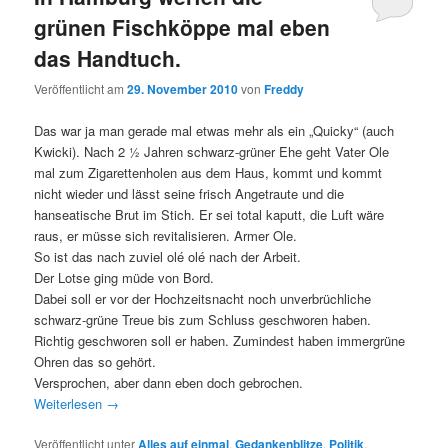
grünen Fischköppe mal eben
das Handtuch.
Veröffentlicht am
29. November 2010
von
Freddy
Das war ja man gerade mal etwas mehr als ein „Quicky“ (auch
Kwicki). Nach 2 ½ Jahren schwarz-grüner Ehe geht Vater Ole
mal zum Zigarettenholen aus dem Haus, kommt und kommt
nicht wieder und lässt seine frisch Angetraute und die
hanseatische Brut im Stich. Er sei total kaputt, die Luft wäre
raus, er müsse sich revitalisieren. Armer Ole.
So ist das nach zuviel olé olé nach der Arbeit.
Der Lotse ging müde von Bord.
Dabei soll er vor der Hochzeitsnacht noch unverbrüchliche
schwarz-grüne Treue bis zum Schluss geschworen haben.
Richtig geschworen soll er haben. Zumindest haben immergrüne
Ohren das so gehört.
Versprochen, aber dann eben doch gebrochen.
Weiterlesen
→
Veröffentlicht unter
Alles auf einmal
,
Gedankenblitze
,
Politik
,