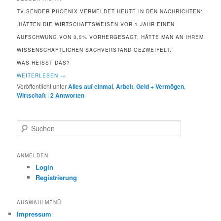
TV-SENDER PHOENIX VERMELDET HEUTE IN DEN NACHRICHTEN:
„HÄTTEN DIE WIRTSCHAFTSWEISEN VOR 1 JAHR EINEN
AUFSCHWUNG VON 3,5% VORHERGESAGT, HÄTTE MAN AN IHREM
WISSENSCHAFTLICHEN SACHVERSTAND GEZWEIFELT.“
WAS HEISST DAS?
WEITERLESEN
→
Veröffentlicht unter
Alles auf einmal
,
Arbeit
,
Geld + Vermögen
,
Wirtschaft
|
2
Antworten
S
u
c
h
ANMELDEN
e
Login
n
Registrierung
AUSWAHLMENÜ
Impressum