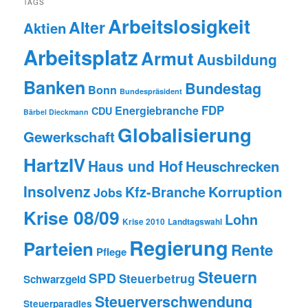
TAGS
Arbeitslosigkeit
Alter
Aktien
Arbeitsplatz
Armut
Ausbildung
Banken
Bundestag
Bonn
Bundespräsident
FDP
Energiebranche
CDU
Bärbel Dieckmann
Globalisierung
Gewerkschaft
HartzIV
Haus und Hof
Heuschrecken
Insolvenz
Korruption
Kfz-Branche
Jobs
Krise 08/09
Lohn
Krise 2010
Landtagswahl
Regierung
Parteien
Rente
Pflege
Steuern
SPD
Steuerbetrug
Schwarzgeld
Steuerverschwendung
Steuerparadies