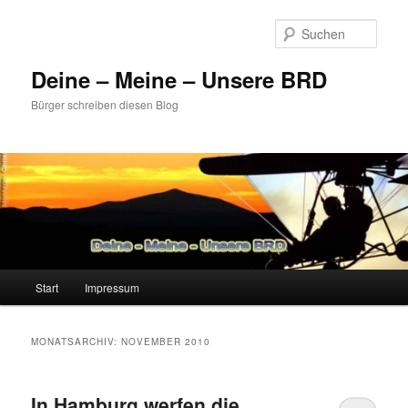
Zum
Zum
primären
sekundären
Such
Inhalt
Inhalt
springen
springen
Deine – Meine – Unsere BRD
Bürger schreiben diesen Blog
Hauptmenü
Start
Impressum
MONATSARCHIV:
NOVEMBER 2010
In Hamburg werfen die