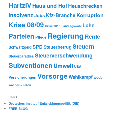
HartzIV
Haus und Hof
Heuschrecken
Insolvenz
Korruption
Kfz-Branche
Jobs
Krise 08/09
Lohn
Krise 2010
Landtagswahl
Regierung
Parteien
Rente
Pflege
Steuern
SPD
Steuerbetrug
Schwarzgeld
Steuerverschwendung
Steuerparadies
Subventionen
Umwelt
USA
Vorsorge
Wahlkampf
Versicherungen
wccb
Wohnen + Leben
LINKS
Deutsches Institut f.Entwicklungspolitik (DIE)
FREE-BLOG