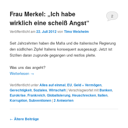
Frau Merkel: „Ich habe
2
wirklich eine scheiß Angst“
Veröffentlicht am
22. Juli 2012
von
Timo Weixheim
Seit Jahrzehnten haben die Mafia und die italienische Regierung
den südlichen Zipfel Italiens konsequent ausgesaugt. Jetzt ist
Sizilien daran zugrunde gegangen und restlos pleite.
Was uns das angeht?
Weiterlesen
→
Veröffentlicht unter
Alles auf einmal
,
EU
,
Geld + Vermögen
,
Gerechtigkeit
,
Soziales
,
Wirtschaft
|
Verschlagwortet mit
Banken
,
Eurokrise
,
Frankreich
,
Globalisierung
,
Heuschrecken
,
Italien
,
Korruption
,
Subventionen
|
2
Antworten
Beitragsnavigation
←
Ältere Beiträge