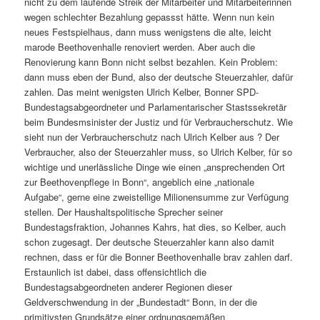
nicht zu dem laufende Streik der Mitarbeiter und Mitarbeiterinnen
wegen schlechter Bezahlung gepassst hätte. Wenn nun kein
neues Festspielhaus, dann muss wenigstens die alte, leicht
marode Beethovenhalle renoviert werden. Aber auch die
Renovierung kann Bonn nicht selbst bezahlen. Kein Problem:
dann muss eben der Bund, also der deutsche Steuerzahler, dafür
zahlen. Das meint wenigsten Ulrich Kelber, Bonner SPD-
Bundestagsabgeordneter und Parlamentarischer Stastssekretär
beim Bundesmsinister der Justiz und für Verbraucherschutz. Wie
sieht nun der Verbraucherschutz nach Ulrich Kelber aus ? Der
Verbraucher, also der Steuerzahler muss, so Ulrich Kelber, für so
wichtige und unerlässliche Dinge wie einen „ansprechenden Ort
zur Beethovenpflege in Bonn“, angeblich eine „nationale
Aufgabe“, gerne eine zweistellige Milionensumme zur Verfügung
stellen. Der Haushaltspolitische Sprecher seiner
Bundestagsfraktion, Johannes Kahrs, hat dies, so Kelber, auch
schon zugesagt. Der deutsche Steuerzahler kann also damit
rechnen, dass er für die Bonner Beethovenhalle brav zahlen darf.
Erstaunlich ist dabei, dass offensichtlich die
Bundestagsabgeordneten anderer Regionen dieser
Geldverschwendung in der „Bundestadt“ Bonn, in der die
primitivsten Grundsätze einer ordnungsgemäßen