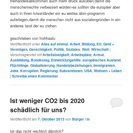
freihandelsabkommen auch mehr druck ausüben,damit die
menschenrechte verbessert würden-es sollten die europäer aber
auch in ihren krisenländer ein eu weites abm-programm
auferlegen,damit die menschen nicht aus sozialengründen in ein
anderes land der eu ziehen
geschrieben von frohhaalu
Veröffentlicht unter
Alles auf einmal
,
Arbeit
,
Bildung
,
EU
,
Geld +
Vermögen
,
Gerechtigkeit
,
Politik
,
Soziales
,
Welt
,
Wirtschaft
|
Verschlagwortet mit
Arbeitslosigkeit
,
Arbeitsplatz
,
Armut
,
Ausbildung
,
Bundestag
,
Entwicklungshilfe
,
europäisches Ausland
,
Flüchtlinge
,
Globalisierung
,
Handelsbeziehungen
,
Immigranten
,
Jobs
,
Korruption
,
Regierung
,
Subventionen
,
USA
,
Wohnen + Leben
|
Schreibe einen Kommentar
Ist weniger CO2 bis 2020
schädlich für uns?
Veröffentlicht am
7. Oktober 2013
von
Bürger / in
Ist das nicht reichlich dämlich?