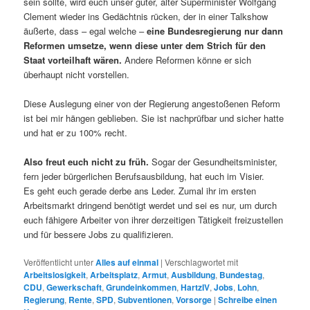
sein sollte, wird euch unser guter, alter Superminister Wolfgang
Clement wieder ins Gedächtnis rücken, der in einer Talkshow
äußerte, dass – egal welche –
eine Bundesregierung nur dann
Reformen umsetze, wenn diese unter dem Strich für den
Staat vorteilhaft wären.
Andere Reformen könne er sich
überhaupt nicht vorstellen.
Diese Auslegung einer von der Regierung angestoßenen Reform
ist bei mir hängen geblieben. Sie ist nachprüfbar und sicher hatte
und hat er zu 100% recht.
Also freut euch nicht zu früh.
Sogar der Gesundheitsminister,
fern jeder bürgerlichen Berufsausbildung, hat euch im Visier.
Es geht euch gerade derbe ans Leder. Zumal ihr im ersten
Arbeitsmarkt dringend benötigt werdet und sei es nur, um durch
euch fähigere Arbeiter von ihrer derzeitigen Tätigkeit freizustellen
und für bessere Jobs zu qualifizieren.
Veröffentlicht unter
Alles auf einmal
|
Verschlagwortet mit
Arbeitslosigkeit
,
Arbeitsplatz
,
Armut
,
Ausbildung
,
Bundestag
,
CDU
,
Gewerkschaft
,
Grundeinkommen
,
HartzIV
,
Jobs
,
Lohn
,
Regierung
,
Rente
,
SPD
,
Subventionen
,
Vorsorge
|
Schreibe einen