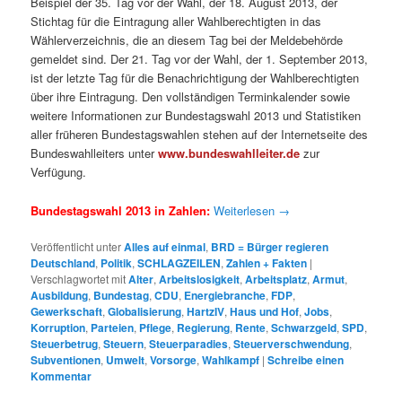
Beispiel der 35. Tag vor der Wahl, der 18. August 2013, der
Stichtag für die Eintragung aller Wahlberechtigten in das
Wählerverzeichnis, die an diesem Tag bei der Meldebehörde
gemeldet sind. Der 21. Tag vor der Wahl, der 1. September 2013,
ist der letzte Tag für die Benachrichtigung der Wahlberechtigten
über ihre Eintragung. Den vollständigen Terminkalender sowie
weitere Informationen zur Bundestagswahl 2013 und Statistiken
aller früheren Bundestagswahlen stehen auf der Internetseite des
Bundeswahlleiters unter
www.bundeswahlleiter.de
zur
Verfügung.
Bundestagswahl 2013 in Zahlen:
Weiterlesen
→
Veröffentlicht unter
Alles auf einmal
,
BRD = Bürger regieren
Deutschland
,
Politik
,
SCHLAGZEILEN
,
Zahlen + Fakten
|
Verschlagwortet mit
Alter
,
Arbeitslosigkeit
,
Arbeitsplatz
,
Armut
,
Ausbildung
,
Bundestag
,
CDU
,
Energiebranche
,
FDP
,
Gewerkschaft
,
Globalisierung
,
HartzIV
,
Haus und Hof
,
Jobs
,
Korruption
,
Parteien
,
Pflege
,
Regierung
,
Rente
,
Schwarzgeld
,
SPD
,
Steuerbetrug
,
Steuern
,
Steuerparadies
,
Steuerverschwendung
,
Subventionen
,
Umwelt
,
Vorsorge
,
Wahlkampf
|
Schreibe einen
Kommentar