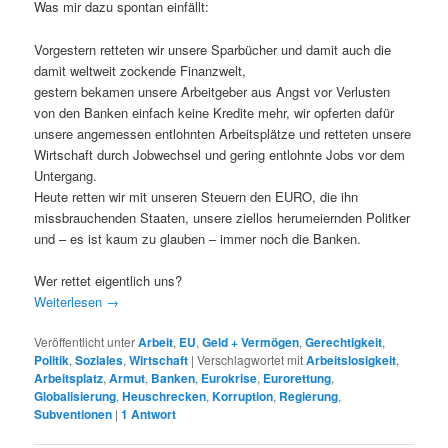
Was mir dazu spontan einfällt:
Vorgestern retteten wir unsere Sparbücher und damit auch die
damit weltweit zockende Finanzwelt,
gestern bekamen unsere Arbeitgeber aus Angst vor Verlusten
von den Banken einfach keine Kredite mehr, wir opferten dafür
unsere angemessen entlohnten Arbeitsplätze und retteten unsere
Wirtschaft durch Jobwechsel und gering entlohnte Jobs vor dem
Untergang.
Heute retten wir mit unseren Steuern den EURO, die ihn
missbrauchenden Staaten, unsere ziellos herumeiernden Politker
und – es ist kaum zu glauben – immer noch die Banken.
Wer rettet eigentlich uns?
Weiterlesen
→
Veröffentlicht unter
Arbeit
,
EU
,
Geld + Vermögen
,
Gerechtigkeit
,
Politik
,
Soziales
,
Wirtschaft
|
Verschlagwortet mit
Arbeitslosigkeit
,
Arbeitsplatz
,
Armut
,
Banken
,
Eurokrise
,
Eurorettung
,
Globalisierung
,
Heuschrecken
,
Korruption
,
Regierung
,
Subventionen
|
1
Antwort