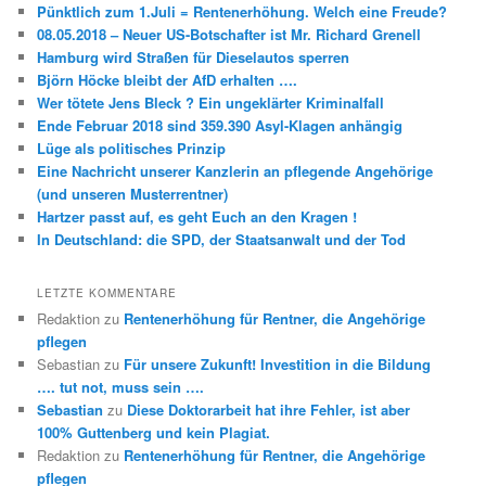
Pünktlich zum 1.Juli = Rentenerhöhung. Welch eine Freude?
08.05.2018 – Neuer US-Botschafter ist Mr. Richard Grenell
Hamburg wird Straßen für Dieselautos sperren
Björn Höcke bleibt der AfD erhalten ….
Wer tötete Jens Bleck ? Ein ungeklärter Kriminalfall
Ende Februar 2018 sind 359.390 Asyl-Klagen anhängig
Lüge als politisches Prinzip
Eine Nachricht unserer Kanzlerin an pflegende Angehörige
(und unseren Musterrentner)
Hartzer passt auf, es geht Euch an den Kragen !
In Deutschland: die SPD, der Staatsanwalt und der Tod
LETZTE KOMMENTARE
Redaktion
zu
Rentenerhöhung für Rentner, die Angehörige
pflegen
Sebastian
zu
Für unsere Zukunft! Investition in die Bildung
…. tut not, muss sein ….
Sebastian
zu
Diese Doktorarbeit hat ihre Fehler, ist aber
100% Guttenberg und kein Plagiat.
Redaktion
zu
Rentenerhöhung für Rentner, die Angehörige
pflegen