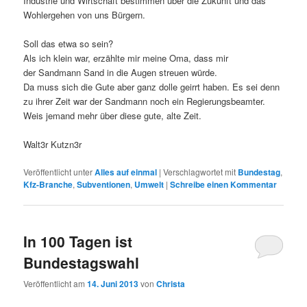
Industrie und Wirtschaft bestimmen über die Zukunft und das
Wohlergehen von uns Bürgern.
Soll das etwa so sein?
Als ich klein war, erzählte mir meine Oma, dass mir
der Sandmann Sand in die Augen streuen würde.
Da muss sich die Gute aber ganz dolle geirrt haben. Es sei denn
zu ihrer Zeit war der Sandmann noch ein Regierungsbeamter.
Weis jemand mehr über diese gute, alte Zeit.
Walt3r Kutzn3r
Veröffentlicht unter
Alles auf einmal
|
Verschlagwortet mit
Bundestag
,
Kfz-Branche
,
Subventionen
,
Umwelt
|
Schreibe einen Kommentar
In 100 Tagen ist
Bundestagswahl
Veröffentlicht am
14. Juni 2013
von
Christa