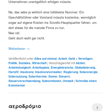
Unternehmen unentgeltlich erfolgen müsste.
Na, das wäre ja wirklich eine tolldreiste Nummer: Ein
Geschäftsführer oder Vorstand müsste kostenlos, womöglich
sogar auf eigene Kosten ins Sovello-Hauptquartier fahren, um
dort etwas für die marode Firma zu tun.
Nee nä!.
Geht doch wohl gar nicht.
Weiterlesen
→
Veröffentlicht unter
Alles auf einmal
,
Arbeit
,
Geld + Vermögen
,
Politik
,
Soziales
,
Wirtschaft
|
Verschlagwortet mit
Aktien
,
Arbeitslosigkeit
,
Arbeitsplatz
,
Energiebranche
,
Globalisierung
,
HartzIV
,
Insolvenz
,
Insolvenzverwalter
,
Regierung
,
Solarenergie
,
Solarnutzung
,
Solarthermie
,
Sonne
,
Steuern
,
Steuerverschwendung
,
Subventionen
,
Umwelt
|
Schreibe einen
Kommentar
αεροδρόμιο
3