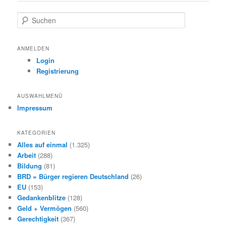
S
u
c
h
ANMELDEN
e
Login
n
Registrierung
AUSWAHLMENÜ
Impressum
KATEGORIEN
Alles auf einmal
(1.325)
Arbeit
(288)
Bildung
(81)
BRD = Bürger regieren Deutschland
(26)
EU
(153)
Gedankenblitze
(128)
Geld + Vermögen
(560)
Gerechtigkeit
(367)