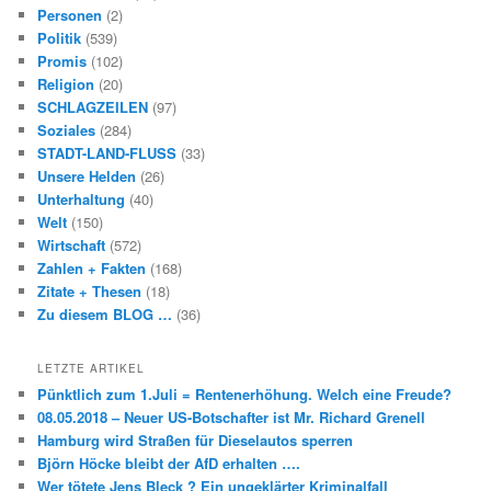
Personen
(2)
Politik
(539)
Promis
(102)
Religion
(20)
SCHLAGZEILEN
(97)
Soziales
(284)
STADT-LAND-FLUSS
(33)
Unsere Helden
(26)
Unterhaltung
(40)
Welt
(150)
Wirtschaft
(572)
Zahlen + Fakten
(168)
Zitate + Thesen
(18)
Zu diesem BLOG …
(36)
LETZTE ARTIKEL
Pünktlich zum 1.Juli = Rentenerhöhung. Welch eine Freude?
08.05.2018 – Neuer US-Botschafter ist Mr. Richard Grenell
Hamburg wird Straßen für Dieselautos sperren
Björn Höcke bleibt der AfD erhalten ….
Wer tötete Jens Bleck ? Ein ungeklärter Kriminalfall