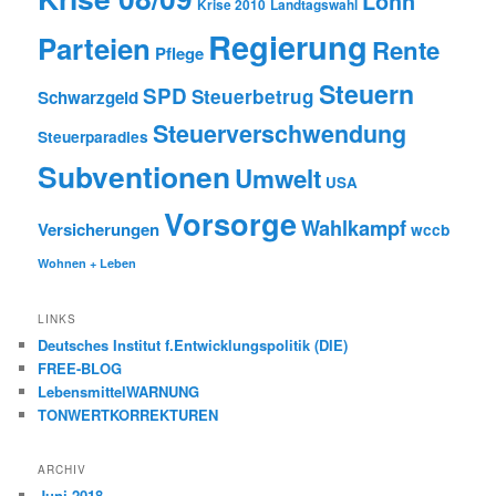
Lohn
Krise 2010
Landtagswahl
Regierung
Parteien
Rente
Pflege
Steuern
SPD
Steuerbetrug
Schwarzgeld
Steuerverschwendung
Steuerparadies
Subventionen
Umwelt
USA
Vorsorge
Wahlkampf
Versicherungen
wccb
Wohnen + Leben
LINKS
Deutsches Institut f.Entwicklungspolitik (DIE)
FREE-BLOG
LebensmittelWARNUNG
TONWERTKORREKTUREN
ARCHIV
Juni 2018