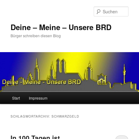
Zum
Zum
primären
sekundären
Such
Inhalt
Inhalt
springen
springen
Deine – Meine – Unsere BRD
Bürger schreiben diesen Blog
Hauptmenü
Start
Impressum
SCHLAGWORTARCHIV:
SCHWARZGELD
In 100 Tagen ist