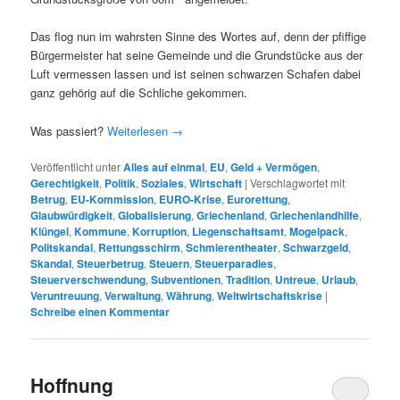
Das flog nun im wahrsten Sinne des Wortes auf, denn der pfiffige
Bürgermeister hat seine Gemeinde und die Grundstücke aus der
Luft vermessen lassen und ist seinen schwarzen Schafen dabei
ganz gehörig auf die Schliche gekommen.
Was passiert?
Weiterlesen
→
Veröffentlicht unter
Alles auf einmal
,
EU
,
Geld + Vermögen
,
Gerechtigkeit
,
Politik
,
Soziales
,
Wirtschaft
|
Verschlagwortet mit
Betrug
,
EU-Kommission
,
EURO-Krise
,
Eurorettung
,
Glaubwürdigkeit
,
Globalisierung
,
Griechenland
,
Griechenlandhilfe
,
Klüngel
,
Kommune
,
Korruption
,
Liegenschaftsamt
,
Mogelpack
,
Politskandal
,
Rettungsschirm
,
Schmierentheater
,
Schwarzgeld
,
Skandal
,
Steuerbetrug
,
Steuern
,
Steuerparadies
,
Steuerverschwendung
,
Subventionen
,
Tradition
,
Untreue
,
Urlaub
,
Veruntreuung
,
Verwaltung
,
Währung
,
Weltwirtschaftskrise
|
Schreibe einen Kommentar
Hoffnung