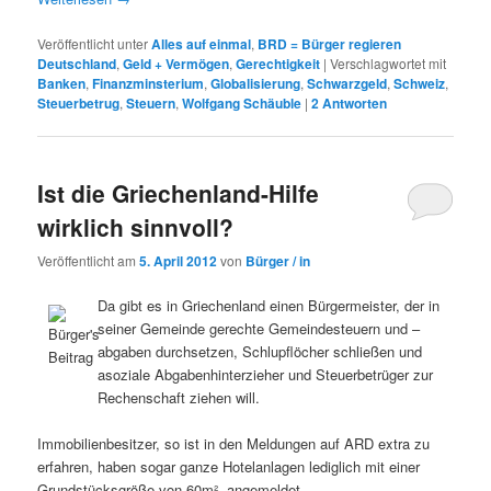
Veröffentlicht unter
Alles auf einmal
,
BRD = Bürger regieren
Deutschland
,
Geld + Vermögen
,
Gerechtigkeit
|
Verschlagwortet mit
Banken
,
Finanzminsterium
,
Globalisierung
,
Schwarzgeld
,
Schweiz
,
Steuerbetrug
,
Steuern
,
Wolfgang Schäuble
|
2
Antworten
Ist die Griechenland-Hilfe
wirklich sinnvoll?
Veröffentlicht am
5. April 2012
von
Bürger / in
Da gibt es in Griechenland einen Bürgermeister, der in
seiner Gemeinde gerechte Gemeindesteuern und –
abgaben durchsetzen, Schlupflöcher schließen und
asoziale Abgabenhinterzieher und Steuerbetrüger zur
Rechenschaft ziehen will.
Immobilienbesitzer, so ist in den Meldungen auf ARD extra zu
erfahren, haben sogar ganze Hotelanlagen lediglich mit einer
Grundstücksgröße von 60m² angemeldet.