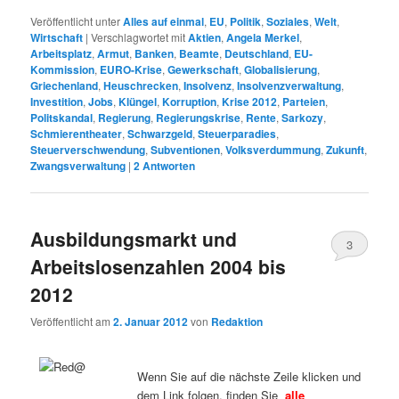
Veröffentlicht unter
Alles auf einmal
,
EU
,
Politik
,
Soziales
,
Welt
,
Wirtschaft
|
Verschlagwortet mit
Aktien
,
Angela Merkel
,
Arbeitsplatz
,
Armut
,
Banken
,
Beamte
,
Deutschland
,
EU-
Kommission
,
EURO-Krise
,
Gewerkschaft
,
Globalisierung
,
Griechenland
,
Heuschrecken
,
Insolvenz
,
Insolvenzverwaltung
,
Investition
,
Jobs
,
Klüngel
,
Korruption
,
Krise 2012
,
Parteien
,
Politskandal
,
Regierung
,
Regierungskrise
,
Rente
,
Sarkozy
,
Schmierentheater
,
Schwarzgeld
,
Steuerparadies
,
Steuerverschwendung
,
Subventionen
,
Volksverdummung
,
Zukunft
,
Zwangsverwaltung
|
2
Antworten
Ausbildungsmarkt und
3
Arbeitslosenzahlen 2004 bis
2012
Veröffentlicht am
2. Januar 2012
von
Redaktion
Wenn Sie auf die nächste Zeile klicken und
dem Link folgen, finden Sie
alle