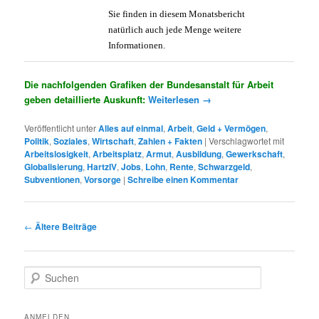
Sie finden in diesem Monatsbericht
natürlich auch jede Menge weitere
Informationen.
Die nachfolgenden Grafiken der Bundesanstalt für Arbeit
geben detaillierte Auskunft:
Weiterlesen
→
Veröffentlicht unter
Alles auf einmal
,
Arbeit
,
Geld + Vermögen
,
Politik
,
Soziales
,
Wirtschaft
,
Zahlen + Fakten
|
Verschlagwortet mit
Arbeitslosigkeit
,
Arbeitsplatz
,
Armut
,
Ausbildung
,
Gewerkschaft
,
Globalisierung
,
HartzIV
,
Jobs
,
Lohn
,
Rente
,
Schwarzgeld
,
Subventionen
,
Vorsorge
|
Schreibe einen Kommentar
Beitragsnavigation
←
Ältere Beiträge
S
u
c
h
ANMELDEN