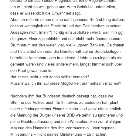
betrachte ich auch diese Prognose als reine Augenwischerei.
Ich will nicht so weit gehen und Herrn Schäuble unterstellen,
dass er wissentlich die Unwahrheit sagt.
Aber ich möchte schon meine dahingehende Befürchtung äußern,
dass er womöglich die Stabilität und den Realitätsbezug seiner
Aussagen nicht (mehr?) richtig einzuschätzen weiß, weil ihm ggf.
die ganze Finanzgeschichte und das nicht mehr überschaubare
Drumherum mit den vielen viel, viel klügeren Bankern, Geldhaien
und Finanzfüchsen oder die Bereitschaft seiner Berufskollegen,
betroffene Vereinbarungen in anderem Lichte auszulegen als sie
gemeint waren und vieles andere mehr, längst himmelhoch über
den Kopf gewachsen ist.
Hat er das nicht auch schon selbst bemerkt?
Muss etwa ich ihn auf diese Möglichkeit aufmerksam machen?
Nachdem ihm der Bundesrat deutlich gezeigt hat, dass die
Stimme des Volkes auch für ihn etwas zu bedeuten hat, plant
unser erfindungsreicher Finanzminister jetzt ganz offensichtlich
die Meinung der Bürger unserer BRD weiterhin zu ignorieren und
seine Rechtsauffassung und sein Wunschdenken zur alleinigen
Maxime des Handelns des ihm vertrauensvoll übertragenen
Ministeriums – nicht seines Ministeriums – zu machen: