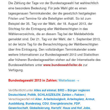
Die Zählung der Tage vor der Bundestagswahl hat wahlrechtlich
eine besondere Bedeutung: Für jede Wahl gibt es einen
tagesgenauen Terminkalender, der die gesetzlich festgelegten
Fristen und Termine für alle Beteiligten enthält. So ist zum
Beispiel der 35. Tag vor der Wahl, der 18. August 2013, der
Stichtag für die Eintragung aller Wahlberechtigten in das
Wählerverzeichnis, die an diesem Tag bei der Meldebehörde
gemeldet sind. Der 21. Tag vor der Wahl, der 1. September 2013,
ist der letzte Tag für die Benachrichtigung der Wahlberechtigten
über ihre Eintragung. Den vollständigen Terminkalender sowie
weitere Informationen zur Bundestagswahl 2013 und Statistiken
aller früheren Bundestagswahlen stehen auf der Internetseite des
Bundeswahlleiters unter
www.bundeswahlleiter.de
zur
Verfügung.
Bundestagswahl 2013 in Zahlen:
Weiterlesen
→
Veröffentlicht unter
Alles auf einmal
,
BRD = Bürger regieren
Deutschland
,
Politik
,
SCHLAGZEILEN
,
Zahlen + Fakten
|
Verschlagwortet mit
Alter
,
Arbeitslosigkeit
,
Arbeitsplatz
,
Armut
,
Ausbildung
,
Bundestag
,
CDU
,
Energiebranche
,
FDP
,
Gewerkschaft
,
Globalisierung
,
HartzIV
,
Haus und Hof
,
Jobs
,