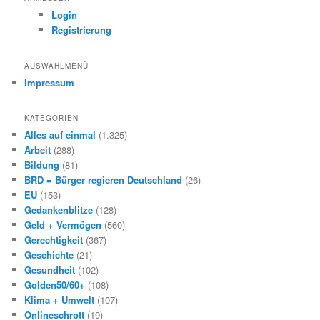
e
Login
n
Registrierung
AUSWAHLMENÜ
Impressum
KATEGORIEN
Alles auf einmal
(1.325)
Arbeit
(288)
Bildung
(81)
BRD = Bürger regieren Deutschland
(26)
EU
(153)
Gedankenblitze
(128)
Geld + Vermögen
(560)
Gerechtigkeit
(367)
Geschichte
(21)
Gesundheit
(102)
Golden50/60+
(108)
Klima + Umwelt
(107)
Onlineschrott
(19)