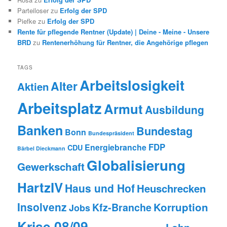
Parteiloser
zu
Erfolg der SPD
Piefke
zu
Erfolg der SPD
Rente für pflegende Rentner (Update) | Deine - Meine - Unsere
BRD
zu
Rentenerhöhung für Rentner, die Angehörige pflegen
TAGS
Arbeitslosigkeit
Alter
Aktien
Arbeitsplatz
Armut
Ausbildung
Banken
Bundestag
Bonn
Bundespräsident
FDP
Energiebranche
CDU
Bärbel Dieckmann
Globalisierung
Gewerkschaft
HartzIV
Haus und Hof
Heuschrecken
Insolvenz
Korruption
Kfz-Branche
Jobs
Krise 08/09