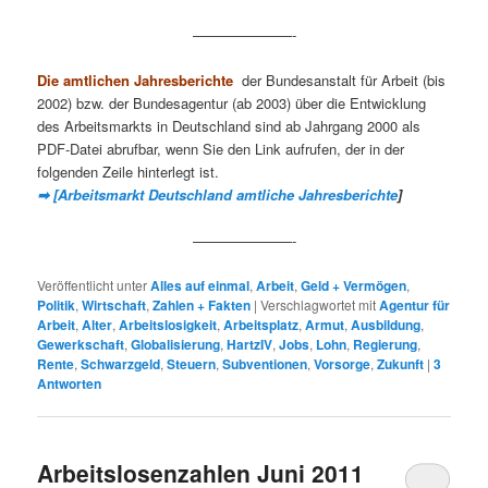
———————-
Die amtlichen Jahresberichte
der Bundesanstalt für Arbeit (bis
2002) bzw. der Bundesagentur (ab 2003) über die Entwicklung
des Arbeitsmarkts in Deutschland sind ab Jahrgang 2000 als
PDF-Datei abrufbar, wenn Sie den Link aufrufen, der in der
folgenden Zeile hinterlegt ist.
➡ [Arbeitsmarkt Deutschland amtliche Jahresberichte
]
———————-
Veröffentlicht unter
Alles auf einmal
,
Arbeit
,
Geld + Vermögen
,
Politik
,
Wirtschaft
,
Zahlen + Fakten
|
Verschlagwortet mit
Agentur für
Arbeit
,
Alter
,
Arbeitslosigkeit
,
Arbeitsplatz
,
Armut
,
Ausbildung
,
Gewerkschaft
,
Globalisierung
,
HartzIV
,
Jobs
,
Lohn
,
Regierung
,
Rente
,
Schwarzgeld
,
Steuern
,
Subventionen
,
Vorsorge
,
Zukunft
|
3
Antworten
Arbeitslosenzahlen Juni 2011