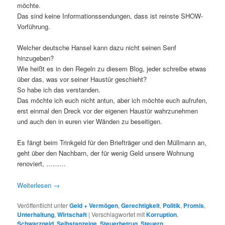
möchte.
Das sind keine Informationssendungen, dass ist reinste SHOW-
Vorführung.
Welcher deutsche Hansel kann dazu nicht seinen Senf
hinzugeben?
Wie heißt es in den Regeln zu diesem Blog, jeder schreibe etwas
über das, was vor seiner Haustür geschieht?
So habe ich das verstanden.
Das möchte ich euch nicht antun, aber ich möchte euch aufrufen,
erst einmal den Dreck vor der eigenen Haustür wahrzunehmen
und auch den in euren vier Wänden zu beseitigen.
Es fängt beim Trinkgeld für den Briefträger und den Müllmann an,
geht über den Nachbarn, der für wenig Geld unsere Wohnung
renoviert, ………
Weiterlesen
→
Veröffentlicht unter
Geld + Vermögen
,
Gerechtigkeit
,
Politik
,
Promis
,
Unterhaltung
,
Wirtschaft
|
Verschlagwortet mit
Korruption
,
Schwarzgeld
,
Selbstanzeige
,
Steuerbetrug
,
Steuern
,