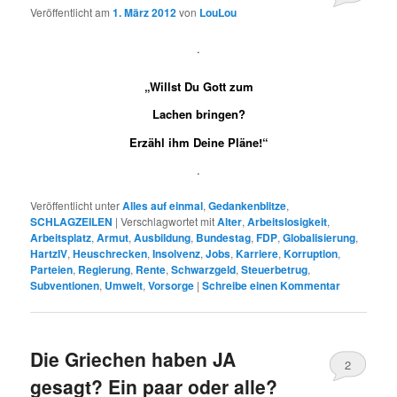
Veröffentlicht am
1. März 2012
von
LouLou
.
„Willst Du Gott zum
Lachen bringen?
Erzähl ihm Deine Pläne!“
.
Veröffentlicht unter
Alles auf einmal
,
Gedankenblitze
,
SCHLAGZEILEN
|
Verschlagwortet mit
Alter
,
Arbeitslosigkeit
,
Arbeitsplatz
,
Armut
,
Ausbildung
,
Bundestag
,
FDP
,
Globalisierung
,
HartzIV
,
Heuschrecken
,
Insolvenz
,
Jobs
,
Karriere
,
Korruption
,
Parteien
,
Regierung
,
Rente
,
Schwarzgeld
,
Steuerbetrug
,
Subventionen
,
Umwelt
,
Vorsorge
|
Schreibe einen Kommentar
Die Griechen haben JA
2
gesagt? Ein paar oder alle?