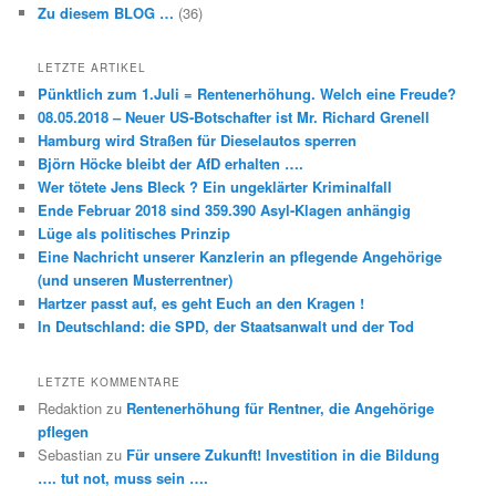
Zu diesem BLOG …
(36)
LETZTE ARTIKEL
Pünktlich zum 1.Juli = Rentenerhöhung. Welch eine Freude?
08.05.2018 – Neuer US-Botschafter ist Mr. Richard Grenell
Hamburg wird Straßen für Dieselautos sperren
Björn Höcke bleibt der AfD erhalten ….
Wer tötete Jens Bleck ? Ein ungeklärter Kriminalfall
Ende Februar 2018 sind 359.390 Asyl-Klagen anhängig
Lüge als politisches Prinzip
Eine Nachricht unserer Kanzlerin an pflegende Angehörige
(und unseren Musterrentner)
Hartzer passt auf, es geht Euch an den Kragen !
In Deutschland: die SPD, der Staatsanwalt und der Tod
LETZTE KOMMENTARE
Redaktion
zu
Rentenerhöhung für Rentner, die Angehörige
pflegen
Sebastian
zu
Für unsere Zukunft! Investition in die Bildung
…. tut not, muss sein ….