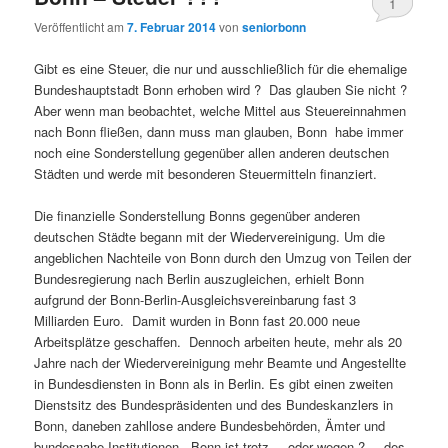
1
Veröffentlicht am
7. Februar 2014
von
seniorbonn
Gibt es eine Steuer, die nur und ausschließlich für die ehemalige
Bundeshauptstadt Bonn erhoben wird ? Das glauben Sie nicht ?
Aber wenn man beobachtet, welche Mittel aus Steuereinnahmen
nach Bonn fließen, dann muss man glauben, Bonn habe immer
noch eine Sonderstellung gegenüber allen anderen deutschen
Städten und werde mit besonderen Steuermitteln finanziert.
Die finanzielle Sonderstellung Bonns gegenüber anderen
deutschen Städte begann mit der Wiedervereinigung. Um die
angeblichen Nachteile von Bonn durch den Umzug von Teilen der
Bundesregierung nach Berlin auszugleichen, erhielt Bonn
aufgrund der Bonn-Berlin-Ausgleichsvereinbarung fast 3
Milliarden Euro. Damit wurden in Bonn fast 20.000 neue
Arbeitsplätze geschaffen. Dennoch arbeiten heute, mehr als 20
Jahre nach der Wiedervereinigung mehr Beamte und Angestellte
in Bundesdiensten in Bonn als in Berlin. Es gibt einen zweiten
Dienstsitz des Bundespräsidenten und des Bundeskanzlers in
Bonn, daneben zahllose andere Bundesbehörden, Ämter und
bundesnahe Institutionen. Bonn ist trotz – oder wegen ? – des