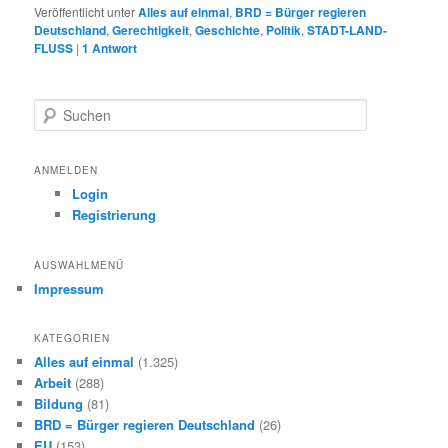
Veröffentlicht unter
Alles auf einmal
,
BRD = Bürger regieren
Deutschland
,
Gerechtigkeit
,
Geschichte
,
Politik
,
STADT-LAND-
FLUSS
|
1
Antwort
S
u
c
h
ANMELDEN
e
Login
n
Registrierung
AUSWAHLMENÜ
Impressum
KATEGORIEN
Alles auf einmal
(1.325)
Arbeit
(288)
Bildung
(81)
BRD = Bürger regieren Deutschland
(26)
EU
(153)