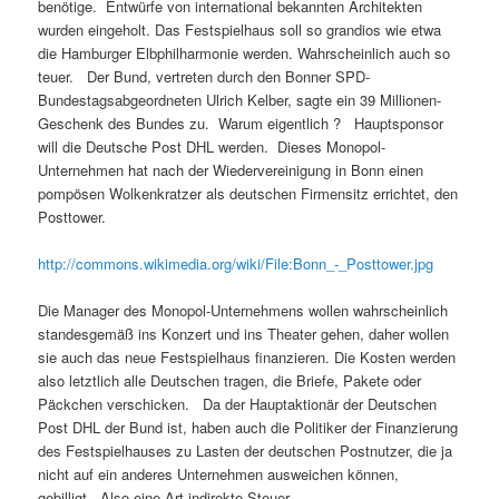
benötige. Entwürfe von international bekannten Architekten
wurden eingeholt. Das Festspielhaus soll so grandios wie etwa
die Hamburger Elbphilharmonie werden. Wahrscheinlich auch so
teuer. Der Bund, vertreten durch den Bonner SPD-
Bundestagsabgeordneten Ulrich Kelber, sagte ein 39 Millionen-
Geschenk des Bundes zu. Warum eigentlich ? Hauptsponsor
will die Deutsche Post DHL werden. Dieses Monopol-
Unternehmen hat nach der Wiedervereinigung in Bonn einen
pompösen Wolkenkratzer als deutschen Firmensitz errichtet, den
Posttower.
http://commons.wikimedia.org/wiki/File:Bonn_-_Posttower.jpg
Die Manager des Monopol-Unternehmens wollen wahrscheinlich
standesgemäß ins Konzert und ins Theater gehen, daher wollen
sie auch das neue Festspielhaus finanzieren. Die Kosten werden
also letztlich alle Deutschen tragen, die Briefe, Pakete oder
Päckchen verschicken. Da der Hauptaktionär der Deutschen
Post DHL der Bund ist, haben auch die Politiker der Finanzierung
des Festspielhauses zu Lasten der deutschen Postnutzer, die ja
nicht auf ein anderes Unternehmen ausweichen können,
gebilligt. Also eine Art indirekte Steuer.