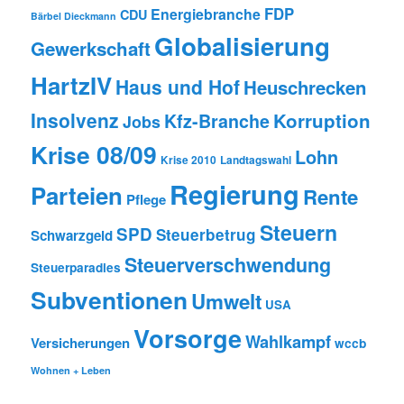
FDP
Energiebranche
CDU
Bärbel Dieckmann
Globalisierung
Gewerkschaft
HartzIV
Haus und Hof
Heuschrecken
Insolvenz
Korruption
Kfz-Branche
Jobs
Krise 08/09
Lohn
Krise 2010
Landtagswahl
Regierung
Parteien
Rente
Pflege
Steuern
SPD
Steuerbetrug
Schwarzgeld
Steuerverschwendung
Steuerparadies
Subventionen
Umwelt
USA
Vorsorge
Wahlkampf
Versicherungen
wccb
Wohnen + Leben