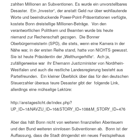
zahlten Millionen an Subventionen. Es wurde ein unvorstellbares
Desaster. Ein „Investor“, der anstatt Geld nur über wohllautende
Worte und beeindruckende Power-Point-Präsentationen verfügte,
kostete Bonn dreistellige Millionen-Beträge. Von den
verantwortlichen Politikern und Beamten wurde bis heute
niemand zur Rechenschaft gezogen. Die Bonner
Oberbürgermeisterin (SPD), die stets, wenn eine Kamera in der
Nähe war, in der ersten Reihe stand, hatte von NICHTS gewusst.
Sie ist heute Präsidentin der „Welthungerhilfe“. Ach ja,
zufälligerweise war ihr Ehemann Justizminister von Nordrhein-
Westfalen und auch die restliche Landesregierung besteht aus
Parteifreunden. Ein kleiner Überblick über das für den deutschen
Steuerzahler überaus teure Desaster gibt der folgende Link,
allerdings eine mühselige Lektüre:
http://anstageslicht.de/index.php?
UP_ID=1&NAVZU_ID=16&STORY_ID=108&M_STORY_ID=476
Aber das hält Bonn nicht von weiteren finanziellen Abenteuern
und den Bund weiteren sinnlosen Subventionen ab. Bonn ist der
Auffassung, dass die Stadt dringendst ein neues Festspielhaus