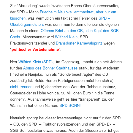
Zur "Abrundung" wurde inzwischen Bonns Oberhäuserverwalter,
der SPD – Mann
Friedhelm Naujoks entmachtet
,
aber nur ein
bisschen
, was vermutlich ein taktischer Fehler des
SPD –
Oberbürgermeisters
war, denn nun fordern offenbar die eigenen
Mannen in einem
Offenen Brief an den OB, den Kopf des SGB –
Chefs
. Mitverwurstet wird
Wilfried Klein
, SPD
Fraktionsvorsitzender und
Dransdorfer Karnevalsprinz
wegen
"
politischer Vorteilsnahme
".
Herr
Wilfried Klein (SPD)
, im Gegenzug, macht sich seit Jahren
für den
Abriss des Bonner Stadthauses
stark, für das wiederum
Friedhelm Naujoks, nun als "Sonderbeauftragter" des OB
zuständig ist. Beide Herren Parteigenossen möchten sich a)
nicht trennen
und b) dasselbe: den Wert der Rohbausubstanz,
Steuergelder in Höhe von ca. 50 Millionen Euro "in die Tonne
donnern". Ausnahmsweise geht es hier "transparent" zu, der
Wahnsinn hat einen Namen:
SPD BONN!
Natürlich springt bei dieser Interessenlage nicht nur für den SPD
– OB, den SPD – Fraktionsvorsitzenden und den SPD- Ex –
SGB Betriebsleiter etwas heraus. Auch der Steuerzahler ist gut