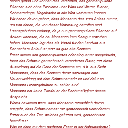
haben gehört und können dies verstehen, das genmanipulierte
Pflanzen sich ohne Probleme über Wind und Wetter, Bienen,
Schmetterlinge, Vogelkacke in alle Welt verbreiten können.
Wir haben davon gehört, dass Monsanto dies zum Anlass nimmt,
um von denen, die von dieser Verbreitung betroffen sind,
Lizenzgebühren verlangt, da ja nun genmanipulierte Pflanzen auf
Äckern wachsen, die bei Monsantio kein Saatgut erworben
haben. Monsanto legt dies als Vorteil für den Landwirt aus.
Der nächste Anlauf ist jetzt da gute alte Schwein.
Frisst dieses den genmanipuliertes oder eloquenter ausgedrückt,
frisst das Schwein gentechnisch verändertes Futter, tritt diese
Auswirkung auf die Gene der Schweine ein, d.h. aus Sicht
Monsantos, dass das Schwein damit sozusagen eine
Neuentwicklung auf dem Schweinemarkt ist und dafür an
Monsanto Lizenzgebühren zu zahlen sind.
Monsanto hat keine Zweifel an der Rechtmäßigkeit dieses
Anspruchs.
Womit bewiesen wäre, dass Monsanto tatsächlich davon
ausgeht, dass Schweinemast mit gentechnisch verändertem
Futter auch das Tier, welches gefüttert wird, gentechnisch
beeinflusst.
Was ist dann mit dem nächsten Esser in der Nahrungskette?