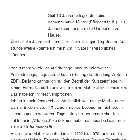
Seit 13 Jahren pflege ich meine
demenzkranke Mutter (Pflegestufe III) . 10
Jahre davon rund um die Uhr bei mir zu
Hause.
Über all die Jahre hatte ich nicht einen einzigen Tag Urlaub. Nur
stundenweise konnte ich mich um Privates / Persönliches
kümmern.
Vor kurzem wurde ich auf die tage- bzw. stundenweise
Verhinderungspflege aufmerksam (Beitrag der Sendung WiSo im
ZDF). Bislang kannte ich nur den Begriff der Kurzzeitpflege in
einem Heim. Da sollte und wollte meine Mutter aber niemals hin.
Das habe ich ihr fest versprochen.
Ich halte meinVersprechen. Schließlich war meine Mutter mehr
als nur in den ersten 18 Jahren meines Lebens für mich da. In
leichten und in schweren Tagen. Jetzt ist es umgekehrt. Ich
zahle mein „Milchgeld“ zurück und habe mal gerade etwas mehr
als die Hälfte geschafft.
Auch meine Mutter kannte damals 1950 bis 1970 rund um die
Uhr weder Urlaub, Feiertag, Verhinderung (außer bei Erkrankung