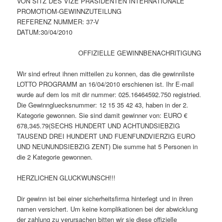
VON SITZ DES VIZE PRASIDENTEN INTERNATIONALE
PROMOTIOM-GEWINNZUTEILUNG
REFERENZ NUMMER: 37-V
DATUM:30/04/2010
OFFIZIELLE GEWINNBENACHRITIGUNG
Wir sind erfreut ihnen mitteilen zu konnen, das die gewinnliste
LOTTO PROGRAMM an 16/04/2010 erschienen ist. Ihr E-mail
wurde auf dem los mit dir nummer: 025.16464592.750 registried.
Die Gewinngluecksnummer: 12 15 35 42 43, haben in der 2.
Kategorie gewonnen. Sie sind damit gewinner von: EURO €
678,345.79(SECHS HUNDERT UND ACHTUNDSIEBZIG
TAUSEND DREI HUNDERT UND FUENFUNDVIERZIG EURO
UND NEUNUNDSIEBZIG ZENT) Die summe hat 5 Personen in
die 2 Kategorie gewonnen.
HERZLICHEN GLUCKWUNSCH!!!
Dir gewinn ist bei einer sicherheitsfirma hinterlegt und in ihren
namen versichert. Um keine komplikationen bei der abwicklung
der zahlung zu verursachen bitten wir sie diese offizielle