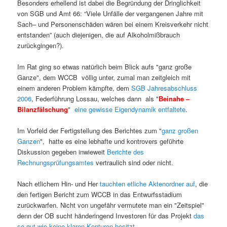
Besonders erhellend ist dabei die Begründung der Dringlichkeit
von SGB und Amt 66: “Viele Unfälle der vergangenen Jahre mit
Sach– und Personenschäden wären bei einem Kreisverkehr nicht
entstanden” (auch diejenigen, die auf Alkoholmißbrauch
zurückgingen?).
Im Rat ging so etwas natürlich beim Blick aufs "ganz große
Ganze", dem WCCB völlig unter, zumal man zeitgleich mit
einem anderen Problem kämpfte, dem
SGB Jahresabschluss
2006
, Federführung Lossau, welches dann als "
Beinahe –
Bilanzfälschung
"
eine gewisse Eigendynamik entfaltete
.
Im Vorfeld der Fertigstellung des Berichtes zum "
ganz großen
Ganzen
", hatte es eine lebhafte und kontrovers geführte
Diskussion gegeben inwieweit
Berichte des
Rechnungsprüfungsamtes
vertraulich sind oder nicht.
Nach etlichem Hin- und Her
tauchten etliche Aktenordner auf
, die
den fertigen Bericht zum WCCB in das Entwurfsstadium
zurückwarfen. Nicht von ungefähr vermutete man ein "Zeitspiel"
denn der OB sucht händeringend Investoren für das Projekt
das
so gut wie keine klaren Konturen besitzt
.