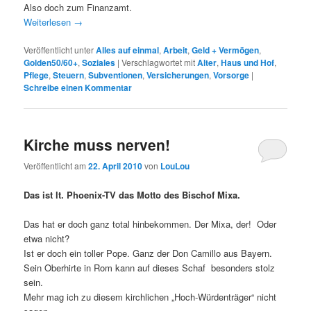
Also doch zum Finanzamt.
Weiterlesen
→
Veröffentlicht unter
Alles auf einmal
,
Arbeit
,
Geld + Vermögen
,
Golden50/60+
,
Soziales
|
Verschlagwortet mit
Alter
,
Haus und Hof
,
Pflege
,
Steuern
,
Subventionen
,
Versicherungen
,
Vorsorge
|
Schreibe einen Kommentar
Kirche muss nerven!
Veröffentlicht am
22. April 2010
von
LouLou
Das ist lt. Phoenix-TV das Motto des Bischof Mixa.
Das hat er doch ganz total hinbekommen. Der Mixa, der! Oder
etwa nicht?
Ist er doch ein toller Pope. Ganz der Don Camillo aus Bayern.
Sein Oberhirte in Rom kann auf dieses Schaf besonders stolz
sein.
Mehr mag ich zu diesem kirchlichen „Hoch-Würdenträger“ nicht