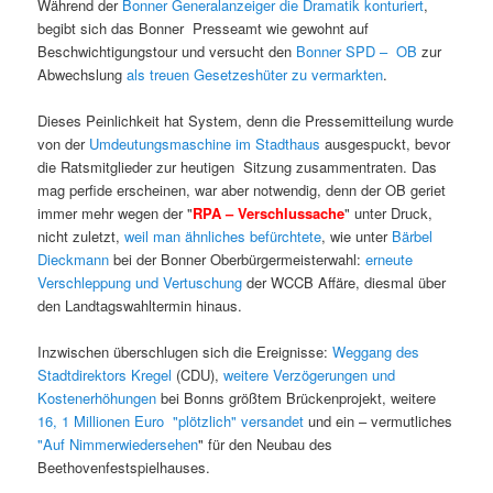
Während der
Bonner Generalanzeiger die Dramatik konturiert
,
begibt sich das Bonner Presseamt wie gewohnt auf
Beschwichtigungstour und versucht den
Bonner SPD – OB
zur
Abwechslung
als treuen Gesetzeshüter zu vermarkten
.
Dieses Peinlichkeit hat System, denn die Pressemitteilung wurde
von der
Umdeutungsmaschine im Stadthaus
ausgespuckt, bevor
die Ratsmitglieder zur heutigen Sitzung zusammentraten. Das
mag perfide erscheinen, war aber notwendig, denn der OB geriet
immer mehr wegen der "
RPA – Verschlussache
" unter Druck,
nicht zuletzt,
weil man ähnliches befürchtete
, wie unter
Bärbel
Dieckmann
bei der Bonner Oberbürgermeisterwahl:
erneute
Verschleppung und Vertuschung
der WCCB Affäre, diesmal über
den Landtagswahltermin hinaus.
Inzwischen überschlugen sich die Ereignisse:
Weggang des
Stadtdirektors Kregel
(CDU),
weitere Verzögerungen und
Kostenerhöhungen
bei Bonns größtem Brückenprojekt, weitere
16, 1 Millionen Euro "plötzlich" versandet
und ein – vermutliches
"Auf Nimmerwiedersehen
" für den Neubau des
Beethovenfestspielhauses.