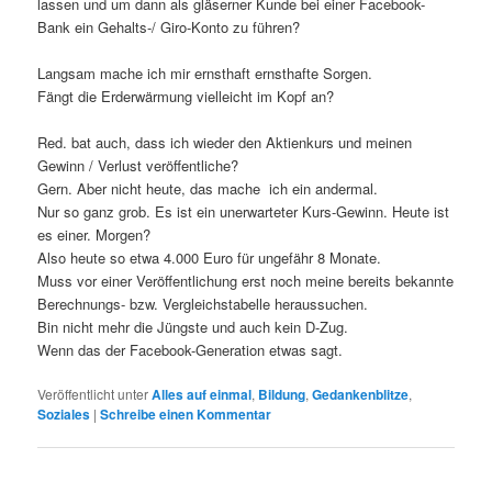
lassen und um dann als gläserner Kunde bei einer Facebook-
Bank ein Gehalts-/ Giro-Konto zu führen?
Langsam mache ich mir ernsthaft ernsthafte Sorgen.
Fängt die Erderwärmung vielleicht im Kopf an?
Red. bat auch, dass ich wieder den Aktienkurs und meinen
Gewinn / Verlust veröffentliche?
Gern. Aber nicht heute, das mache ich ein andermal.
Nur so ganz grob. Es ist ein unerwarteter Kurs-Gewinn. Heute ist
es einer. Morgen?
Also heute so etwa 4.000 Euro für ungefähr 8 Monate.
Muss vor einer Veröffentlichung erst noch meine bereits bekannte
Berechnungs- bzw. Vergleichstabelle heraussuchen.
Bin nicht mehr die Jüngste und auch kein D-Zug.
Wenn das der Facebook-Generation etwas sagt.
Veröffentlicht unter
Alles auf einmal
,
Bildung
,
Gedankenblitze
,
Soziales
|
Schreibe einen Kommentar