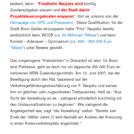
bedient, denn: "
Friedhelm Naujoks wird
künftig
Sonderaufgaben steuern und
der Stadt damit
Projektsteuerungskosten ersparen
", tönt es unisono von der
Homepage von SPD und Presseamt
. Diese Qualifikation, für die
Stadt Bonn Gelder einzusparen hatte "Fritz" Naujoks bereits
eindrücklich beim WCCB (
ca. 60 Millionen "Miese"
) und beim
Konrad – Adenauer – Gymnasium (
ca. 600 – 800.000 Euro
"Miese"
) unter Beweis gestellt.
Das vorgezogene "Kreiselchen" in Dransdorf ist also für Bonn
eine Petitesse, geht es doch nur um läppische 300.000 Euro an
verlorenen NRW Zuwendungsmitteln. Am 13. Juni 2007, bei der
Bewilligung durch den Rat, basierend auf der
Verkehrsgefährdungseinschätzung von F. Naujoks und seines
ihm im gleichen Jahr zugeordneten Tiefbauamtes, hieß es: "Aus
Sicht der Verwaltung ist es…zwingend erforderlich kurzfristig mit
den Umbaumaßnahmen zu beginnen". Wie zwingend die
Angelegenheit war, sagt "die Verwaltung" selbst: "Bereits seit
Ende der 1990er Jahre (!) wird deshalb ein Ausbau der Kreuzung
in einen Kreisvverkehrsplatz angestrebt."