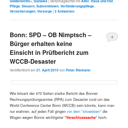
Golden50/60+
,
Soziales
|
Verschlagwortet mit
Alter
,
Haus und Hof
,
Pflege
,
Steuern
,
Subventionen
,
Verhinderungspflege
,
Versicherungen
,
Vorsorge
|
2
Antworten
Bonn: SPD – OB Nimptsch –
4
Bürger erhalten keine
Einsicht in Prüfbericht zum
WCCB-Desaster
Veröffentlicht am
21. April 2010
von
Peter Riemann
Wie brisant der 470 Seiten starke Bericht des Bonner
Rechnungsprüfungsamtes (RPA) zum Desaster rund um das
World Conference Center Bonn (WCCB) sein könnte, kann man
nur erahnen, auf jeden Fall gingen
vor dem "showdown"
die
Wogen wegen Bonns wichtigster "
Verschlusssache
" hoch.