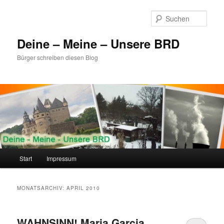
Zum
Zum
primären
sekundären
Such
Inhalt
Inhalt
springen
springen
Deine – Meine – Unsere BRD
Bürger schreiben diesen Blog
Hauptmenü
Start
Impressum
MONATSARCHIV:
APRIL 2010
WAHNSINN! Maria Garcia