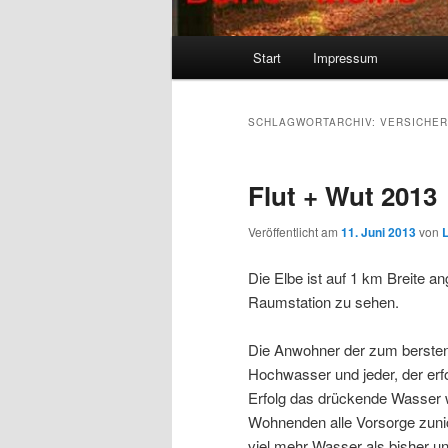
Hauptmenü
Start
Impressum
SCHLAGWORTARCHIV:
VERSICHE
Flut + Wut 2013
Veröffentlicht am
11. Juni 2013
von
Die Elbe ist auf 1 km Breite a
Raumstation zu sehen.
Die Anwohner der zum berste
Hochwasser und jeder, der erfol
Erfolg das drückende Wasser 
Wohnenden alle Vorsorge zuni
viel mehr Wasser als bisher u