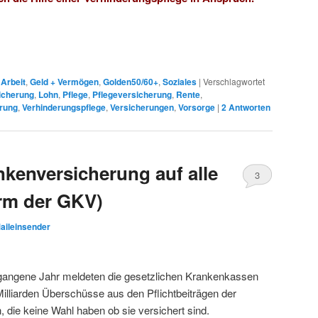
,
Arbeit
,
Geld + Vermögen
,
Golden50/60+
,
Soziales
|
Verschlagwortet
icherung
,
Lohn
,
Pflege
,
Pflegeversicherung
,
Rente
,
erung
,
Verhinderungspflege
,
Versicherungen
,
Vorsorge
|
2
Antworten
nkenversicherung auf alle
3
rm der GKV)
aileinsender
gangene Jahr meldeten die gesetzlichen Krankenkassen
illiarden Überschüsse aus den Pflichtbeiträgen der
, die keine Wahl haben ob sie versichert sind.