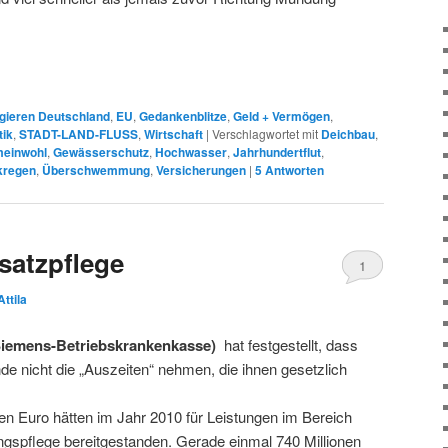
gieren Deutschland
,
EU
,
Gedankenblitze
,
Geld + Vermögen
,
tik
,
STADT-LAND-FLUSS
,
Wirtschaft
|
Verschlagwortet mit
Deichbau
,
einwohl
,
Gewässerschutz
,
Hochwasser
,
Jahrhundertflut
,
kregen
,
Überschwemmung
,
Versicherungen
|
5
Antworten
satzpflege
1
Attila
iemens-Betriebskrankenkasse)
hat festgestellt, dass
de nicht die „Auszeiten“ nehmen, die ihnen gesetzlich
den Euro hätten im Jahr 2010 für Leistungen im Bereich
ngspflege bereitgestanden. Gerade einmal 740 Millionen