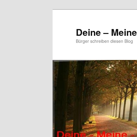
Zum
Zum
primären
sekundären
Inhalt
Inhalt
Deine – Mein
springen
springen
Bürger schreiben diesen Blog