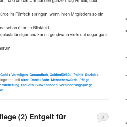
n, rund um die Uhr auf den ganzen Tag verteilt, über
rde im Fünfeck springen, wenn ihren Mitgliedern so ein
 da schon öfter im Blickfeld.
selbstständiger und kann irgendwann vielleicht sogar ganz
 herum.
,
Geld + Vermögen
,
Gesundheit
,
Golden50/60+
,
Politik
,
Soziales
,
lagwortet mit
Alter
,
Daniel Bahr
,
Menschenwürde
,
Pflege
,
versicherung
,
Steuern
,
Subventionen
,
Verhinderungspflege
,
rt
ege (2) Entgelt für
3