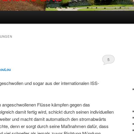
RUNGEN
5
LouLou
ngeschwollen und sogar aus der internationalen ISS-
n angeschwollenen Flüsse kämpfen gegen das
greich damit fertig wird, schickt durch seinen individuellen
weiter und macht damit automatisch den stromabwärts
chte, denn er sorgt durch seine Maßnahmen dafür, dass
nd viel schneller als jemals zuvor Richtung Mündung