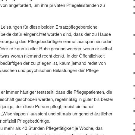
von angefordert, um ihre privaten Pflegeleistenden zu
e Leistungen für diese beiden Ersatzpflegebereiche
eide dafür eingerichtet worden sind, dass der zu Hause
ersorgung des Pflegebedürftigen einmal ausspannen oder
der er kann in aller Ruhe gesund werden, wenn er selbst
 etwas woran niemand recht denkt. In der Öffentlichkeit
ebedürftigen der zu pflegen ist, kaum jemand redet von
hysischen und psychischen Belastungen der Pflege
r immer häufiger feststellt, dass die Pflegepatienten, die
n Geschäft geschoben werden, regelmäßig in guter bis bester
jenige, der diese Person pflegt, meist ein naher
n „Wischlappen“ aussieht und oftmals umgehend ärztlicher
 offiziell Pflegebedürftige.
zu mehr als 40 Stunden Pflegetätigkeit je Woche, das