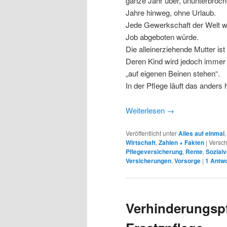
ganze Jahr über, ununterbroche
Jahre hinweg, ohne Urlaub.
Jede Gewerkschaft der Welt wü
Job abgeboten würde.
Die alleinerziehende Mutter ist
Deren Kind wird jedoch immer 
„auf eigenen Beinen stehen“.
In der Pflege läuft das anders
Weiterlesen
→
Veröffentlicht unter
Alles auf einmal
Wirtschaft
,
Zahlen + Fakten
|
Versch
Pflegeversicherung
,
Rente
,
Sozial
Versicherungen
,
Vorsorge
|
1
Antwo
Verhinderungspfl