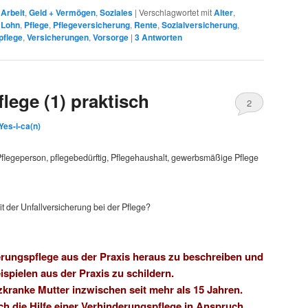
,
Arbeit
,
Geld + Vermögen
,
Soziales
|
Verschlagwortet mit
Alter
,
,
Lohn
,
Pflege
,
Pflegeversicherung
,
Rente
,
Sozialversicherung
,
pflege
,
Versicherungen
,
Vorsorge
|
3
Antworten
lege (1) praktisch
2
Yes-i-ca(n)
Pflegeperson, pflegebedürftig, Pflegehaushalt, gewerbsmäßige Pflege
it der Unfallversicherung bei der Pflege?
derungspflege aus der Praxis heraus zu beschreiben und
ispielen aus der Praxis zu schildern.
zkranke Mutter inzwischen seit mehr als 15 Jahren.
ch die Hilfe einer Verhinderungspflege in Anspruch.