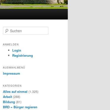
S
u
c
h
ANMELDEN
e
Login
n
Registrierung
AUSWAHLMENÜ
Impressum
KATEGORIEN
Alles auf einmal
(1.325)
Arbeit
(288)
Bildung
(81)
BRD = Bürger regieren