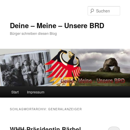
Zum
Zum
primären
sekundären
Such
Inhalt
Inhalt
springen
springen
Deine – Meine – Unsere BRD
Bürger schreiben diesen Blog
Hauptmenü
Start
Impressum
SCHLAGWORTARCHIV:
GENERALANZEIGER
WHH-Präsidentin Bärbel