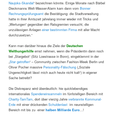
Naujoks-Skandal
“ bezeichnen könnte. Einige Monate nach Bärbel
Dieckmanns Welt-Wasser-Alarm kam dann vom
Bonner
Rechnungsprüfungsamt
die Bestätigung: die Stadtverwaltung
hatte in ihrer Amtszeit jahrelang immer wieder mit Tricks und
„Wertungen“ gegenüber den Ratsgremien versucht, die
unzulässigen Anlagen
einer bestimmten Firma
mit aller Macht
durchzusetzen.“
Kann man darüber hinaus die Ziele der
Deutschen
Welthungerhilfe
ernst nehmen, wenn die Präsidentin dann noch
bei „Stargebot“ (Sitz Loestrasse in Bonn), eingeklemmt in der
„
Star getroffen
“ – Community zwischen Fashion-Week Berlin und
Oliver Pocher massive
Personality-Fälschung
(„Soziale
Ungerechtigkeit lässt mich auch heute nicht kalt“) in eigener
Sache betreibt?
Die Diskrepanz wird überdeutlich: hie quicklebendiges
internationales
Spendeneinsammeln
im fünfstelligen Bereich mit
Charity-TamTam
, dort über vierzig Jahre
verbrannte Kommunal-
Erde
mit einer drückenden
Schuldenlast
im neunstelligen
Bereich mit bis zu einer
halben Milliarde Euro
…!