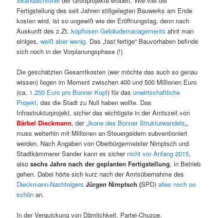
Skandalchronik
der Großprojekte erobert. Wie viel die
Fertigstellung des seit Jahren stillgelegten Bauwerks am Ende
kosten wird, ist so ungewiß wie der Eröffnungstag, denn nach
Auskunft des z.Zt.
kopflosen Gebäudemanagements
ahnt man
einiges,
weiß aber wenig
. Das „fast fertige“ Bauvorhaben befinde
sich noch in der Vorplanungsphase (!)
Die geschätzten Gesamtkosten (wer möchte das auch so genau
wissen) liegen im Moment zwischen 400 und 500 Millionen Euro
(ca.
1.250 Euro pro Bonner Kopf
) für das
unwirtschaftliche
Projekt
, das die Stadt zu Null haben wollte. Das
Infrastrukturprojekt, sicher das wichtigste in der Amtszeit von
Bärbel Dieckmann
, der „
Ikone des Bonner Strukturwandels
„,
muss weiterhin mit Millionen an Steuergeldern subventioniert
werden. Nach Angaben von Oberbürgermeister Nimptsch und
Stadtkämmerer Sander kann es sicher
nicht vor Anfang 2015
,
also
sechs Jahre nach der geplanten Fertigstellung
, in Betrieb
gehen. Dabei hörte sich kurz nach der Amtsübernahme des
Dieckmann-Nachfolgers
Jürgen Nimptsch (
SPD)
alles noch so
schön
an.
In der Verquickung von Dämlichkeit, Partei-Chuzpe,