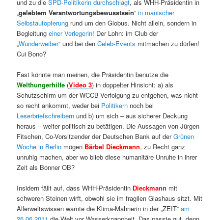
und zu die
SPD-Politikerin durchschlägt
, als WHH-Präsidentin in
„
gelebtem Verantwortungsbewusstsein
“
in manischer
Selbstaufopferung
rund um den Globus. Nicht allein, sondern in
Begleitung
einer Verlegerin
! Der Lohn: im Club der
„
Wunderweiber
“ und bei den
Celeb-Events
mitmachen zu dürfen!
Cui Bono?
Fast könnte man meinen, die Präsidentin benutze die
Welthungerhilfe
(
Video 3
) in doppelter Hinsicht: a) als
Schutzschirm um der WCCB-Verfolgung zu entgehen, was nicht
so recht ankommt, weder bei
Politikern
noch bei
Leserbriefschreibern
und b) um sich – aus sicherer Deckung
heraus – weiter politisch zu betätigen.
Die Aussagen von Jürgen
Fitschen, Co-Vorsitzender der Deutschen Bank auf der
Grünen
Woche in Berlin
mögen
Bärbel Dieckmann
, zu Recht ganz
unruhig
machen, aber wo blieb diese humanitäre Unruhe in ihrer
Zeit als Bonner OB?
Insidern fällt auf, dass WHH-Präsidentin
Dieckmann
mit
schweren Steinen wirft, obwohl sie im fragilen Glashaus sitzt. Mit
Allerweltswissen warnte die Klima-Mahnerin in der „ZEIT“
am
26.06.2011
die Welt vor Wasserknappheit. Das passte gut, denn