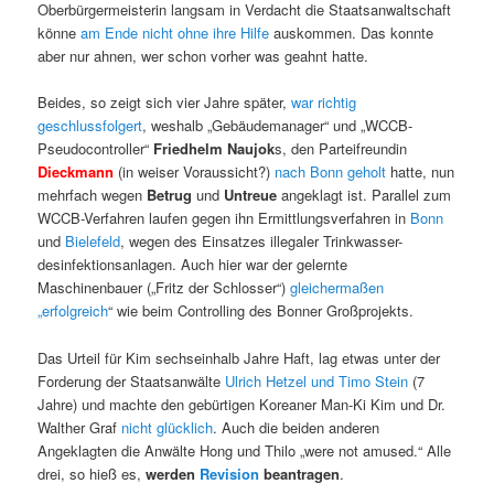
Oberbürgermeisterin langsam in Verdacht die Staatsanwaltschaft
könne
am Ende nicht ohne ihre Hilfe
auskommen. Das konnte
aber nur ahnen, wer schon vorher was geahnt hatte.
Beides, so zeigt sich vier Jahre später,
war richtig
geschlussfolgert
, weshalb „Gebäudemanager“ und „WCCB-
Pseudocontroller“
Friedhelm Naujok
s, den Parteifreundin
Dieckmann
(in weiser Voraussicht?)
nach Bonn geholt
hatte, nun
mehrfach wegen
Betrug
und
Untreue
angeklagt ist. Parallel zum
WCCB-Verfahren laufen gegen ihn Ermittlungsverfahren in
Bonn
und
Bielefeld
, wegen des Einsatzes illegaler Trinkwasser-
desinfektionsanlagen. Auch hier war der gelernte
Maschinenbauer („Fritz der Schlosser“)
gleichermaßen
„erfolgreich
“ wie beim Controlling des Bonner Großprojekts.
Das Urteil für Kim sechseinhalb Jahre Haft, lag etwas unter der
Forderung der Staatsanwälte
Ulrich Hetzel und Timo Stein
(7
Jahre) und machte den gebürtigen Koreaner Man-Ki Kim und Dr.
Walther Graf
nicht glücklich
. Auch die beiden anderen
Angeklagten die Anwälte Hong und Thilo „were not amused.“ Alle
drei, so hieß es,
werden
Revision
beantragen
.