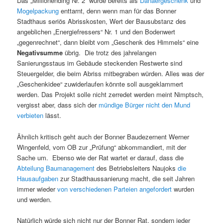
Das „Millionending Nr. 2“ wurde bereits als
Danaergeschenk
und
Mogelpackung
enttarnt, denn wenn man für das Bonner
Stadthaus seriös Abrisskosten, Wert der Bausubstanz des
angeblichen „Energiefressers“ Nr. 1 und den Bodenwert
„gegenrechnet“, dann bleibt vom „Geschenk des Himmels“ eine
Negativsumme
übrig. Die trotz des jahrelangen
Sanierungsstaus im Gebäude steckenden Restwerte sind
Steuergelder, die beim Abriss mitbegraben würden. Alles was der
„Geschenkidee“ zuwiderlaufen könnte soll ausgeklammert
werden. Das Projekt solle nicht zerredet werden meint Nimptsch,
vergisst aber, dass sich der
mündige Bürger nicht den Mund
verbieten
lässt.
Ähnlich kritisch geht auch der Bonner Baudezernent Werner
Wingenfeld, vom OB zur „Prüfung“ abkommandiert, mit der
Sache um. Ebenso wie der Rat wartet er darauf, dass die
Abteilung Baumanagement
des Betriebsleiters Naujoks
die
Hausaufgaben
zur Stadthaussanierung macht, die seit Jahren
immer wieder
von verschiedenen Parteien angefordert
wurden
und werden.
Natürlich würde sich nicht nur der Bonner Rat, sondern jeder