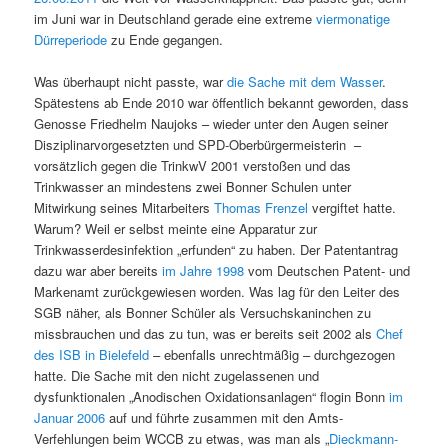
im Juni war in Deutschland gerade eine extreme
viermonatige
Dürreperiode
zu Ende gegangen.
Was überhaupt nicht passte, war
die Sache mit dem Wasser
.
Spätestens ab Ende 2010 war öffentlich bekannt geworden, dass
Genosse Friedhelm Naujoks – wieder unter den Augen seiner
Disziplinarvorgesetzten und SPD-Oberbürgermeisterin –
vorsätzlich gegen die TrinkwV 2001 verstoßen und das
Trinkwasser an mindestens zwei Bonner Schulen unter
Mitwirkung seines Mitarbeiters
Thomas Frenzel
vergiftet hatte.
Warum? Weil er selbst meinte eine Apparatur zur
Trinkwasserdesinfektion „erfunden“ zu haben. Der Patentantrag
dazu war aber bereits
im Jahre 1998
vom Deutschen Patent- und
Markenamt zurückgewiesen worden. Was lag für den Leiter des
SGB näher, als Bonner Schüler als Versuchskaninchen zu
missbrauchen und das zu tun, was er bereits seit 2002 als
Chef
des ISB in Bielefeld
– ebenfalls unrechtmäßig – durchgezogen
hatte. Die Sache mit den nicht zugelassenen und
dysfunktionalen „Anodischen Oxidationsanlagen“ flogin Bonn
im
Januar 2006
auf und führte zusammen mit den Amts-
Verfehlungen beim WCCB zu etwas, was man als „
Dieckmann-