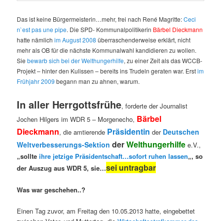
Das ist keine Bürgermeisterin…mehr, f
rei nach René Magritte:
Ceci
n`est pas une pipe
. Die SPD- Kommunalpolitikerin
Bärbel Dieckmann
hatte nämlich
im August 2008
überraschenderweise erklärt, nicht
mehr als OB für die nächste Kommunalwahl kandidieren zu wollen.
Sie
bewarb sich bei der Welthungerhilfe
, zu einer Zeit als das WCCB-
Projekt – hinter den Kulissen – bereits ins Trudeln geraten war. Erst
im
Frühjahr 2009
begann man zu ahnen, warum.
In aller Herrgottsfrühe
, forderte der Journalist
Bärbel
Jochen Hilgers im WDR 5 – Morgenecho,
Dieckmann
Präsidentin
Deutschen
, die amtierende
der
der
Welthungerhilfe
Weltverbesserungs-Sektion
e.V.,
„sollte
ihre jetzige Präsidentschaft…sofort ruhen lassen
„, so
sei untragbar
der Auszug aus WDR 5,
sie…
Was war geschehen..?
Einen Tag zuvor, am Freitag den 10.05.2013 hatte, eingebettet