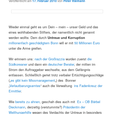
Veröffentlicht am
17. Februar 2010
von
Peter Riemann
Wieder einmal geht es um Dein – mein – unser Geld und das
eines wohlhabenden Stifters, der namentlich nicht genannt
werden wollte. Dem durch
Untreue und Korruption
millionenfach geschädigtem Bonn
will er mit
50 Millionen Euro
unter die Arme greifen.
Wir erinnern uns:
nach der Großrazzia
wurden zuerst
die
Südkoreaner
und dann ein
deutscher Berater
, der mitten im
Strom den Auftraggeber wechselte, aus dem Gefängnis
entlassen. Schließlich geriet trotz verbaler Ertüchtigungsschläge
(„
es gibt kein Missmanagement
„) des Bonner
„
Verlautbarungsamtes
“ auch die Verwaltung
ins Fadenkreuz der
Ermittler
.
Wie
bereits zu ahnen
, geschah dies auch mit
Ex – OB Bärbel
Dieckmann
, derzeitig (verstummte?)
Präsidentin der
Welthungerhilfe
wegen des Verdachts der Untreue in besonders