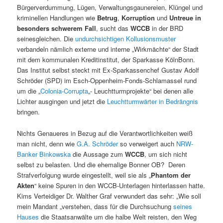
Bürgerverdummung, Lügen, Verwaltungsgaunereien, Klüngel und
kriminellen Handlungen wie
Betrug
,
Korruption
und
Untreue in
besonders schwerem Fall
, sucht das
WCCB
in der BRD
seinesgleichen. Die
undurchsichtigen Kollusionsmuster
verbandeln nämlich externe und interne „Wirkmächte“ der Stadt
mit dem kommunalen Kreditinstitut, der Sparkasse KölnBonn.
Das Institut selbst steckt mit Ex-Sparkassenchef Gustav Adolf
Schröder (SPD) im Esch-Oppenheim-Fonds-Schlamassel rund
um die „
Colonia-Corrupta
„- Leuchtturmprojekte“ bei denen alle
Lichter ausgingen und jetzt die
Leuchtturmwärter in Bedrängnis
bringen.
Nichts Genaueres in Bezug auf die Verantwortlichkeiten weiß
man nicht, denn wie
G.A. Schröder
so verweigert auch
NRW-
Banker Binkowska
die Aussage zum
WCCB
, um sich nicht
selbst zu belasten. Und die ehemalige Bonner OB? Deren
Strafverfolgung wurde eingestellt, weil sie als „
Phantom der
Akten
“ keine Spuren in den WCCB-Unterlagen hinterlassen hatte.
Kims Verteidiger Dr. Walther Graf verwundert das sehr: „Wie soll
mein Mandant „verstehen, dass für die Durchsuchung
seines
Hauses
die Staatsanwälte um die halbe Welt reisten, den Weg