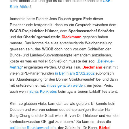
sieht anders aus und gab es da nicht diese skandalöse
USB-
Stick Affäre
?
Immerhin hatte Richter Jens Rausch gegen Ende dieser
Prozessrunde festgestellt, dass es ein Gespräch zwischen dem
WCCB-Projektleiter Hübner
, dem
Sparkassenchef Schröder
und der
Oberbürgermeisterin
Dieckmann
gegeben haben
musste. Das könnte die alles entscheidende Weichenstellung
gewesen sein, das
WCCB
doch noch vor dem Schließen der
Bunds- und Landes-Subventionstöpfe jemandem anzudienen,
koste es was es wolle! Schließlich musste der sog. „
Bellevue-
Vertrag
“ eingehalten werden. Und was Frau
Dieckmann
einst mit
vielen SPD-Parteifreunden
in Berlin am 27.02.2002
euphorisch
als „Quantensprung für den Bonner Strukturwandel“ be- und dann
mit unterzeichnet hat,
muss gehalten werden
, um jeden Preis,
auch wenn
nichts Konkretes
beim „ganz teuren Erbfall“ feststeht.
Kim, so glauben viele, kam damals wie gerufen. Er konnte kein
Deutsch und war von seinem deutschsprachigen Berater Ha-
Sung Chung und der Stadt wie z.B. von Dr. Thielbeer und von der
karrierebewussten OB „gut zu steuern.“ So kam es, dass die
politische Strukturwandlerin
,
der
Glücksfall für Bonn,
Bärbel