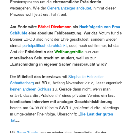
Erosionsprozess um die
ehrenamtliche
Präsidentin
weitergehen. Wie der
Generalanzeiger andeutet
, nimmt dieser
Prozess wohl jetzt erst Fahrt auf.
Am Ende wäre
Bärbel Dieckmann
als
Nachfolgerin von Frau
Schäuble
eine absolute Fehlbesetzung.
War das Votum für die
Bonner Ex-OB also nicht der Ehre geschuldet, sondern wieder
einmal
parteipolitisch durchtränkt
, oder, noch schlimmer, ist das
Amt der
Präsidentin der
Welthungerhilfe
nun zum
moralischen Schutzschirm mutiert, weil
es zur
„Entschuldung in eigener Sache
“
missbraucht wird?
Der
Mittelteil des Interviews
mit
Stephanie Heinzeller-
Scharffenberg
auf BR 2, Anfang November 2012, lässt eigentlich
keinen anderen Schluss
zu. Gerade dann nicht, wenn man
erfährt, dass die „Präsidentin“ eines privaten Vereins
ein fast
identisches Interview mit
analoger Geschichtsklitterung
bereits am 24.08.2012 beim SWR 1 „abliefern“ durfte, allerdings
in umgekehrter Rheinfolge. Überschrift: „
Die Last der guten
Tat
„…
Mit
Petra Zundel
war es wieder eine Journalistin, die der