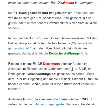
sollte sie sofort ruhen lassen. Frau
Dieckmann
i
st untragbar…“
Ist mit „
Hoch gestapelt und tief gefallen
“ am Ende nicht der
verurteilte Betrüger Kim, sondern
eine Frau
gemeint, die es
gelernt hat in immer neuem Gewand primär sich selbst in Szene
setzen?
In das gleiche Horn stößt der Bonner Generalanzeigers. Mit dem
Beitrag des preisgekrönten Rechercheteams „
Warten auf die
ganze Wahrheit
“ nach dem Kim Urteil, wird ein Resümée
gezogen, das fatal ist für die
Deutsche Welthungerhilfe
:
Einerseits nimmt Ex-OB
Dieckmann
offenbar für sich in
Anspruch im Rahmen eines „Verbotsirrtums“ (§ 17 StGB) im
Endergebnis „
verantwortungslos
“ gehandelt zu haben: „Fehlt
dem Täter bei Begehung der Tat die Einsicht, Unrecht zu tun, so
handelt er ohne Schuld, wenn er diesen Irrtum nicht vermeiden
konnte.“
Andererseits reist die ehrenamtliche Dame, die beim
WCCB
selten bis nie
die richtigen Fragen gestellt
hatte und bei der ab