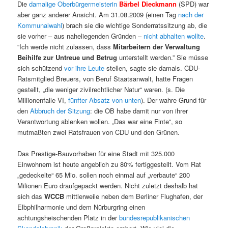
Die
damalige Oberbürgermeisterin
Bärbel Dieckmann
(SPD) war
aber ganz anderer Ansicht. Am 31.08.2009 (einen Tag
nach der
Kommunalwahl
) brach sie die wichtige Sonderratssitzung ab, die
sie vorher – aus naheliegenden Gründen –
nicht abhalten wollte
.
“Ich werde nicht zulassen, dass
Mitarbeitern der Verwaltung
Beihilfe zur Untreue und Betrug
unterstellt werden.” Sie müsse
sich schützend
vor ihre Leute
stellen, sagte sie damals. CDU-
Ratsmitglied Breuers, von Beruf Staatsanwalt, hatte Fragen
gestellt, „die weniger zivilrechtlicher Natur“ waren. (s. Die
Millionenfalle VI,
fünfter Absatz von unten
). Der wahre Grund für
den
Abbruch der Sitzung
: die OB habe damit nur von ihrer
Verantwortung ablenken wollen. „Das war eine Finte“, so
mutmaßten zwei Ratsfrauen von CDU und den Grünen.
Das Prestige-Bauvorhaben für eine Stadt mit 325.000
Einwohnern ist heute angeblich zu 80% fertiggestellt. Vom Rat
„gedeckelte“ 65 Mio. sollen noch einmal auf „verbaute“ 200
Milionen Euro draufgepackt werden. Nicht zuletzt deshalb hat
sich das
WCCB
mittlerweile neben dem Berliner Flughafen, der
Elbphilharmonie und dem Nürburgring einen
achtungsheischenden Platz in der
bundesrepublikanischen