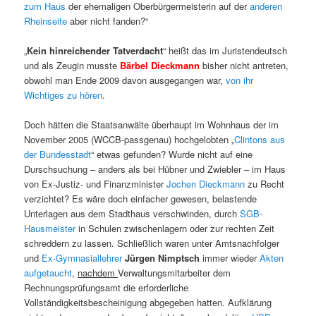
zum Haus
der ehemaligen Oberbürgermeisterin auf der
anderen
Rheinseite
aber nicht fanden?“
„
Kein hinreichender Tatverdacht
“ heißt das im Juristendeutsch
und als Zeugin musste
Bärbel Dieckmann
bisher nicht antreten,
obwohl man Ende 2009 davon ausgegangen war,
von ihr
Wichtiges zu hören
.
Doch hätten die Staatsanwälte überhaupt im Wohnhaus der im
November 2005 (WCCB-passgenau) hochgelobten „
Clintons aus
der Bundesstadt
“ etwas gefunden? Wurde nicht auf eine
Durschsuchung – anders als bei Hübner und Zwiebler – im Haus
von Ex-Justiz- und Finanzminister
Jochen Dieckmann
zu Recht
verzichtet? Es wäre doch einfacher gewesen, belastende
Unterlagen aus dem Stadthaus verschwinden, durch
SGB-
Hausmeister
in Schulen zwischenlagern oder zur rechten Zeit
schreddern zu lassen. Schließlich waren unter Amtsnachfolger
und
Ex-Gymnasiallehrer
Jürgen Nimptsch
immer wieder
Akten
aufgetaucht
,
nachdem
Verwaltungsmitarbeiter dem
Rechnungsprüfungsamt die erforderliche
Vollständigkeitsbescheinigung abgegeben hatten. Aufklärung