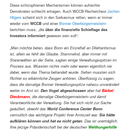
Diese schizophrenen Mechanismen können aufrechte
Demokraten schlecht ertragen. Auch WCCB-Rechercheur
Jochen
Hilgers
scheint sich in den Sarkasmus retten, wenn er immer
wieder
vom
WCCB
und einer
Bonner Oberbürgermeisterin
berichten muss, „die
über die finanzielle Schieflage des
Investors informiert
gewesen sein soll“:
„Man möchte beten, dass Bonn ein Einzelfall an Dilettantismus
ist, allein es fehlt der Glaube. Stammelnd, aber immer mit
Staranwälten an der Seite, sagten einige Verwaltungsspitzen im
Prozess aus. Wussten nichts mehr oder waren eigentlich nie
dabei, wenn das Thema behandelt wurde. Selten mussten sich
Richter so erbärmliche Zeugen anhören. Überflüssig zu sagen,
dass die damalige Bonner Verwaltungsspitze nahezu unverändert
weiter im Amt ist.
Den Vogel abgeschossen
aber hat
Bärbel
Dieckmann
, die damalige Oberbürgermeisterin und damit
Verantwortliche der Verwaltung. Sie hat sich nicht zur Sache
geäußert, obwohl das
World Conference Center Bonn
vermutlich das wichtigste Projekt ihrer Amtszeit war.
Sie hätte
aufklären können und hat es nicht getan
. Das ist unerträglich.
Ihre jetzige Präsidentschaft bei der deutschen
Welthungerhilfe