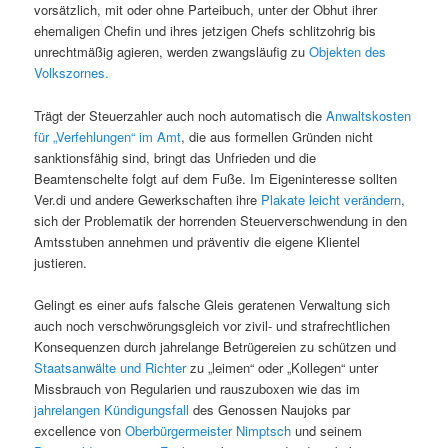
vorsätzlich, mit oder ohne Parteibuch, unter der Obhut ihrer
ehemaligen Chefin und ihres jetzigen Chefs schlitzohrig bis
unrechtmäßig agieren, werden zwangsläufig zu
Objekten des
Volkszornes.
Trägt der Steuerzahler auch noch automatisch die
Anwaltskosten
für „Verfehlungen“ im Amt
, die aus formellen Gründen nicht
sanktionsfähig sind, bringt das Unfrieden und die
Beamtenschelte folgt auf dem Fuße. Im Eigeninteresse sollten
Ver.di und andere Gewerkschaften ihre
Plakate leicht verändern
,
sich der Problematik der horrenden Steuerverschwendung in den
Amtsstuben annehmen und präventiv die eigene Klientel
justieren.
Gelingt es einer aufs falsche Gleis geratenen Verwaltung sich
auch noch verschwörungsgleich vor zivil- und strafrechtlichen
Konsequenzen durch jahrelange Betrügereien zu schützen und
Staatsanwälte und Richter
zu „leimen“ oder „Kollegen“ unter
Missbrauch von Regularien und rauszuboxen wie das im
jahrelangen Kündigungsfall
des Genossen Naujoks par
excellence von
Oberbürgermeister Nimptsch
und seinem