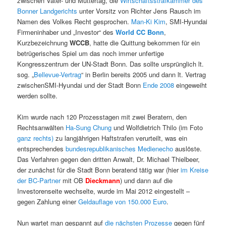
zwischen Vater- und Muttertag, die
Wirtschaftsstrafkammer des
Bonner Landgerichts
unter Vorsitz von Richter Jens Rausch im
Namen des Volkes Recht gesprochen.
Man-Ki Kim
, SMI-Hyundai
Firmeninhaber und „Investor“ des
World CC Bonn
,
Kurzbezeichnung
WCCB
, hatte die Quittung bekommen für ein
betrügerisches Spiel um das noch immer unfertige
Kongresszentrum der UN-Stadt Bonn. Das sollte ursprünglich lt.
sog. „
Bellevue-Vertrag
“ in Berlin bereits 2005 und dann lt. Vertrag
zwischenSMI-Hyundai und der Stadt Bonn
Ende 2008
eingeweiht
werden sollte.
Kim wurde nach 120 Prozesstagen mit zwei Beratern, den
Rechtsanwälten
Ha-Sung Chung
und Wolfdietrich Thilo (im Foto
ganz rechts)
zu langjährigen Haftstrafen verurteilt, was ein
entsprechendes
bundesrepublikanisches Medienecho
auslöste.
Das Verfahren gegen den dritten Anwalt, Dr. Michael Thielbeer,
der zunächst für die Stadt Bonn beratend tätig war (hier
im Kreise
der BC-Partner
mit OB
Dieckmann
) und dann auf die
Investorenseite wechselte, wurde im Mai 2012 eingestellt –
gegen Zahlung einer
Geldauflage von 150.000 Euro
.
Nun wartet man gespannt auf
die nächsten Prozesse
gegen fünf