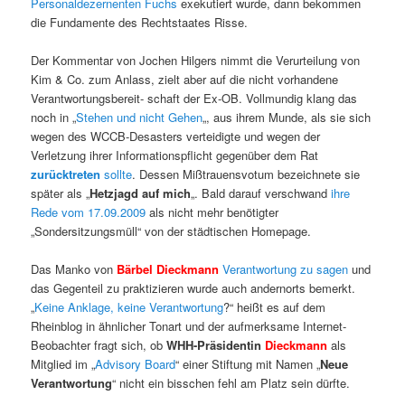
Personaldezernenten Fuchs
exekutiert wurde, dann bekommen
die Fundamente des Rechtstaates Risse.
Der Kommentar von Jochen Hilgers nimmt die Verurteilung von
Kim & Co. zum Anlass, zielt aber auf die nicht vorhandene
Verantwortungsbereit- schaft der Ex-OB. Vollmundig klang das
noch in „
Stehen und nicht Gehen
„, aus ihrem Munde, als sie sich
wegen des WCCB-Desasters verteidigte und wegen der
Verletzung ihrer Informationspflicht gegenüber dem Rat
zurücktreten
sollte
. Dessen Mißtrauensvotum bezeichnete sie
später als „
Hetzjagd auf mich
„. Bald darauf verschwand
ihre
Rede vom 17.09.2009
als nicht mehr benötigter
„Sondersitzungsmüll“ von der städtischen Homepage.
Das Manko von
Bärbel Dieckmann
Verantwortung zu sagen
und
das Gegenteil zu praktizieren wurde auch andernorts bemerkt.
„
Keine Anklage, keine Verantwortung
?“ heißt es auf dem
Rheinblog in ähnlicher Tonart und der aufmerksame Internet-
Beobachter fragt sich, ob
WHH-Präsidentin
Dieckmann
als
Mitglied im „
Advisory Board
“ einer Stiftung mit Namen „
Neue
Verantwortung
“ nicht ein bisschen fehl am Platz sein dürfte.