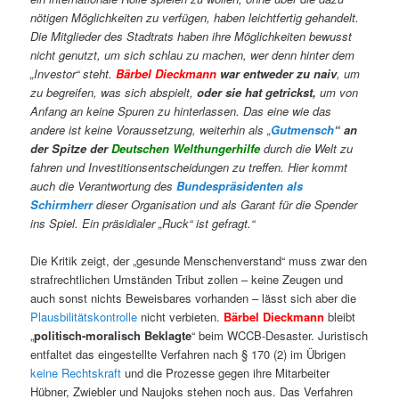
nötigen Möglichkeiten zu verfügen, haben leichtfertig gehandelt.
Die Mitglieder des Stadtrats haben ihre Möglichkeiten bewusst
nicht genutzt, um sich schlau zu machen, wer denn hinter dem
„Investor“ steht.
Bärbel Dieckmann
war entweder zu naiv
, um
zu begreifen, was sich abspielt,
oder sie hat getrickst,
um von
Anfang an keine Spuren zu hinterlassen. Das eine wie das
andere ist keine Voraussetzung, weiterhin als „
Gutmensch
“ an
der Spitze der
Deutschen Welthungerhilfe
durch die Welt zu
fahren und Investitionsentscheidungen zu treffen. Hier kommt
auch die Verantwortung des
Bundespräsidenten als
Schirmherr
dieser Organisation und als Garant für die Spender
ins Spiel. Ein präsidialer „Ruck“ ist gefragt.“
Die Kritik zeigt, der „gesunde Menschenverstand“ muss zwar den
strafrechtlichen Umständen Tribut zollen – keine Zeugen und
auch sonst nichts Beweisbares vorhanden – lässt sich aber die
Plausbilitätskontrolle
nicht verbieten.
Bärbel Dieckmann
bleibt
„
politisch-moralisch Beklagte
“ beim WCCB-Desaster. Juristisch
entfaltet das eingestellte Verfahren nach § 170 (2) im Übrigen
keine Rechtskraft
und die Prozesse gegen ihre Mitarbeiter
Hübner, Zwiebler und Naujoks stehen noch aus. Das Verfahren