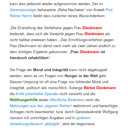
kann also jederzeit wieder aufgenommen werden. Der im
Generalanzeiger
behauptete „Reha-Nachweis“ von Anwalt
Prof.
Rainer Hamm
bleibt also zunächst reines Wunschdenken:
„
Die Einstellung des Verfahrens gegen Frau
Dieckmann
bedeutet, dass sich die Vorwürfe gegen Frau
Dieckmann
als
nicht haltbar erwiesen haben…Das Ermittlungsverfahren gegen
Frau Dieckmann ist damit nach mehr als zwei Jahren endlich zu
dem richtigen Ergebnis gekommen. „
Frau
Dieckmann
ist
hierdurch rehabilitiert
.“
Die Frage der
Moral und Integrität
kann nicht abgekoppelt
werden, wenn es um Fragen von
Hunger in der Welt
geht.
Dessen Ursprung ist oft eine Frage von fehlender Moral und
Integrität, politisch wie menschlich. Solange
Bärbel Dieckmann
die
Kritik potentieller Spender
nicht versteht und die
Welthungerhilfe
weder
öffentliche Bedenken
noch die
Mahnungen aus den „eigenen Reihen
“ wahrnimmt und berechtigte
Anfragen nicht beantwortet, bzw. durch Generalsekretär Wolfgang
Jamann mit unrichtigen Angaben und in
geübtem
Verwaltungsdeutsch „abbügelt“
, wird der begonnene