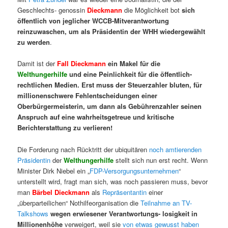
Geschlechts- genossin
Dieckmann
die Möglichkeit bot
sich
öffentlich von jeglicher WCCB-Mitverantwortung
reinzuwaschen,
um als Präsidentin der WHH wiedergewählt
zu werden
.
Damit ist der
Fall Dieckmann
ein Makel für die
Welthungerhilfe
und eine Peinlichkeit für die öffentlich-
rechtlichen Medien. Erst muss der Steuerzahler bluten, für
millionenschwere Fehlentscheidungen einer
Oberbürgermeisterin, um dann als Gebührenzahler seinen
Anspruch auf eine wahrheitsgetreue und kritische
Berichterstattung zu verlieren!
Die Forderung nach Rücktritt der ubiquitären
noch amtierenden
Präsidentin
der
Welthungerhilfe
stellt sich nun erst recht. Wenn
Minister Dirk Niebel ein „
FDP-Versorgungsunternehmen
“
unterstellt wird, fragt man sich, was noch passieren muss, bevor
man
Bärbel Dieckmann
als
Repräsentantin
einer
„überparteilichen“ Nothilfeorganisation die
Teilnahme an TV-
Talkshows
wegen erwiesener Verantwortungs- losigkeit in
Millionenhöhe
verweigert, weil sie
von etwas gewusst haben