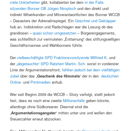
viele Unklarheiten
gibt, kollabierten bei dem
in der Falle
sitzenden Bonner OB Jürgen Nimptsch
und den direkt und
indirekt Mitwirkenden und Mitverantwortlichen des Bonner WCCB
– Desasters der Adrenalinspiegel. Ein
Geschrei und Geklapper
hub an, Indiskretion und Radschlagen war die Losung ob des
grandiosen –
quasi schon umgesetzten
– Bürgerengagements,
was schließlich zur vermuteten „Enttarnung“ des stiftungswilligen
Geschäftsmannes und Wahlbonners führte.
Der
vielbeschäftigte SPD Fraktionsvorsitzende Wilfried K
. und
der „
abgetauchte“ SPD Ratsherr Martin. Sch.
sonst in vorderster
Linie der Argumentationsfront,
fehlten jedoch bei dem vielfältigen
Jubel
über das „
Geschenk des Himmels
“ der in den
deutschen
Online-
und
Printmedien
anhub.
Wer seit Beginn 2009 die WCCB – Story verfolgt, stellt jedoch
fest, dass es noch eine zweite
Millionenfalle
geben könnte,
allerdings ohne Südkoreaner. Diesmal sind die
„
Argumentationsgangster
“ mitten unter uns und wollen den
Steuerzahler erneut abzocken.