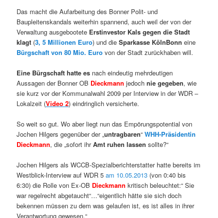
Das macht die Aufarbeitung des Bonner Polit- und
Baupleitenskandals weiterhin spannend, auch weil der von der
Verwaltung ausgebootete
Erstinvestor Kals gegen die Stadt
klagt
(
3, 5 Millionen Euro
) und die
Sparkasse KölnBonn
eine
Bürgschaft von 80 Mio. Euro
von der Stadt zurückhaben will.
Eine Bürgschaft hatte es
nach eindeutig mehrdeutigen
Aussagen der Bonner OB
Dieckmann
jedoch
nie gegeben
, wie
sie kurz vor der Kommunalwahl 2009 per Interview in der WDR –
Lokalzeit (
Video 2
) eindringlich versicherte.
So weit so gut. Wo aber liegt nun das Empörungspotential von
Jochen Hilgers gegenüber der „
untragbaren
“
WHH-Präsidentin
Dieckmann
, die „sofort ihr
Amt ruhen lassen
sollte?“
Jochen Hilgers als WCCB-Spezialberichterstatter hatte bereits im
Westblick-Interview auf WDR 5
am 10.05.2013
(von 0:40 bis
6:30) die Rolle von Ex-OB
Dieckmann
kritisch beleuchtet:“ Sie
war regelrecht abgetaucht“…“eigentlich hätte sie sich doch
bekennen müssen zu dem was gelaufen ist, es ist alles in ihrer
Verantwortung gewesen.“