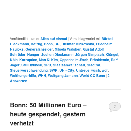
Veröffentlicht unter
Alles auf einmal
|
Verschlagwortet mit
Bärbel
Dieckmann
,
Betrug
,
Bonn
,
BR
,
Dietmar Binkowska
,
Friedhelm
Naujoks
,
Generalanzeiger
,
Gilsela Walsken
,
Gustaf Adolf
Schröder
,
Hunger
,
Jochen Dieckmann
,
Jürgen Nimptsch
,
Klüngel
,
Köln
,
Korruption
,
Man Ki Kim
,
Oppenheim-Esch
,
Präsidentin
,
Ralf
Jäger
,
SMI Hyundai
,
SPD
,
Staatsanwaltschaft
,
Stadtrat
,
Steuerverschwendung
,
SWR
,
UN - City
,
Untreue
,
wccb
,
wdr
,
Welthungerhilfe
,
WHH
,
Wolfgang Jamann
,
World CC Bonn
|
2
Antworten
Bonn: 50 Millionen Euro –
7
heute gespendet, gestern
verheizt