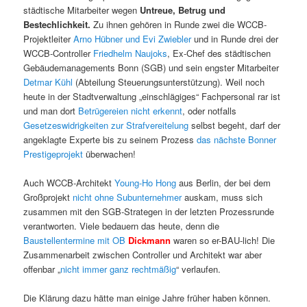
städtische Mitarbeiter wegen
Untreue, Betrug und
Bestechlichkeit.
Zu ihnen gehören in Runde zwei die WCCB-
Projektleiter
Arno Hübner und Evi Zwiebler
und in Runde drei der
WCCB-Controller
Friedhelm Naujoks
, Ex-Chef des städtischen
Gebäudemanagements Bonn (SGB) und sein engster Mitarbeiter
Detmar Kühl
(Abteilung Steuerungsunterstützung). Weil noch
heute in der Stadtverwaltung „einschlägiges“ Fachpersonal rar ist
und man dort
Betrügereien nicht erkennt
, oder notfalls
Gesetzeswidrigkeiten zur Strafvereitelung
selbst begeht, darf der
angeklagte Experte bis zu seinem Prozess
das nächste Bonner
Prestigeprojekt
überwachen!
Auch WCCB-Architekt
Young-Ho Hong
aus Berlin, der bei dem
Großprojekt
nicht ohne Subunternehmer
auskam, muss sich
zusammen mit den SGB-Strategen in der letzten Prozessrunde
verantworten. Viele bedauern das heute, denn die
Baustellentermine mit OB
Dickmann
waren so er-BAU-lich! Die
Zusammenarbeit zwischen Controller und Architekt war aber
offenbar „
nicht immer ganz rechtmäßig
“ verlaufen.
Die Klärung dazu hätte man einige Jahre früher haben können.