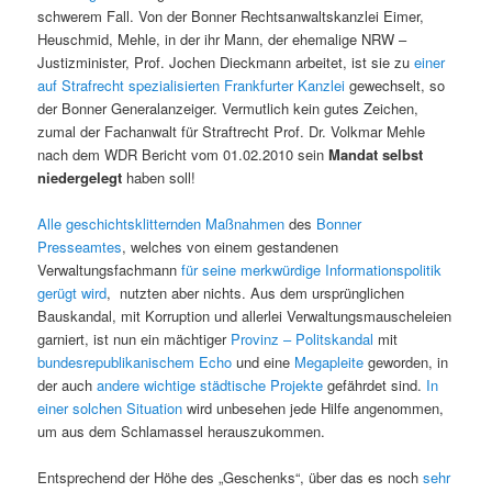
schwerem Fall. Von der Bonner Rechtsanwaltskanzlei Eimer,
Heuschmid, Mehle, in der ihr Mann, der ehemalige NRW –
Justizminister, Prof. Jochen Dieckmann arbeitet, ist sie zu
einer
auf Strafrecht spezialisierten Frankfurter Kanzlei
gewechselt, so
der Bonner Generalanzeiger. Vermutlich kein gutes Zeichen,
zumal der Fachanwalt für Straftrecht Prof. Dr. Volkmar Mehle
nach dem WDR Bericht vom 01.02.2010 sein
Mandat selbst
niedergelegt
haben soll!
Alle geschichtsklitternden Maßnahmen
des
Bonner
Presseamtes
, welches von einem gestandenen
Verwaltungsfachmann
für seine merkwürdige Informationspolitik
gerügt wird
, nutzten aber nichts. Aus dem ursprünglichen
Bauskandal, mit Korruption und allerlei Verwaltungsmauscheleien
garniert, ist nun ein mächtiger
Provinz – Politskandal
mit
bundesrepublikanischem Echo
und eine
Megapleite
geworden, in
der auch
andere wichtige städtische Projekte
gefährdet sind.
In
einer solchen Situation
wird unbesehen jede Hilfe angenommen,
um aus dem Schlamassel herauszukommen.
Entsprechend der Höhe des „Geschenks“, über das es noch
sehr