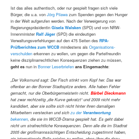
Ist das alles authentisch, oder nur gespielt fragen sich viele
Bürger, die u.a. von
Jörg Pilawa
zum Spenden gegen den Hunger
in der Welt aufgerufen werden. Nach der Verweigerung von
Regierungspräsidentin
Gisela Walsken
(SPD) und von NRW-
Innenminister
Ralf Jäger
(SPD) die eindeutigen
Verwaltungsverfehlungen auf den 475 Seiten des
RPA-
Prüfberichtes zum WCCB
mindestens als
Organisations-
verschulden
erkennen zu wollen, um gegen die Parteifreundin
keine disziplinarrechtlichen Konsequenzen ziehen zu müssen,
geht es
nun in
Bonner Leserbriefen
ans Eingemachte
:
„Der Volksmund sagt: Der Fisch stinkt vom Kopf her. Das war
offenbar an der Bonner Stadtspitze anders. Alle haben Fehler
gemacht, nur die Oberbürgermeisterin nicht.
Bärbel Dieckmann
hat zwar rechtzeitig „die Kurve gekratzt“ und 2009 nicht mehr
kandidiert, aber sie sollte sich nicht hinter ihren damaligen
Mitarbeitern verstecken und sich
zu der
Verantwortung
bekennen
, die sie im WCCB-Drama gespielt hat. Es geht dabei
nicht um strafrechtliche Konsequenzen. Denn alle die im Stadtrat
2005 der großmannssüchtigen Entscheidung zugestimmt haben,
ein internationale Rolle spielen zu wollen, ohne über die dazu