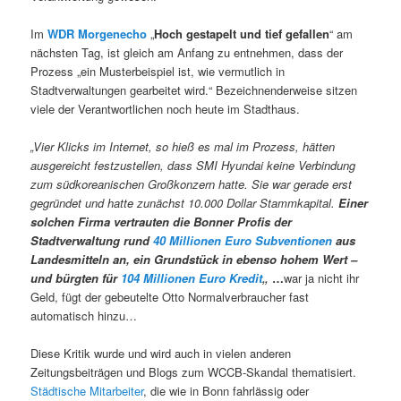
Im
WDR Morgenecho
„
Hoch gestapelt und tief gefallen
“ am
nächsten Tag, ist gleich am Anfang zu entnehmen, dass der
Prozess „ein Musterbeispiel ist, wie vermutlich in
Stadtverwaltungen gearbeitet wird.“ Bezeichnenderweise sitzen
viele der Verantwortlichen noch heute im Stadthaus.
„Vier Klicks im Internet, so hieß es mal im Prozess, hätten
ausgereicht festzustellen, dass SMI Hyundai keine Verbindung
zum südkoreanischen Großkonzern hatte. Sie war gerade erst
gegründet und hatte zunächst 10.000 Dollar Stammkapital.
Einer
solchen Firma vertrauten die Bonner Profis der
Stadtverwaltung rund
40 Millionen Euro Subventionen
aus
Landesmitteln an, ein Grundstück in ebenso hohem Wert –
und bürgten für
104 Millionen Euro Kredit
„
…
war ja nicht ihr
Geld, fügt der gebeutelte Otto Normalverbraucher fast
automatisch hinzu…
Diese Kritik wurde und wird auch in vielen anderen
Zeitungsbeiträgen und Blogs zum WCCB-Skandal thematisiert.
Städtische Mitarbeiter
, die wie in Bonn fahrlässig oder