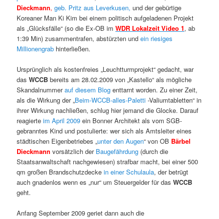
Dieckmann
,
geb. Pritz aus Leverkusen,
und der gebürtige
Koreaner Man Ki Kim bei einem politisch aufgeladenen Projekt
als „Glücksfälle“ (so die Ex-OB im
WDR Lokalzeit Video 1
, ab
1:39 Min) zusammentrafen, abstürzten und
ein riesiges
Millionengrab
hinterließen.
Ursprünglich als kostenfreies „Leuchtturmprojekt“ gedacht, war
das
WCCB
bereits am 28.02.2009 von „Kastello“ als mögliche
Skandalnummer
auf diesem Blog
enttarnt worden. Zu einer Zeit,
als die Wirkung der „
Beim-WCCB-alles-Paletti
-Valiumtabletten“ in
ihrer Wirkung nachließen, schlug hier jemand die Glocke. Darauf
reagierte
im April 2009
ein Bonner Architekt als vom SGB-
gebranntes Kind und postulierte: wer sich als Amtsleiter eines
städtischen Eigenbetriebes „
unter den Augen
“ von OB
Bärbel
Dieckmann
vorsätzlich der
Baugefährdung
(durch die
Staatsanwaltschaft nachgewiesen) strafbar macht, bei einer 500
qm großen Brandschutzdecke
in einer Schulaula
, der betrügt
auch gnadenlos wenn es „nur“ um Steuergelder für das
WCCB
geht.
Anfang September 2009 geriet dann auch die