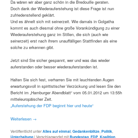
Da wären wir aber ganz schön in die Bredouille geraten.
Doch dank der Wiederauferstehung ist diese Frage ist nun
zufriedenstellend geklärt.
Und es ähnelt sich mit seinerzeit. Wie damals in Golgatha
kommt es auch diesmal ohne große Vorankündigung zu einer
Wiederauferstehung ganz im Stillen, die sich (auch wie
seinerzeit) erst nach ihrem unauffälligen Stattfinden als eine
solche zu erkennen gibt.
Jetzt sind Sie sicher gespannt, wer und was das wieder
auferstanden oder besser wiederauferstanden ist.
Halten Sie sich fest, verharren Sie mit leuchtenden Augen
erwartungsvoll in spiritistischer Verzückung und lesen Sie den
Bericht im „Hamburger Abendblatt“ vom 05.01.2012 um 13:55h
mitteleuropäischer Zeit.
„Auferstehung der FDP beginnt hier und heute“
Weiterlesen
→
Veröffentlicht unter
Alles auf einmal
,
Gedankenblitze
,
Politik
,
Unterhaltung
|
Verschlagwortet mit
Bundestag
,
FDP
,
Koalition
,