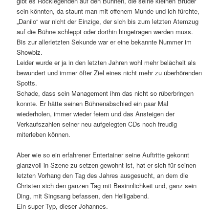
gibt es Rocklegenden auf den Bühnen, die seine kleinen Brüder
sein könnten, da staunt man mit offenem Munde und ich fürchte,
„Danilo“ war nicht der Einzige, der sich bis zum letzten Atemzug
auf die Bühne schleppt oder dorthin hingetragen werden muss.
Bis zur allerletzten Sekunde war er eine bekannte Nummer im
Showbiz.
Leider wurde er ja in den letzten Jahren wohl mehr belächelt als
bewundert und immer öfter Ziel eines nicht mehr zu überhörenden
Spotts.
Schade, dass sein Management ihm das nicht so rüberbringen
konnte. Er hätte seinen Bühnenabschied ein paar Mal
wiederholen, immer wieder feiern und das Ansteigen der
Verkaufszahlen seiner neu aufgelegten CDs noch freudig
miterleben können.
Aber wie so ein erfahrener Entertainer seine Auftritte gekonnt
glanzvoll in Szene zu setzen gewohnt ist, hat er sich für seinen
letzten Vorhang den Tag des Jahres ausgesucht, an dem die
Christen sich den ganzen Tag mit Besinnlichkeit und, ganz sein
Ding, mit Singsang befassen, den Heiligabend.
Ein super Typ, dieser Johannes.