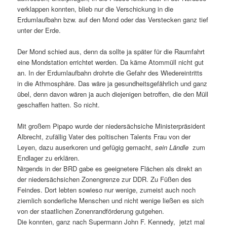
verklappen konnten, blieb nur die Verschickung in die
Erdumlaufbahn bzw. auf den Mond oder das Verstecken ganz tief
unter der Erde.
Der Mond schied aus, denn da sollte ja später für die Raumfahrt
eine Mondstation errichtet werden. Da käme Atommüll nicht gut
an. In der Erdumlaufbahn drohrte die Gefahr des Wiedereintritts
in die Athmosphäre. Das wäre ja gesundheitsgefährlich und ganz
übel, denn davon wären ja auch diejenigen betroffen, die den Müll
geschaffen hatten. So nicht.
Mit großem Pipapo wurde der niedersächsiche Ministerpräsident
Albrecht, zufällig Vater des poltischen Talents Frau von der
Leyen, dazu auserkoren und gefügig gemacht,
sein Ländle
zum
Endlager zu erklären.
Nirgends in der BRD gabe es geeignetere Flächen als direkt an
der niedersächsichen Zonengrenze zur DDR. Zu Füßen des
Feindes. Dort lebten sowieso nur wenige, zumeist auch noch
ziemlich sonderliche Menschen und nicht wenige ließen es sich
von der staatlichen Zonenrandförderung gutgehen.
Die konnten, ganz nach Supermann John F. Kennedy, jetzt mal