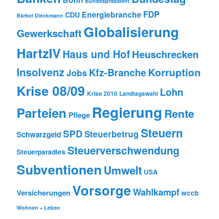
Bundespräsident
FDP
Energiebranche
CDU
Bärbel Dieckmann
Globalisierung
Gewerkschaft
HartzIV
Haus und Hof
Heuschrecken
Insolvenz
Korruption
Kfz-Branche
Jobs
Krise 08/09
Lohn
Krise 2010
Landtagswahl
Regierung
Parteien
Rente
Pflege
Steuern
SPD
Steuerbetrug
Schwarzgeld
Steuerverschwendung
Steuerparadies
Subventionen
Umwelt
USA
Vorsorge
Wahlkampf
Versicherungen
wccb
Wohnen + Leben