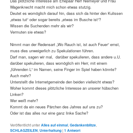
Das plötzliche Interesse am Ehepaar Herr Niemeyer und Frau
Wagenknecht macht mich schon etwas stutzig.
Deutet es womöglich darauf hin, dass sich da hinter den Kulissen
„etwas tut“ oder sogar bereits „etwas im Busche ist“?
Wissen die Suchenden mehr als wir?
Vermuten sie etwas?
Nimmt man der Redensart „Wo Rauch ist, ist auch Feuer“ ernst,
muss dies unweigerlich zu Spekulationen führen.
Darf man, sagen wir mal, darüber spekulieren, dass andere u.U.
darüber spekulieren, dass womöglich ein Herr, mit einem
„führenden L“ im Namen, seine Finger im Spiel haben könnte?
Auch mehr?
Unterstellt die Internetgemeinde den beiden vielleicht etwas?
Woher kommt dieses plötzliche Interesse an unserer hübschen
Linken?
Wer weiß mehr?
Kommt da ein neues Pärchen des Jahres auf uns zu?
Oder ist das alles nur eine ganz linke Sache?
Veröffentlicht unter
Alles auf einmal
,
Gedankenblitze
,
SCHLAGZEILEN
,
Unterhaltung
|
1
Antwort