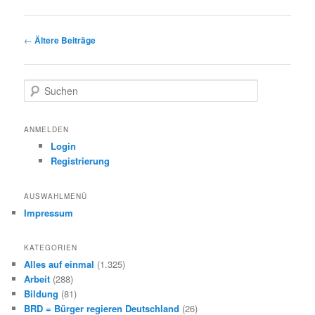
Beitragsnavigation
←
Ältere Beiträge
S
u
c
h
ANMELDEN
e
Login
n
Registrierung
AUSWAHLMENÜ
Impressum
KATEGORIEN
Alles auf einmal
(1.325)
Arbeit
(288)
Bildung
(81)
BRD = Bürger regieren Deutschland
(26)