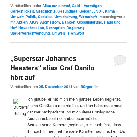
Veröffentlicht unter
Alles auf einmal
,
Geld + Vermögen
,
Gerechtigkeit
,
Geschichte
,
Gesundheit
,
Golden50/60+
,
Klima +
Umwelt
,
Politik
,
Soziales
,
Unterhaltung
,
Wirtschaft
|
Verschlagwortet
mit
Aktien
,
AKW
,
Atomstrom
,
Banken
,
Globalisierung
,
Haus und
Hof
,
Heuschrecken
,
Korruption
,
Regierung
,
Steuerverschwendung
,
Umwelt
|
1
Antwort
„Superstar Johannes
Heesters“ alias Graf Danilo
hört auf
Veröffentlicht am
25. Dezember 2011
von
Bürger / in
Ich glaube, er hat mich mein ganzes Leben begleitet,
meine Großtante mochte ihn, und ich habe manchmal
darüber nachgedacht, ob mich dieses biologische
Ausnahmetalent noch überleben würde.
Seit ich seine Karriere „begleite“, stelle ich fest, dass
ihn auch immer mehr andere Künstler nachmachen. Da