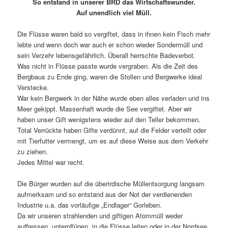
So entstand in unserer BRD das Wirtschaftswunder.
Auf unendlich viel Müll.
Die Flüsse waren bald so vergiftet, dass in ihnen kein Fisch mehr
lebte und wenn doch war auch er schon wieder Sondermüll und
sein Verzehr lebensgefährlich. Überall herrschte Badeverbot.
Was nicht in Flüsse passte wurde vergraben. Als die Zeit des
Bergbaus zu Ende ging, waren die Stollen und Bergwerke ideal
Verstecke.
War kein Bergwerk in der Nähe wurde eben alles verladen und ins
Meer gekippt. Massenhaft wurde die See vergiftet. Aber wir
haben unser Gift wenigstens wieder auf den Teller bekommen.
Total Verrückte haben Gifte verdünnt, auf die Felder verteilt oder
mit Tierfutter vermengt, um es auf diese Weise aus dem Verkehr
zu ziehen.
Jedes Mittel war recht.
Die Bürger wurden auf die überirdische Müllentsorgung langsam
aufmerksam und so entstand aus der Not der verdienenden
Industrie u.a. das vorläufige „Endlager“ Gorleben.
Da wir unseren strahlenden und giftigen Atommüll weder
auffressen, unterpflügen, in die Flüsse leiten oder in der Nordsee