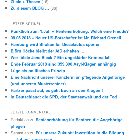
Zitate + Thesen
(18)
Zu diesem BLOG …
(36)
LETZTE ARTIKEL
Pünktlich zum 1.Juli = Rentenerhöhung. Welch eine Freude?
08.05.2018 – Neuer US-Botschafter ist Mr. Richard Grenell
Hamburg wird Straßen für Dieselautos sperren
Björn Höcke bleibt der AfD erhalten ….
Wer tötete Jens Bleck ? Ein ungeklärter Kriminalfall
Ende Februar 2018 sind 359.390 Asyl-Klagen anhängig
Lüge als politisches Prinzip
Eine Nachricht unserer Kanzlerin an pflegende Angehörige
(und unseren Musterrentner)
Hartzer passt auf, es geht Euch an den Kragen !
In Deutschland: die SPD, der Staatsanwalt und der Tod
LETZTE KOMMENTARE
Redaktion
zu
Rentenerhöhung für Rentner, die Angehörige
pflegen
Sebastian
zu
Für unsere Zukunft! Investition in die Bildung
…. tut not, muss sein ….