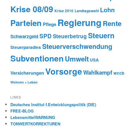
Krise 08/09
Lohn
Krise 2010
Landtagswahl
Regierung
Parteien
Rente
Pflege
Steuern
SPD
Steuerbetrug
Schwarzgeld
Steuerverschwendung
Steuerparadies
Subventionen
Umwelt
USA
Vorsorge
Wahlkampf
Versicherungen
wccb
Wohnen + Leben
LINKS
Deutsches Institut f.Entwicklungspolitik (DIE)
FREE-BLOG
LebensmittelWARNUNG
TONWERTKORREKTUREN