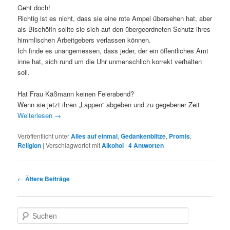
Geht doch!
Richtig ist es nicht, dass sie eine rote Ampel übersehen hat, aber
als Bischöfin sollte sie sich auf den übergeordneten Schutz ihres
himmlischen Arbeitgebers verlassen können.
Ich finde es unangemessen, dass jeder, der ein öffentliches Amt
inne hat, sich rund um die Uhr unmenschlich korrekt verhalten
soll.
Hat Frau Käßmann keinen Feierabend?
Wenn sie jetzt ihren „Lappen“ abgeben und zu gegebener Zeit
Weiterlesen
→
Veröffentlicht unter
Alles auf einmal
,
Gedankenblitze
,
Promis
,
Religion
|
Verschlagwortet mit
Alkohol
|
4
Antworten
Beitragsnavigation
←
Ältere Beiträge
S
u