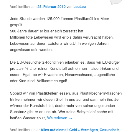
Veröffentlicht am
25. Februar 2010
von
LouLou
Jede Stunde werden 125.000 Tonnen Plastikmüll ins Meer
gespült.
500 Jahre dauert er bis er sich zersetzt hat.
Millionen tote Lebewesen wird er bis dahin verursacht haben.
Lebewesen auf deren Existenz wir u.U. in wenigen Jahren
angewiesen sein werden.
Die EU-Gesundheits-Richtlinien erlauben es, dass wir EU-Bürger
pro Jahr ½ Liter reinen Kunststoff aufnehmen – also trinken und
essen. Egal, ob wir Erwachsen, Heranwachsend, Jugendliche
oder Kind sind. Vollkommen egal!
Sobald wir von Plastiktellern essen, aus Plastikbechern/-flaschen
trinken nehmen wir diesen Stoff in uns auf und sammeln ihn. Je
wärmer der Kunststoff ist, desto mehr von seiner ungesunden
Substanz gibt er an uns ab. Wer seine Babymilchflasche mit
heißen Wasser spült,
Weiterlesen
→
Veröffentlicht unter
Alles auf einmal
,
Geld + Vermögen
,
Gesundheit
,