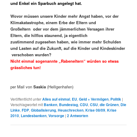
und Enkel ein Sparbuch angelegt hat.
Wovor müssen unsere Kinder mehr Angst haben, vor der
Klimakatastrophe, einem Erbe der Eltern und
Großeltern oder vor dem jämmerlichen Versagen ihrer
Eltern, die hilflos staunend, ja eigentlich
zustimmend zugesehen haben, wie immer mehr Schulden
und Lasten auf die Zukunft, auf die Kinder und Kindeskinder
verschoben wurden?
Nicht einmal sogenannte „Rabeneltern“ würden so etwas
grässliches tun!
per Mail von
Saskia
(Heiligenhafen)
Veröffentlicht unter
Alles auf einmal
,
EU
,
Geld + Vermögen
,
Politik
|
Verschlagwortet mit
Banken
,
Bundestag
,
CDU
,
CSU
,
die Grünen
,
Die
Linke
,
FDP
,
Globalisierung
,
Heuschrecken
,
Krise 08/09
,
Krise
2010
,
Landesbanken
,
Vorsorge
|
2
Antworten