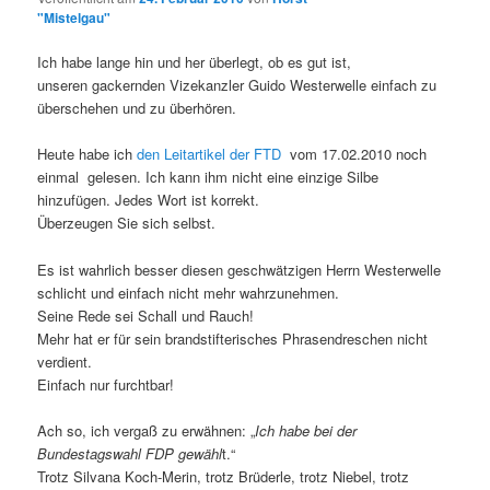
"Mistelgau"
Ich habe lange hin und her überlegt, ob es gut ist,
unseren gackernden Vizekanzler Guido Westerwelle einfach zu
überschehen und zu überhören.
Heute habe ich
den Leitartikel der FTD
vom 17.02.2010 noch
einmal gelesen. Ich kann ihm nicht eine einzige Silbe
hinzufügen. Jedes Wort ist korrekt.
Überzeugen Sie sich selbst.
Es ist wahrlich besser diesen geschwätzigen Herrn Westerwelle
schlicht und einfach nicht mehr wahrzunehmen.
Seine Rede sei Schall und Rauch!
Mehr hat er für sein brandstifterisches Phrasendreschen nicht
verdient.
Einfach nur furchtbar!
Ach so, ich vergaß zu erwähnen: „
Ich habe bei der
Bundestagswahl FDP gewähl
t.“
Trotz Silvana Koch-Merin, trotz Brüderle, trotz Niebel, trotz