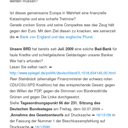
werden müssen?
Ist dieses gemeinsame Europa in Wahrheit eine finanzielle
Katastrophe und eine scharfe Tretmine?
Gerade zocken Soros und seine Compadres was das Zeug hält
gegen den Euro. Mit dem Ziel diesen zu knacken, wie seinerzeit
die ➡
Bank von England und das englische Pfund
.
Unsere BRD
hat bereits seit
Juli 2009
eine solche
Bad-Bank
für
faule Kredite und schiefgelaufene Geldanlagen unserer Banker.
Wer hat’s erfunden?
Lesen Sie selbst nach: ➡
http://www.spiegel.de/politik/deutschland/0,1518,634145,00.html
Peer Steinbrück
(ehemaliger Finanzminister der schwarz-roten
CDU/CSU-SPD Koalition) hat das entsprechende Gesetz gegen
den Willen der FDP, gegen die Stimmen von Bündnis90/die
Grünen und gegen Die Linke durchgesetzt.
Siehe
Tagesordnungspunkt 66 der 231. Sitzung des
Deutschen Bundestages
am Freitag, dem 03.07.2009 =
„
Annahme des Gesetzentwurfs
auf Drucksache ➡
16/13156
in
der Fassung der Nummer 1 der Beschlussempfehlung auf
Drucksache ➡
16/13590
.