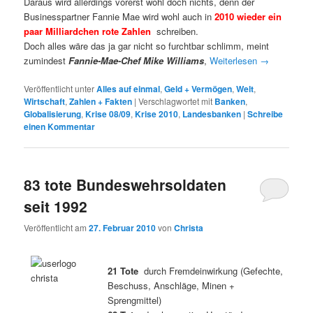
Daraus wird allerdings vorerst wohl doch nichts, denn der
Businesspartner Fannie Mae wird wohl auch in
2010
wieder ein
paar Milliardchen rote Zahlen
schreiben.
Doch alles wäre das ja gar nicht so furchtbar schlimm, meint
zumindest
Fannie-Mae-Chef Mike Williams
,
Weiterlesen
→
Veröffentlicht unter
Alles auf einmal
,
Geld + Vermögen
,
Welt
,
Wirtschaft
,
Zahlen + Fakten
|
Verschlagwortet mit
Banken
,
Globalisierung
,
Krise 08/09
,
Krise 2010
,
Landesbanken
|
Schreibe
einen Kommentar
83 tote Bundeswehrsoldaten
seit 1992
Veröffentlicht am
27. Februar 2010
von
Christa
21 Tote
durch Fremdeinwirkung (Gefechte,
Beschuss, Anschläge, Minen +
Sprengmittel)