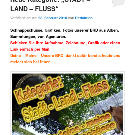
LAND – FLUSS“
Veröffentlicht am
28. Februar 2010
von
Redaktion
Schnappschüsse, Grafiken, Fotos unserer BRD aus Alben,
Sammlungen, von Agenturen.
Schicken Sie Ihre Aufnahme, Zeichnung, Grafik oder einen
Link einfach per Mail.
Deine – Meine – Unsere BRD dankt dafür bereits heute und
meldet sich bei Ihnen.