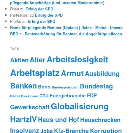
pflegende Angehörige (und unseren Musterrentner)
Rosa
zu
Erfolg der SPD
Parteiloser
zu
Erfolg der SPD
Piefke
zu
Erfolg der SPD
Rente für pflegende Rentner (Update) | Deine - Meine - Unsere
BRD
zu
Rentenerhöhung für Rentner, die Angehörige pflegen
TAGS
Arbeitslosigkeit
Alter
Aktien
Arbeitsplatz
Armut
Ausbildung
Banken
Bundestag
Bonn
Bundespräsident
FDP
Energiebranche
CDU
Bärbel Dieckmann
Globalisierung
Gewerkschaft
HartzIV
Haus und Hof
Heuschrecken
Insolvenz
Korruption
Kfz-Branche
Jobs