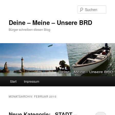
Zum
Zum
primären
sekundären
Such
Inhalt
Inhalt
springen
springen
Deine – Meine – Unsere BRD
Bürger schreiben diesen Blog
Hauptmenü
Start
Impressum
MONATSARCHIV:
FEBRUAR 2010
Neue Kategorie: „STADT –