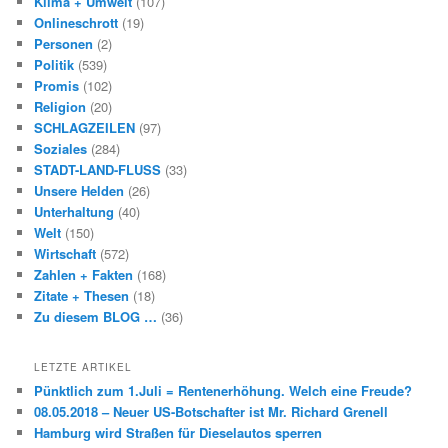
Klima + Umwelt
(107)
Onlineschrott
(19)
Personen
(2)
Politik
(539)
Promis
(102)
Religion
(20)
SCHLAGZEILEN
(97)
Soziales
(284)
STADT-LAND-FLUSS
(33)
Unsere Helden
(26)
Unterhaltung
(40)
Welt
(150)
Wirtschaft
(572)
Zahlen + Fakten
(168)
Zitate + Thesen
(18)
Zu diesem BLOG …
(36)
LETZTE ARTIKEL
Pünktlich zum 1.Juli = Rentenerhöhung. Welch eine Freude?
08.05.2018 – Neuer US-Botschafter ist Mr. Richard Grenell
Hamburg wird Straßen für Dieselautos sperren