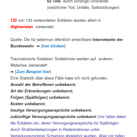
62 Tote
durch sonstige Umstände
(natürlicher Tod, Unfälle, Selbsttötungen)
132
von 133 verwundeten Soldaten wurden allein in
Afghanistan
verwundet.
Quelle: Die für jederman öffentlich erreichbare
Internetseite der
Bundeswehr
➡ [
hier klicken
]
Traumatisierte Soldaten/ Soldatinnen werden auf anderen
Websites „behandelt“.
➡ [
Zum Beispiel hier
]
Eine Statistik über diese Fälle habe ich nicht gefunden.
Anzahl der Betroffenen unbekannt,
Art der Erkrankungen unbekannt,
Folgen (Spätfolgen) unbekannt,
Kosten unbekannt,
heutige Versorgungsansprüche unbekannt,
zukünftige Versorgungsansprüche unbekann
t (
mir fallen dabei
die Soldaten ein, deren Versorgungsansprüche für Spätfolgen
durch Strahlenbelastungen in Radarstationen unter
Verteidungsminister Scharping abgelehnt wurden. Aber mir fallen