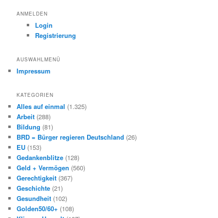
c
h
ANMELDEN
e
Login
n
Registrierung
AUSWAHLMENÜ
Impressum
KATEGORIEN
Alles auf einmal
(1.325)
Arbeit
(288)
Bildung
(81)
BRD = Bürger regieren Deutschland
(26)
EU
(153)
Gedankenblitze
(128)
Geld + Vermögen
(560)
Gerechtigkeit
(367)
Geschichte
(21)
Gesundheit
(102)
Golden50/60+
(108)