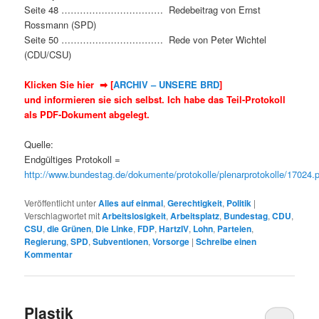
Seite 48 …………………………… Redebeitrag von Ernst
Rossmann (SPD)
Seite 50 …………………………… Rede von Peter Wichtel
(CDU/CSU)
Klicken Sie hier ➡
[
ARCHIV – UNSERE BRD
]
und informieren sie sich selbst. Ich habe das Teil-Protokoll
als PDF-Dokument abgelegt.
Quelle:
Endgültiges Protokoll =
http://www.bundestag.de/dokumente/protokolle/plenarprotokolle/17024.
Veröffentlicht unter
Alles auf einmal
,
Gerechtigkeit
,
Politik
|
Verschlagwortet mit
Arbeitslosigkeit
,
Arbeitsplatz
,
Bundestag
,
CDU
,
CSU
,
die Grünen
,
Die Linke
,
FDP
,
HartzIV
,
Lohn
,
Parteien
,
Regierung
,
SPD
,
Subventionen
,
Vorsorge
|
Schreibe einen
Kommentar
Plastik