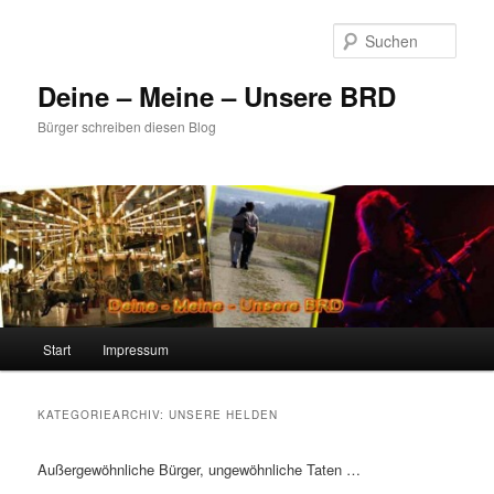
Zum
Zum
primären
sekundären
Such
Inhalt
Inhalt
springen
springen
Deine – Meine – Unsere BRD
Bürger schreiben diesen Blog
Hauptmenü
Start
Impressum
KATEGORIEARCHIV:
UNSERE HELDEN
Außergewöhnliche Bürger, ungewöhnliche Taten …