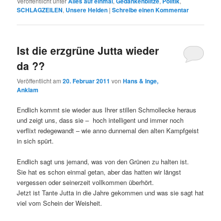
Veröffentlicht unter
Alles auf einmal
,
Gedankenblitze
,
Politik
,
SCHLAGZEILEN
,
Unsere Helden
|
Schreibe einen Kommentar
Ist die erzgrüne Jutta wieder
da ??
Veröffentlicht am
20. Februar 2011
von
Hans & Inge,
Anklam
Endlich kommt sie wieder aus Ihrer stillen Schmollecke heraus
und zeigt uns, dass sie – hoch intelligent und immer noch
verflixt redegewandt – wie anno dunnemal den alten Kampfgeist
in sich spürt.
Endlich sagt uns jemand, was von den Grünen zu halten ist.
Sie hat es schon einmal getan, aber das hatten wir längst
vergessen oder seinerzeit vollkommen überhört.
Jetzt ist Tante Jutta in die Jahre gekommen und was sie sagt hat
viel vom Schein der Weisheit.