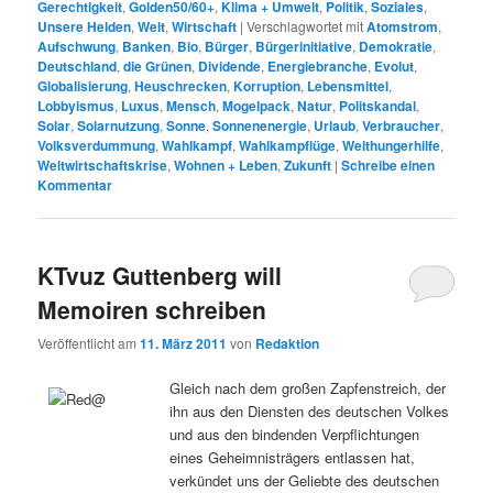
Gerechtigkeit
,
Golden50/60+
,
Klima + Umwelt
,
Politik
,
Soziales
,
Unsere Helden
,
Welt
,
Wirtschaft
|
Verschlagwortet mit
Atomstrom
,
Aufschwung
,
Banken
,
Bio
,
Bürger
,
Bürgerinitiative
,
Demokratie
,
Deutschland
,
die Grünen
,
Dividende
,
Energiebranche
,
Evolut
,
Globalisierung
,
Heuschrecken
,
Korruption
,
Lebensmittel
,
Lobbyismus
,
Luxus
,
Mensch
,
Mogelpack
,
Natur
,
Politskandal
,
Solar
,
Solarnutzung
,
Sonne
,
Sonnenenergie
,
Urlaub
,
Verbraucher
,
Volksverdummung
,
Wahlkampf
,
Wahlkampflüge
,
Welthungerhilfe
,
Weltwirtschaftskrise
,
Wohnen + Leben
,
Zukunft
|
Schreibe einen
Kommentar
KTvuz Guttenberg will
Memoiren schreiben
Veröffentlicht am
11. März 2011
von
Redaktion
Gleich nach dem großen Zapfenstreich, der
ihn aus den Diensten des deutschen Volkes
und aus den bindenden Verpflichtungen
eines Geheimnisträgers entlassen hat,
verkündet uns der Geliebte des deutschen