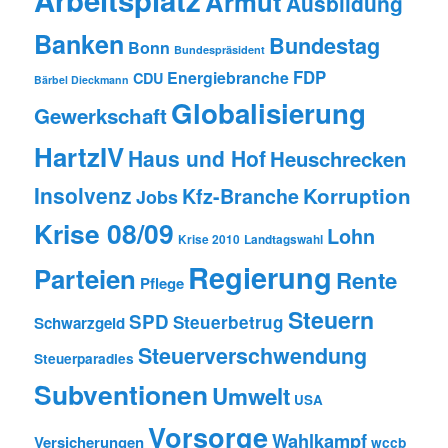
Armut
Ausbildung
Banken
Bundestag
Bonn
Bundespräsident
FDP
Energiebranche
CDU
Bärbel Dieckmann
Globalisierung
Gewerkschaft
HartzIV
Haus und Hof
Heuschrecken
Insolvenz
Korruption
Kfz-Branche
Jobs
Krise 08/09
Lohn
Krise 2010
Landtagswahl
Regierung
Parteien
Rente
Pflege
Steuern
SPD
Steuerbetrug
Schwarzgeld
Steuerverschwendung
Steuerparadies
Subventionen
Umwelt
USA
Vorsorge
Wahlkampf
Versicherungen
wccb