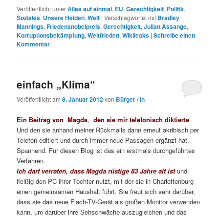
Veröffentlicht unter
Alles auf einmal
,
EU
,
Gerechtigkeit
,
Politik
,
Soziales
,
Unsere Helden
,
Welt
|
Verschlagwortet mit
Bradley
Mannings
,
Friedensnobelpreis
,
Gerechtigkeit
,
Julian Assange
,
Korruptionsbekämpfung
,
Weltfrieden
,
Wikileaks
|
Schreibe einen
Kommentar
einfach „Klima“
Veröffentlicht am
8. Januar 2012
von
Bürger / in
Ein Beitrag von
Magda
,
den sie mir telefonisch diktierte
.
Und den sie anhand meiner Rückmails dann erneut akribisch per
Telefon editiert und durch immer neue Passagen ergänzt hat.
Spannend. Für diesen Blog ist das ein erstmals durchgeführtes
Verfahren.
Ich darf verraten, dass Magda rüstige 83 Jahre alt ist
und
fleißig den PC ihrer Tochter nutzt, mit der sie in Charlottenburg
einen gemeinsamen Haushalt führt. Sie freut sich sehr darüber,
dass sie das neue Flach-TV-Gerät als großen Monitor verwenden
kann, um darüber ihre Sehschwäche auszugleichen und das