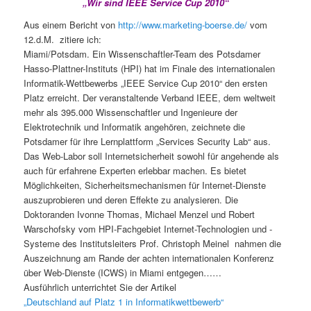
„Wir sind IEEE Service Cup 2010“
Aus einem Bericht von
http://www.marketing-boerse.de/
vom
12.d.M. zitiere ich:
Miami/Potsdam. Ein Wissenschaftler-Team des Potsdamer
Hasso-Plattner-Instituts (HPI) hat im Finale des internationalen
Informatik-Wettbewerbs „IEEE Service Cup 2010“ den ersten
Platz erreicht. Der veranstaltende Verband IEEE, dem weltweit
mehr als 395.000 Wissenschaftler und Ingenieure der
Elektrotechnik und Informatik angehören, zeichnete die
Potsdamer für ihre Lernplattform „Services Security Lab“ aus.
Das Web-Labor soll Internetsicherheit sowohl für angehende als
auch für erfahrene Experten erlebbar machen. Es bietet
Möglichkeiten, Sicherheitsmechanismen für Internet-Dienste
auszuprobieren und deren Effekte zu analysieren. Die
Doktoranden Ivonne Thomas, Michael Menzel und Robert
Warschofsky vom HPI-Fachgebiet Internet-Technologien und -
Systeme des Institutsleiters Prof. Christoph Meinel nahmen die
Auszeichnung am Rande der achten internationalen Konferenz
über Web-Dienste (ICWS) in Miami entgegen……
Ausführlich unterrichtet Sie der Artikel
„Deutschland auf Platz 1 in Informatikwettbewerb“