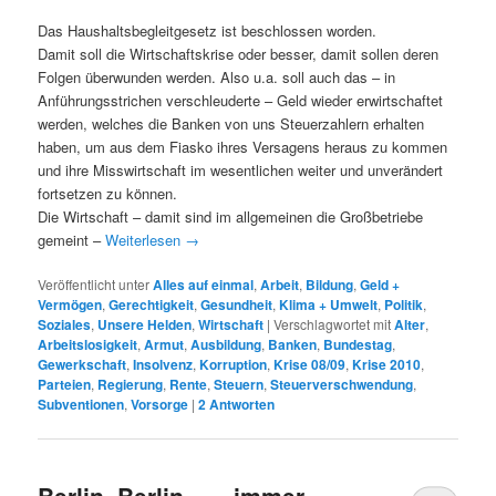
Das Haushaltsbegleitgesetz ist beschlossen worden.
Damit soll die Wirtschaftskrise oder besser, damit sollen deren
Folgen überwunden werden. Also u.a. soll auch das – in
Anführungsstrichen verschleuderte – Geld wieder erwirtschaftet
werden, welches die Banken von uns Steuerzahlern erhalten
haben, um aus dem Fiasko ihres Versagens heraus zu kommen
und ihre Misswirtschaft im wesentlichen weiter und unverändert
fortsetzen zu können.
Die Wirtschaft – damit sind im allgemeinen die Großbetriebe
gemeint –
Weiterlesen
→
Veröffentlicht unter
Alles auf einmal
,
Arbeit
,
Bildung
,
Geld +
Vermögen
,
Gerechtigkeit
,
Gesundheit
,
Klima + Umwelt
,
Politik
,
Soziales
,
Unsere Helden
,
Wirtschaft
|
Verschlagwortet mit
Alter
,
Arbeitslosigkeit
,
Armut
,
Ausbildung
,
Banken
,
Bundestag
,
Gewerkschaft
,
Insolvenz
,
Korruption
,
Krise 08/09
,
Krise 2010
,
Parteien
,
Regierung
,
Rente
,
Steuern
,
Steuerverschwendung
,
Subventionen
,
Vorsorge
|
2
Antworten
Berlin, Berlin ….. immer