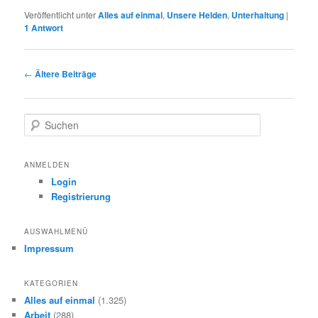
Veröffentlicht unter
Alles auf einmal
,
Unsere Helden
,
Unterhaltung
|
1
Antwort
Beitragsnavigation
←
Ältere Beiträge
S
u
c
h
ANMELDEN
e
Login
n
Registrierung
AUSWAHLMENÜ
Impressum
KATEGORIEN
Alles auf einmal
(1.325)
Arbeit
(288)