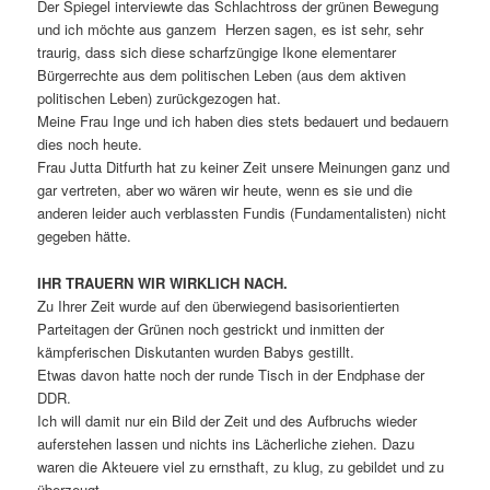
Der Spiegel interviewte das Schlachtross der grünen Bewegung
und ich möchte aus ganzem Herzen sagen, es ist sehr, sehr
traurig, dass sich diese scharfzüngige Ikone elementarer
Bürgerrechte aus dem politischen Leben (aus dem aktiven
politischen Leben) zurückgezogen hat.
Meine Frau Inge und ich haben dies stets bedauert und bedauern
dies noch heute.
Frau Jutta Ditfurth hat zu keiner Zeit unsere Meinungen ganz und
gar vertreten, aber wo wären wir heute, wenn es sie und die
anderen leider auch verblassten Fundis (Fundamentalisten) nicht
gegeben hätte.
IHR TRAUERN WIR WIRKLICH NACH.
Zu Ihrer Zeit wurde auf den überwiegend basisorientierten
Parteitagen der Grünen noch gestrickt und inmitten der
kämpferischen Diskutanten wurden Babys gestillt.
Etwas davon hatte noch der runde Tisch in der Endphase der
DDR.
Ich will damit nur ein Bild der Zeit und des Aufbruchs wieder
auferstehen lassen und nichts ins Lächerliche ziehen. Dazu
waren die Akteuere viel zu ernsthaft, zu klug, zu gebildet und zu
überzeugt.