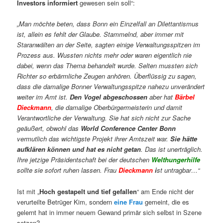
Investors informiert
gewesen sein soll“:
„Man möchte beten, dass Bonn ein Einzelfall an Dilettantismus
ist, allein es fehlt der Glaube. Stammelnd, aber immer mit
Staranwälten an der Seite, sagten einige Verwaltungsspitzen im
Prozess aus. Wussten nichts mehr oder waren eigentlich nie
dabei, wenn das Thema behandelt wurde. Selten mussten sich
Richter so erbärmliche Zeugen anhören. Überflüssig zu sagen,
dass die damalige Bonner Verwaltungsspitze nahezu unverändert
weiter im Amt ist.
Den Vogel abgeschossen
aber hat
Bärbel
Dieckmann
, die damalige Oberbürgermeisterin und damit
Verantwortliche der Verwaltung. Sie hat sich nicht zur Sache
geäußert, obwohl das
World Conference Center Bonn
vermutlich das wichtigste Projekt ihrer Amtszeit war.
Sie hätte
aufklären können und hat es nicht getan
. Das ist unerträglich.
Ihre jetzige Präsidentschaft bei der deutschen
Welthungerhilfe
sollte sie sofort ruhen lassen. Frau
Dieckmann
i
st untragbar…“
Ist mit „
Hoch gestapelt und tief gefallen
“ am Ende nicht der
verurteilte Betrüger Kim, sondern
eine Frau
gemeint, die es
gelernt hat in immer neuem Gewand primär sich selbst in Szene
setzen?