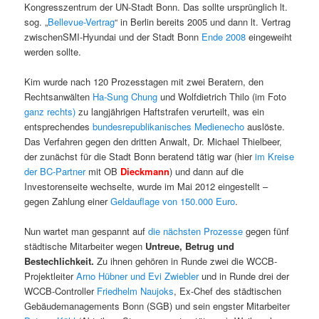
Kongresszentrum der UN-Stadt Bonn. Das sollte ursprünglich lt.
sog. „
Bellevue-Vertrag
“ in Berlin bereits 2005 und dann lt. Vertrag
zwischenSMI-Hyundai und der Stadt Bonn
Ende 2008
eingeweiht
werden sollte.
Kim wurde nach 120 Prozesstagen mit zwei Beratern, den
Rechtsanwälten
Ha-Sung Chung
und Wolfdietrich Thilo (im Foto
ganz rechts)
zu langjährigen Haftstrafen verurteilt, was ein
entsprechendes
bundesrepublikanisches Medienecho
auslöste.
Das Verfahren gegen den dritten Anwalt, Dr. Michael Thielbeer,
der zunächst für die Stadt Bonn beratend tätig war (hier
im Kreise
der BC-Partner
mit OB
Dieckmann
) und dann auf die
Investorenseite wechselte, wurde im Mai 2012 eingestellt –
gegen Zahlung einer
Geldauflage von 150.000 Euro
.
Nun wartet man gespannt auf
die nächsten Prozesse
gegen fünf
städtische Mitarbeiter wegen
Untreue, Betrug und
Bestechlichkeit.
Zu ihnen gehören in Runde zwei die WCCB-
Projektleiter
Arno Hübner und Evi Zwiebler
und in Runde drei der
WCCB-Controller
Friedhelm Naujoks
, Ex-Chef des städtischen
Gebäudemanagements Bonn (SGB) und sein engster Mitarbeiter