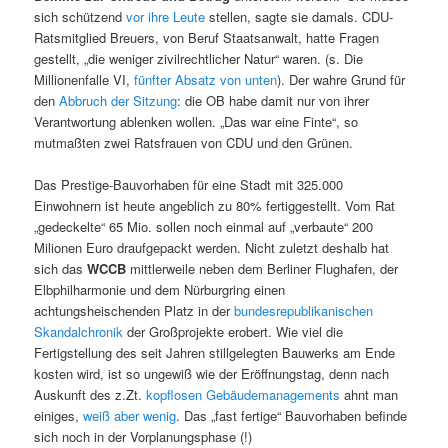
sich schützend
vor ihre Leute
stellen, sagte sie damals. CDU-
Ratsmitglied Breuers, von Beruf Staatsanwalt, hatte Fragen
gestellt, „die weniger zivilrechtlicher Natur“ waren. (s. Die
Millionenfalle VI,
fünfter Absatz von unten
). Der wahre Grund für
den
Abbruch der Sitzung
: die OB habe damit nur von ihrer
Verantwortung ablenken wollen. „Das war eine Finte“, so
mutmaßten zwei Ratsfrauen von CDU und den Grünen.
Das Prestige-Bauvorhaben für eine Stadt mit 325.000
Einwohnern ist heute angeblich zu 80% fertiggestellt. Vom Rat
„gedeckelte“ 65 Mio. sollen noch einmal auf „verbaute“ 200
Milionen Euro draufgepackt werden. Nicht zuletzt deshalb hat
sich das
WCCB
mittlerweile neben dem Berliner Flughafen, der
Elbphilharmonie und dem Nürburgring einen
achtungsheischenden Platz in der
bundesrepublikanischen
Skandalchronik
der Großprojekte erobert. Wie viel die
Fertigstellung des seit Jahren stillgelegten Bauwerks am Ende
kosten wird, ist so ungewiß wie der Eröffnungstag, denn nach
Auskunft des z.Zt.
kopflosen Gebäudemanagements
ahnt man
einiges,
weiß aber wenig
. Das „fast fertige“ Bauvorhaben befinde
sich noch in der Vorplanungsphase (!)