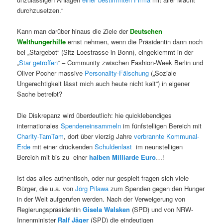
durchzusetzen.“
Kann man darüber hinaus die Ziele der
Deutschen
Welthungerhilfe
ernst nehmen, wenn die Präsidentin dann noch
bei „Stargebot“ (Sitz Loestrasse in Bonn), eingeklemmt in der
„
Star getroffen
“ – Community zwischen Fashion-Week Berlin und
Oliver Pocher massive
Personality-Fälschung
(„Soziale
Ungerechtigkeit lässt mich auch heute nicht kalt“) in eigener
Sache betreibt?
Die Diskrepanz wird überdeutlich: hie quicklebendiges
internationales
Spendeneinsammeln
im fünfstelligen Bereich mit
Charity-TamTam
, dort über vierzig Jahre
verbrannte Kommunal-
Erde
mit einer drückenden
Schuldenlast
im neunstelligen
Bereich mit bis zu einer
halben Milliarde Euro
…!
Ist das alles authentisch, oder nur gespielt fragen sich viele
Bürger, die u.a. von
Jörg Pilawa
zum Spenden gegen den Hunger
in der Welt aufgerufen werden. Nach der Verweigerung von
Regierungspräsidentin
Gisela Walsken
(SPD) und von NRW-
Innenminister
Ralf Jäger
(SPD) die eindeutigen