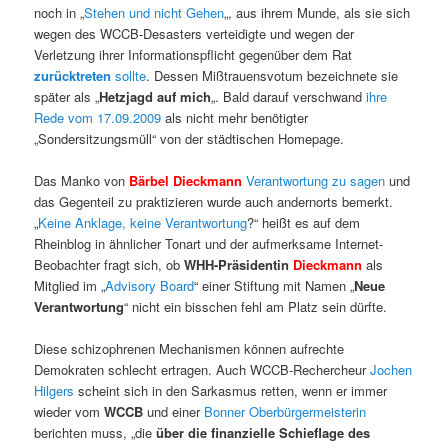
noch in „
Stehen und nicht Gehen
„, aus ihrem Munde, als sie sich
wegen des WCCB-Desasters verteidigte und wegen der
Verletzung ihrer Informationspflicht gegenüber dem Rat
zurücktreten
sollte
. Dessen Mißtrauensvotum bezeichnete sie
später als „
Hetzjagd auf mich
„. Bald darauf verschwand
ihre
Rede vom 17.09.2009
als nicht mehr benötigter
„Sondersitzungsmüll“ von der städtischen Homepage.
Das Manko von
Bärbel Dieckmann
Verantwortung zu sagen
und
das Gegenteil zu praktizieren wurde auch andernorts bemerkt.
„
Keine Anklage, keine Verantwortung
?“ heißt es auf dem
Rheinblog in ähnlicher Tonart und der aufmerksame Internet-
Beobachter fragt sich, ob
WHH-Präsidentin
Dieckmann
als
Mitglied im „
Advisory Board
“ einer Stiftung mit Namen „
Neue
Verantwortung
“ nicht ein bisschen fehl am Platz sein dürfte.
Diese schizophrenen Mechanismen können aufrechte
Demokraten schlecht ertragen. Auch WCCB-Rechercheur
Jochen
Hilgers
scheint sich in den Sarkasmus retten, wenn er immer
wieder
vom
WCCB
und einer
Bonner Oberbürgermeisterin
berichten muss, „die
über die finanzielle Schieflage des