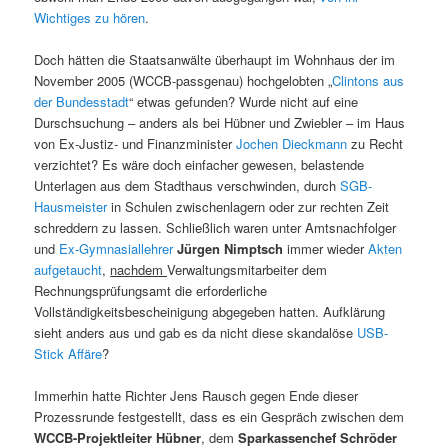
Wichtiges zu hören
.
Doch hätten die Staatsanwälte überhaupt im Wohnhaus der im
November 2005 (WCCB-passgenau) hochgelobten „
Clintons aus
der Bundesstadt
“ etwas gefunden? Wurde nicht auf eine
Durschsuchung – anders als bei Hübner und Zwiebler – im Haus
von Ex-Justiz- und Finanzminister
Jochen Dieckmann
zu Recht
verzichtet? Es wäre doch einfacher gewesen, belastende
Unterlagen aus dem Stadthaus verschwinden, durch
SGB-
Hausmeister
in Schulen zwischenlagern oder zur rechten Zeit
schreddern zu lassen. Schließlich waren unter Amtsnachfolger
und
Ex-Gymnasiallehrer
Jürgen Nimptsch
immer wieder
Akten
aufgetaucht
,
nachdem
Verwaltungsmitarbeiter dem
Rechnungsprüfungsamt die erforderliche
Vollständigkeitsbescheinigung abgegeben hatten. Aufklärung
sieht anders aus und gab es da nicht diese skandalöse
USB-
Stick Affäre
?
Immerhin hatte Richter Jens Rausch gegen Ende dieser
Prozessrunde festgestellt, dass es ein Gespräch zwischen dem
WCCB-Projektleiter Hübner
, dem
Sparkassenchef Schröder