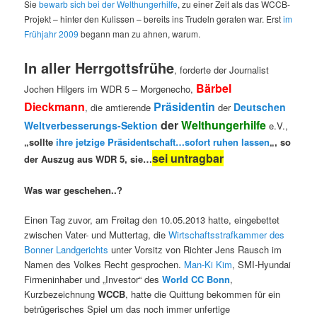
Sie
bewarb sich bei der Welthungerhilfe
, zu einer Zeit als das WCCB-
Projekt – hinter den Kulissen – bereits ins Trudeln geraten war. Erst
im
Frühjahr 2009
begann man zu ahnen, warum.
In aller Herrgottsfrühe
, forderte der Journalist
Bärbel
Jochen Hilgers im WDR 5 – Morgenecho,
Dieckmann
Präsidentin
Deutschen
, die amtierende
der
der
Welthungerhilfe
Weltverbesserungs-Sektion
e.V.,
„sollte
ihre jetzige Präsidentschaft…sofort ruhen lassen
„, so
sei untragbar
der Auszug aus WDR 5,
sie…
Was war geschehen..?
Einen Tag zuvor, am Freitag den 10.05.2013 hatte, eingebettet
zwischen Vater- und Muttertag, die
Wirtschaftsstrafkammer des
Bonner Landgerichts
unter Vorsitz von Richter Jens Rausch im
Namen des Volkes Recht gesprochen.
Man-Ki Kim
, SMI-Hyundai
Firmeninhaber und „Investor“ des
World CC Bonn
,
Kurzbezeichnung
WCCB
, hatte die Quittung bekommen für ein
betrügerisches Spiel um das noch immer unfertige