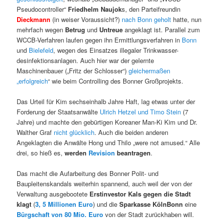
Pseudocontroller“
Friedhelm Naujok
s, den Parteifreundin
Dieckmann
(in weiser Voraussicht?)
nach Bonn geholt
hatte, nun
mehrfach wegen
Betrug
und
Untreue
angeklagt ist. Parallel zum
WCCB-Verfahren laufen gegen ihn Ermittlungsverfahren in
Bonn
und
Bielefeld
, wegen des Einsatzes illegaler Trinkwasser-
desinfektionsanlagen. Auch hier war der gelernte
Maschinenbauer („Fritz der Schlosser“)
gleichermaßen
„erfolgreich
“ wie beim Controlling des Bonner Großprojekts.
Das Urteil für Kim sechseinhalb Jahre Haft, lag etwas unter der
Forderung der Staatsanwälte
Ulrich Hetzel und Timo Stein
(7
Jahre) und machte den gebürtigen Koreaner Man-Ki Kim und Dr.
Walther Graf
nicht glücklich
. Auch die beiden anderen
Angeklagten die Anwälte Hong und Thilo „were not amused.“ Alle
drei, so hieß es,
werden
Revision
beantragen
.
Das macht die Aufarbeitung des Bonner Polit- und
Baupleitenskandals weiterhin spannend, auch weil der von der
Verwaltung ausgebootete
Erstinvestor Kals gegen die Stadt
klagt
(
3, 5 Millionen Euro
) und die
Sparkasse KölnBonn
eine
Bürgschaft von 80 Mio. Euro
von der Stadt zurückhaben will.