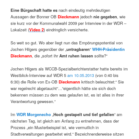
Eine Bürgschaft hatte es
nach eindeutig mehrdeutigen
Aussagen der Bonner OB
Dieckmann
jedoch
nie gegeben
, wie
sie kurz vor der Kommunalwahl 2009 per Interview in der WDR –
Lokalzeit (
Video 2
) eindringlich versicherte.
So weit so gut. Wo aber liegt nun das Empörungspotential von
Jochen Hilgers gegenüber der „
untragbaren
“
WHH-Präsidentin
Dieckmann
, die „sofort ihr
Amt ruhen lassen
sollte?“
Jochen Hilgers als WCCB-Spezialberichterstatter hatte bereits im
Westblick-Interview auf WDR 5
am 10.05.2013
(von 0:40 bis
6:30) die Rolle von Ex-OB
Dieckmann
kritisch beleuchtet:“ Sie
war regelrecht abgetaucht“…“eigentlich hätte sie sich doch
bekennen müssen zu dem was gelaufen ist, es ist alles in ihrer
Verantwortung gewesen.“
Im
WDR Morgenecho
„
Hoch gestapelt und tief gefallen
“ am
nächsten Tag, ist gleich am Anfang zu entnehmen, dass der
Prozess „ein Musterbeispiel ist, wie vermutlich in
Stadtverwaltungen gearbeitet wird.“ Bezeichnenderweise sitzen