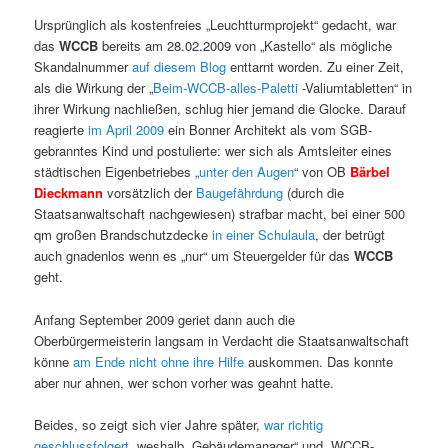
Ursprünglich als kostenfreies „Leuchtturmprojekt“ gedacht, war
das
WCCB
bereits am 28.02.2009 von „Kastello“ als mögliche
Skandalnummer
auf diesem Blog
enttarnt worden. Zu einer Zeit,
als die Wirkung der „
Beim-WCCB-alles-Paletti
-Valiumtabletten“ in
ihrer Wirkung nachließen, schlug hier jemand die Glocke. Darauf
reagierte
im April 2009
ein Bonner Architekt als vom SGB-
gebranntes Kind und postulierte: wer sich als Amtsleiter eines
städtischen Eigenbetriebes „
unter den Augen
“ von OB
Bärbel
Dieckmann
vorsätzlich der
Baugefährdung
(durch die
Staatsanwaltschaft nachgewiesen) strafbar macht, bei einer 500
qm großen Brandschutzdecke
in einer Schulaula
, der betrügt
auch gnadenlos wenn es „nur“ um Steuergelder für das
WCCB
geht.
Anfang September 2009 geriet dann auch die
Oberbürgermeisterin langsam in Verdacht die Staatsanwaltschaft
könne
am Ende nicht ohne ihre Hilfe
auskommen. Das konnte
aber nur ahnen, wer schon vorher was geahnt hatte.
Beides, so zeigt sich vier Jahre später,
war richtig
geschlussfolgert
, weshalb „Gebäudemanager“ und „WCCB-