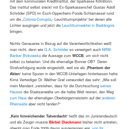
mit dem kommunalen Kreditinstitut, der Sparkasse KölnBonn.
Das Institut selbst steckt mit Ex-Sparkassenchef Gustav Adolf
Schröder (SPD) im Esch-Oppenheim-Fonds-Schlamassel rund
um die „
Colonia-Corrupta
„- Leuchtturmprojekte“ bei denen alle
Lichter ausgingen und jetzt die
Leuchtturmwärter in Bedrängnis
bringen.
Nichts Genaueres in Bezug auf die Verantwortlichkeiten weiß
man nicht, denn wie
G.A. Schröder
so verweigert auch
NRW-
Banker Binkowska
die Aussage zum
WCCB
, um sich nicht
selbst zu belasten. Und die ehemalige Bonner OB? Deren
Strafverfolgung wurde eingestellt, weil sie als „
Phantom der
Akten
“ keine Spuren in den WCCB-Unterlagen hinterlassen hatte.
Kims Verteidiger Dr. Walther Graf verwundert das sehr: „Wie soll
mein Mandant „verstehen, dass für die Durchsuchung
seines
Hauses
die Staatsanwälte um die halbe Welt reisten, den Weg
zum Haus
der ehemaligen Oberbürgermeisterin auf der
anderen
Rheinseite
aber nicht fanden?“
„
Kein hinreichender Tatverdacht
“ heißt das im Juristendeutsch
und als Zeugin musste
Bärbel Dieckmann
bisher nicht antreten,
obwohl man Ende 2009 davon ausgegangen war,
von ihr