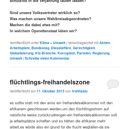
schutzlos in die Verjährung laufen lassen?
Sind unsere Volksvertreter wirklich so?
Was machen unsere Wahlkreisabgeordneten?
Machen die dabei etwa mit?
In welchem Operettenstaat leben wir?
Veröffentlicht unter
Klima + Umwelt
|
Verschlagwortet mit
Aktien
,
Arbeitsplatz
,
Bundestag
,
Dieselaffäre
,
Gerechtigkeit
,
Globalisierung
,
Kfz-Branche
,
Korruption
,
Parteien
,
Regierung
,
Umwelt
|
Schreibe einen Kommentar
flüchtlings-freihandelszone
Veröffentlicht am
11. Oktober 2013
von
frohhaalu
es sollte statt mit den amis ein freihandelsabkommen mit den
afrikanern geschlossen werden,um den flüchtlingsstrom auf
natürliche weise zurückzudrengen-ein freihandelsabkommen soll
ja arbeitsplätze schaffen und so hätten die afrikaner mehr
arbeit,es würde also ein grund für die flucht wegfallen-da sie