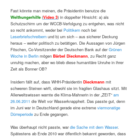
Fast könnte man meinen, die Präsidentin benutze die
Welthungerhilfe
(
Video 3
) in doppelter Hinsicht: a) als
Schutzschirm um der WCCB-Verfolgung zu entgehen, was nicht
so recht ankommt, weder bei
Politikern
noch bei
Leserbriefschreibern
und b) um sich – aus sicherer Deckung
heraus – weiter politisch zu betätigen.
Die Aussagen von Jürgen
Fitschen, Co-Vorsitzender der Deutschen Bank auf der
Grünen
Woche in Berlin
mögen
Bärbel Dieckmann
, zu Recht ganz
unruhig
machen, aber wo blieb diese humanitäre Unruhe in ihrer
Zeit als Bonner OB?
Insidern fällt auf, dass WHH-Präsidentin
Dieckmann
mit
schweren Steinen wirft, obwohl sie im fragilen Glashaus sitzt. Mit
Allerweltswissen warnte die Klima-Mahnerin in der „ZEIT“
am
26.06.2011
die Welt vor Wasserknappheit. Das passte gut, denn
im Juni war in Deutschland gerade eine extreme
viermonatige
Dürreperiode
zu Ende gegangen.
Was überhaupt nicht passte, war
die Sache mit dem Wasser
.
Spätestens ab Ende 2010 war öffentlich bekannt geworden, dass