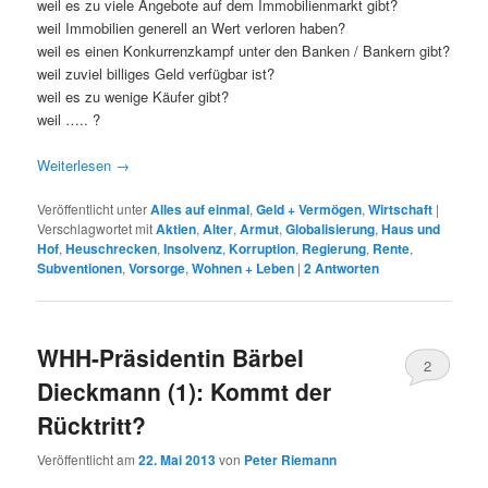
weil es zu viele Angebote auf dem Immobilienmarkt gibt?
weil Immobilien generell an Wert verloren haben?
weil es einen Konkurrenzkampf unter den Banken / Bankern gibt?
weil zuviel billiges Geld verfügbar ist?
weil es zu wenige Käufer gibt?
weil ….. ?
Weiterlesen
→
Veröffentlicht unter
Alles auf einmal
,
Geld + Vermögen
,
Wirtschaft
|
Verschlagwortet mit
Aktien
,
Alter
,
Armut
,
Globalisierung
,
Haus und
Hof
,
Heuschrecken
,
Insolvenz
,
Korruption
,
Regierung
,
Rente
,
Subventionen
,
Vorsorge
,
Wohnen + Leben
|
2
Antworten
WHH-Präsidentin Bärbel
2
Dieckmann (1): Kommt der
Rücktritt?
Veröffentlicht am
22. Mai 2013
von
Peter Riemann