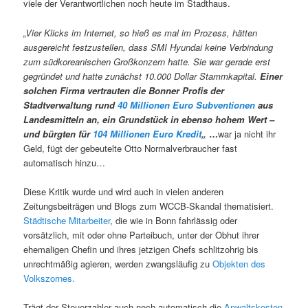
viele der Verantwortlichen noch heute im Stadthaus.
„Vier Klicks im Internet, so hieß es mal im Prozess, hätten
ausgereicht festzustellen, dass SMI Hyundai keine Verbindung
zum südkoreanischen Großkonzern hatte. Sie war gerade erst
gegründet und hatte zunächst 10.000 Dollar Stammkapital.
Einer
solchen Firma vertrauten die Bonner Profis der
Stadtverwaltung rund
40 Millionen Euro Subventionen
aus
Landesmitteln an, ein Grundstück in ebenso hohem Wert –
und bürgten für
104 Millionen Euro Kredit
„
…
war ja nicht ihr
Geld, fügt der gebeutelte Otto Normalverbraucher fast
automatisch hinzu…
Diese Kritik wurde und wird auch in vielen anderen
Zeitungsbeiträgen und Blogs zum WCCB-Skandal thematisiert.
Städtische Mitarbeiter
, die wie in Bonn fahrlässig oder
vorsätzlich, mit oder ohne Parteibuch, unter der Obhut ihrer
ehemaligen Chefin und ihres jetzigen Chefs schlitzohrig bis
unrechtmäßig agieren, werden zwangsläufig zu
Objekten des
Volkszornes.
Trägt der Steuerzahler auch noch automatisch die
Anwaltskosten