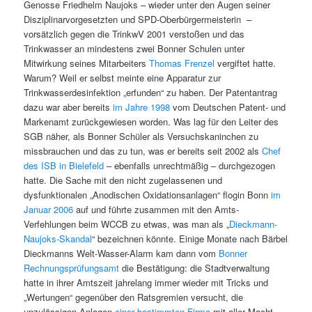
Genosse Friedhelm Naujoks – wieder unter den Augen seiner
Disziplinarvorgesetzten und SPD-Oberbürgermeisterin –
vorsätzlich gegen die TrinkwV 2001 verstoßen und das
Trinkwasser an mindestens zwei Bonner Schulen unter
Mitwirkung seines Mitarbeiters
Thomas Frenzel
vergiftet hatte.
Warum? Weil er selbst meinte eine Apparatur zur
Trinkwasserdesinfektion „erfunden“ zu haben. Der Patentantrag
dazu war aber bereits
im Jahre 1998
vom Deutschen Patent- und
Markenamt zurückgewiesen worden. Was lag für den Leiter des
SGB näher, als Bonner Schüler als Versuchskaninchen zu
missbrauchen und das zu tun, was er bereits seit 2002 als
Chef
des ISB in Bielefeld
– ebenfalls unrechtmäßig – durchgezogen
hatte. Die Sache mit den nicht zugelassenen und
dysfunktionalen „Anodischen Oxidationsanlagen“ flogin Bonn
im
Januar 2006
auf und führte zusammen mit den Amts-
Verfehlungen beim WCCB zu etwas, was man als „
Dieckmann-
Naujoks-Skandal
“ bezeichnen könnte. Einige Monate nach Bärbel
Dieckmanns Welt-Wasser-Alarm kam dann vom
Bonner
Rechnungsprüfungsamt
die Bestätigung: die Stadtverwaltung
hatte in ihrer Amtszeit jahrelang immer wieder mit Tricks und
„Wertungen“ gegenüber den Ratsgremien versucht, die
unzulässigen Anlagen
einer bestimmten Firma
mit aller Macht