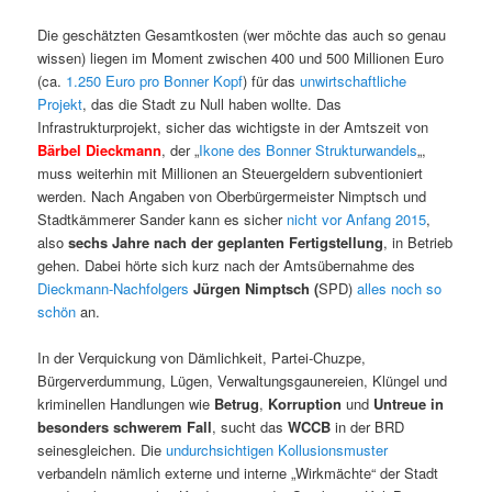
Die geschätzten Gesamtkosten (wer möchte das auch so genau
wissen) liegen im Moment zwischen 400 und 500 Millionen Euro
(ca.
1.250 Euro pro Bonner Kopf
) für das
unwirtschaftliche
Projekt
, das die Stadt zu Null haben wollte. Das
Infrastrukturprojekt, sicher das wichtigste in der Amtszeit von
Bärbel Dieckmann
, der „
Ikone des Bonner Strukturwandels
„,
muss weiterhin mit Millionen an Steuergeldern subventioniert
werden. Nach Angaben von Oberbürgermeister Nimptsch und
Stadtkämmerer Sander kann es sicher
nicht vor Anfang 2015
,
also
sechs Jahre nach der geplanten Fertigstellung
, in Betrieb
gehen. Dabei hörte sich kurz nach der Amtsübernahme des
Dieckmann-Nachfolgers
Jürgen Nimptsch (
SPD)
alles noch so
schön
an.
In der Verquickung von Dämlichkeit, Partei-Chuzpe,
Bürgerverdummung, Lügen, Verwaltungsgaunereien, Klüngel und
kriminellen Handlungen wie
Betrug
,
Korruption
und
Untreue in
besonders schwerem Fall
, sucht das
WCCB
in der BRD
seinesgleichen. Die
undurchsichtigen Kollusionsmuster
verbandeln nämlich externe und interne „Wirkmächte“ der Stadt