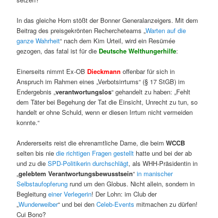
In das gleiche Horn stößt der Bonner Generalanzeigers. Mit dem
Beitrag des preisgekrönten Rechercheteams „
Warten auf die
ganze Wahrheit
“ nach dem Kim Urteil, wird ein Resümée
gezogen, das fatal ist für die
Deutsche Welthungerhilfe
:
Einerseits nimmt Ex-OB
Dieckmann
offenbar für sich in
Anspruch im Rahmen eines „Verbotsirrtums“ (§ 17 StGB) im
Endergebnis „
verantwortungslos
“ gehandelt zu haben: „Fehlt
dem Täter bei Begehung der Tat die Einsicht, Unrecht zu tun, so
handelt er ohne Schuld, wenn er diesen Irrtum nicht vermeiden
konnte.“
Andererseits reist die ehrenamtliche Dame, die beim
WCCB
selten bis nie
die richtigen Fragen gestellt
hatte und bei der ab
und zu die
SPD-Politikerin durchschlägt
, als WHH-Präsidentin in
„
gelebtem Verantwortungsbewusstsein
“
in manischer
Selbstaufopferung
rund um den Globus. Nicht allein, sondern in
Begleitung
einer Verlegerin
! Der Lohn: im Club der
„
Wunderweiber
“ und bei den
Celeb-Events
mitmachen zu dürfen!
Cui Bono?