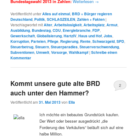
Bundestagswahl 2013 in Zahlen:
Weiterlesen
→
Veröffentlicht unter
Alles auf einmal
,
BRD = Bürger regieren
Deutschland
,
Politik
,
SCHLAGZEILEN
,
Zahlen + Fakten
|
Verschlagwortet mit
Alter
,
Arbeitslosigkeit
,
Arbeitsplatz
,
Armut
,
Ausbildung
,
Bundestag
,
CDU
,
Energiebranche
,
FDP
,
Gewerkschaft
,
Globalisierung
,
HartzIV
,
Haus und Hof
,
Jobs
,
Korruption
,
Parteien
,
Pflege
,
Regierung
,
Rente
,
Schwarzgeld
,
SPD
,
Steuerbetrug
,
Steuern
,
Steuerparadies
,
Steuerverschwendung
,
Subventionen
,
Umwelt
,
Vorsorge
,
Wahlkampf
|
Schreibe einen
Kommentar
Kommt unsere gute alte BRD
2
auch unter den Hammer?
Veröffentlicht am
31. Mai 2013
von
Ella
Ich möchte ein bebautes Grundstück kaufen.
Der Wert oder besser ausgedrückt „die
Forderung des Verkäufers“ beläuft sich auf eine
halbe Million.