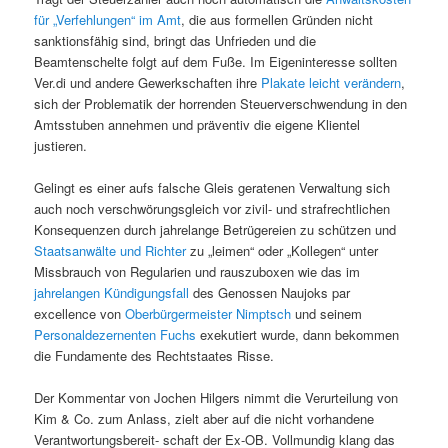
für „Verfehlungen“ im Amt
, die aus formellen Gründen nicht
sanktionsfähig sind, bringt das Unfrieden und die
Beamtenschelte folgt auf dem Fuße. Im Eigeninteresse sollten
Ver.di und andere Gewerkschaften ihre
Plakate leicht verändern
,
sich der Problematik der horrenden Steuerverschwendung in den
Amtsstuben annehmen und präventiv die eigene Klientel
justieren.
Gelingt es einer aufs falsche Gleis geratenen Verwaltung sich
auch noch verschwörungsgleich vor zivil- und strafrechtlichen
Konsequenzen durch jahrelange Betrügereien zu schützen und
Staatsanwälte und Richter
zu „leimen“ oder „Kollegen“ unter
Missbrauch von Regularien und rauszuboxen wie das im
jahrelangen Kündigungsfall
des Genossen Naujoks par
excellence von
Oberbürgermeister Nimptsch
und seinem
Personaldezernenten Fuchs
exekutiert wurde, dann bekommen
die Fundamente des Rechtstaates Risse.
Der Kommentar von Jochen Hilgers nimmt die Verurteilung von
Kim & Co. zum Anlass, zielt aber auf die nicht vorhandene
Verantwortungsbereit- schaft der Ex-OB. Vollmundig klang das