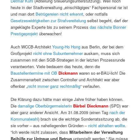
Detmar Kühl
(Abteilung Steuerungsunterstützung). Weil noch
heute in der Stadtverwaltung „einschlägiges“ Fachpersonal rar ist
und man dort
Betrügereien nicht erkennt
, oder notfalls
Gesetzeswidrigkeiten zur Strafvereitelung
selbst begeht, darf der
angeklagte Experte bis zu seinem Prozess
das nächste Bonner
Prestigeprojekt
überwachen!
Auch WCCB-Architekt
Young-Ho Hong
aus Berlin, der bei dem
Großprojekt
nicht ohne Subunternehmer
auskam, muss sich
zusammen mit den SGB-Strategen in der letzten Prozessrunde
verantworten. Viele bedauern das heute, denn die
Baustellentermine mit OB
Dickmann
waren so er-BAU-lich! Die
Zusammenarbeit zwischen Controller und Architekt war aber
offenbar „
nicht immer ganz rechtmäßig
“ verlaufen.
Die Klärung dazu hätte man einige Jahre früher haben können.
Die
damalige Oberbürgermeisterin
Bärbel Dieckmann
(SPD) war
aber ganz anderer Ansicht. Am 31.08.2009 (einen Tag
nach der
Kommunalwahl
) brach sie die wichtige Sonderratssitzung ab, die
sie vorher – aus naheliegenden Gründen –
nicht abhalten wollte
.
“Ich werde nicht zulassen, dass
Mitarbeitern der Verwaltung
Beihilfe zur Untreue und Betrug
unterstellt werden.” Sie müsse