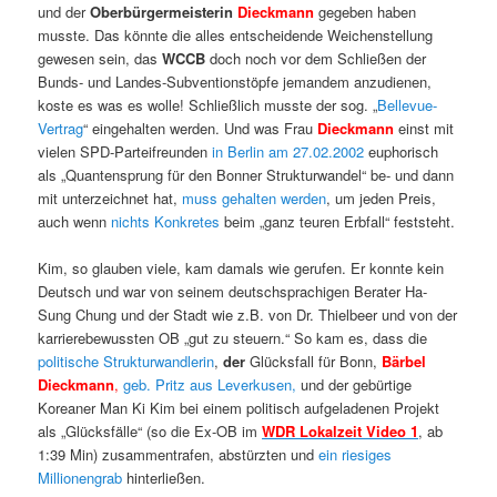
und der
Oberbürgermeisterin
Dieckmann
gegeben haben
musste. Das könnte die alles entscheidende Weichenstellung
gewesen sein, das
WCCB
doch noch vor dem Schließen der
Bunds- und Landes-Subventionstöpfe jemandem anzudienen,
koste es was es wolle! Schließlich musste der sog. „
Bellevue-
Vertrag
“ eingehalten werden. Und was Frau
Dieckmann
einst mit
vielen SPD-Parteifreunden
in Berlin am 27.02.2002
euphorisch
als „Quantensprung für den Bonner Strukturwandel“ be- und dann
mit unterzeichnet hat,
muss gehalten werden
, um jeden Preis,
auch wenn
nichts Konkretes
beim „ganz teuren Erbfall“ feststeht.
Kim, so glauben viele, kam damals wie gerufen. Er konnte kein
Deutsch und war von seinem deutschsprachigen Berater Ha-
Sung Chung und der Stadt wie z.B. von Dr. Thielbeer und von der
karrierebewussten OB „gut zu steuern.“ So kam es, dass die
politische Strukturwandlerin
,
der
Glücksfall für Bonn,
Bärbel
Dieckmann
,
geb. Pritz aus Leverkusen,
und der gebürtige
Koreaner Man Ki Kim bei einem politisch aufgeladenen Projekt
als „Glücksfälle“ (so die Ex-OB im
WDR Lokalzeit Video 1
, ab
1:39 Min) zusammentrafen, abstürzten und
ein riesiges
Millionengrab
hinterließen.