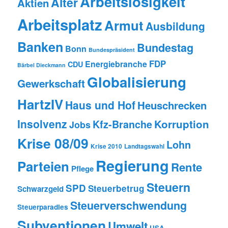
Arbeitslosigkeit
Alter
Aktien
Arbeitsplatz
Armut
Ausbildung
Banken
Bundestag
Bonn
Bundespräsident
FDP
Energiebranche
CDU
Bärbel Dieckmann
Globalisierung
Gewerkschaft
HartzIV
Haus und Hof
Heuschrecken
Insolvenz
Korruption
Kfz-Branche
Jobs
Krise 08/09
Lohn
Krise 2010
Landtagswahl
Regierung
Parteien
Rente
Pflege
Steuern
SPD
Steuerbetrug
Schwarzgeld
Steuerverschwendung
Steuerparadies
Subventionen
Umwelt
USA