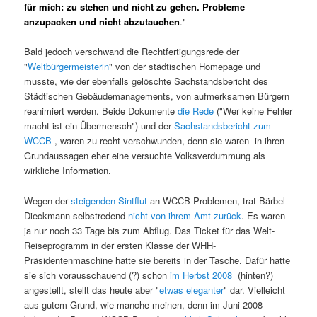
für mich: zu stehen und nicht zu gehen. Probleme
anzupacken und nicht abzutauchen
."
Bald jedoch verschwand die Rechtfertigungsrede der
"
Weltbürgermeisterin
" von der städtischen Homepage und
musste, wie der ebenfalls gelöschte Sachstandsbericht des
Städtischen Gebäudemanagements, von aufmerksamen Bürgern
reanimiert werden. Beide Dokumente
die Rede
("Wer keine Fehler
macht ist ein Übermensch") und der
Sachstandsbericht zum
WCCB
, waren zu recht verschwunden, denn sie waren in ihren
Grundaussagen eher eine versuchte Volksverdummung als
wirkliche Information.
Wegen der
steigenden Sintflut
an WCCB-Problemen, trat Bärbel
Dieckmann selbstredend
nicht von ihrem Amt zurück
. Es waren
ja nur noch 33 Tage bis zum Abflug. Das Ticket für das Welt-
Reiseprogramm in der ersten Klasse der WHH-
Präsidentenmaschine hatte sie bereits in der Tasche. Dafür hatte
sie sich vorausschauend (?) schon
im Herbst 2008
(hinten?)
angestellt, stellt das heute aber "
etwas eleganter
" dar. Vielleicht
aus gutem Grund, wie manche meinen, denn im Juni 2008