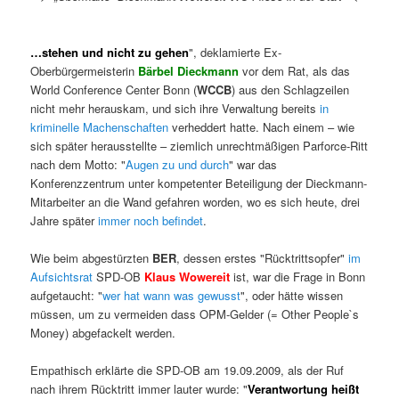
…stehen und nicht zu gehen
", deklamierte Ex-
Oberbürgermeisterin
Bärbel Dieckmann
vor dem Rat, als das
World Conference Center Bonn (
WCCB
) aus den Schlagzeilen
nicht mehr herauskam, und sich ihre Verwaltung bereits
in
kriminelle Machenschaften
verheddert hatte. Nach einem – wie
sich später herausstellte – ziemlich unrechtmäßigen Parforce-Ritt
nach dem Motto: "
Augen zu und durch
" war das
Konferenzzentrum unter kompetenter Beteiligung der Dieckmann-
Mitarbeiter an die Wand gefahren worden, wo es sich heute, drei
Jahre später
immer noch befindet
.
Wie beim abgestürzten
BER
, dessen erstes "Rücktrittsopfer"
im
Aufsichtsrat
SPD-OB
Klaus Wowereit
ist, war die Frage in Bonn
aufgetaucht: "
wer hat wann was gewusst
", oder hätte wissen
müssen, um zu vermeiden dass OPM-Gelder (= Other People`s
Money) abgefackelt werden.
Empathisch erklärte die SPD-OB am 19.09.2009, als der Ruf
nach ihrem Rücktritt immer lauter wurde: "
Verantwortung heißt