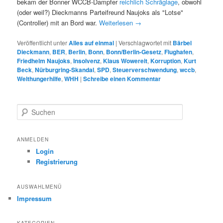
bekam der Bonner WCCB-Dampfer
reichlich Schräglage
, obwohl
(oder weil?) Dieckmanns Parteifreund Naujoks als "Lotse"
(Controller) mit an Bord war.
Weiterlesen
→
Veröffentlicht unter
Alles auf einmal
|
Verschlagwortet mit
Bärbel
Dieckmann
,
BER
,
Berlin
,
Bonn
,
Bonn/Berlin-Gesetz
,
Flughafen
,
Friedhelm Naujoks
,
Insolvenz
,
Klaus Wowereit
,
Korruption
,
Kurt
Beck
,
Nürburgring-Skandal
,
SPD
,
Steuerverschwendung
,
wccb
,
Welthungerhilfe
,
WHH
|
Schreibe einen Kommentar
S
u
c
h
ANMELDEN
e
Login
n
Registrierung
AUSWAHLMENÜ
Impressum