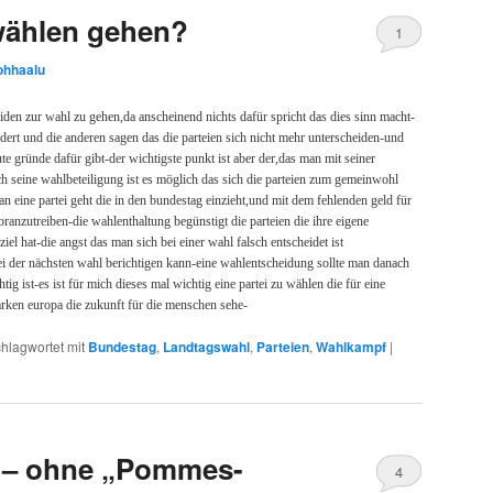
wählen gehen?
1
ohhaalu
iden zur wahl zu gehen,da anscheinend nichts dafür spricht das dies sinn macht-
ndert und die anderen sagen das die parteien sich nicht mehr unterscheiden-und
e gründe dafür gibt-der wichtigste punkt ist aber der,das man mit seiner
ch seine wahlbeteiligung ist es möglich das sich die parteien zum gemeinwohl
n eine partei geht die in den bundestag einzieht,und mit dem fehlenden geld für
voranzutreiben-die wahlenthaltung begünstigt die parteien die ihre eigene
el hat-die angst das man sich bei einer wahl falsch entscheidet ist
i der nächsten wahl berichtigen kann-eine wahlentscheidung sollte man danach
ig ist-es ist für mich dieses mal wichtig eine partei zu wählen die für eine
tarken europa die zukunft für die menschen sehe-
hlagwortet mit
Bundestag
,
Landtagswahl
,
Parteien
,
Wahlkampf
|
t – ohne „Pommes-
4