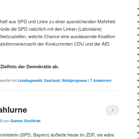
haft aus SPD und Linke zu einer ausreichenden Mehrheit
rde die SPD natürlich mit den Linken (Lafontaine)
estzustellen, welche Chance eine ausdauernde Koalition
e Abstimmensmacht der Konkurrenten CDU und der AfD
Zielfoto der Demokratie ab.
wortet mit
Landtagswahl
,
Saarland
,
Wahlprognose
|
7
Antworten
ahlurne
1
13
von
Gunnar Roxförde
inisterin (SPD, Bayern) äußerte heute im ZDF, sie wäre