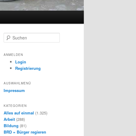
S
u
c
h
ANMELDEN
e
Login
n
Registrierung
AUSWAHLMENÜ
Impressum
KATEGORIEN
Alles auf einmal
(1.325)
Arbeit
(288)
Bildung
(81)
BRD = Bürger regieren