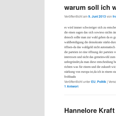
warum soll ich 
Veröffentlicht am
9. Juni 2013
von
fr
es wird immer schwieriger sich zu entsche
die einen sagen das sich sowieso nichts ä
denoch sollte man zur wahl gehen da es gut
wahlbeteiligung die demokratie stärkt-dur
öffnen-da das wahlgeld nicht automatisch a
die parteien ist eine öffnung der parteien 
interessen und nicht das gemeinwohl zum zi
unbegründet,da man diese entscheidung be
richten was für einem und die zukunft wicht
stärkung von europa ist,da ich in einem s
frohhaalu
Veröffentlicht unter
EU
,
Politik
|
Versc
1
Antwort
Hannelore Kraf