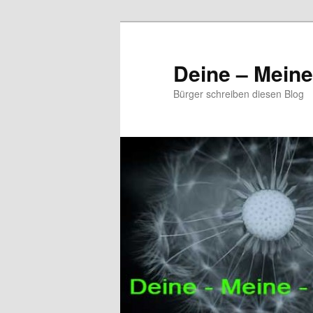
Zum
Zum
primären
sekundären
Inhalt
Inhalt
Deine – Mein
springen
springen
Bürger schreiben diesen Blog