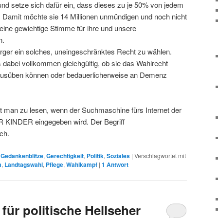
und setze sich dafür ein, dass dieses zu je 50% von jedem
 Damit möchte sie 14 Millionen unmündigen und noch nicht
eine gewichtige Stimme für ihre und unsere
n.
ürger ein solches, uneingeschränktes Recht zu wählen.
 dabei vollkommen gleichgültig, ob sie das Wahlrecht
ausüben können oder bedauerlicherweise an Demenz
t man zu lesen, wenn der Suchmaschine fürs Internet der
KINDER eingegeben wird. Der Begriff
ch.
,
Gedankenblitze
,
Gerechtigkeit
,
Politik
,
Soziales
|
Verschlagwortet mit
m
,
Landtagswahl
,
Pflege
,
Wahlkampf
|
1
Antwort
für politische Hellseher