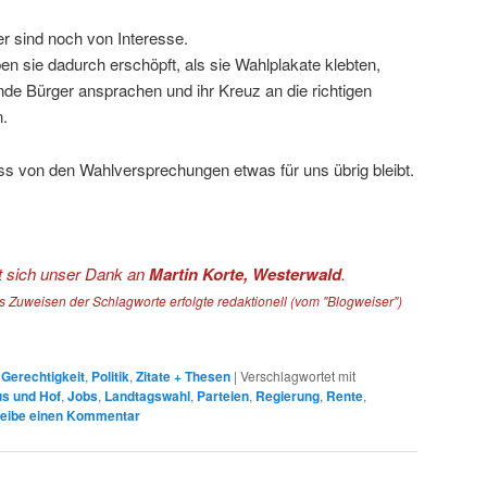
er sind noch von Interesse.
en sie dadurch erschöpft, als sie Wahlplakate klebten,
nde Bürger ansprachen und ihr Kreuz an die richtigen
n.
ss von den Wahlversprechungen etwas für uns übrig bleibt.
et sich unser Dank an
Martin Korte, Westerwald
.
 Zuweisen der Schlagworte erfolgte redaktionell (vom "Blogweiser")
,
Gerechtigkeit
,
Politik
,
Zitate + Thesen
|
Verschlagwortet mit
s und Hof
,
Jobs
,
Landtagswahl
,
Parteien
,
Regierung
,
Rente
,
eibe einen Kommentar