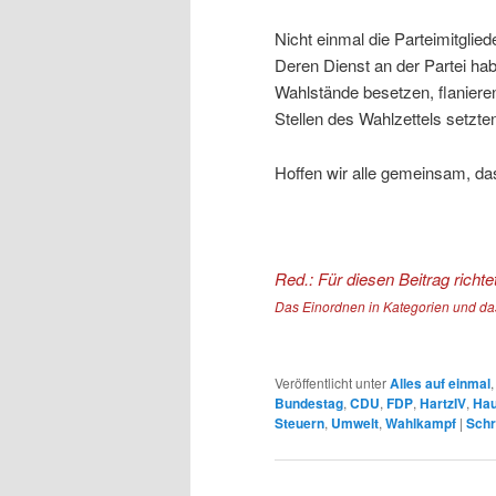
Nicht einmal die Parteimitglied
Deren Dienst an der Partei hab
Wahlstände besetzen, flaniere
Stellen des Wahlzettels setzte
Hoffen wir alle gemeinsam, da
Red.: Für diesen Beitrag richt
Das Einordnen in Kategorien und das
Veröffentlicht unter
Alles auf einmal
Bundestag
,
CDU
,
FDP
,
HartzIV
,
Hau
Steuern
,
Umwelt
,
Wahlkampf
|
Schr