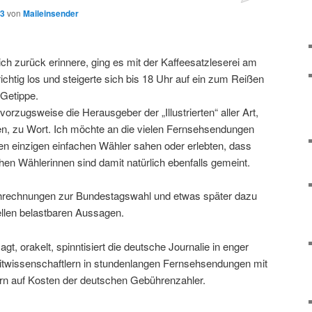
13
von
Maileinsender
ch zurück erinnere, ging es mit der Kaffeesatzleserei am
ichtig los und steigerte sich bis 18 Uhr auf ein zum Reißen
Getippe.
orzugsweise die Herausgeber der „Illustrierten“ aller Art,
ten, zu Wort. Ich möchte an die vielen Fernsehsendungen
inen einzigen einfachen Wähler sahen oder erlebten, dass
chen Wählerinnen sind damit natürlich ebenfalls gemeint.
chrechnungen zur Bundestagswahl und etwas später dazu
llen belastbaren Aussagen.
sagt, orakelt, spinntisiert die deutsche Journalie in enger
itwissenschaftlern in stundenlangen Fernsehsendungen mit
fern auf Kosten der deutschen Gebührenzahler.