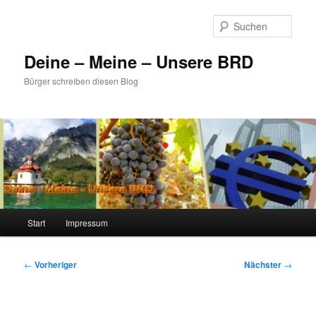
Zum
primären
Such
Inhalt
springen
Deine – Meine – Unsere BRD
Bürger schreiben diesen Blog
Hauptmenü
Start
Impressum
Beitragsnavigation
←
Vorheriger
Nächster
→