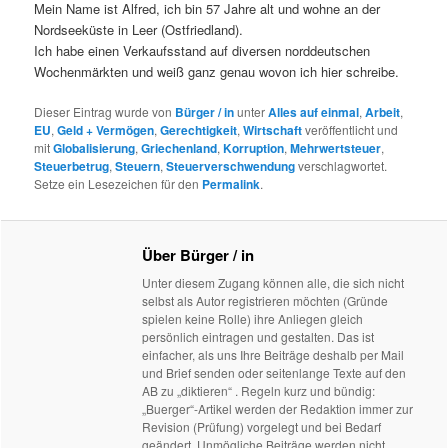
Mein Name ist Alfred, ich bin 57 Jahre alt und wohne an der
Nordseeküste in Leer (Ostfriedland).
Ich habe einen Verkaufsstand auf diversen norddeutschen
Wochenmärkten und weiß ganz genau wovon ich hier schreibe.
Dieser Eintrag wurde von
Bürger / in
unter
Alles auf einmal
,
Arbeit
,
EU
,
Geld + Vermögen
,
Gerechtigkeit
,
Wirtschaft
veröffentlicht und
mit
Globalisierung
,
Griechenland
,
Korruption
,
Mehrwertsteuer
,
Steuerbetrug
,
Steuern
,
Steuerverschwendung
verschlagwortet.
Setze ein Lesezeichen für den
Permalink
.
Über Bürger / in
Unter diesem Zugang können alle, die sich nicht
selbst als Autor registrieren möchten (Gründe
spielen keine Rolle) ihre Anliegen gleich
persönlich eintragen und gestalten. Das ist
einfacher, als uns Ihre Beiträge deshalb per Mail
und Brief senden oder seitenlange Texte auf den
AB zu „diktieren“ . Regeln kurz und bündig:
„Buerger“-Artikel werden der Redaktion immer zur
Revision (Prüfung) vorgelegt und bei Bedarf
geändert. Unmögliche Beiträge werden nicht