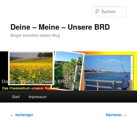
Zum
primären
Such
Inhalt
springen
Deine – Meine – Unsere BRD
Bürger schreiben diesen Blog
Hauptmenü
Start
Impressum
Beitragsnavigation
←
Vorheriger
Nächster
→