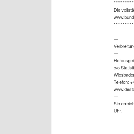
***********
Die vollst
www.bunde
***********
—
Verbreitu
—
Herausgeb
c/o Stati
Wiesbade
Telefon: +
www.destat
—
Sie erreic
Uhr.