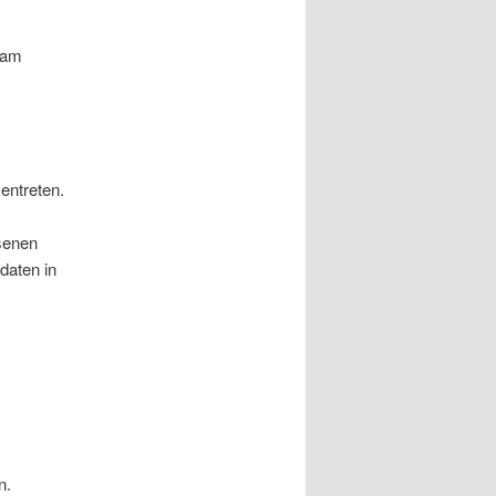
z am
entreten.
senen
daten in
n.