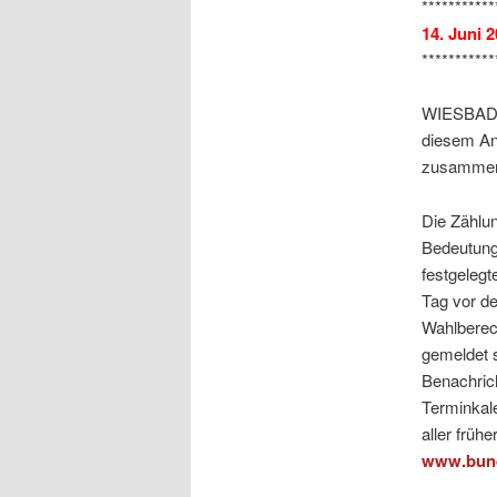
***********
14. Juni 
***********
WIESBADEN
diesem An
zusammeng
Die Zählu
Bedeutung:
festgelegt
Tag vor de
Wahlberec
gemeldet s
Benachrich
Terminkal
aller früh
www.bund