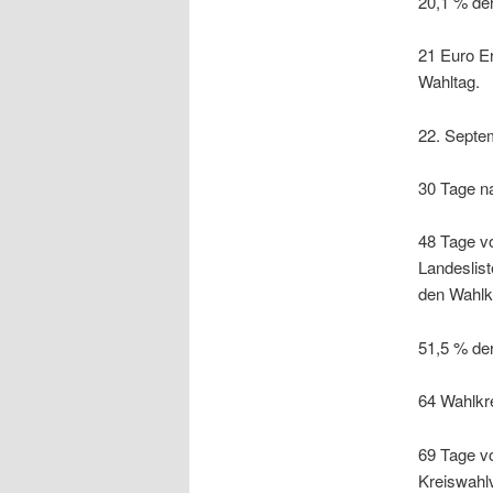
20,1 % der
21 Euro Er
Wahltag.
22. Septe
30 Tage n
48 Tage v
Landeslist
den Wahlk
51,5 % de
64 Wahlkr
69 Tage vo
Kreiswahl