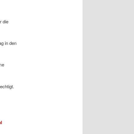
r die
ag in den
mme
chtigt.
l