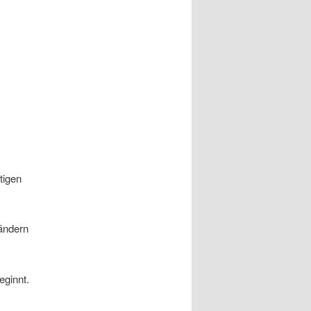
tigen
ländern
eginnt.