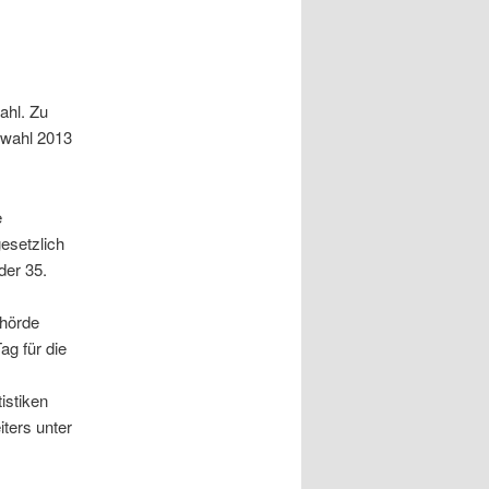
ahl. Zu
swahl 2013
e
esetzlich
der 35.
ehörde
ag für die
istiken
ters unter