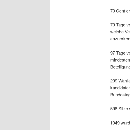
70 Cent er
79 Tage vo
welche Ver
anzuerken
97 Tage vo
mindestens
Beteiligun
299 Wahlkr
kandidaten
Bundestag
598 Sitze
1949 wurd