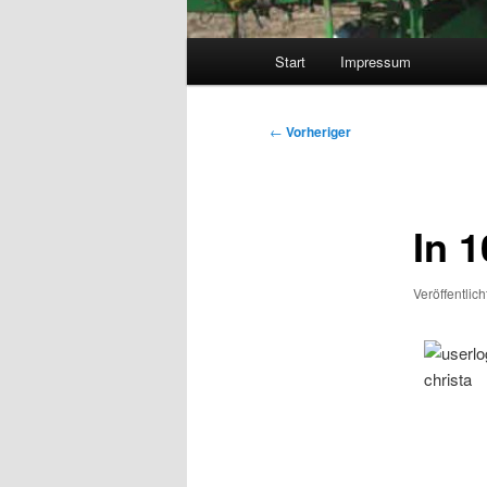
Hauptmenü
Start
Impressum
Beitragsnavigation
←
Vorheriger
In 
Veröffentlic