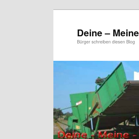
Zum
primären
Inhalt
Deine – Mein
springen
Bürger schreiben diesen Blog