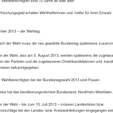
 Wahlberechtigten sind 70 Jahre alt oder älter.
frischungsgeld erhalten Wahlhelferinnen und -helfer für ihren Einsat
mber 2013 – der Wahltag.
ach der Wahl muss der neu gewählte Bundestag spätestens zusamm
or der Wahl, also am 5. August 2013, werden spätestens die zugelas
en der Parteien und die zugelassenen Direktkandidatinnen und -kandi
reisen bekanntgegeben.
r Wahlberechtigten bei der Bundestagswahl 2013 sind Frauen.
eise hat das bevölkerungsreichste Bundesland, Nordrhein-Westfalen.
r der Wahl – bis zum 15. Juli 2013 – müssen Landeslisten bzw.
vorschläge bei den Landes- bzw. Kreiswahlleitungen eingegangen sei