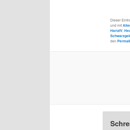
Dieser Eint
und mit
Alte
HartzIV
,
He
Schwarzgel
den
Permal
Schre