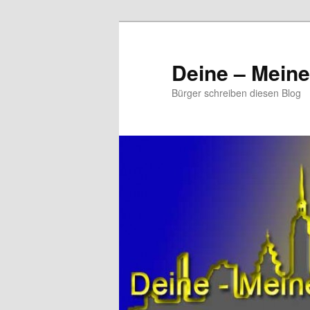
Zum
primären
Inhalt
Deine – Mein
springen
Bürger schreiben diesen Blog