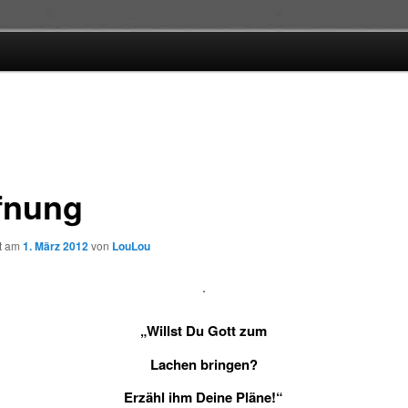
fnung
ht am
1. März 2012
von
LouLou
.
„Willst Du Gott zum
Lachen bringen?
Erzähl ihm Deine Pläne!“