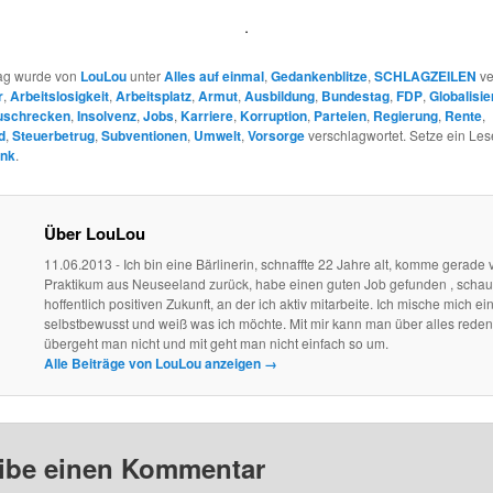
.
rag wurde von
LouLou
unter
Alles auf einmal
,
Gedankenblitze
,
SCHLAGZEILEN
ve
r
,
Arbeitslosigkeit
,
Arbeitsplatz
,
Armut
,
Ausbildung
,
Bundestag
,
FDP
,
Globalisi
uschrecken
,
Insolvenz
,
Jobs
,
Karriere
,
Korruption
,
Parteien
,
Regierung
,
Rente
,
d
,
Steuerbetrug
,
Subventionen
,
Umwelt
,
Vorsorge
verschlagwortet. Setze ein Les
ink
.
Über LouLou
11.06.2013 - Ich bin eine Bärlinerin, schnaffte 22 Jahre alt, komme gerade
Praktikum aus Neuseeland zurück, habe einen guten Job gefunden , schau
hoffentlich positiven Zukunft, an der ich aktiv mitarbeite. Ich mische mich ein
selbstbewusst und weiß was ich möchte. Mit mir kann man über alles reden
übergeht man nicht und mit geht man nicht einfach so um.
Alle Beiträge von LouLou anzeigen
→
ibe einen Kommentar