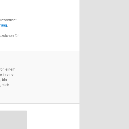
röffentlicht
erung
,
ezeichen für
 von einem
e in eine
, bin
, mich