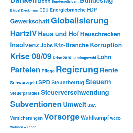
Bundestag
Bonn
Bundespräsident
FDP
Energiebranche
CDU
Bärbel Dieckmann
Globalisierung
Gewerkschaft
HartzIV
Haus und Hof
Heuschrecken
Insolvenz
Korruption
Kfz-Branche
Jobs
Krise 08/09
Lohn
Krise 2010
Landtagswahl
Regierung
Parteien
Rente
Pflege
Steuern
SPD
Steuerbetrug
Schwarzgeld
Steuerverschwendung
Steuerparadies
Subventionen
Umwelt
USA
Vorsorge
Wahlkampf
Versicherungen
wccb
Wohnen + Leben