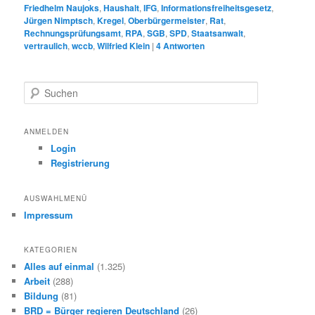
Friedhelm Naujoks
,
Haushalt
,
IFG
,
Informationsfreiheitsgesetz
,
Jürgen Nimptsch
,
Kregel
,
Oberbürgermeister
,
Rat
,
Rechnungsprüfungsamt
,
RPA
,
SGB
,
SPD
,
Staatsanwalt
,
vertraulich
,
wccb
,
Wilfried Klein
|
4
Antworten
S
u
c
h
ANMELDEN
e
Login
n
Registrierung
AUSWAHLMENÜ
Impressum
KATEGORIEN
Alles auf einmal
(1.325)
Arbeit
(288)
Bildung
(81)
BRD = Bürger regieren Deutschland
(26)