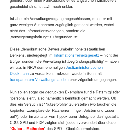
gehören, oder einer Panikattacke eines ängstlichen Mitarbeiters
geschuldet sind, ist z.Zt. noch unklar.
Ist aber ein Verwaltungsvorgang abgeschlossen, muss er mit
ganz wenigen Ausnahmen zugänglich gemacht werden, wobei
nicht das Informationsverlangen, sondern die
„Verweigerungshaltung“ zu begründen ist.
Diese „demokratische Beweisumkehr“ hoheitsstaatlichen
Denkens, niedergelegt im
Informationsfreiheitsgesetz
– nicht der
Bürger sondern die Verwaltung ist „begründungspflichtig“ – haben
wir u.a. in NRW dem ehemaligen
Justizminister Jochen
Dieckmann
zu verdanken. Trotzdem wurde in Bonn mit
transparentem Verwaltungshandeln
eher zögerlich umgegangen.
Nun sollen sogar die gedruckten Exemplare für die Ratsmitglieder
"personalisiert", also namentlich kenntlich gemacht werden. Ob
dies ein Versuch ist "Nutzerprofile" zu erstellen (wo tauchen die
kopierten Exemplare der Ratsherren Finger, Joisten und Esser
auf?), oder im Zeitalter von Tippex purer Unfug, sei dahingestellt.
CDU, SPD und FDP zeigten sich jedoch verwundert über diese
"
Gulag – Methoden
" des SPD – Oberbürgermeisters.