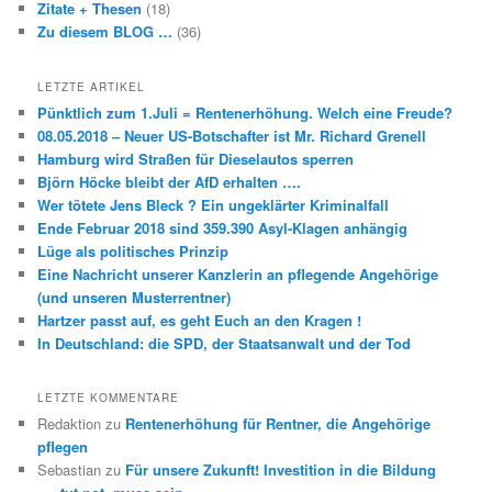
Zitate + Thesen
(18)
Zu diesem BLOG …
(36)
LETZTE ARTIKEL
Pünktlich zum 1.Juli = Rentenerhöhung. Welch eine Freude?
08.05.2018 – Neuer US-Botschafter ist Mr. Richard Grenell
Hamburg wird Straßen für Dieselautos sperren
Björn Höcke bleibt der AfD erhalten ….
Wer tötete Jens Bleck ? Ein ungeklärter Kriminalfall
Ende Februar 2018 sind 359.390 Asyl-Klagen anhängig
Lüge als politisches Prinzip
Eine Nachricht unserer Kanzlerin an pflegende Angehörige
(und unseren Musterrentner)
Hartzer passt auf, es geht Euch an den Kragen !
In Deutschland: die SPD, der Staatsanwalt und der Tod
LETZTE KOMMENTARE
Redaktion
zu
Rentenerhöhung für Rentner, die Angehörige
pflegen
Sebastian
zu
Für unsere Zukunft! Investition in die Bildung