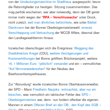
von der
Umdeutungsmaschine im Stadthaus
ausgespuckt, bevor
die Ratsmitglieder zur heutigen Sitzung zusammentraten. Das
mag perfide erscheinen, war aber notwendig, denn der OB geriet
immer mehr wegen der "
RPA – Verschlussache
" unter Druck,
nicht zuletzt,
weil man ähnliches befürchtete
, wie unter
Bärbel
Dieckmann
bei der Bonner Oberbürgermeisterwahl:
erneute
Verschleppung und Vertuschung
der WCCB Affäre, diesmal über
den Landtagswahltermin hinaus.
Inzwischen überschlugen sich die Ereignisse:
Weggang des
Stadtdirektors Kregel
(CDU),
weitere Verzögerungen und
Kostenerhöhungen
bei Bonns größtem Brückenprojekt, weitere
16, 1 Millionen Euro "plötzlich" versandet
und ein – vermutliches
"Auf Nimmerwiedersehen
" für den Neubau des
Beethovenfestspielhauses.
Zur "Abrundung" wurde inzwischen Bonns Oberhäuserverwalter,
der SPD – Mann
Friedhelm Naujoks entmachtet
,
aber nur ein
bisschen
, was vermutlich ein taktischer Fehler des
SPD –
Oberbürgermeisters
war, denn nun fordern offenbar die eigenen
Mannen in einem
Offenen Brief an den OB, den Kopf des SGB –
Chefs
. Mitverwurstet wird
Wilfried Klein
, SPD