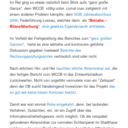
Im Rat ging so etwas natürlich beim Blick aufs "ganz große
Ganze", dem WCCB völlig unter, zumal man zeitgleich mit
einem anderen Problem kämpfte, dem
SGB Jahresabschluss
2006
, Federführung Lossau, welches dann als "
Beinahe –
Bilanzfälschung
"
eine gewisse Eigendynamik entfaltete
.
Im Vorfeld der Fertigstellung des Berichtes zum "
ganz großen
Ganzen
", hatte es eine lebhafte und kontrovers geführte
Diskussion gegeben inwieweit
Berichte des
Rechnungsprüfungsamtes
vertraulich sind oder nicht.
Nach etlichem Hin- und Her
tauchten etliche Aktenordner auf
, die
den fertigen Bericht zum WCCB in das Entwurfsstadium
zurückwarfen. Nicht von ungefähr vermutete man ein "Zeitspiel"
denn der OB sucht händeringend Investoren für das Projekt
das
so gut wie keine klaren Konturen besitzt
.
Damit war erst einmal
Ruhe eingekehrt
, denn bei laufenden
Verfahren, Gutachten, etc. ist ein Zugriff über das
Informationsfreiheitsgesetz nicht möglich. Ob die verspätet
gefundenen Aktenordner zur normalen Schlamperei im Stadthaus