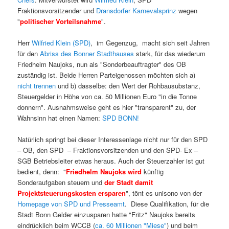
Fraktionsvorsitzender und
Dransdorfer Karnevalsprinz
wegen
"
politischer Vorteilsnahme
".
Herr
Wilfried Klein (SPD)
, im Gegenzug, macht sich seit Jahren
für den
Abriss des Bonner Stadthauses
stark, für das wiederum
Friedhelm Naujoks, nun als "Sonderbeauftragter" des OB
zuständig ist. Beide Herren Parteigenossen möchten sich a)
nicht trennen
und b) dasselbe: den Wert der Rohbausubstanz,
Steuergelder in Höhe von ca. 50 Millionen Euro "in die Tonne
donnern". Ausnahmsweise geht es hier "transparent" zu, der
Wahnsinn hat einen Namen:
SPD BONN!
Natürlich springt bei dieser Interessenlage nicht nur für den SPD
– OB, den SPD – Fraktionsvorsitzenden und den SPD- Ex –
SGB Betriebsleiter etwas heraus. Auch der Steuerzahler ist gut
bedient, denn: "
Friedhelm Naujoks wird
künftig
Sonderaufgaben steuern und
der Stadt damit
Projektsteuerungskosten ersparen
", tönt es unisono von der
Homepage von SPD und Presseamt
. Diese Qualifikation, für die
Stadt Bonn Gelder einzusparen hatte "Fritz" Naujoks bereits
eindrücklich beim WCCB (
ca. 60 Millionen "Miese"
) und beim