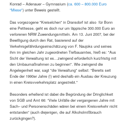
Konrad – Adenauer – Gymnasium (
ca. 600 – 800.000 Euro
"Miese"
) unter Beweis gestellt.
Das vorgezogene "Kreiselchen" in Dransdorf ist also für Bonn
eine Petitesse, geht es doch nur um läppische 300.000 Euro an
verlorenen NRW Zuwendungsmitteln. Am 13. Juni 2007, bei der
Bewilligung durch den Rat, basierend auf der
Verkehrsgefährdungseinschätzung von F. Naujoks und seines
ihm im gleichen Jahr zugeordneten Tiefbauamtes, hieß es: "Aus
Sicht der Verwaltung ist es…zwingend erforderlich kurzfristig mit
den Umbaumaßnahmen zu beginnen". Wie zwingend die
Angelegenheit war, sagt "die Verwaltung" selbst: "Bereits seit
Ende der 1990er Jahre (!) wird deshalb ein Ausbau der Kreuzung
in einen Kreisvverkehrsplatz angestrebt."
Besonders erhellend ist dabei die Begründung der Dringlichkeit
von SGB und Amt 66: “Viele Unfälle der vergangenen Jahre mit
Sach– und Personenschäden wären bei einem Kreisverkehr nicht
entstanden” (auch diejenigen, die auf Alkoholmißbrauch
zurückgingen?).