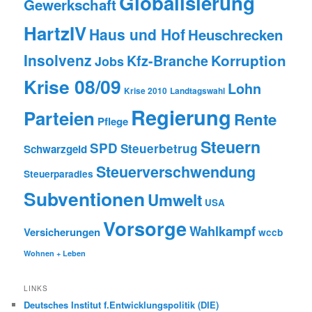
Globalisierung
Gewerkschaft
HartzIV
Haus und Hof
Heuschrecken
Insolvenz
Korruption
Kfz-Branche
Jobs
Krise 08/09
Lohn
Krise 2010
Landtagswahl
Regierung
Parteien
Rente
Pflege
Steuern
SPD
Steuerbetrug
Schwarzgeld
Steuerverschwendung
Steuerparadies
Subventionen
Umwelt
USA
Vorsorge
Wahlkampf
Versicherungen
wccb
Wohnen + Leben
LINKS
Deutsches Institut f.Entwicklungspolitik (DIE)