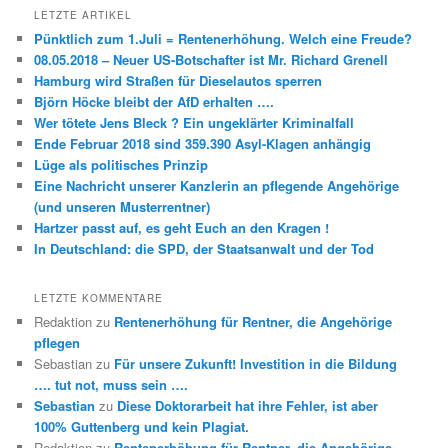
LETZTE ARTIKEL
Pünktlich zum 1.Juli = Rentenerhöhung. Welch eine Freude?
08.05.2018 – Neuer US-Botschafter ist Mr. Richard Grenell
Hamburg wird Straßen für Dieselautos sperren
Björn Höcke bleibt der AfD erhalten ….
Wer tötete Jens Bleck ? Ein ungeklärter Kriminalfall
Ende Februar 2018 sind 359.390 Asyl-Klagen anhängig
Lüge als politisches Prinzip
Eine Nachricht unserer Kanzlerin an pflegende Angehörige
(und unseren Musterrentner)
Hartzer passt auf, es geht Euch an den Kragen !
In Deutschland: die SPD, der Staatsanwalt und der Tod
LETZTE KOMMENTARE
Redaktion
zu
Rentenerhöhung für Rentner, die Angehörige
pflegen
Sebastian
zu
Für unsere Zukunft! Investition in die Bildung
…. tut not, muss sein ….
Sebastian
zu
Diese Doktorarbeit hat ihre Fehler, ist aber
100% Guttenberg und kein Plagiat.
Redaktion
zu
Rentenerhöhung für Rentner, die Angehörige