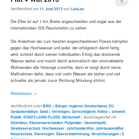
5
Veröffentlicht am
11. Juni 2013
von
LouLou
Die Elbe ist auf 1 km Breite angeschwollen und sogar aus der
internationalen ISS-Raumstation zu sehen.
Die Anwohner der zum bersten angeschwollenen Flüsse kämpfen
gegen das Hochwasser und jeder, der erfolgreich damit fertig
wird, schickt durch seinen individuellen Erfolg das drückende
Wasser weiter und macht damit automatisch den stromabwärts
Wohnenden alle Vorsorge zunichte, denn er sorgt durch seine
Maßnahmen dafür, dass viel mehr Wasser als bisher und viel
schneller als jemals zuvor Richtung Mündung strömt.
Weiterlesen
→
Veröffentlicht unter
BRD = Bürger regieren Deutschland
,
EU
,
Gedankenblitze
,
Geld + Vermögen
,
Gerechtigkeit
,
Klima + Umwelt
,
Politik
,
STADT-LAND-FLUSS
,
Wirtschaft
|
Verschlagwortet mit
Deichbau
,
Elementarschaden
,
Flutpolder
,
Gemeinwohl
,
Gewässerschutz
,
Hochwasser
,
Jahrhundertflut
,
Jahrtausendflut
,
Naturschutz
,
Starkregen
,
Überschwemmung
,
Versicherungen
|
5