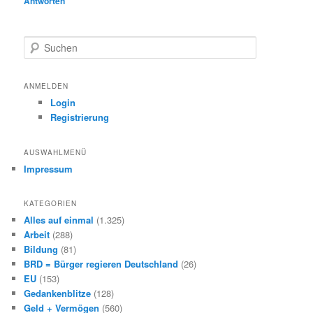
Antworten
S
u
c
h
ANMELDEN
e
Login
n
Registrierung
AUSWAHLMENÜ
Impressum
KATEGORIEN
Alles auf einmal
(1.325)
Arbeit
(288)
Bildung
(81)
BRD = Bürger regieren Deutschland
(26)
EU
(153)
Gedankenblitze
(128)
Geld + Vermögen
(560)