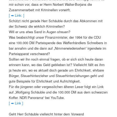
mir schon vor, dass er Herrn Norbert Walter-Borjans die
Zusammenarbeit mit Kriminellen vorwirft.
[ ➡ Link: ]
Schützt nicht gerade Herr Schäuble durch das Abkommen mit
der Schweiz die wirklich Kriminellen?
Will er uns etwa Sand in Augen streuen?
Was beabsichtigt unser Finanzminister, der 1994 für die CDU
eine 100.000 DM Parteispende des Waffenhändlers Schreibers in
bar annahm und die dann auf „Nimmerwiedersehen“ irgendwie im
Parteiapparat verschwand?
Sollten wir ihn noch einmal fragen, ob er sich sich heute daran
erinnern kann, wo das Geld geblieben ist? Vielleicht fällt es ihm
ja heute ein, wo es aktuell doch gerade um Ehrlichkeit, ehrbare
Bürger, Steuerhinterzieher und Steuerhinterziehungen geht und
gute Beispiele für Ehrlichkeit und Aufrichtigkeit.
Für die jüngeren oder vergesslichen älteren Leser folgt ein Link
auf „Wolfgang Schäuble und die 100.000 DM aus dem schwarzen
Koffer. NDR Panorama“ bei YouTube.
[ ➡ Link ]
Geht Herr Schäuble vielleicht hinter dem Vorwand