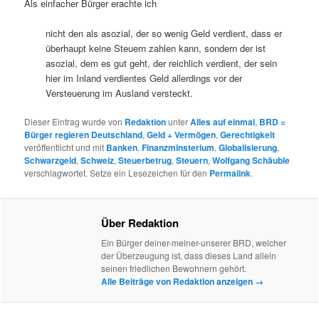
Als einfacher Bürger erachte ich
nicht den als asozial, der so wenig Geld verdient, dass er
überhaupt keine Steuern zahlen kann, sondern der ist
asozial, dem es gut geht, der reichlich verdient, der sein
hier im Inland verdientes Geld allerdings vor der
Versteuerung im Ausland versteckt.
Dieser Eintrag wurde von
Redaktion
unter
Alles auf einmal
,
BRD =
Bürger regieren Deutschland
,
Geld + Vermögen
,
Gerechtigkeit
veröffentlicht und mit
Banken
,
Finanzminsterium
,
Globalisierung
,
Schwarzgeld
,
Schweiz
,
Steuerbetrug
,
Steuern
,
Wolfgang Schäuble
verschlagwortet. Setze ein Lesezeichen für den
Permalink
.
Über Redaktion
Ein Bürger deiner-meiner-unserer BRD, welcher
der Überzeugung ist, dass dieses Land allein
seinen friedlichen Bewohnern gehört.
Alle Beiträge von Redaktion anzeigen
→