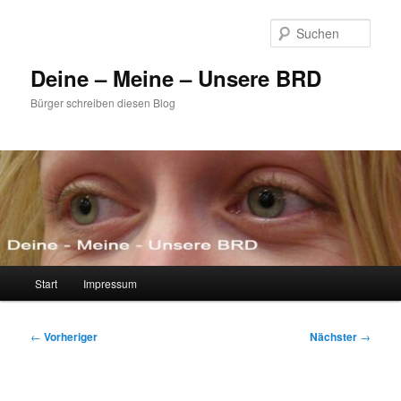
Zum
primären
Such
Inhalt
springen
Deine – Meine – Unsere BRD
Bürger schreiben diesen Blog
Hauptmenü
Start
Impressum
Beitragsnavigation
←
Vorheriger
Nächster
→