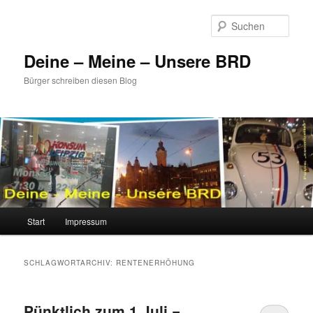
Zum
Zum
primären
sekundären
Such
Inhalt
Inhalt
springen
springen
Deine – Meine – Unsere BRD
Bürger schreiben diesen Blog
Hauptmenü
Start
Impressum
SCHLAGWORTARCHIV:
RENTENERHÖHUNG
Pünktlich zum 1.Juli =