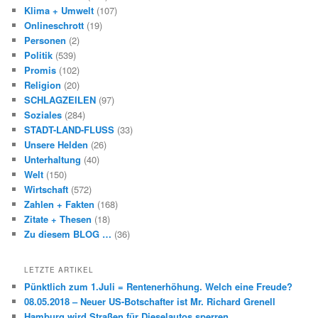
Klima + Umwelt
(107)
Onlineschrott
(19)
Personen
(2)
Politik
(539)
Promis
(102)
Religion
(20)
SCHLAGZEILEN
(97)
Soziales
(284)
STADT-LAND-FLUSS
(33)
Unsere Helden
(26)
Unterhaltung
(40)
Welt
(150)
Wirtschaft
(572)
Zahlen + Fakten
(168)
Zitate + Thesen
(18)
Zu diesem BLOG …
(36)
LETZTE ARTIKEL
Pünktlich zum 1.Juli = Rentenerhöhung. Welch eine Freude?
08.05.2018 – Neuer US-Botschafter ist Mr. Richard Grenell
Hamburg wird Straßen für Dieselautos sperren