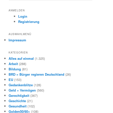
c
h
ANMELDEN
e
Login
n
Registrierung
AUSWAHLMENÜ
Impressum
KATEGORIEN
Alles auf einmal
(1.325)
Arbeit
(288)
Bildung
(81)
BRD = Bürger regieren Deutschland
(26)
EU
(153)
Gedankenblitze
(128)
Geld + Vermögen
(560)
Gerechtigkeit
(367)
Geschichte
(21)
Gesundheit
(102)
Golden50/60+
(108)