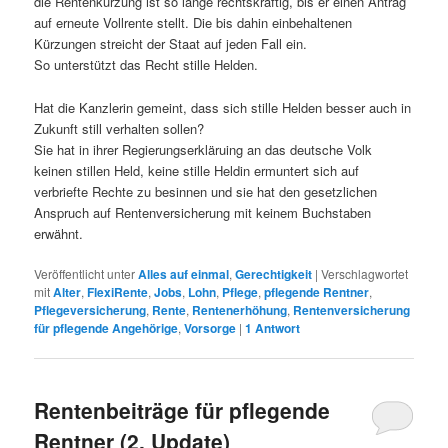
die Rentenkürzung ist so lange rechtskräftig, bis er einen Antrag
auf erneute Vollrente stellt. Die bis dahin einbehaltenen
Kürzungen streicht der Staat auf jeden Fall ein.
So unterstützt das Recht stille Helden.
Hat die Kanzlerin gemeint, dass sich stille Helden besser auch in
Zukunft still verhalten sollen?
Sie hat in ihrer Regierungserkläruing an das deutsche Volk
keinen stillen Held, keine stille Heldin ermuntert sich auf
verbriefte Rechte zu besinnen und sie hat den gesetzlichen
Anspruch auf Rentenversicherung mit keinem Buchstaben
erwähnt.
Veröffentlicht unter
Alles auf einmal
,
Gerechtigkeit
|
Verschlagwortet
mit
Alter
,
FlexiRente
,
Jobs
,
Lohn
,
Pflege
,
pflegende Rentner
,
Pflegeversicherung
,
Rente
,
Rentenerhöhung
,
Rentenversicherung
für pflegende Angehörige
,
Vorsorge
|
1
Antwort
Rentenbeiträge für pflegende
Rentner (2. Update)