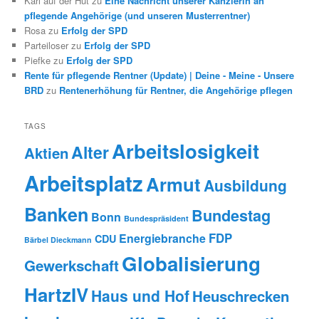
Karl auf der Hut
zu
Eine Nachricht unserer Kanzlerin an
pflegende Angehörige (und unseren Musterrentner)
Rosa
zu
Erfolg der SPD
Parteiloser
zu
Erfolg der SPD
Piefke
zu
Erfolg der SPD
Rente für pflegende Rentner (Update) | Deine - Meine - Unsere
BRD
zu
Rentenerhöhung für Rentner, die Angehörige pflegen
TAGS
Arbeitslosigkeit
Alter
Aktien
Arbeitsplatz
Armut
Ausbildung
Banken
Bundestag
Bonn
Bundespräsident
FDP
Energiebranche
CDU
Bärbel Dieckmann
Globalisierung
Gewerkschaft
HartzIV
Haus und Hof
Heuschrecken