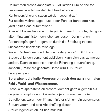
Da kommen dieses Jahr glatt 6,5 Milliarden Euro on the top
zusammen – oder wie der Sachbearbeiter der
Rentenversicherung sagen würde – „oben drauf“.
Für solche Mehrbeträge musste der Rentner früher streiken.
„Jetzt gibt’s das automatisch!“
Aber nicht allen Rentenempfängern ist danach zumute, den guten
alten Finanzminister hoch leben zu lassen. Denn manch
Rentenempfänger / -in geraten durch die Erhöhung in eine
unerwartete finanzielle Misslage.
Waren Rentnerinnen und Rentner bislang unter'm Strich von
Steuerzahlungen verschont geblieben, kann sich das ab morgen
ändern. Dann ist aber nicht nur die Erhöhung steuerpflichtig,
sondern „krass“ die gesamte Rente wird zur Steuer
herangezogen.
So erwischt die kalte Progression auch den ganz normalen
Feld-, Wald- und Wiesenrentner.
Diese wird spätestens ab diesem Moment ganz allgemein als
ungerecht empfunden. Spätestens jetzt wissen auch die
Betroffenen, warum der Finanzminister sich um ein gerechteres
Steuersystem und eine Abschaffung dieser
Steuerungeheuerlichkeit herumdrückt.