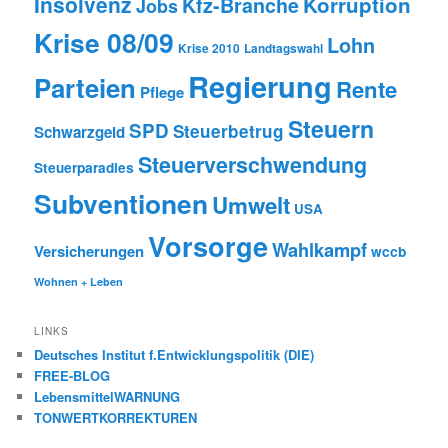
Insolvenz
Korruption
Kfz-Branche
Jobs
Krise 08/09
Lohn
Krise 2010
Landtagswahl
Regierung
Parteien
Rente
Pflege
Steuern
SPD
Steuerbetrug
Schwarzgeld
Steuerverschwendung
Steuerparadies
Subventionen
Umwelt
USA
Vorsorge
Wahlkampf
Versicherungen
wccb
Wohnen + Leben
LINKS
Deutsches Institut f.Entwicklungspolitik (DIE)
FREE-BLOG
LebensmittelWARNUNG
TONWERTKORREKTUREN