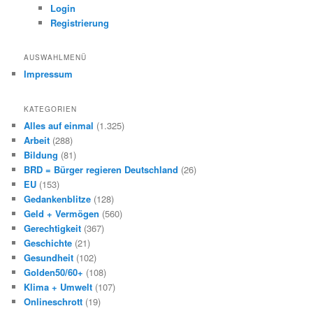
e
Login
n
Registrierung
AUSWAHLMENÜ
Impressum
KATEGORIEN
Alles auf einmal
(1.325)
Arbeit
(288)
Bildung
(81)
BRD = Bürger regieren Deutschland
(26)
EU
(153)
Gedankenblitze
(128)
Geld + Vermögen
(560)
Gerechtigkeit
(367)
Geschichte
(21)
Gesundheit
(102)
Golden50/60+
(108)
Klima + Umwelt
(107)
Onlineschrott
(19)