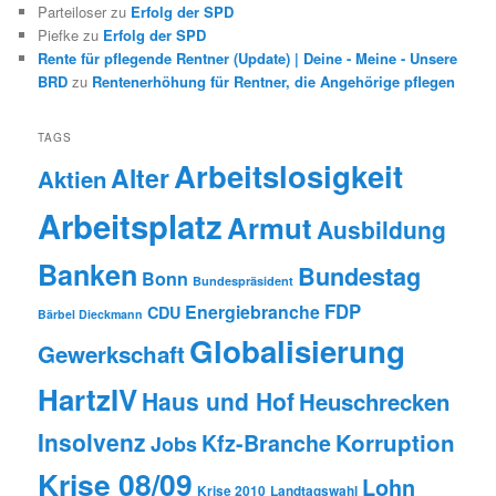
Parteiloser
zu
Erfolg der SPD
Piefke
zu
Erfolg der SPD
Rente für pflegende Rentner (Update) | Deine - Meine - Unsere
BRD
zu
Rentenerhöhung für Rentner, die Angehörige pflegen
TAGS
Arbeitslosigkeit
Alter
Aktien
Arbeitsplatz
Armut
Ausbildung
Banken
Bundestag
Bonn
Bundespräsident
FDP
Energiebranche
CDU
Bärbel Dieckmann
Globalisierung
Gewerkschaft
HartzIV
Haus und Hof
Heuschrecken
Insolvenz
Korruption
Kfz-Branche
Jobs
Krise 08/09
Lohn
Krise 2010
Landtagswahl