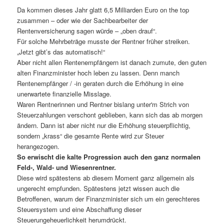
Da kommen dieses Jahr glatt 6,5 Milliarden Euro on the top
zusammen – oder wie der Sachbearbeiter der
Rentenversicherung sagen würde – „oben drauf“.
Für solche Mehrbeträge musste der Rentner früher streiken.
„Jetzt gibt’s das automatisch!“
Aber nicht allen Rentenempfängern ist danach zumute, den guten
alten Finanzminister hoch leben zu lassen. Denn manch
Rentenempfänger / -in geraten durch die Erhöhung in eine
unerwartete finanzielle Misslage.
Waren Rentnerinnen und Rentner bislang unter'm Strich von
Steuerzahlungen verschont geblieben, kann sich das ab morgen
ändern. Dann ist aber nicht nur die Erhöhung steuerpflichtig,
sondern „krass“ die gesamte Rente wird zur Steuer
herangezogen.
So erwischt die kalte Progression auch den ganz normalen
Feld-, Wald- und Wiesenrentner.
Diese wird spätestens ab diesem Moment ganz allgemein als
ungerecht empfunden. Spätestens jetzt wissen auch die
Betroffenen, warum der Finanzminister sich um ein gerechteres
Steuersystem und eine Abschaffung dieser
Steuerungeheuerlichkeit herumdrückt.