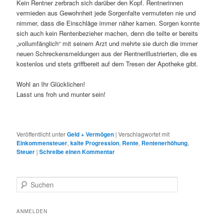
Kein Rentner zerbrach sich darüber den Kopf. Rentnerinnen
vermieden aus Gewohnheit jede Sorgenfalte vermuteten nie und
nimmer, dass die Einschläge immer näher kamen. Sorgen konnte
sich auch kein Rentenbezieher machen, denn die teilte er bereits
„vollumfänglich“ mit seinem Arzt und mehrte sie durch die immer
neuen Schreckensmeldungen aus der Rentnerillustrierten, die es
kostenlos und stets griffbereit auf dem Tresen der Apotheke gibt.
Wohl an Ihr Glücklichen!
Lasst uns froh und munter sein!
Veröffentlicht unter
Geld + Vermögen
|
Verschlagwortet mit
Einkommensteuer
,
kalte Progression
,
Rente
,
Rentenerhöhung
,
Steuer
|
Schreibe einen Kommentar
S
u
c
h
ANMELDEN