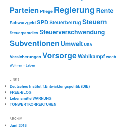
Regierung
Parteien
Rente
Pflege
Steuern
SPD
Steuerbetrug
Schwarzgeld
Steuerverschwendung
Steuerparadies
Subventionen
Umwelt
USA
Vorsorge
Wahlkampf
Versicherungen
wccb
Wohnen + Leben
LINKS
Deutsches Institut f.Entwicklungspolitik (DIE)
FREE-BLOG
LebensmittelWARNUNG
TONWERTKORREKTUREN
ARCHIV
Juni 2018