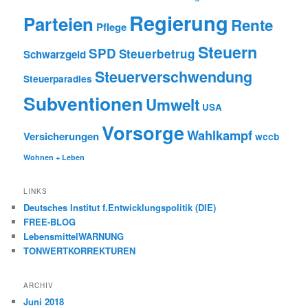
Regierung
Parteien
Rente
Pflege
Steuern
SPD
Steuerbetrug
Schwarzgeld
Steuerverschwendung
Steuerparadies
Subventionen
Umwelt
USA
Vorsorge
Wahlkampf
Versicherungen
wccb
Wohnen + Leben
LINKS
Deutsches Institut f.Entwicklungspolitik (DIE)
FREE-BLOG
LebensmittelWARNUNG
TONWERTKORREKTUREN
ARCHIV
Juni 2018