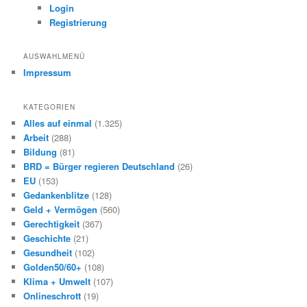
e
Login
n
Registrierung
AUSWAHLMENÜ
Impressum
KATEGORIEN
Alles auf einmal
(1.325)
Arbeit
(288)
Bildung
(81)
BRD = Bürger regieren Deutschland
(26)
EU
(153)
Gedankenblitze
(128)
Geld + Vermögen
(560)
Gerechtigkeit
(367)
Geschichte
(21)
Gesundheit
(102)
Golden50/60+
(108)
Klima + Umwelt
(107)
Onlineschrott
(19)