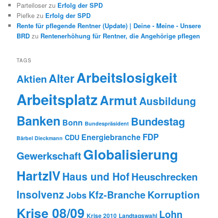
Parteiloser
zu
Erfolg der SPD
Piefke
zu
Erfolg der SPD
Rente für pflegende Rentner (Update) | Deine - Meine - Unsere
BRD
zu
Rentenerhöhung für Rentner, die Angehörige pflegen
TAGS
Arbeitslosigkeit
Alter
Aktien
Arbeitsplatz
Armut
Ausbildung
Banken
Bundestag
Bonn
Bundespräsident
FDP
Energiebranche
CDU
Bärbel Dieckmann
Globalisierung
Gewerkschaft
HartzIV
Haus und Hof
Heuschrecken
Insolvenz
Korruption
Kfz-Branche
Jobs
Krise 08/09
Lohn
Krise 2010
Landtagswahl