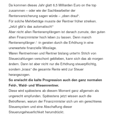
Da kommen dieses Jahr glatt 6,5 Milliarden Euro on the top
zusammen – oder wie der Sachbearbeiter der
Rentenversicherung sagen würde – „oben drauf“.
Für solche Mehrbeträge musste der Rentner früher streiken.
„Jetzt gibt’s das automatisch!“
Aber nicht allen Rentenempfängern ist danach zumute, den guten
alten Finanzminister hoch leben zu lassen. Denn manch
Rentenempfänger / -in geraten durch die Erhöhung in eine
unerwartete finanzielle Misslage.
Waren Rentnerinnen und Rentner bislang unter'm Strich von
Steuerzahlungen verschont geblieben, kann sich das ab morgen
ändern. Dann ist aber nicht nur die Erhöhung steuerpflichtig,
sondern „krass“ die gesamte Rente wird zur Steuer
herangezogen.
So erwischt die kalte Progression auch den ganz normalen
Feld-, Wald- und Wiesenrentner.
Diese wird spätestens ab diesem Moment ganz allgemein als
ungerecht empfunden. Spätestens jetzt wissen auch die
Betroffenen, warum der Finanzminister sich um ein gerechteres
Steuersystem und eine Abschaffung dieser
Steuerungeheuerlichkeit herumdrückt.