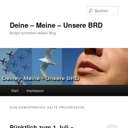
Zum
Zum
primären
sekundären
Such
Inhalt
Inhalt
springen
springen
Deine – Meine – Unsere BRD
Bürger schreiben diesen Blog
Hauptmenü
Start
Impressum
SCHLAGWORTARCHIV:
KALTE PROGRESSION
Pünktlich zum 1.Juli =