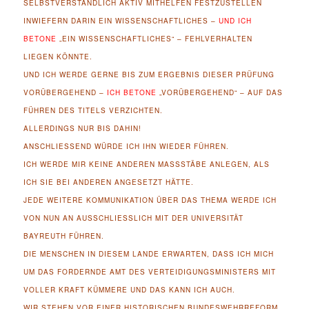
SELBSTVERSTÄNDLICH AKTIV MITHELFEN FESTZUSTELLEN
INWIEFERN DARIN EIN WISSENSCHAFTLICHES –
UND ICH
BETONE
„EIN WISSENSCHAFTLICHES“ – FEHLVERHALTEN
LIEGEN KÖNNTE.
UND ICH WERDE GERNE BIS ZUM ERGEBNIS DIESER PRÜFUNG
VORÜBERGEHEND –
ICH BETONE
„VORÜBERGEHEND“ – AUF DAS
FÜHREN DES TITELS VERZICHTEN.
ALLERDINGS NUR BIS DAHIN!
ANSCHLIESSEND WÜRDE ICH IHN WIEDER FÜHREN.
ICH WERDE MIR KEINE ANDEREN MASSSTÄBE ANLEGEN, ALS I
CH SIE BEI ANDEREN ANGESETZT HÄTTE.
JEDE WEITERE KOMMUNIKATION ÜBER DAS THEMA WERDE ICH
VON NUN AN AUSSCHLIESSLICH MIT DER UNIVERSITÄT B
AYREUTH FÜHREN.
DIE MENSCHEN IN DIESEM LANDE ERWARTEN, DASS ICH MICH
UM DAS FORDERNDE AMT DES VERTEIDIGUNGSMINISTERS MIT
VOLLER KRAFT KÜMMERE UND DAS KANN ICH AUCH.
WIR STEHEN VOR EINER HISTORISCHEN BUNDESWEHRREFORM