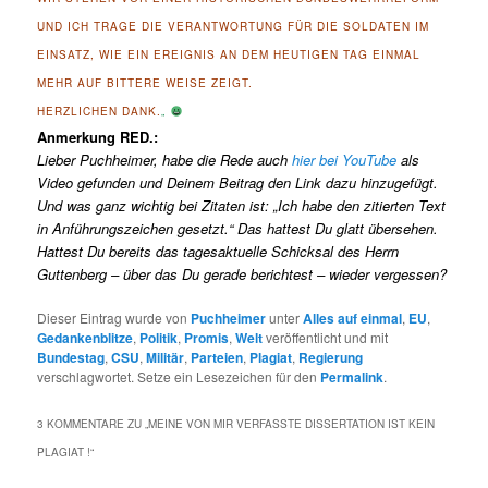
UND ICH TRAGE DIE VERANTWORTUNG FÜR DIE SOLDATEN IM
EINSATZ, WIE EIN EREIGNIS AN DEM HEUTIGEN TAG EINMAL
MEHR AUF BITTERE WEISE ZEIGT.
HERZLICHEN DANK.
„
Anmerkung RED.:
Lieber Puchheimer, habe die Rede auch
hier bei YouTube
als
Video gefunden und Deinem Beitrag den Link dazu hinzugefügt.
Und was ganz wichtig bei Zitaten ist: „Ich habe den zitierten Text
in Anführungszeichen gesetzt.“ Das hattest Du glatt übersehen.
Hattest Du bereits das tagesaktuelle Schicksal des Herrn
Guttenberg – über das Du gerade berichtest – wieder vergessen?
Dieser Eintrag wurde von
Puchheimer
unter
Alles auf einmal
,
EU
,
Gedankenblitze
,
Politik
,
Promis
,
Welt
veröffentlicht und mit
Bundestag
,
CSU
,
Militär
,
Parteien
,
Plagiat
,
Regierung
verschlagwortet. Setze ein Lesezeichen für den
Permalink
.
3 KOMMENTARE ZU „
MEINE VON MIR VERFASSTE DISSERTATION IST KEIN
PLAGIAT !
“