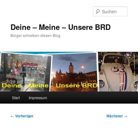
Zum
primären
Such
Inhalt
springen
Deine – Meine – Unsere BRD
Bürger schreiben diesen Blog
Hauptmenü
Start
Impressum
Beitragsnavigation
←
Vorheriger
Nächster
→