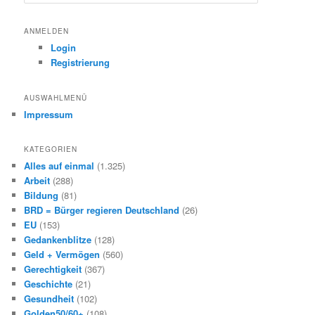
u
c
h
ANMELDEN
e
Login
n
Registrierung
AUSWAHLMENÜ
Impressum
KATEGORIEN
Alles auf einmal
(1.325)
Arbeit
(288)
Bildung
(81)
BRD = Bürger regieren Deutschland
(26)
EU
(153)
Gedankenblitze
(128)
Geld + Vermögen
(560)
Gerechtigkeit
(367)
Geschichte
(21)
Gesundheit
(102)
Golden50/60+
(108)