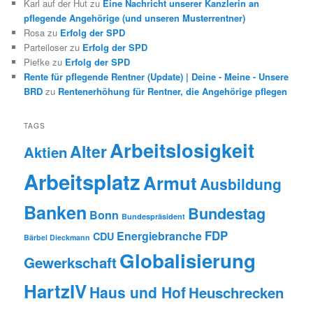
Karl auf der Hut
zu
Eine Nachricht unserer Kanzlerin an
pflegende Angehörige (und unseren Musterrentner)
Rosa
zu
Erfolg der SPD
Parteiloser
zu
Erfolg der SPD
Piefke
zu
Erfolg der SPD
Rente für pflegende Rentner (Update) | Deine - Meine - Unsere
BRD
zu
Rentenerhöhung für Rentner, die Angehörige pflegen
TAGS
Arbeitslosigkeit
Alter
Aktien
Arbeitsplatz
Armut
Ausbildung
Banken
Bundestag
Bonn
Bundespräsident
FDP
Energiebranche
CDU
Bärbel Dieckmann
Globalisierung
Gewerkschaft
HartzIV
Haus und Hof
Heuschrecken