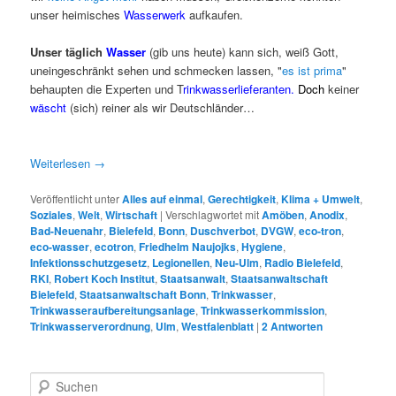
unser heimisches
Wasserwerk
aufkaufen.
Unser täglich
Wasser
(gib uns heute) kann sich, weiß Gott,
uneingeschränkt sehen und schmecken lassen, "
es ist prima
"
behaupten die Experten und T
rinkwasserlieferanten.
Doch
keiner
wäscht
(sich) reiner als wir Deutschländer…
Weiterlesen
→
Veröffentlicht unter
Alles auf einmal
,
Gerechtigkeit
,
Klima + Umwelt
,
Soziales
,
Welt
,
Wirtschaft
|
Verschlagwortet mit
Amöben
,
Anodix
,
Bad-Neuenahr
,
Bielefeld
,
Bonn
,
Duschverbot
,
DVGW
,
eco-tron
,
eco-wasser
,
ecotron
,
Friedhelm Naujojks
,
Hygiene
,
Infektionsschutzgesetz
,
Legionellen
,
Neu-Ulm
,
Radio Bielefeld
,
RKI
,
Robert Koch Institut
,
Staatsanwalt
,
Staatsanwaltschaft
Bielefeld
,
Staatsanwaltschaft Bonn
,
Trinkwasser
,
Trinkwasseraufbereitungsanlage
,
Trinkwasserkommission
,
Trinkwasserverordnung
,
Ulm
,
Westfalenblatt
|
2
Antworten
S