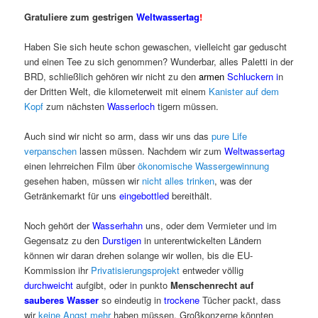
Gratuliere zum gestrigen
Weltwassertag
!
Haben Sie sich heute schon gewaschen, vielleicht gar geduscht
und einen Tee zu sich genommen? Wunderbar, alles Paletti in der
BRD, schließlich gehören wir nicht zu den
armen
Schluckern i
n
der Dritten Welt, die kilometerweit mit einem
Kanister auf dem
Kopf
zum nächsten
Wasserloch
tigern müssen.
Auch sind wir nicht so arm, dass wir uns das
pure Life
verpanschen
lassen müssen. Nachdem wir zum
Weltwassertag
einen lehrreichen Film über
ökonomische Wassergewinnung
gesehen haben, müssen wir
nicht alles trinken
, was der
Getränkemarkt für uns
eingebottled
bereithält.
Noch gehört der
Wasserhahn
uns, oder dem Vermieter und im
Gegensatz zu den
Durstigen
in unterentwickelten Ländern
können wir daran drehen solange wir wollen, bis die EU-
Kommission ihr
Privatisierungsprojekt
entweder völlig
durchweicht
aufgibt, oder in punkto
Menschenrecht auf
sauberes Wasser
so eindeutig in
trockene
Tücher packt, dass
wir
keine Angst mehr
haben müssen, Großkonzerne könnten