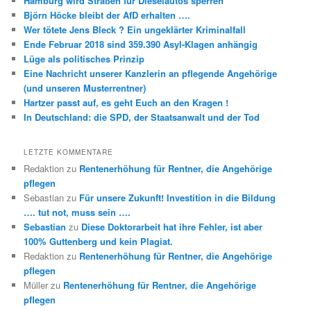
Hamburg wird Straßen für Dieselautos sperren
Björn Höcke bleibt der AfD erhalten ….
Wer tötete Jens Bleck ? Ein ungeklärter Kriminalfall
Ende Februar 2018 sind 359.390 Asyl-Klagen anhängig
Lüge als politisches Prinzip
Eine Nachricht unserer Kanzlerin an pflegende Angehörige
(und unseren Musterrentner)
Hartzer passt auf, es geht Euch an den Kragen !
In Deutschland: die SPD, der Staatsanwalt und der Tod
LETZTE KOMMENTARE
Redaktion
zu
Rentenerhöhung für Rentner, die Angehörige
pflegen
Sebastian
zu
Für unsere Zukunft! Investition in die Bildung
…. tut not, muss sein ….
Sebastian
zu
Diese Doktorarbeit hat ihre Fehler, ist aber
100% Guttenberg und kein Plagiat.
Redaktion
zu
Rentenerhöhung für Rentner, die Angehörige
pflegen
Müller
zu
Rentenerhöhung für Rentner, die Angehörige
pflegen