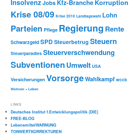
Insolvenz
Korruption
Kfz-Branche
Jobs
Krise 08/09
Lohn
Krise 2010
Landtagswahl
Regierung
Parteien
Rente
Pflege
Steuern
SPD
Steuerbetrug
Schwarzgeld
Steuerverschwendung
Steuerparadies
Subventionen
Umwelt
USA
Vorsorge
Wahlkampf
Versicherungen
wccb
Wohnen + Leben
LINKS
Deutsches Institut f.Entwicklungspolitik (DIE)
FREE-BLOG
LebensmittelWARNUNG
TONWERTKORREKTUREN