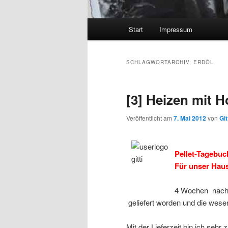
Hauptmenü
Start
Impressum
SCHLAGWORTARCHIV:
ERDÖL
[3] Heizen mit H
Veröffentlicht am
7. Mai 2012
von
Git
Pellet-Tagebuc
Für unser Haus 
4 Wochen nach u
geliefert worden und die wesen
Mit der Lieferzeit bin ich sehr 