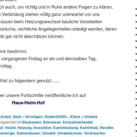
ch auch, um richtig und in Ruhe andere Fragen zu klären,
Verbindung stehen völlig ganz unerwartet vor uns
 müssen beim Heizungswechsel bauliche Vorarbeiten
orische, rechtliche Angelegenheiten erledigt werden, deren
lde gar nicht abschätzen können.
tens bestimmt.
vergangenen Freitag an ein und demselben Tag.
mittag.
frist zu folgendem genutzt …..
r unsere Fortschritte veröffentliche ich auf
Haus-Heim-Hof
,
Arbeit
,
Geld + Vermögen
,
Golden50/60+
,
Klima + Umwelt
,
lagwortet mit
Baukosten
,
Biomasse
,
Emissionshandel
,
of
,
Heizöl
,
Heizung
,
Investition
,
Kaminheizung
,
Kaminholz
,
Rendite
,
nenergie
,
Subventionen
,
Umwelt
,
Umweltschutz
,
Verbraucher
,