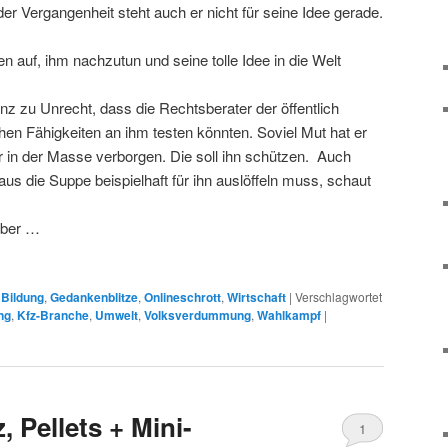
 der Vergangenheit steht auch er nicht für seine Idee gerade.
en auf, ihm nachzutun und seine tolle Idee in die Welt
anz zu Unrecht, dass die Rechtsberater der öffentlich
hen Fähigkeiten an ihm testen könnten. Soviel Mut hat er
ber in der Masse verborgen. Die soll ihn schützen. Auch
us die Suppe beispielhaft für ihn auslöffeln muss, schaut
 Aber …
,
Bildung
,
Gedankenblitze
,
Onlineschrott
,
Wirtschaft
|
Verschlagwortet
ng
,
Kfz-Branche
,
Umwelt
,
Volksverdummung
,
Wahlkampf
|
, Pellets + Mini-
1