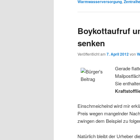
Warmwasserversorgung
,
Zentralh
Boykottaufruf u
senken
Veröffentlicht am
7. April 2012
von
W
Gerade flatt
Mailpostfäch
Sie enthalte
Kraftstoffl
Einschmeichelnd wird mir erklä
Preis wegen mangelnder Nachf
zwingen dem Beispiel zu folge
Natürlich bleibt der Urheber d