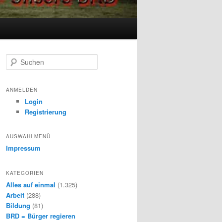
S
u
c
h
ANMELDEN
e
Login
n
Registrierung
AUSWAHLMENÜ
Impressum
KATEGORIEN
Alles auf einmal
(1.325)
Arbeit
(288)
Bildung
(81)
BRD = Bürger regieren