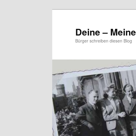
Zum
Zum
primären
sekundären
Inhalt
Inhalt
Deine – Mein
springen
springen
Bürger schreiben diesen Blog