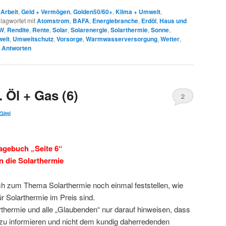
,
Arbeit
,
Geld + Vermögen
,
Golden50/60+
,
Klima + Umwelt
,
lagwortet mit
Atomstrom
,
BAFA
,
Energiebranche
,
Erdöl
,
Haus und
W
,
Rendite
,
Rente
,
Solar
,
Solarenergie
,
Solarthermie
,
Sonne
,
elt
,
Umweltschutz
,
Vorsorge
,
Warmwasserversorgung
,
Wetter
,
Antworten
 Öl + Gas (6)
2
Gitti
agebuch „Seite 6“
n die Solarthermie
h zum Thema Solarthermie noch einmal feststellen, wie
ür Solarthermie im Preis sind.
rthermie und alle „Glaubenden“ nur darauf hinweisen, dass
h zu informieren und nicht dem kundig daherredenden