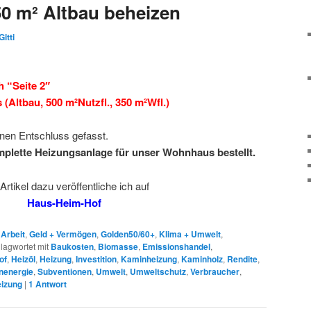
50 m² Altbau beheizen
Gitti
h “Seite 2″
(Altbau, 500 m²Nutzfl., 350 m²Wfl.)
inen Entschluss gefasst.
plette Heizungsanlage für unser Wohnhaus bestellt.
Artikel dazu veröffentliche ich auf
Haus-Heim-Hof
,
Arbeit
,
Geld + Vermögen
,
Golden50/60+
,
Klima + Umwelt
,
lagwortet mit
Baukosten
,
Biomasse
,
Emissionshandel
,
of
,
Heizöl
,
Heizung
,
Investition
,
Kaminheizung
,
Kaminholz
,
Rendite
,
nenergie
,
Subventionen
,
Umwelt
,
Umweltschutz
,
Verbraucher
,
eizung
|
1
Antwort