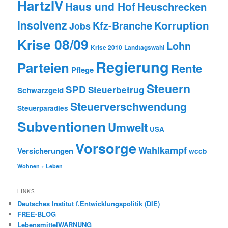
HartzIV
Haus und Hof
Heuschrecken
Insolvenz
Korruption
Kfz-Branche
Jobs
Krise 08/09
Lohn
Krise 2010
Landtagswahl
Regierung
Parteien
Rente
Pflege
Steuern
SPD
Steuerbetrug
Schwarzgeld
Steuerverschwendung
Steuerparadies
Subventionen
Umwelt
USA
Vorsorge
Wahlkampf
Versicherungen
wccb
Wohnen + Leben
LINKS
Deutsches Institut f.Entwicklungspolitik (DIE)
FREE-BLOG
LebensmittelWARNUNG