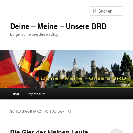
Zum
Zum
primären
sekundären
Such
Inhalt
Inhalt
springen
springen
Deine – Meine – Unsere BRD
Bürger schreiben diesen Blog
Hauptmenü
Start
Impressum
SCHLAGWORTARCHIV:
SOLIDARITÄT
Die Gier der kleinen Leute