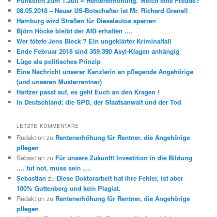
Pünktlich zum 1.Juli = Rentenerhöhung. Welch eine Freude?
08.05.2018 – Neuer US-Botschafter ist Mr. Richard Grenell
Hamburg wird Straßen für Dieselautos sperren
Björn Höcke bleibt der AfD erhalten ….
Wer tötete Jens Bleck ? Ein ungeklärter Kriminalfall
Ende Februar 2018 sind 359.390 Asyl-Klagen anhängig
Lüge als politisches Prinzip
Eine Nachricht unserer Kanzlerin an pflegende Angehörige
(und unseren Musterrentner)
Hartzer passt auf, es geht Euch an den Kragen !
In Deutschland: die SPD, der Staatsanwalt und der Tod
LETZTE KOMMENTARE
Redaktion
zu
Rentenerhöhung für Rentner, die Angehörige
pflegen
Sebastian
zu
Für unsere Zukunft! Investition in die Bildung
…. tut not, muss sein ….
Sebastian
zu
Diese Doktorarbeit hat ihre Fehler, ist aber
100% Guttenberg und kein Plagiat.
Redaktion
zu
Rentenerhöhung für Rentner, die Angehörige
pflegen