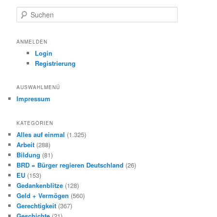
S
u
c
h
ANMELDEN
e
Login
n
Registrierung
AUSWAHLMENÜ
Impressum
KATEGORIEN
Alles auf einmal
(1.325)
Arbeit
(288)
Bildung
(81)
BRD = Bürger regieren Deutschland
(26)
EU
(153)
Gedankenblitze
(128)
Geld + Vermögen
(560)
Gerechtigkeit
(367)
Geschichte
(21)