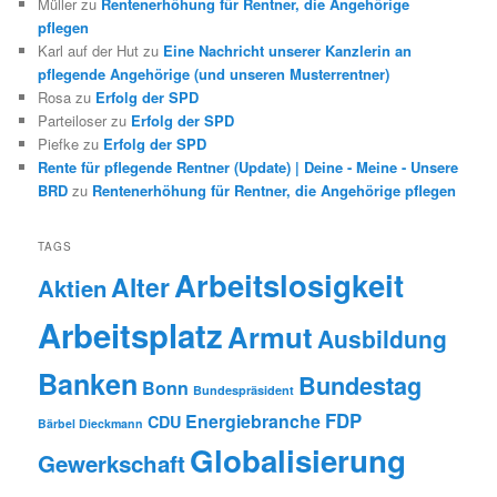
Müller
zu
Rentenerhöhung für Rentner, die Angehörige
pflegen
Karl auf der Hut
zu
Eine Nachricht unserer Kanzlerin an
pflegende Angehörige (und unseren Musterrentner)
Rosa
zu
Erfolg der SPD
Parteiloser
zu
Erfolg der SPD
Piefke
zu
Erfolg der SPD
Rente für pflegende Rentner (Update) | Deine - Meine - Unsere
BRD
zu
Rentenerhöhung für Rentner, die Angehörige pflegen
TAGS
Arbeitslosigkeit
Alter
Aktien
Arbeitsplatz
Armut
Ausbildung
Banken
Bundestag
Bonn
Bundespräsident
FDP
Energiebranche
CDU
Bärbel Dieckmann
Globalisierung
Gewerkschaft