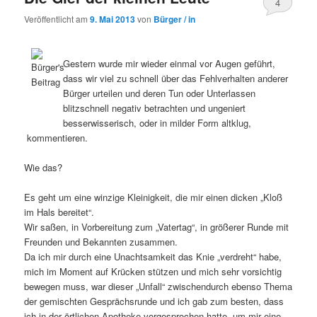
4
Veröffentlicht am
9. Mai 2013
von
Bürger / in
Gestern wurde mir wieder einmal vor Augen geführt,
dass wir viel zu schnell über das Fehlverhalten anderer
Bürger urteilen und deren Tun oder Unterlassen
blitzschnell negativ betrachten und ungeniert
besserwisserisch, oder in milder Form altklug,
kommentieren.
Wie das?
Es geht um eine winzige Kleinigkeit, die mir einen dicken „Kloß
im Hals bereitet“.
Wir saßen, in Vorbereitung zum „Vatertag“, in größerer Runde mit
Freunden und Bekannten zusammen.
Da ich mir durch eine Unachtsamkeit das Knie „verdreht“ habe,
mich im Moment auf Krücken stützen und mich sehr vorsichtig
bewegen muss, war dieser „Unfall“ zwischendurch ebenso Thema
der gemischten Gesprächsrunde und ich gab zum besten, dass
ich in der örtlichen Apotheke vorgesprochen hatte, um mir eine