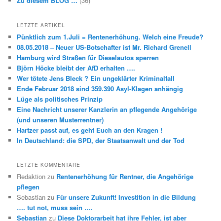
Zu diesem BLOG …
(36)
LETZTE ARTIKEL
Pünktlich zum 1.Juli = Rentenerhöhung. Welch eine Freude?
08.05.2018 – Neuer US-Botschafter ist Mr. Richard Grenell
Hamburg wird Straßen für Dieselautos sperren
Björn Höcke bleibt der AfD erhalten ….
Wer tötete Jens Bleck ? Ein ungeklärter Kriminalfall
Ende Februar 2018 sind 359.390 Asyl-Klagen anhängig
Lüge als politisches Prinzip
Eine Nachricht unserer Kanzlerin an pflegende Angehörige
(und unseren Musterrentner)
Hartzer passt auf, es geht Euch an den Kragen !
In Deutschland: die SPD, der Staatsanwalt und der Tod
LETZTE KOMMENTARE
Redaktion
zu
Rentenerhöhung für Rentner, die Angehörige
pflegen
Sebastian
zu
Für unsere Zukunft! Investition in die Bildung
…. tut not, muss sein ….
Sebastian
zu
Diese Doktorarbeit hat ihre Fehler, ist aber