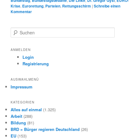
Bundestag
,
Bundestagsdebatte
,
Die Linke
,
Dr. Gregor Gysi
,
EURO-
Krise
,
Eurorettung
,
Parteien
,
Rettungsschirm
|
Schreibe einen
Kommentar
S
u
c
h
ANMELDEN
e
Login
n
Registrierung
AUSWAHLMENÜ
Impressum
KATEGORIEN
Alles auf einmal
(1.325)
Arbeit
(288)
Bildung
(81)
BRD = Bürger regieren Deutschland
(26)
EU
(153)