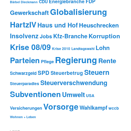
FDP
Energiebranche
CDU
Bärbel Dieckmann
Globalisierung
Gewerkschaft
HartzIV
Haus und Hof
Heuschrecken
Insolvenz
Korruption
Kfz-Branche
Jobs
Krise 08/09
Lohn
Krise 2010
Landtagswahl
Regierung
Parteien
Rente
Pflege
Steuern
SPD
Steuerbetrug
Schwarzgeld
Steuerverschwendung
Steuerparadies
Subventionen
Umwelt
USA
Vorsorge
Wahlkampf
Versicherungen
wccb
Wohnen + Leben