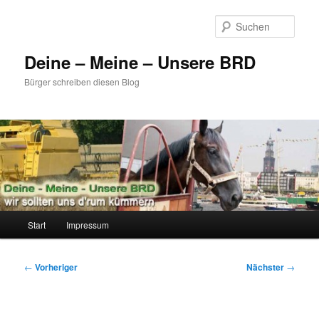
Zum
primären
Such
Inhalt
springen
Deine – Meine – Unsere BRD
Bürger schreiben diesen Blog
Hauptmenü
Start
Impressum
Beitragsnavigation
←
Vorheriger
Nächster
→