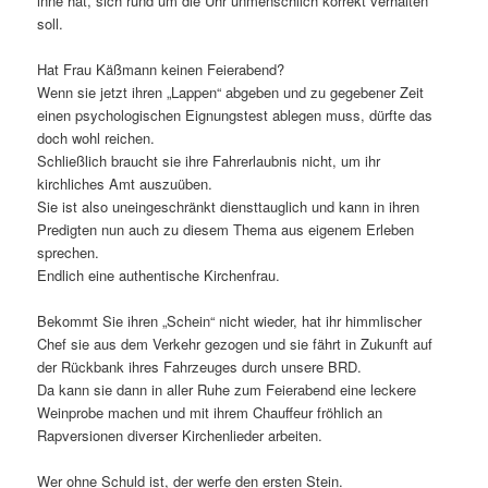
inne hat, sich rund um die Uhr unmenschlich korrekt verhalten
soll.
Hat Frau Käßmann keinen Feierabend?
Wenn sie jetzt ihren „Lappen“ abgeben und zu gegebener Zeit
einen psychologischen Eignungstest ablegen muss, dürfte das
doch wohl reichen.
Schließlich braucht sie ihre Fahrerlaubnis nicht, um ihr
kirchliches Amt auszuüben.
Sie ist also uneingeschränkt diensttauglich und kann in ihren
Predigten nun auch zu diesem Thema aus eigenem Erleben
sprechen.
Endlich eine authentische Kirchenfrau.
Bekommt Sie ihren „Schein“ nicht wieder, hat ihr himmlischer
Chef sie aus dem Verkehr gezogen und sie fährt in Zukunft auf
der Rückbank ihres Fahrzeuges durch unsere BRD.
Da kann sie dann in aller Ruhe zum Feierabend eine leckere
Weinprobe machen und mit ihrem Chauffeur fröhlich an
Rapversionen diverser Kirchenlieder arbeiten.
Wer ohne Schuld ist, der werfe den ersten Stein.