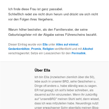
Ich finde diese Frau ist ganz passabel.
Schließlich redet sie nicht drum herum und drückt sie sich nicht
vor den Folgen ihres Vergehens.
Warum höher bestrafen, als den Familienvater, der seine
Geburtstagsfeier mit der Abgabe seines Führerscheins bezahlt.
Dieser Eintrag wurde von
Ella
unter
Alles auf einmal
,
Gedankenblitze
,
Promis
,
Religion
veröffentlicht und mit
Alkohol
verschlagwortet. Setze ein Lesezeichen für den
Permalink
.
Über Ella
Ich bin Ella (inzwischen ziemlich über die 50),
lebe auch in unserer BRD, sehe Geschehen u.
Dinge oft anders u. habe ständig was zu sagen.
ER hat gesagt, ich soll's lieber schreiben, als
dauernd auf ihn einzureden. Wenn Ihr zukünftig
auf "unsereBRD" meinen Stuhl seht, dann wisset,
dass ich was mitzuteilen habe. Neuerdings nutzt
unser erwachsener Sohn ebenfalls meinen Blog-