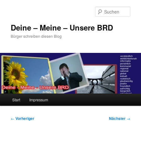
Zum
primären
Such
Inhalt
springen
Deine – Meine – Unsere BRD
Bürger schreiben diesen Blog
Hauptmenü
Start
Impressum
Beitragsnavigation
←
Vorheriger
Nächster
→