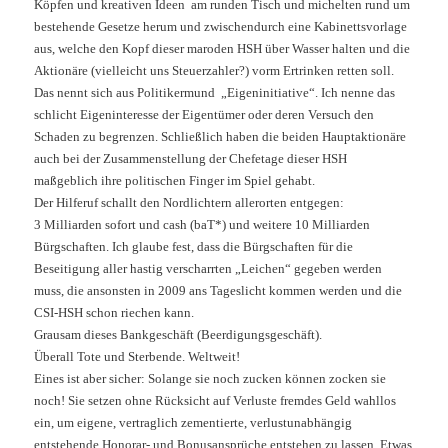
Köpfen und kreativen Ideen
am runden Tisch und michelten rund um
bestehende Gesetze herum und zwischendurch eine Kabinettsvorlage
aus, welche den Kopf dieser maroden HSH über Wasser halten und die
Aktionäre (vielleicht uns Steuerzahler?) vorm Ertrinken retten soll.
Das nennt sich aus Politikermund
„Eigeninitiative“. Ich nenne das
schlicht Eigeninteresse der Eigentümer oder deren Versuch den
Schaden zu begrenzen. Schließlich haben die beiden Hauptaktionäre
auch bei der
Zusammenstellung
der Chefetage dieser HSH
maßgeblich ihre politischen Finger im Spiel gehabt.
Der Hilferuf schallt den Nordlichtern allerorten entgegen:
3 Milliarden sofort und cash (baT*) und weitere 10 Milliarden
Bürgschaften. Ich glaube fest, dass die Bürgschaften für die
Beseitigung aller hastig verscharrten „Leichen“ gegeben werden
muss, die ansonsten in 2009 ans Tageslicht kommen werden und die
CSI-HSH schon riechen kann.
Grausam dieses Bankgeschäft (Beerdigungsgeschäft).
Überall Tote und Sterbende. Weltweit!
Eines ist aber sicher: Solange sie noch zucken können zocken sie
noch! Sie setzen ohne Rücksicht auf Verluste fremdes Geld wahllos
ein, um eigene, vertraglich zementierte, verlustunabhängig
entstehende Honorar- und Bonusansprüche entstehen zu lassen. Etwas