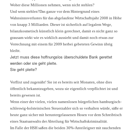
Woher diese Millionen nehmen, wenn nicht stehlen?
Und wem stehlen?
Das ganze vor dem Hintergrund eines
Wahnsinnsverlustes für das abgelaufene Wirtschaftsjahr 2008 in
Höhe
von knapp 3 Milliarden. Dieser ist sicherlich auf legalem Wege,
bilanzkosmetisch künstlich klein gerechnet, damit es nicht ganz so
grausam wirkt wie es wirklich aussieht und damit noch etwas zur
Verrechnung mit einem für 2009 herbei gebeteten Gewinn übrig
bleibt.
Jetzt muss diese hoffnungslos überschuldete Bank gerettet
werden oder sie geht pleite.
Sie geht pleite?
Verflixt und zugenäht! Sie ist es bereits seit Monaten, ohne dies
öffentlich bekanntzugeben, wozu sie eigentlich verpflichtet ist und
bereits gewesen ist.
Wenn einer der vielen, vielen namenlosen bürgerlichen hamburgisch-
schleswig-holsteinischen Steuerzahler sich so verhalten würde, säße er
heute ganz sicher mit heruntergelassenen Hosen vor dem Schreibtisch
eines Staatsanwalts der Abteilung für Wirtschaftskriminalität.
Im Falle der HSH saßen die beiden 30%-Anteileigner mit rauchenden