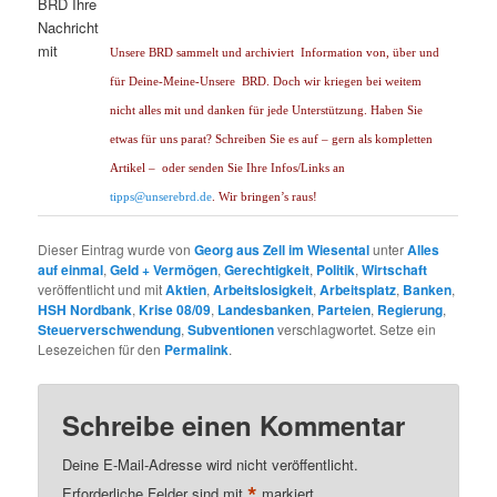
Unsere BRD sammelt und archiviert
Information von, über und
für Deine-Meine-Unsere
BRD. Doch wir kriegen bei weitem
nicht alles mit und danken für jede Unterstützung. Haben Sie
etwas für uns parat? Schreiben Sie es auf – gern als kompletten
Artikel –
oder senden Sie Ihre Infos/Links an
tipps@unserebrd.de
.
Wir bringen’s raus!
Dieser Eintrag wurde von
Georg aus Zell im Wiesental
unter
Alles
auf einmal
,
Geld + Vermögen
,
Gerechtigkeit
,
Politik
,
Wirtschaft
veröffentlicht und mit
Aktien
,
Arbeitslosigkeit
,
Arbeitsplatz
,
Banken
,
HSH Nordbank
,
Krise 08/09
,
Landesbanken
,
Parteien
,
Regierung
,
Steuerverschwendung
,
Subventionen
verschlagwortet. Setze ein
Lesezeichen für den
Permalink
.
Schreibe einen Kommentar
Deine E-Mail-Adresse wird nicht veröffentlicht.
*
Erforderliche Felder sind mit
markiert