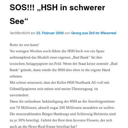
SOS!!! „HSH in schwerer
See“
Veröffentlicht am
22. Februar 2009
von
Georg aus Zell im Wiesental
Rette sie wer kann!
Vor wenigen Wochen noch führte die HSH frech wie ein Spatz
auftrumpfend das Modell einer eigenen „Bad Bank“ für ihre
toxischen Anlagepapiere ins Feld. Wenn der Staat keine zentrale „Bad
Bank“ gründe, dann würde die HSH dies eben in die eigene Hand
nehmen.
Mir schien seinerzeit, dass der Keller HSH Nordbank AG voll mit
Giftmüllpapieren sein müsse und meine Überzeugung
ist
unverändert.
Dann die unfassbare Ankündigung der HSH an die Anteileigentümer
erst 70 Millionen, aktuell sogar
200 Millionen auszahlen zu wollen.
Die steuerzahlenden Bürger Hamburgs und Schleswig-Holsteins sind
zu je 30% beteiligt. Gehört der Rest dem Investor Flowers, der sich
auch an der Hypo-Real-Estate beteiligt hat?