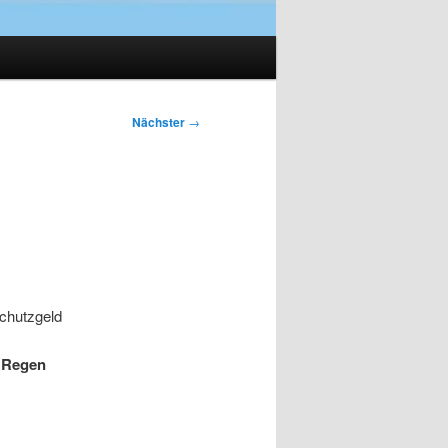
Nächster
→
Schutzgeld
m Regen