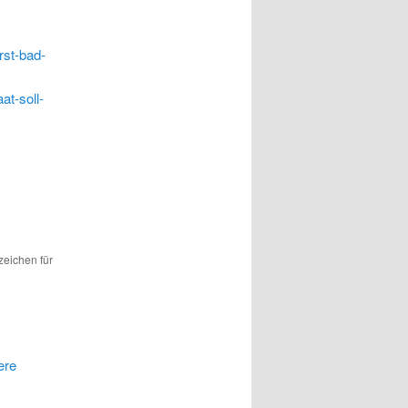
rst-bad-
at-soll-
zeichen für
ere