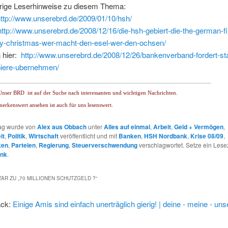
rige Leserhinweise zu diesem Thema:
ttp://www.unserebrd.de/2009/01/10/hsh/
http://www.unserebrd.de/2008/12/16/die-hsh-gebiert-die-the-german-fi
y-christmas-wer-macht-den-esel-wer-den-ochsen/
 hier:
http://www.unserebrd.de/2008/12/26/bankenverband-fordert-sta
piere-ubernehmen/
____________________________________________________________
Unser BRD
ist auf der Suche nach interessanten und wichtigen Nachrichten.
merkenswert ansehen ist auch für uns lesenswert.
rag wurde von
Alex aus Obbach
unter
Alles auf einmal
,
Arbeit
,
Geld + Vermögen
,
it
,
Politik
,
Wirtschaft
veröffentlicht und mit
Banken
,
HSH Nordbank
,
Krise 08/09
,
ken
,
Parteien
,
Regierung
,
Steuerverschwendung
verschlagwortet. Setze ein Lese
ink
.
AR ZU „
70 MILLIONEN SCHUTZGELD ?
“
ack:
Einige Amis sind einfach unerträglich gierig! | deine - meine - uns