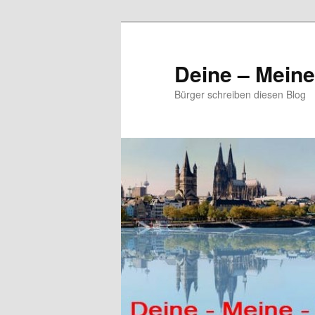
Zum
primären
Inhalt
Deine – Mein
springen
Bürger schreiben diesen Blog