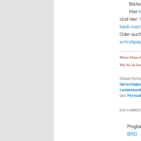
Bishe
Hier:
h
Und hier:
bank-merr
Oder auch
schrottpa
_________
Meine-Deine-
Was Sie als be
Dieser Eint
Gerechtigke
Landesban
den
Permal
EIN KOMMENT
Pingb
BRD