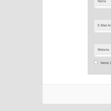
Name
E-Mail-A
Website
Name, E