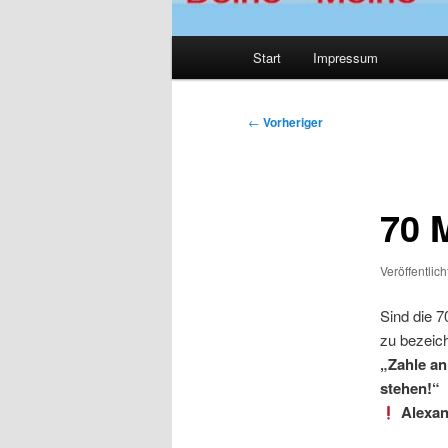
Hauptmenü
Start
Impressum
Beitragsnavigation
←
Vorheriger
70 
Veröffentlic
Sind die 7
zu bezeich
„Zahle an
stehen!“
Alexan