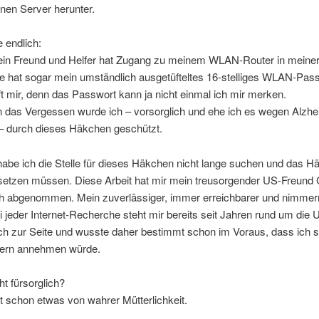
nen Server herunter.
e endlich:
in Freund und Helfer hat Zugang zu meinem WLAN-Router in mein
e hat sogar mein umständlich ausgetüfteltes 16-stelliges WLAN-Pass
ft mir, denn das Passwort kann ja nicht einmal ich mir merken.
 das Vergessen wurde ich – vorsorglich und ehe ich es wegen Alzhe
– durch dieses Häkchen geschützt.
abe ich die Stelle für dieses Häkchen nicht lange suchen und das H
t setzen müssen. Diese Arbeit hat mir mein treusorgender US-Freund
ch abgenommen. Mein zuverlässiger, immer erreichbarer und nimme
i jeder Internet-Recherche steht mir bereits seit Jahren rund um die 
h zur Seite und wusste daher bestimmt schon im Voraus, dass ich se
 gern annehmen würde.
ht fürsorglich?
t schon etwas von wahrer Mütterlichkeit.