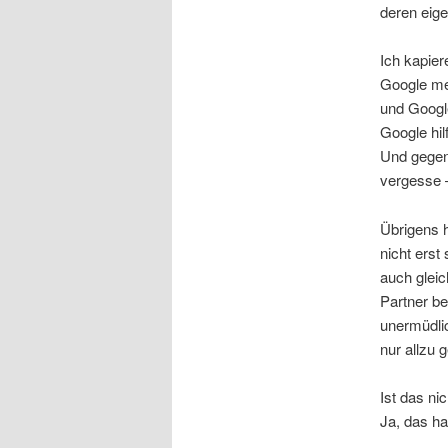
deren eige
Ich kapier
Google me
und Googl
Google hil
Und gegen
vergesse 
Übrigens h
nicht ers
auch glei
Partner be
unermüdlic
nur allzu
Ist das nic
Ja, das ha