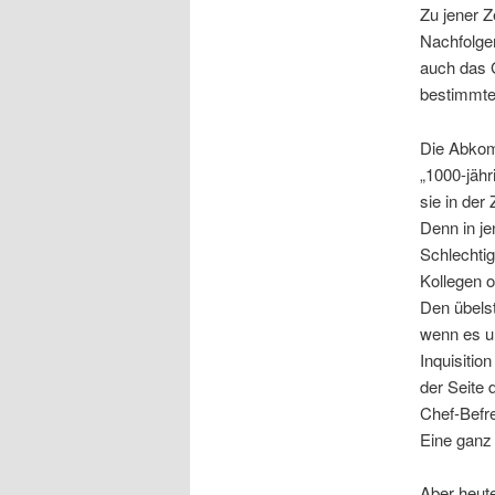
Zu jener Z
Nachfolger
auch das G
bestimmte
Die Abkom
„1000-jähr
sie in der
Denn in je
Schlechtig
Kollegen 
Den übelst
wenn es u
Inquisitio
der Seite 
Chef-Befr
Eine ganz 
Aber heut