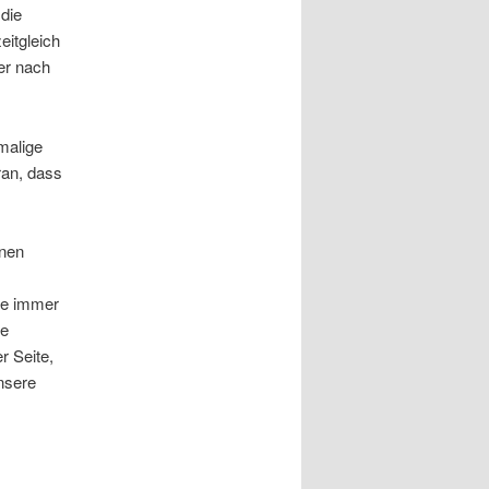
 die
eitgleich
er nach
malige
ran, dass
enen
wie immer
ne
r Seite,
unsere