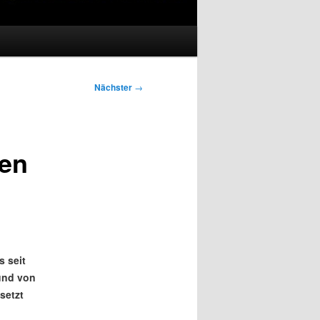
Nächster
→
ten
s seit
und von
setzt