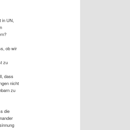
t in UN,
en
ern?
s, ob wir
st zu
ll, dass
ngen nicht
hbarn zu
s die
inander
esinnung