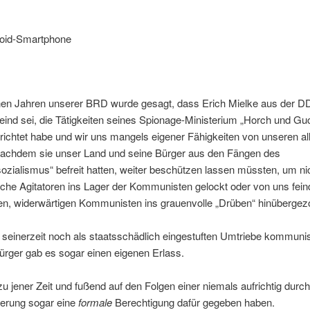
ühen Jahren unserer BRD wurde gesagt, dass Erich Mielke aus der 
Feind sei, die Tätigkeiten seines Spionage-Ministerium „Horch und Guc
richtet habe und wir uns mangels eigener Fähigkeiten von unseren all
nachdem sie unser Land und seine Bürger aus den Fängen des
ozialismus“ befreit hatten, weiter beschützen lassen müssten, um ni
che Agitatoren ins Lager der Kommunisten gelockt oder von uns fein
n, widerwärtigen Kommunisten ins grauenvolle „Drüben“ hinübergez
seinerzeit noch als staatsschädlich eingestuften Umtriebe kommunis
ürger gab es sogar einen eigenen Erlass.
 jener Zeit und fußend auf den Folgen einer niemals aufrichtig durc
ierung sogar eine
formale
Berechtigung dafür gegeben haben.