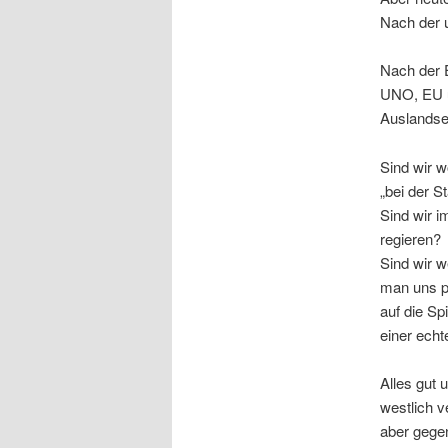
Nach der u
Nach der E
UNO, EU un
Auslandse
Sind wir w
„bei der S
Sind wir i
regieren?
Sind wir w
man uns pa
auf die Sp
einer ech
Alles gut 
westlich v
aber gegen