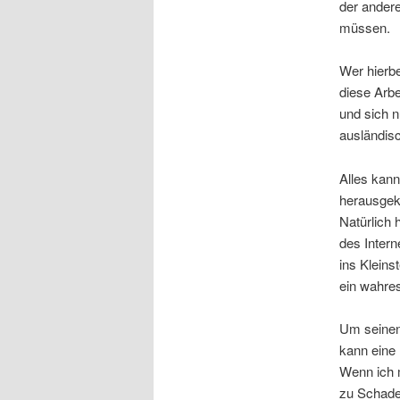
der ander
müssen.
Wer hierbe
diese Arbe
und sich n
ausländis
Alles kan
herausge
Natürlich
des Intern
ins Kleins
ein wahre
Um seinen
kann eine
Wenn ich 
zu Schade