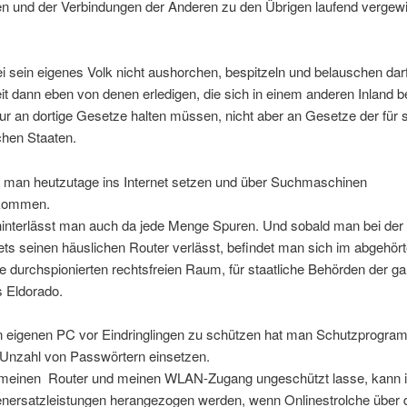
en und der Verbindungen der Anderen zu den Übrigen laufend vergew
i sein eigenes Volk nicht aushorchen, bespitzeln und belauschen darf
it dann eben von denen erledigen, die sich in einem anderen Inland b
ur an dortige Gesetze halten müssen, nicht aber an Gesetze der für s
chen Staaten.
n man heutzutage ins Internet setzen und über Suchmaschinen
kommen.
 hinterlässt man auch da jede Menge Spuren. Und sobald man bei der
ets seinen häuslichen Router verlässt, befindet man sich im abgehört
te durchspionierten rechtsfreien Raum, für staatliche Behörden der g
s Eldorado.
 eigenen PC vor Eindringlingen zu schützen hat man Schutzprogra
 Unzahl von Passwörtern einsetzen.
meinen Router und meinen WLAN-Zugang ungeschützt lasse, kann i
nersatzleistungen herangezogen werden, wenn Onlinestrolche über 