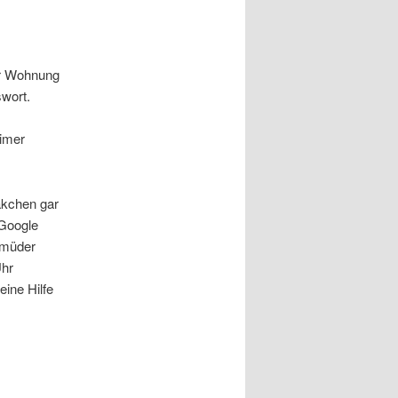
er Wohnung
wort.
imer
äkchen gar
 Google
rmüder
Uhr
ine Hilfe