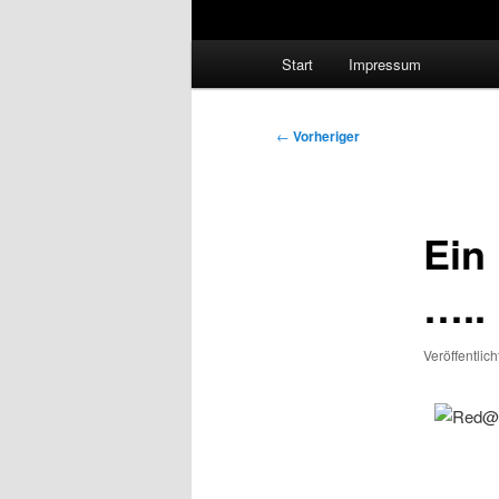
Hauptmenü
Start
Impressum
Beitragsnavigation
←
Vorheriger
Ein
…..
Veröffentlic