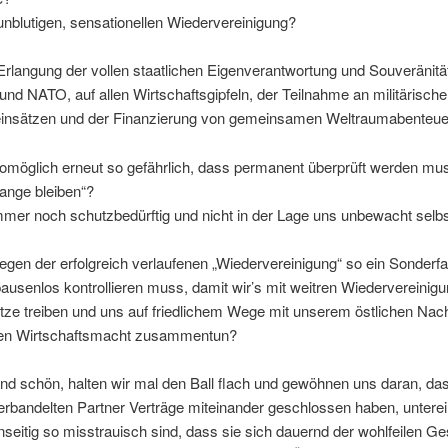
nblutigen, sensationellen Wiedervereinigung?
rlangung der vollen staatlichen Eigenverantwortung und Souveränitä
d NATO, auf allen Wirtschaftsgipfeln, der Teilnahme an militärisch
insätzen und der Finanzierung von gemeinsamen Weltraumabenteu
omöglich erneut so gefährlich, dass permanent überprüft werden mus
tange bleiben“?
mmer noch schutzbedürftig und nicht in der Lage uns unbewacht selb
egen der erfolgreich verlaufenen „Wiedervereinigung“ so ein Sonderfa
usenlos kontrollieren muss, damit wir’s mit weitren Wiedervereinigu
itze treiben und uns auf friedlichem Wege mit unserem östlichen Nac
ten Wirtschaftsmacht zusammentun?
und schön, halten wir mal den Ball flach und gewöhnen uns daran, das
erbandelten Partner Verträge miteinander geschlossen haben, untere
seitig so misstrauisch sind, dass sie sich dauernd der wohlfeilen G