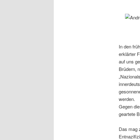
In den fr
erklärter 
auf uns ge
Brüdern, 
„Nazionals
innerdeuts
gesonnene
werden.
Gegen die 
geartete B
Das mag zu
Entnazifiz