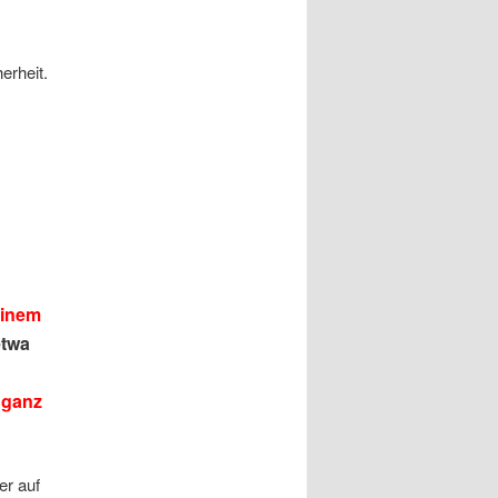
erheit.
einem
etwa
u
 ganz
r auf