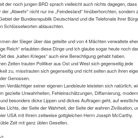
eit der noch jungen BRD sprach vielleicht auch nichts dagegen, dass
 der „Abwehr“ nicht nur ins „Feindesland“ hinüberhorchten, sondern z
ebiet der Bundesrepublik Deutschland und die Telefonate ihrer Bürg
n Schlüsselworten ablauschten.
men der Sieger über das geteilte und von 4 Mächten verwaltete ehe
ige Reich“ erlaubten diese Dinge und ich glaube sogar heute noch da
 Zeit des „kalten Krieges“ auch eine Berechtigung gehabt haben.
nen Zeiten trauten Politiker aus Ost und West sich gegenseitig jede
keit zu, misstrauten sich gegenseitig und nicht selten auch ihren eig
oder Genossen.
en Verdächtiger seiner eigenen Landsleute leisteten sich natürlich, 
m gezielte Unwahrheiten, Fehleinschätzungen, Diffamierung, moder
n und besonders dicke Lippen und dickes Auftragen geht, auf westliche
des Lichts, der Seite der Wahrheit, der Seite der wahren Zivilisation, 
eier USA mit Ihrem zeitweise gottgleichen Herrn Joseph McCarthy.
üble Zeit mit ganz üblen Gesellen.
e?