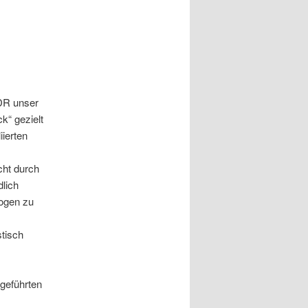
DDR unser
k“ gezielt
iierten
cht durch
dlich
ogen zu
tisch
hgeführten