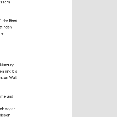
issern
, der lässt
efinden
ie
 Nutzung
en und bis
anzen Welt
mme und
ch sogar
diesen