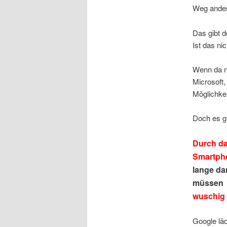
Weg ander
Das gibt d
Ist das ni
Wenn da ni
Microsoft
Möglichkei
Doch es gi
Durch da
Smartp
lange da
müssen
wuschig
Google lä