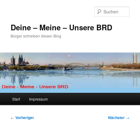
Zum
primären
Such
Inhalt
springen
Deine – Meine – Unsere BRD
Bürger schreiben diesen Blog
Hauptmenü
Start
Impressum
Beitragsnavigation
←
Vorheriger
Nächster
→