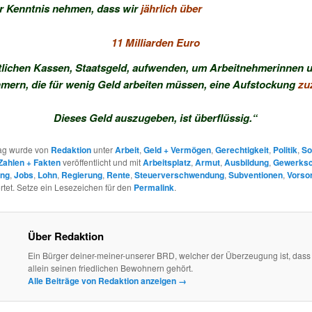
r Kenntnis nehmen, dass wir
jährlich über
11 Milliarden Euro
tlichen Kassen, Staatsgeld, aufwenden, um Arbeitnehmerinnen 
mern, die für wenig Geld arbeiten müssen, eine Aufstockung
zu
Dieses Geld auszugeben, ist überflüssig.“
rag wurde von
Redaktion
unter
Arbeit
,
Geld + Vermögen
,
Gerechtigkeit
,
Politik
,
So
Zahlen + Fakten
veröffentlicht und mit
Arbeitsplatz
,
Armut
,
Ausbildung
,
Gewerksc
ung
,
Jobs
,
Lohn
,
Regierung
,
Rente
,
Steuerverschwendung
,
Subventionen
,
Vorso
tet. Setze ein Lesezeichen für den
Permalink
.
Über Redaktion
Ein Bürger deiner-meiner-unserer BRD, welcher der Überzeugung ist, dass
allein seinen friedlichen Bewohnern gehört.
Alle Beiträge von Redaktion anzeigen
→