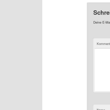
Schre
Deine E-Mai
Komment
Name