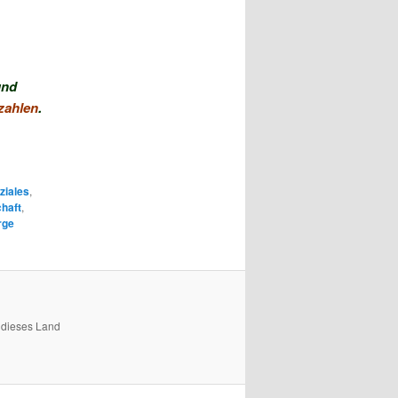
und
zahlen
.
ziales
,
haft
,
rge
 dieses Land