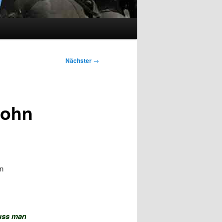
Nächster
→
lohn
n
muss man