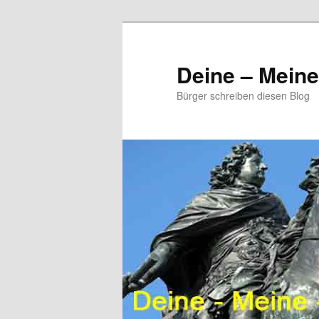
Zum
primären
Inhalt
Deine – Mein
springen
Bürger schreiben diesen Blog