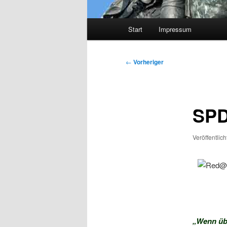
Hauptmenü
Start
Impressum
Beitragsnavigation
←
Vorheriger
SPD
Veröffentlic
„Wenn übe