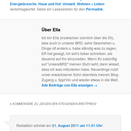
Energiebranche
,
Haus und Hof
,
Umwelt
,
Wohnen + Leben
verschlagwortet. Setze ein Lesezeichen für den
Permalink
.
Über Ella
Ich bin Ella (inzwischen ziemlich über die 50),
lebe auch in unserer BRD, sehe Geschehen u.
Dinge oft anders u. habe ständig was zu sagen.
ER hat gesagt, ich soll's lieber schreiben, als
dauernd auf ihn einzureden. Wenn Ihr zukünftig
auf "unsereBRD" meinen Stuhl seht, dann wisset,
dass ich was mitzuteilen habe. Neuerdings nutzt
unser erwachsener Sohn ebenfalls meinen Blog-
Zugang u. tippt hin und wieder etwas in die Welt.
Alle Beiträge von Ella anzeigen
→
4 KOMMENTARE ZU „
GEGEN DEN STEIGENDEN BROTPREIS
“
Redaktion
schrieb
am
21. August 2011 um 11:51 Uhr
: