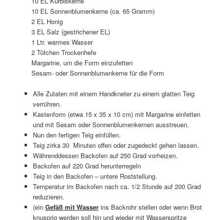
10 EL Kürbiskerne
10 EL Sonnenblumenkerne (ca. 65 Gramm)
2 EL Honig
3 EL Salz (gestrichener EL)
1 Ltr. warmes Wasser
2 Tütchen Trockenhefe
Margarine, um die Form einzufetten
Sesam- oder Sonnenblumenkerne für die Form
Alle Zutaten mit einem Handkneter zu einem glatten Teig
verrühren.
Kastenform (etwa 15 x 35 x 10 cm) mit Margarine einfetten
und mit Sesam oder Sonnenblumenkernen ausstreuen.
Nun den fertigen Teig einfüllen.
Teig zirka 30 Minuten offen oder zugedeckt gehen lassen.
Währenddessen Backofen auf 250 Grad vorheizen.
Backofen auf 220 Grad herunterregeln
Teig in den Backofen – untere Roststellung.
Temperatur im Backofen nach ca. 1/2 Stunde auf 200 Grad
reduzieren.
(ein
Gefäß mit Wasser
ins Backrohr stellen oder wenn Brot
knusprig werden soll hin und wieder mit Wasserspritze