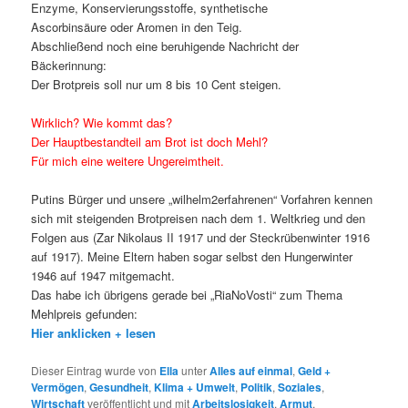
Enzyme, Konservierungsstoffe, synthetische
Ascorbinsäure oder Aromen in den Teig.
Abschließend noch eine beruhigende Nachricht der
Bäckerinnung:
Der Brotpreis soll nur um 8 bis 10 Cent steigen.
Wirklich? Wie kommt das?
Der Hauptbestandteil am Brot ist doch Mehl?
Für mich eine weitere Ungereimtheit.
Putins Bürger und unsere „wilhelm2erfahrenen“ Vorfahren kennen
sich mit steigenden Brotpreisen nach dem 1. Weltkrieg und den
Folgen aus (Zar Nikolaus II 1917 und der Steckrübenwinter 1916
auf 1917). Meine Eltern haben sogar selbst den Hungerwinter
1946 auf 1947 mitgemacht.
Das habe ich übrigens gerade bei „RiaNoVosti“ zum Thema
Mehlpreis gefunden:
Hier anklicken + lesen
Dieser Eintrag wurde von
Ella
unter
Alles auf einmal
,
Geld +
Vermögen
,
Gesundheit
,
Klima + Umwelt
,
Politik
,
Soziales
,
Wirtschaft
veröffentlicht und mit
Arbeitslosigkeit
,
Armut
,