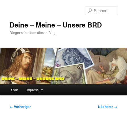
Zum
primären
Such
Inhalt
springen
Deine – Meine – Unsere BRD
Bürger schreiben diesen Blog
Hauptmenü
Start
Impressum
Beitragsnavigation
←
Vorheriger
Nächster
→