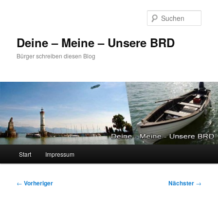
Zum
primären
Such
Inhalt
springen
Deine – Meine – Unsere BRD
Bürger schreiben diesen Blog
Hauptmenü
Start
Impressum
Beitragsnavigation
←
Vorheriger
Nächster
→