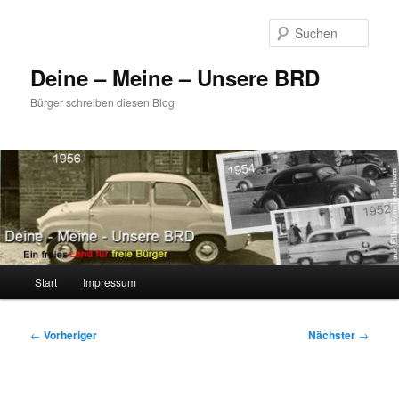
Zum
primären
Such
Inhalt
springen
Deine – Meine – Unsere BRD
Bürger schreiben diesen Blog
Hauptmenü
Start
Impressum
Beitragsnavigation
←
Vorheriger
Nächster
→