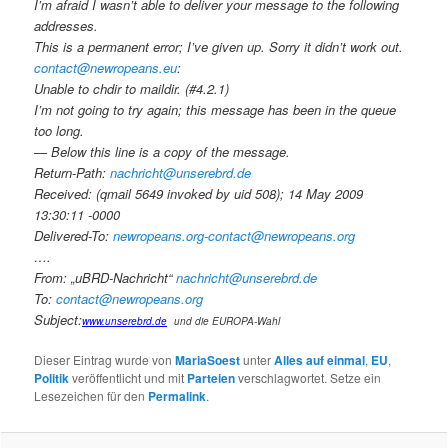
I’m afraid I wasn’t able to deliver your message to the following
addresses.
This is a permanent error; I’ve given up. Sorry it didn’t work out.
contact@newropeans.eu
:
Unable to chdir to maildir. (#4.2.1)
I’m not going to try again; this message has been in the queue
too long.
— Below this line is a copy of the message.
Return-Path:
nachricht@unserebrd.de
Received: (qmail 5649 invoked by uid 508); 14 May 2009
13:30:11 -0000
Delivered-To:
newropeans.org-contact@newropeans.org
….
From: „uBRD-Nachricht“
nachricht@unserebrd.de
To:
contact@newropeans.org
Subject:
www.unserebrd.de
und die EUROPA-Wahl
Dieser Eintrag wurde von
MariaSoest
unter
Alles auf einmal
,
EU
,
Politik
veröffentlicht und mit
Parteien
verschlagwortet. Setze ein
Lesezeichen für den
Permalink
.