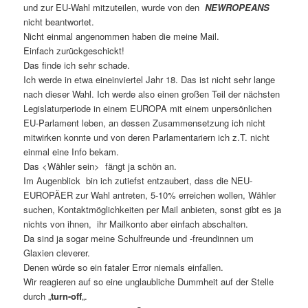
und zur EU-Wahl mitzuteilen, wurde von den
NEWROPEANS
nicht beantwortet.
Nicht einmal angenommen haben die meine Mail.
Einfach zurückgeschickt!
Das finde ich sehr schade.
Ich werde in etwa eineinviertel Jahr 18. Das ist nicht sehr lange
nach dieser Wahl. Ich werde also einen großen Teil der nächsten
Legislaturperiode in einem EUROPA mit einem unpersönlichen
EU-Parlament leben, an dessen Zusammensetzung ich nicht
mitwirken konnte und von deren Parlamentariern ich z.T. nicht
einmal eine Info bekam.
Das <Wähler sein> fängt ja schön an.
Im Augenblick bin ich zutiefst entzaubert, dass die NEU-
EUROPÄER zur Wahl antreten, 5-10% erreichen wollen, Wähler
suchen, Kontaktmöglichkeiten per Mail anbieten, sonst gibt es ja
nichts von ihnen, ihr Mailkonto aber einfach abschalten.
Da sind ja sogar meine Schulfreunde und -freundinnen um
Glaxien cleverer.
Denen würde so ein fataler Error niemals einfallen.
Wir reagieren auf so eine unglaubliche Dummheit auf der Stelle
durch „
turn-off
„.