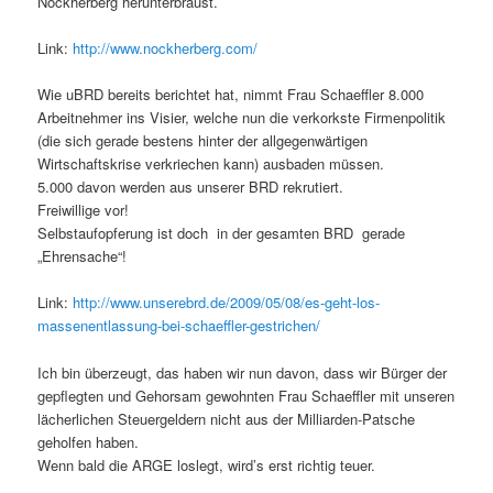
Nockherberg herunterbraust.
Link:
http://www.nockherberg.com/
Wie uBRD bereits berichtet hat, nimmt Frau Schaeffler 8.000
Arbeitnehmer ins Visier, welche nun die verkorkste Firmenpolitik
(die sich gerade bestens hinter der allgegenwärtigen
Wirtschaftskrise verkriechen kann) ausbaden müssen.
5.000 davon werden aus unserer BRD rekrutiert.
Freiwillige vor!
Selbstaufopferung ist doch in der gesamten BRD gerade
„Ehrensache“!
Link:
http://www.unserebrd.de/2009/05/08/es-geht-los-
massenentlassung-bei-schaeffler-gestrichen/
Ich bin überzeugt, das haben wir nun davon, dass wir Bürger der
gepflegten und Gehorsam gewohnten Frau Schaeffler mit unseren
lächerlichen Steuergeldern nicht aus der Milliarden-Patsche
geholfen haben.
Wenn bald die ARGE loslegt, wird’s erst richtig teuer.