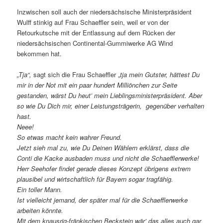
Inzwischen soll auch der niedersächsische Ministerpräsident
Wulff stinkig auf Frau Schaeffler sein, weil er von der
Retourkutsche mit der Entlassung auf dem Rücken der
niedersächsischen Continental-Gummiwerke AG Wind
bekommen hat.
„Tja“,
sagt sich die Frau Schaeffler „
tja mein Gutster, hättest Du
mir in der Not mit ein paar hundert Milliönchen zur Seite
gestanden, wärst Du heut’ mein Lieblingsministerpräsident. Aber
so wie Du Dich mir, einer Leistungsträgerin, gegenüber verhalten
hast.
Neee!
So etwas macht kein wahrer Freund.
Jetzt sieh mal zu, wie Du Deinen Wählern erklärst, dass die
Conti die Kacke ausbaden muss und nicht die Schaefflerwerke!
Herr Seehofer findet gerade dieses Konzept übrigens extrem
plausibel und wirtschaftlich für Bayern sogar tragfähig.
Ein toller Mann.
Ist vielleicht jemand, der später mal für die Schaefflerwerke
arbeiten könnte.
Mit dem knausrig-fränkischen Beckstein wär’ das alles auch gar