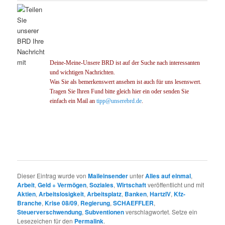
Deine-Meine-Unsere BRD ist auf der Suche nach interessanten
und wichtigen Nachrichten.
Was Sie als bemerkenswert ansehen ist auch für uns lesenswert.
Tragen Sie Ihren Fund bitte gleich hier ein oder senden Sie
einfach ein Mail an
tipp@unserebrd.de
.
Dieser Eintrag wurde von
Maileinsender
unter
Alles auf einmal
,
Arbeit
,
Geld + Vermögen
,
Soziales
,
Wirtschaft
veröffentlicht und mit
Aktien
,
Arbeitslosigkeit
,
Arbeitsplatz
,
Banken
,
HartzIV
,
Kfz-
Branche
,
Krise 08/09
,
Regierung
,
SCHAEFFLER
,
Steuerverschwendung
,
Subventionen
verschlagwortet. Setze ein
Lesezeichen für den
Permalink
.