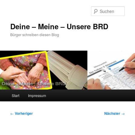
Zum
primären
Such
Inhalt
springen
Deine – Meine – Unsere BRD
Bürger schreiben diesen Blog
Hauptmenü
Start
Impressum
Beitragsnavigation
←
Vorheriger
Nächster
→