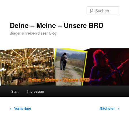
Zum
primären
Such
Inhalt
springen
Deine – Meine – Unsere BRD
Bürger schreiben diesen Blog
Hauptmenü
Start
Impressum
Beitragsnavigation
←
Vorheriger
Nächster
→