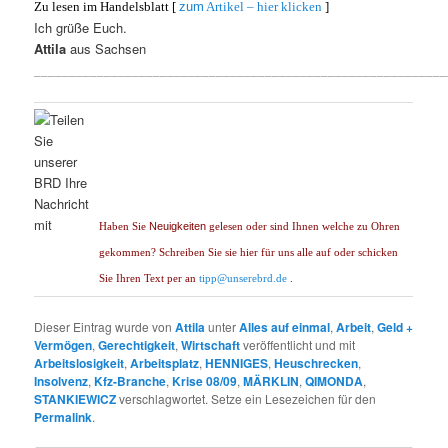
Zu lesen im Handelsblatt [
zum
Artikel – hier klicken
]
Ich grüße Euch.
Attila
aus Sachsen
___________________________________________________________
Neuigkeiten
Haben Sie
gelesen oder sind Ihnen welche zu Ohren
gekommen? Schreiben Sie sie hier für uns alle auf oder schicken
Sie Ihren Text per an
tipp@unserebrd.de
.
Dieser Eintrag wurde von
Attila
unter
Alles auf einmal
,
Arbeit
,
Geld +
Vermögen
,
Gerechtigkeit
,
Wirtschaft
veröffentlicht und mit
Arbeitslosigkeit
,
Arbeitsplatz
,
HENNIGES
,
Heuschrecken
,
Insolvenz
,
Kfz-Branche
,
Krise 08/09
,
MÄRKLIN
,
QIMONDA
,
STANKIEWICZ
verschlagwortet. Setze ein Lesezeichen für den
Permalink
.