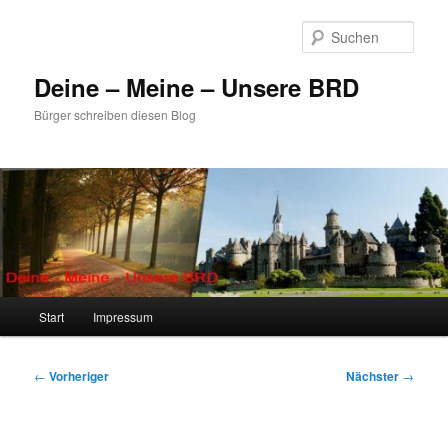
Zum
primären
Such
Inhalt
springen
Deine – Meine – Unsere BRD
Bürger schreiben diesen Blog
Hauptmenü
Start
Impressum
Beitragsnavigation
←
Vorheriger
Nächster
→