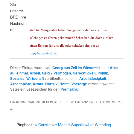
Welche Neuigkeiten haben Sie gelesen oder was ist Ihnen
Wichtiges zu Ohren gekommen? Schreiben Sie doch einfach
einen Beitrag für uns alle oder schicken ihn per an
tipp@unserebrd.de
.
Dieser Eintrag wurde von
Georg aus Zell im Wiesental
unter
Alles
auf einmal
,
Arbeit
,
Geld + Vermögen
,
Gerechtigkeit
,
Politik
,
Soziales
,
Wirtschaft
veröffentlicht und mit
Arbeitslosigkeit
,
Arbeitsplatz
,
Armut
,
HartzIV
,
Rente
,
Vorsorge
verschlagwortet.
Setze ein Lesezeichen für den
Permalink
.
EIN KOMMENTAR ZU „
BERLIN STELLT FEST: HARTZIV IST DER REINE MURKS
!!
“
Pingback:
» Constanze Mozart Superbowl of Wrestling