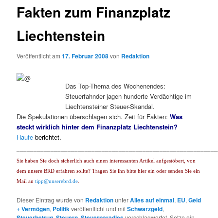
Fakten zum Finanzplatz
Liechtenstein
Veröffentlicht am
17. Februar 2008
von
Redaktion
Das Top-Thema des Wochenendes:
Steuerfahnder jagen hunderte Verdächtige im
Liechtensteiner Steuer-Skandal.
Die Spekulationen überschlagen sich. Zeit für Fakten:
Was
steckt wirklich hinter dem Finanzplatz Liechtenstein?
Haufe
berichtet.
___________________________________________________________
Sie haben Sie doch sicherlich auch einen interessanten Artikel aufgestöbert, von
dem unsere BRD erfahren sollte? Tragen Sie ihn bitte hier ein oder senden Sie ein
Mail an
tipp@unserebrd.de
.
Dieser Eintrag wurde von
Redaktion
unter
Alles auf einmal
,
EU
,
Geld
+ Vermögen
,
Politik
veröffentlicht und mit
Schwarzgeld
,
Steuerbetrug
,
Steuern
,
Steuerparadies
verschlagwortet. Setze ein