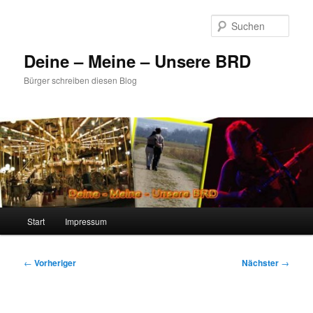
Zum
primären
Such
Inhalt
springen
Deine – Meine – Unsere BRD
Bürger schreiben diesen Blog
Hauptmenü
Start
Impressum
Beitragsnavigation
←
Vorheriger
Nächster
→