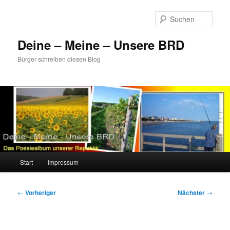
Zum
primären
Such
Inhalt
springen
Deine – Meine – Unsere BRD
Bürger schreiben diesen Blog
Hauptmenü
Start
Impressum
Beitragsnavigation
←
Vorheriger
Nächster
→