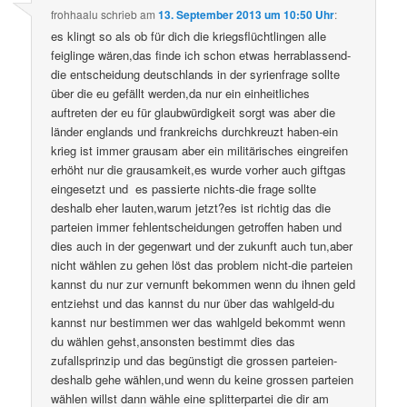
frohhaalu
schrieb
am
13. September 2013 um 10:50 Uhr
:
es klingt so als ob für dich die kriegsflüchtlingen alle
feiglinge wären,das finde ich schon etwas herrablassend-
die entscheidung deutschlands in der syrienfrage sollte
über die eu gefällt werden,da nur ein einheitliches
auftreten der eu für glaubwürdigkeit sorgt was aber die
länder englands und frankreichs durchkreuzt haben-ein
krieg ist immer grausam aber ein militärisches eingreifen
erhöht nur die grausamkeit,es wurde vorher auch giftgas
eingesetzt und es passierte nichts-die frage sollte
deshalb eher lauten,warum jetzt?es ist richtig das die
parteien immer fehlentscheidungen getroffen haben und
dies auch in der gegenwart und der zukunft auch tun,aber
nicht wählen zu gehen löst das problem nicht-die parteien
kannst du nur zur vernunft bekommen wenn du ihnen geld
entziehst und das kannst du nur über das wahlgeld-du
kannst nur bestimmen wer das wahlgeld bekommt wenn
du wählen gehst,ansonsten bestimmt dies das
zufallsprinzip und das begünstigt die grossen parteien-
deshalb gehe wählen,und wenn du keine grossen parteien
wählen willst dann wähle eine splitterpartei die dir am