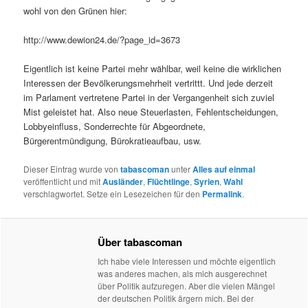
wohl von den Grünen hier:
http://www.dewion24.de/?page_id=3673
Eigentlich ist keine Partei mehr wählbar, weil keine die wirklichen
Interessen der Bevölkerungsmehrheit vertrittt. Und jede derzeit
im Parlament vertretene Partei in der Vergangenheit sich zuviel
Mist geleistet hat. Also neue Steuerlasten, Fehlentscheidungen,
Lobbyeinfluss, Sonderrechte für Abgeordnete,
Bürgerentmündigung, Bürokratieaufbau, usw.
Dieser Eintrag wurde von
tabascoman
unter
Alles auf einmal
veröffentlicht und mit
Ausländer
,
Flüchtlinge
,
Syrien
,
Wahl
verschlagwortet. Setze ein Lesezeichen für den
Permalink
.
Über tabascoman
Ich habe viele Interessen und möchte eigentlich
was anderes machen, als mich ausgerechnet
über Politik aufzuregen. Aber die vielen Mängel
der deutschen Politik ärgern mich. Bei der