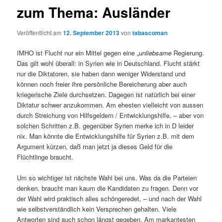
zum Thema: Ausländer
Veröffentlicht am
12. September 2013
von
tabascoman
IMHO ist Flucht nur ein Mittel gegen eine „
unliebsame
Regierung.
Das gilt wohl überall: in Syrien wie in Deutschland. Flucht stärkt
nur die Diktatoren, sie haben dann weniger Widerstand und
können noch freier ihre persönliche Bereicherung aber auch
kriegerische Ziele durchsetzen. Dagegen ist natürlich bei einer
Diktatur schwer anzukommen. Am ehesten vielleicht von aussen
durch Streichung von Hilfsgeldern / Entwicklungshilfe, – aber von
solchen Schritten z.B. gegenüber Syrien merke ich in D leider
nix. Man könnte die Entwicklungshilfe für Syrien z.B. mit dem
Argument kürzen, daß man jetzt ja dieses Geld für die
Flüchtlinge braucht.
Um so wichtiger ist nächste Wahl bei uns. Was da die Parteien
denken, braucht man kaum die Kandidaten zu fragen. Denn vor
der Wahl wird praktisch alles schöngeredet, – und nach der Wahl
wie selbstverständlich kein Versprechen gehalten. Viele
Antworten sind auch schon längst gegeben. Am markantesten